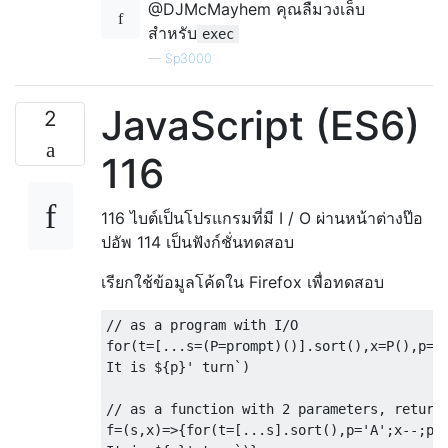
@DJMcMayhem คุณลืมวงเล็บ
สำหรับ
exec
—
Sp3000
JavaScript (ES6)
2
116
116 ไบต์เป็นโปรแกรมที่มี I / O ผ่านหน้าต่างป๊อ
ปอัพ 114 เป็นฟังก์ชั่นทดสอบ
เรียกใช้ข้อมูลโค้ดใน Firefox เพื่อทดสอบ
// as a program with I/O
for
(
t
=[...
s
=(
P
=
prompt
)()].
sort
(),
x
=
P
(),
p
=
'
It
 is $
{
p
}
'
 turn
`)
// as a function with 2 parameters, return
f
=(
s
,
x
)=>{
for
(
t
=[...
s
].
sort
(),
p
=
'A'
;
x
--;
p
=