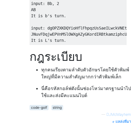
input: Bb, 2

AB

It is b's turn.

input: dgOPZXKDQYioHflFhpqzUsSaeILwckVNEtGT
JNuvFDqjwEPVnMSlOWXgAZyGKordIRBtkamziphcUYb
กฎระเบียบ
ทุกคนเรียงตามลำดับตัวอักษรโดยใช้ตัวพิมพ์
ใหญ่ที่มีความสำคัญมากกว่าตัวพิมพ์เล็ก
นี่คือรหัสกอล์ฟดังนั้นช่องโหว่มาตรฐานนำไป
ใช้และส่งมีคะแนนไบต์
code-golf
string
—
DJMcMayhem
แหล่งที่มา