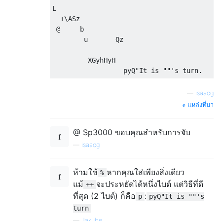
L                                         d
  +\ASz                                    
 @     b                                  (
        u       Qz                        r
                                          G
         XGyhHyH                          r
—
isaacg
แหล่งที่มา
@ Sp3000 ขอบคุณสำหรับการจับ
—
isaacg
ห้ามใช้
หากคุณใส่เพียงสิ่งเดียว
%
แม้
จะประหยัดได้หนึ่งไบต์ แต่วิธีที่ดี
++
ที่สุด (2 ไบต์) ก็คือ
:
p
pyQ"It is ""'s
turn
—
Jakube