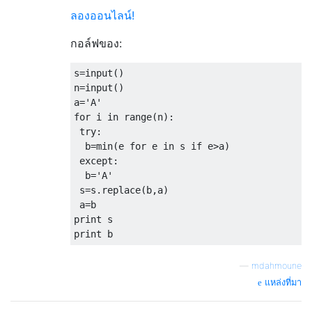
ลองออนไลน์!
กอล์ฟของ:
s
=
input
()
n
=
input
()
a
=
'A'
for
 i 
in
 range
(
n
):
try
:
  b
=
min
(
e 
for
 e 
in
 s 
if
 e
>
a
)
except
:
  b
=
'A'
 s
=
s
.
replace
(
b
,
a
)
 a
=
print
print
 b
—
mdahmoune
แหล่งที่มา