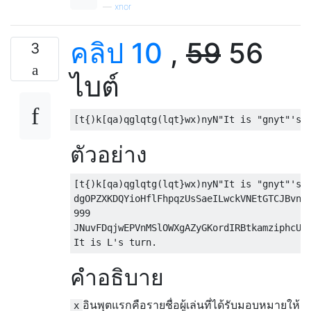
—
xnor
คลิป 10
,
59
56
3
ไบต์
ตัวอย่าง
[t{)k[qa)qglqtg(lqt}wx)nyN"It is "gnyt"'s t
dgOPZXKDQYioHflFhpqzUsSaeILwckVNEtGTCJBvnru
999

JNuvFDqjwEPVnMSlOWXgAZyGKordIRBtkamziphcUYb
คำอธิบาย
อินพุตแรกคือรายชื่อผู้เล่นที่ได้รับมอบหมายให้
x