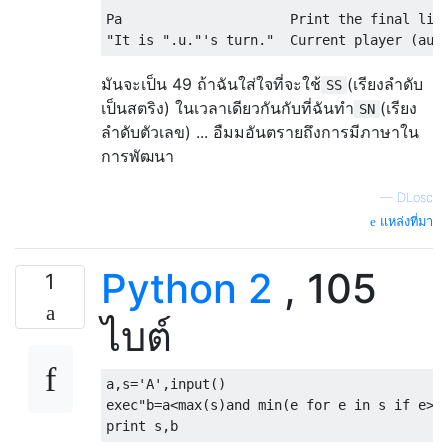
Pa                     Print the final line
มันจะเป็น 49 ถ้าฉันใส่ใจที่จะใช้
(เรียงลำดับ
SS
เป็นสตริง) ในเวลาเดียวกันกับที่ฉันทำ
(เรียง
SN
ลำดับตัวเลข) ... อืมมอันตรายถึงการมีภาษาใน
การพัฒนา
—
DLosc
แหล่งที่มา
Python 2
, 105
1
ไบต์
a
,
s
=
'A'
,
input
()
exec
"b=a<max(s)and min(e for e in s if e>a
print
 s
,
b