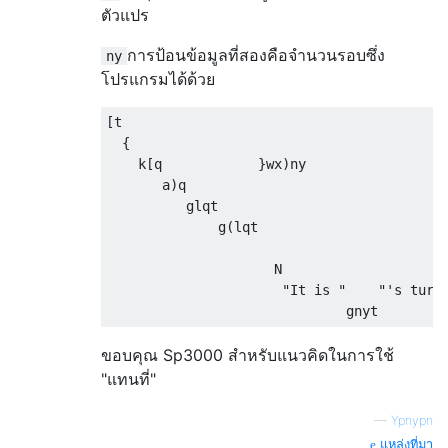
ตัวแปร
การป้อนข้อมูลที่สองคือจำนวนรอบซึ่ง
ny
โปรแกรมได้ด้วย
[t                                        ]
  {                                      ` 
    k[q            }wx)ny                  
       a)q                                 
          glqt                             
              g(lqt                        
                     N                     
                      "It is "    "'s turn.
ขอบคุณ Sp3000 สำหรับแนวคิดในการใช้
"แทนที่"
—
Ypnypn
แหล่งที่มา