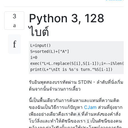
Python 3, 128
3
ไบต์
L
=
input
()
S
=
sorted
(
L
)+[
"A"
]
i
=
0
exec
(
"L=L.replace(S[i],S[i-1]);i=-~i%len(S
print
(
L
+
"\nIt is %s's turn."
%
S
[
i
-
1
])
รับอินพุตสองบรรทัดผ่าน STDIN - ลำดับที่นั่งเริ่ม
ต้นจากนั้นจำนวนการเลี้ยว
นี้เป็นพื้นเดียวกันการค้นหาและแทนที่ความคิด
ของฉันเป็นวิธีการแก้ปัญหา
CJam
ส่วนที่ยุ่งยาก
เพียงอย่างเดียวคือเราติด
ที่
ด้านหลัง
ของคำสั่ง
A
โบว์ลิ่งและทำให้ดัชนีของเรา
เป็นดัชนีของคน
i
ขว้างลูก
ต่อไป
ดังนั้นการใช้ประโยชน์จากการจัด