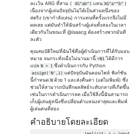
ละเว้น ARG ที่สาม (
แทน
)
XG"ab")
XG"a""b"
เนื่องจากผู้เล่นปัจจุบันไม่ได้เป็นส่วนหนึ่งของ
สตริง (เขากำลังเล่น) การแทนที่ครั้งแรกจึงไม่มี
ผลเลย แต่มันทำให้ฉันสร้างผู้เล่นทั้งสองในเวลา
เดียวกันในขณะที่ @isaacg ต้องสร้างพวกมันที
ละตัว
คุณสมบัติใหม่ที่ฉันใช้คือผู้ดำเนินการที่ได้รับมอบ
หมาย จนกระทั่งเมื่อไม่นานมานี้
ได้มีการ
=N1
แปล
ซึ่งดำเนินการกับ Python
N = 1
แต่ปัจจุบันมันคอมไพล์ ฟังก์ชัน
assign('N',1)
นี้กำหนด
ด้วย 1 และส่งคืนค่า (แต่ไม่พิมพ์) ซึ่ง
N
ช่วยให้สามารถบันทึกผลลัพธ์ระดับกลางที่เกิดขึ้น
เช่นในการดำเนินการลด เมื่อใช้สิ่งนี้ฉันสามารถ
เก็บผู้เล่นคู่หนึ่งซึ่งเปลี่ยนตำแหน่งล่าสุดและพิมพ์
ผู้เล่นคนที่สอง
คำอธิบายโดยละเอียด
                      implicit: z = input s