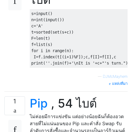
s=input()

n=int(input())

c='A'

t=sorted(set(s+c))

F=len(t)

f=list(s)

for i in range(n):

 I=f.index(t[(i+1)%F]);c,f[I]=f[I],c

—
DJMcMayhem
แหล่งที่มา
Pip
, 54 ไบต์
1
ไม่ค่อยมีการแข่งขัน แต่อย่างน้อยฉันก็ต้องอวด
สายที่ไม่แน่นอนของ Pip และคำสั่ง Swap รับ
ลำดับการสั่งซื้อและจำนวนรอบเป็นอาร์กิวเมนต์