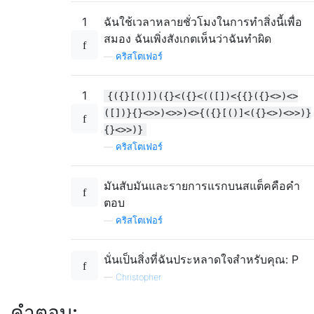
1
ฉันใช้เวลาหลายชั่วโมงในการทำสิ่งนี้เพื่อ
สมอง ฉันเพิ่งสังเกตเห็นว่าฉันทำผิด
—
คริสโตเฟอร์
1
{({}[()])({}<({}<(([])<{{}({}<>)<>
([])}{}<>>)<>>)<>{({}[()]<({}<>)<>>)}
{}<>>)}
—
คริสโตเฟอร์
มันสับมันและรายการแรกบนสแต็คคือคำ
ตอบ
—
คริสโตเฟอร์
นั่นเป็นสิ่งที่ฉันประหลาดใจสำหรับคุณ: P
—
Christopher
คำตอบ: