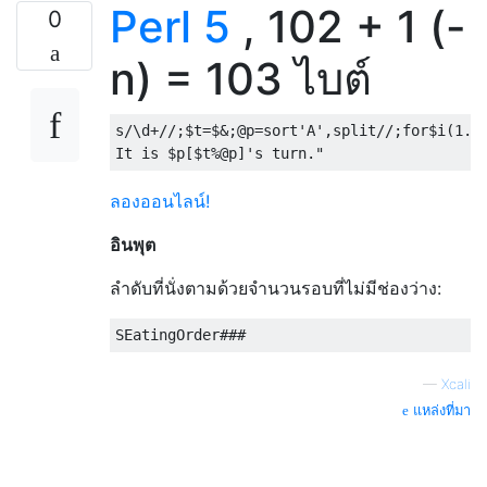
Perl 5
, 102 + 1 (-
0
n) = 103 ไบต์
s
/
\d
+/
/;$t=$&;@p=sort'A',split/
/;
for
$i
(
1.
.
It is $p[$t%@p]'s turn."
ลองออนไลน์!
อินพุต
ลำดับที่นั่งตามด้วยจำนวนรอบที่ไม่มีช่องว่าง:
SEatingOrder
###
—
Xcali
แหล่งที่มา