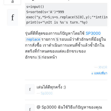
s
=
input
()
S
=
sorted
(
s
+
'A'
)*
999
exec
(
"y,*S=S;s=s.replace(S[0],y);"
*
int
(
inp
print
(
s
+
"\nIt is %s's turn."
%
y
)
รุ่นที่ดีที่สุดของการแก้ปัญหาโดยใช้
SP3000
รายการ
รอบแม้ว่าตัวอักษรที่มีอยู่ใน
replace
S
การสั่งซื้อ เราดำเนินการแทนที่ซ้ำแล้วซ้ำอีกใน
สตริงที่กำหนดของแต่ละอักขระของ
อักขระ
ก่อนหน้า
S
—
XNOR
แหล่งที่มา
เล่นได้ดีทุกครั้ง :)
—
Sp3000
@ Sp3000 ฉันใช้วิธีแก้ปัญหาของคุณ