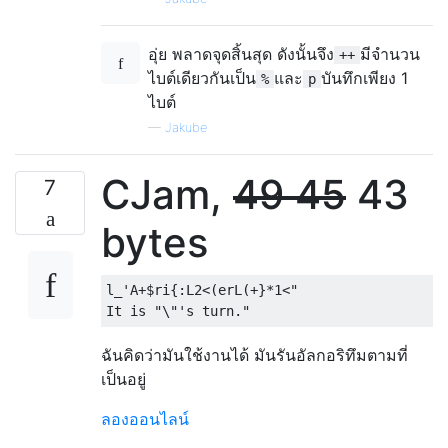
อุ่ย พลาดจุดสิ้นสุด ดังนั้นจึง
มีจำนวน
++
ไบต์เดียวกันเป็น
และ
บันทึกเพียง 1
%
p
ไบต์
—
Jakube
CJam,
49
45
43
7
bytes
l_'A+$ri{:L2<(erL(+}*1<"

ฉันคิดว่ามันใช้งานได้ มันรันอัลกอริทึมตามที่
เป็นอยู่
ลองออนไลน์