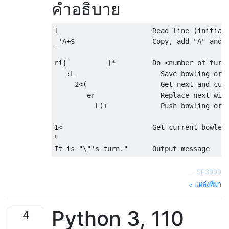
คำอธิบาย
l                       Read line (initial 
_'A+$                   Copy, add "A" and s
ri{          }*         Do <number of turns
   :L                     Save bowling orde
     2<(                  Get next and curr
        er                Replace next with
          L(+             Push bowling orde
1<                      Get current bowler 
"                  

—
SP3000
แหล่งที่มา
Python 3, 110
4