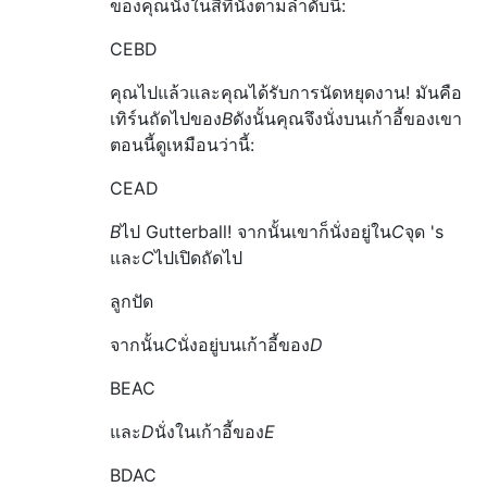
ของคุณนั่งในสี่ที่นั่งตามลำดับนี้:
CEBD
คุณไปแล้วและคุณได้รับการนัดหยุดงาน! มันคือ
เทิร์นถัดไปของ
B
ดังนั้นคุณจึงนั่งบนเก้าอี้ของเขา
ตอนนี้ดูเหมือนว่านี้:
CEAD
B
ไป Gutterball! จากนั้นเขาก็นั่งอยู่ใน
C
จุด 's
และ
C
ไปเปิดถัดไป
ลูกปัด
จากนั้น
C
นั่งอยู่บนเก้าอี้ของ
D
BEAC
และ
D
นั่งในเก้าอี้ของ
E
BDAC