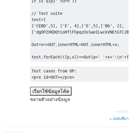
It
 is $
{
p
}
'
 turn
`)}
// Test suite
test
=[
[
'CEBD'
,
5
],
[
'E'
,
4
],[
'E'
,
5
],[
'Bb'
,
2
],
[
'dgOPZXKDQYioHflFhpqzUsSaeILwckVNEtGTCJBv
Out
=
x
=>
OUT
.
innerHTML
=
OUT
.
innerHTML
+
x
;
test
.
forEach
(([
p
,
x
])=>
Out
(
p
+
' '
+
x
+
':\n'
+
f
(
<pre
id
=
OUT
></pre>
เรียกใช้ข้อมูลโค้ด
ขยายตัวอย่างข้อมูล
—
edc65
แหล่งที่มา