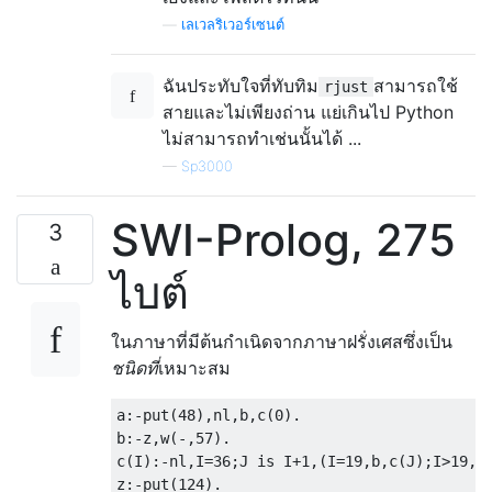
—
เลเวลริเวอร์เซนต์
ฉันประทับใจที่ทับทิม
สามารถใช้
rjust
สายและไม่เพียงถ่าน แย่เกินไป Python
ไม่สามารถทำเช่นนั้นได้ ...
—
Sp3000
SWI-Prolog, 275
3
ไบต์
ในภาษาที่มีต้นกำเนิดจากภาษาฝรั่งเศสซึ่งเป็น
ชนิดที่
เหมาะสม
a:-put(48),nl,b,c(0).

b:-z,w(-,57).

c(I):-nl,I=36;J is I+1,(I=19,b,c(J);I>19,z
z:-put(124).
