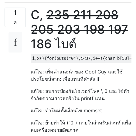
C,
235
211
208
1
205
203
198
197
186 ไบต์
แก้ไข: เพิ่มคำแนะนำของ Cool Guy และใช้
ประโยชน์จาก: เพื่อแทนที่คำสั่ง if
แก้ไข: ลบการป้องกันโอเวอร์โฟล \ 0 และใช้ตัว
จำกัดความยาวสตริงใน printf แทน
แก้ไข: ทำใหม่ทั้งเงื่อนไข memset
แก้ไข: ย้ายทำให้ ("0") ภายในสำหรับส่วนหัวเพื่อ
ลบเครื่องหมายอัฒภาค