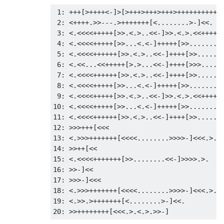
 1: +++[>++++<-]>[>+++>+++>+++>++++++++++>+
 2: <++++.>>---.>+++++++[<........>-]<<.

 3: <.<<<<+++++[>>.<.>..<<-]>>.<.>.<<++++[>
 4: <.<<<<+++++[>>...<.<-]+++++[>>.......<<
 5: <.<<<<++++++[>>.<.>..<<-]++++[>>.......
 6: <.<<...<<+++++[>.>...<<-]++++[>>>......
 7: <.<<<<++++++[>>.<.>..<<-]++++[>>.......
 8: <.<<<<+++++[>>...<.<-]+++++[>>.......<<
 9: <.<<<<+++++[>>.<.>..<<-]>>.<.>.<<++++[>
10: <.<<<<+++++[>>...<.<-]+++++[>>.......<<
11: <.<<<<++++++[>>.<.>..<<-]++++[>>.......
12: >>>+++[<<<

13: <.>>>+++++++[<<<<........>>>>-]<<<.>.

14: >>++[<<

15: <.<<<<+++++++[>>........<<-]>>>>.>.

16: >>-]<<

17: >>>-]<<<

18: <.>>>+++++++[<<<<........>>>>-]<<<.>.

19: <.>>.>+++++++[<........>-]<<.
