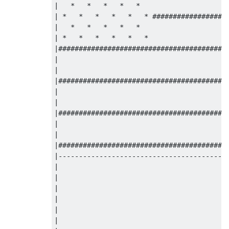
|   *   *   *   *   *                      
| *   *   *   *   *   * ###################
|   *   *   *   *   *                      
| *   *   *   *   *   *                    
|##########################################
|                                          
|                                          
|##########################################
|                                          
|                                          
|##########################################
|                                          
|                                          
|##########################################
|------------------------------------------
|

|

|

|

|

|
