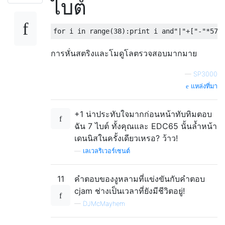
ไบต์
for
 i 
in
 range
(
38
):
print
 i 
and
"|"
+[
"-"
*
57
,
การหั่นสตริงและโมดูโลตรวจสอบมากมาย
—
SP3000
แหล่งที่มา
+1 น่าประทับใจมากก่อนหน้าทับทิมตอบ
ฉัน 7 ไบต์ ทั้งคุณและ EDC65 นั้นล้ำหน้า
เดนนิสในครั้งเดียวเหรอ? ว้าว!
—
เลเวลริเวอร์เซนต์
11
คำตอบของงูหลามที่แข่งขันกับคำตอบ
cjam ช่างเป็นเวลาที่ยังมีชีวิตอยู่!
—
DJMcMayhem