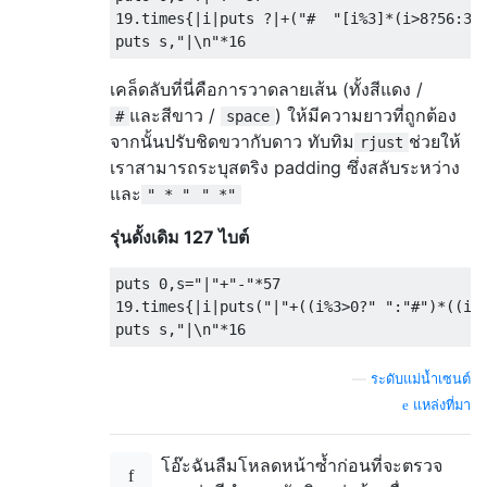
19.times{|i|puts ?|+("#  "[i%3]*(i>8?56:33)
เคล็ดลับที่นี่คือการวาดลายเส้น (ทั้งสีแดง /
และสีขาว /
) ให้มีความยาวที่ถูกต้อง
#
space
จากนั้นปรับชิดขวากับดาว ทับทิม
ช่วยให้
rjust
เราสามารถระบุสตริง padding ซึ่งสลับระหว่าง
และ
" * "
" *"
รุ่นดั้งเดิม 127 ไบต์
puts 0,s="|"+"-"*57

19.times{|i|puts("|"+((i%3>0?" ":"#")*((i+1
—
ระดับแม่น้ำเซนต์
แหล่งที่มา
โอ๊ะฉันลืมโหลดหน้าซ้ำก่อนที่จะตรวจ