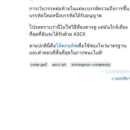
|

|

การเว้นวรรคต่อท้ายในแต่ละบรรทัดรวมถึงการขึ้น
|

บรรทัดใหม่หนึ่งบรรทัดได้รับอนุญาต
|

|

โปรดทราบว่านี่ไม่ใช่วิธีที่ธงควรดู แต่มันใกล้เคียง
|

ที่สุดที่ฉันจะได้รับด้วย ASCII
|

|

ตามปกตินี่คือ
โค้ดกอล์ฟ
เพื่อใช้ช่องโหว่มาตรฐาน
|

และคำตอบที่สั้นที่สุดในการชนะไบต์!
code-golf
ascii-art
kolmogorov-complexity
—
DJMcMayhem
แหล่งที่มา