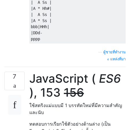
|  A Ss |

|A * Hh#|

|  A Ss |

|A * Ss |

bbb|HHh|

|DDd-

—
ผู้ชายที่ทำงาน
แหล่งที่มา
JavaScript (
ES6
7
), 153
156
ใช้สตริงแม่แบบมี 1 บรรทัดใหม่ที่มีความสำคัญ
และนับ
ทดสอบการเรียกใช้ตัวอย่างด้านล่าง (เป็น