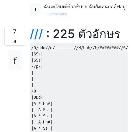
ฉันจะโพสต์คำอธิบาย ฉันยังเล่นกอล์ฟอยู่!
—
vacawama
///
: 225 ตัวอักษร
7
/D/ddd//d/--------//H/hhh//h/########//S/ss
|SSs|

|SSs|

//p/|

|

|

|

/0

|DDd-

|A * Hh#|

|  A Ss |

|A * Ss |

|  A Hh#|

|A * Ss |
