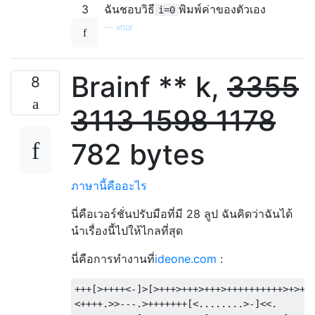
3
ฉันชอบวิธี
พิมพ์ค่าของตัวเอง
i=0
—
xnor
Brainf ** k,
3355
8
3113
1598
1178
782 bytes
ภาษานี้คืออะไร
นี่คือเวอร์ชั่นปรับมือที่มี 28 ลูป ฉันคิดว่าฉันได้
นำเรื่องนี้ไปให้ไกลที่สุด
นี่คือการทำงานที่
ideone.com
:
+++[>++++<-]>[>+++>+++>+++>++++++++++>+>+++
<++++.>>---.>+++++++[<........>-]<<.
