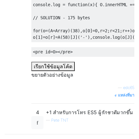
console
.
log 
=
function
(
x
){
 O
.
innerHTML 
+=
 
// SOLUTION - 175 bytes
for
(
o
=(
A
=
Array
)(
38
),
o
[
0
]=
0
,
r
=
2
;
r
<
21
;
r
++)
o
[
o
[
1
]=
o
[
r
]=
A
(
58
)[
J
](
'-'
),
console
.
log
(
o
[
J
](
'
<pre
id
=
O
></pre>
เรียกใช้ข้อมูลโค้ด
ขยายตัวอย่างข้อมูล
—
edc65
แหล่งที่มา
4
+1 สำหรับการโทร ES5 ผู้
รักชาติมากขึ้น
—
Pete TNT