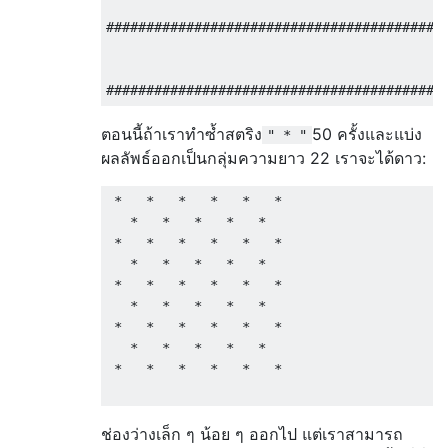
                                           
###########################################
                                           
                                           
ตอนนี้ถ้าเราทำซ้ำสตริง
50 ครั้งและแบ่ง
" * "
ผลลัพธ์ออกเป็นกลุ่มความยาว 22 เราจะได้ดาว:
 *   *   *   *   *   *

   *   *   *   *   *  

 *   *   *   *   *   *

   *   *   *   *   *  

 *   *   *   *   *   *

   *   *   *   *   *  

 *   *   *   *   *   *

   *   *   *   *   *  

 *   *   *   *   *   *

ช่องว่างเล็ก ๆ น้อย ๆ ออกไป แต่เราสามารถ