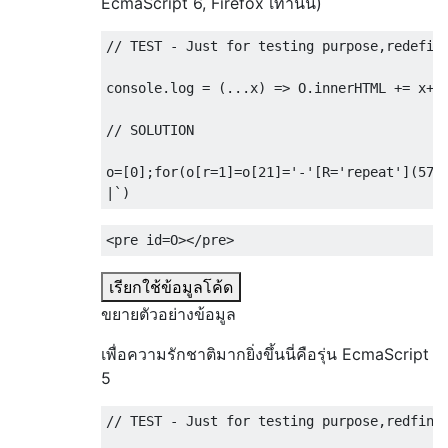
EcmaScript 6, Firefox เท่านั้น)
// TEST - Just for testing purpose,redefin
console
.
log 
=
(...
x
)
=>
 O
.
innerHTML 
+=
 x
+
'
// SOLUTION
o
=[
0
];
for
(
o
[
r
=
1
]=
o
[
21
]=
'-'
[
R
=
'repeat'
](
57
)
|`)
<pre
id
=
O
></pre>
เรียกใช้ข้อมูลโค้ด
ขยายตัวอย่างข้อมูล
เพื่อความรักชาติมากยิ่งขึ้นนี่คือรุ่น EcmaScript
5
// TEST - Just for testing purpose,redfine