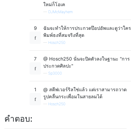
ใหม่ก็โอเค
—
DJMcMayhem
9
ฉันจะทำให้การประกวดป๊อปอัพและดูว่าใคร
พิมพ์ธงที่สมจริงที่สุด
—
Hosch250
7
@ Hosch250 นั่นจะปิดตัวลงในฐานะ "การ
ประกวดศิลปะ"
—
Sp3000
1
@ สตีฟเวอร์ริลใช่แล้ว แต่เราสามารถวาด
รูปคลื่นกระเพื่อมในสายลมได้
—
Hosch250
คำตอบ: