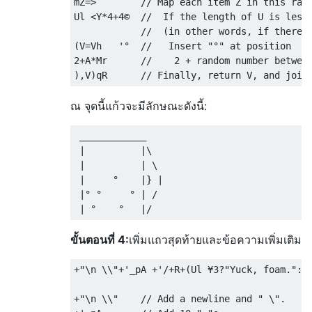
mZ=>        // Map each item Z in this rang
Ul <Y*4+4©  //  If the length of U is less 
            //  (in other words, if there's
(V=Vh   '°  //   Insert "°" at position

2+A*Mr      //    2 + random number between
ณ จุดนี้แก้วจะมีลักษณะดังนี้:
 ____________

 |          |\

 |          | \

 |     °    |} |

 |° °     ° | /

ขั้นตอนที่ 4:
เพิ่มแถวสุดท้ายและข้อความเพิ่มเติม
+"\n \\"+'_pA +'/+R+(Ul ¥3?"Yuck, foam.":Ug
+"\n \\"    // Add a newline and " \".
