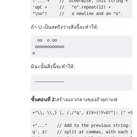
:"..."+    //  Otherwise, this string +

'opC +     //   "o".repeat(12) +

ถ้า U เป็นสตริงว่างสิ่งนี้จะทำให้:
  oo  o oo

 oooooooooooo

มิฉะนั้นสิ่งนี้จะทำให้:
 ____________

ขั้นตอนที่ 2:
สร้างแถวกลางของถ้วยกาแฟ
+"\\, \\,} |, /,/"q', £(V=(!Y«U?"|: |" +SpA
+"..."    // Add to the previous string: th
q', £(    // split at commas, with each ite