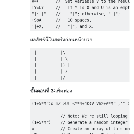
V=(       //  Set variable V to the result 
!Y«U?     //   If Y is 0 and U is an empty 
"|: |"    //    "|"; otherwise, " |";

+SpA      //   10 spaces,

ผลลัพธ์นี้ในสตริงก่อนหน้าบวก:
 |          |\

 |          | \

 |          |} |

 |          | /

ขั้นตอนที่ 3:
เพิ่มฟอง
(1+5*Mr)o mZ=>Ul <Y*4+4©(V=Vh2+A*Mr ,'° ),V
            // Note: We're still looping th
(1+5*Mr)    // Generate a random integer be
o           // Create an array of this many