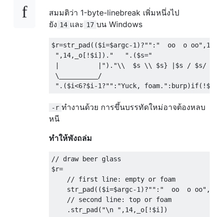
สมมติว่า 1-byte-linebreak เพิ่มหนึ่งไป
ยัง
และ
บน Windows
14
17
$r=str_pad(($i=$argc-1)?"":"  oo  o oo",16)
 ",14,_o[!$i])."   ".($s="

 |          |")."\\  $s \\ $s} |$s / $s/

 \__________/

ทำงานด้วย การขึ้นบรรทัดใหม่อาจต้องหลบ
-r
หนี
ทำให้พังถล่ม
// draw beer glass

$r=

    // first line: empty or foam

    str_pad(($i=$argc-1)?"":"  oo  o oo",16
    // second line: top or foam

    .str_pad("\n ",14,_o[!$i])
