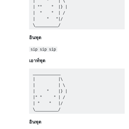
 |     °    | \

 | °°    °  |} |

 |  °    °  | /

 |     °   °|/

อินพุต
sip sip sip
เอาท์พุต
 ____________

 |          |\

 |          | \

 |     °    |} |

 |° °     ° | /

 | °    °   |/

อินพุต