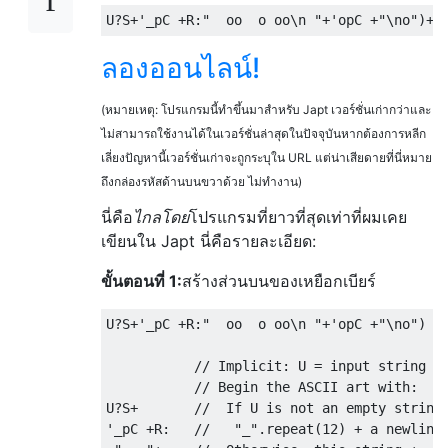
ลองออนไลน์!
(หมายเหตุ: โปรแกรมนี้ทำขึ้นมาสำหรับ Japt เวอร์ชั่นเก่ากว่าและ
ไม่สามารถใช้งานได้ในเวอร์ชั่นล่าสุดในปัจจุบันหากต้องการหลีก
เลี่ยงปัญหานี้เวอร์ชั่นเก่าจะถูกระบุใน URL แต่น่าเสียดายที่นี่หมาย
ถึงกล่องรหัสด้านบนขวาด้วย ไม่ทำงาน)
นี่คือ
ไกลโดย
โปรแกรมที่ยาวที่สุดเท่าที่ผมเคย
เขียนใน Japt นี่คือรายละเอียด:
ขั้นตอนที่ 1:
สร้างส่วนบนของเหยือกเบียร์
U?S+'_pC +R:"  oo  o oo\n "+'opC +"\no")

           // Implicit: U = input string

           // Begin the ASCII art with:

U?S+       //  If U is not an empty string,
'_pC +R:   //   "_".repeat(12) + a newline.