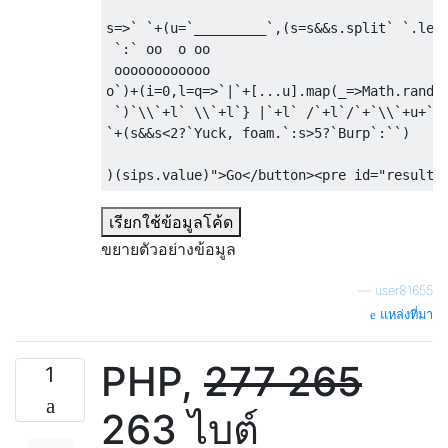
s=>
` `+(u=`_________`,(s=s&&s.split` `.leng
 `:` oo  o oo

 oooooooooooo

o`)+(i=0,l=q=>`|`+[...u].map(_=>Math.random
 `)`\\`+l` \\`+l`} |`+l` /`+l`/`+`\\`+u+`_/
`+(s&&s<2?`Yuck, foam.`:s>5?`Burp`:``)

)(sips.value)">Go
</button><pre
id
=
"result"
เรียกใช้ข้อมูลโค้ด
ขยายตัวอย่างข้อมูล
—
user81655
แหล่งที่มา
PHP,
277
265
1
263 ไบต์