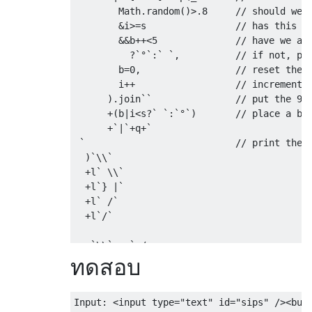
Math
.
random
()>.
8
// should we 
&
i
>=
s                
// has this l
&&
b
++<
5
// have we al
?`°`:`
`,
// if not, pl
        b
=
0
,
// reset the 
        i
++
// increment 
).
join
``
// put the 9 
+(
b
|
i
<
s
?`
`:`°`)
// place a bu
+`|`+
q
+`
`
// print the 
)`
\\
`
+
l
`
 \\
`
+
l
`}
|`
+
l
`
/`
+
l
`/`
+`
\\
`+
u
+`
_
/
ทดสอบ
`
// print the 
+(
s
&&
s
<
2
?`
Yuck
,
 foam
.`
:
s
>
5
?`
Burp
`:``)
// print the 
Input: 
<input
type
=
"text"
id
=
"sips"
/><but