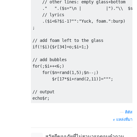
    // other lines: empty glass+bottom

    ."   ".($s="\n |          |")."\\  $s \
    // lyrics

    .($i<6?$i-1?"":"Yuck, foam.":burp)

;

// add foam left to the glass

if(!$i){$r[34]=o;$i=1;}

// add bubbles

for(;$i++<6;)

    for($n=rand(1,5);$n--;)

        $r[17*$i+rand(2,11)]="°";

// output

—
ติตัส
แหล่งที่มา
สวัสดีขออภัยที่ไม่สามารถตอบคำถาม