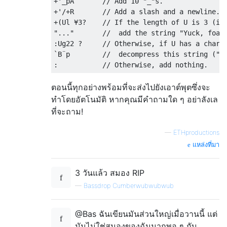
+'_pA       // Add 10 "_"s.

+'/+R       // Add a slash and a newline.

+(Ul ¥3?    // If the length of U is 3 (i.e
"..."       //  add the string "Yuck, foam.
:Ug22 ?     // Otherwise, if U has a charac
`B¨p        //  decompress this string ("Bu
ตอนนี้ทุกอย่างพร้อมที่จะส่งไปยังเอาต์พุตซึ่งจะ
ทำโดยอัตโนมัติ หากคุณมีคำถามใด ๆ อย่าลังเล
ที่จะถาม!
—
ETHproductions
แหล่งที่มา
3 วันแล้ว สมอง RIP
—
Bassdrop Cumberwubwubwub
@Bas ฉันเขียนมันส่วนใหญ่เมื่อวานนี้ แต่
มันไม่ใช่สมองของฉันมากพอ ๆ กับ