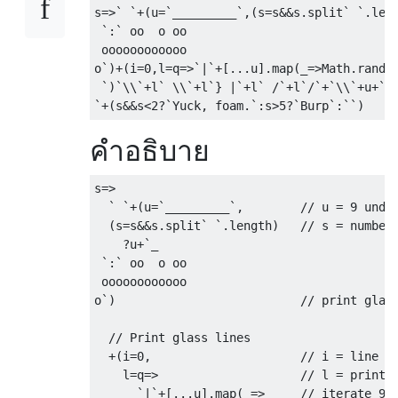
s
=>`
`+(
u
=`
_________
`,(
s
=
s
&&
s
.
split
`
`.
len
`:`
 oo  o oo

 oooooooooooo

o
`)+(
i
=
0
,
l
=
q
=>`|`+[...
u
].
map
(
_
=>
Math
.
rando
`)`
\\
`+
l
`
 \\
`+
l
`}
|`+
l
`
/`+
l
`/`+`
\\
`+
u
+`
_
`+(
s
&&
s
<
2
?`
Yuck
,
 foam
.`:
s
>
5
?`
Burp
`:``)
คำอธิบาย
s
=>
`
`+(
u
=`
_________
`,
// u = 9 unde
(
s
=
s
&&
s
.
split
`
`.
length
)
// s = number
?
u
+`
_

`:`
 oo  o oo

 oooooooooooo

o
`)
// print glas
// Print glass lines
+(
i
=
0
,
// i = line n
    l
=
q
=>
// l = print 
`|`+[...
u
].
map
(
_
=>
// iterate 9 