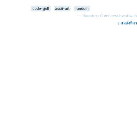
code-golf
ascii-art
random
—
Bassdrop Cumberwubwubwub
แหล่งที่มา