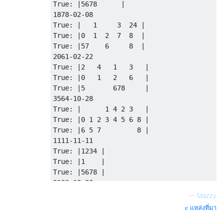
True
:
|
5678
|
"   1     3  24 "
,
1878
-
02
-
08
"0  1  2  7  8  "
,
True
:
|
1
3
24
|
"57    6     8  "
)
True
:
|
0
1
2
7
8
|
True
:
|
57
6
8
|
,(
"2061-02-22"
,
2061
-
02
-
22
"2   4   1   3 "
,
True
:
|
2
4
1
3
|
"0   1   2   6 "
,
True
:
|
0
1
2
6
|
"5       678   "
)
True
:
|
5
678
|
3564
-
10
-
28
,(
"3564-10-28"
,
True
:
|
1
4
2
3
|
"      1 4 2 3   "
,
True
:
|
0
1
2
3
4
5
6
8
|
"0 1 2 3 4 5 6 8 "
,
True
:
|
6
5
7
8
|
"6 5 7         8 "
)
1111
-
11
-
11
True
:
|
1234
|
,(
"1111-11-11"
,
True
:
|
1
|
"1234 "
,
True
:
|
5678
|
"1    "
,
0123
-
12
-
30
"5678 "
)
True
:
|
1
2
3
4
|
—
Mazzy
True
:
|
0
1
2
3
|
แหล่งที่มา
,(
"0123-12-30"
,
True
:
|
8
5
6
7
|
"1 2 3 4 "
,