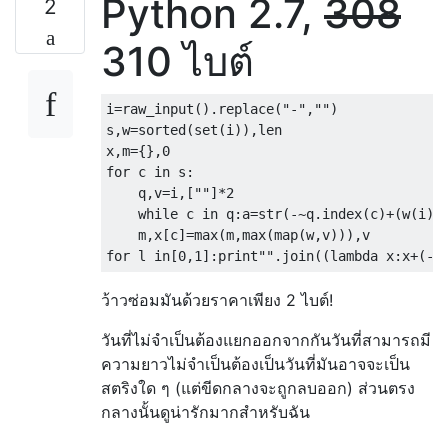
Python 2.7,
308
2
310 ไบต์
i=raw_input().replace("-","")

s,w=sorted(set(i)),len

x,m={},0

for c in s:

    q,v=i,[""]*2

    while c in q:a=str(-~q.index(c)+(w(i)-w
    m,x[c]=max(m,max(map(w,v))),v

ว้าวซ่อมมันด้วยราคาเพียง 2 ไบต์!
วันที่ไม่จำเป็นต้องแยกออกจากกันวันที่สามารถมี
ความยาวไม่จำเป็นต้องเป็นวันที่มันอาจจะเป็น
สตริงใด ๆ (แต่ขีดกลางจะถูกลบออก) ส่วนตรง
กลางนั้นดูน่ารักมากสำหรับฉัน