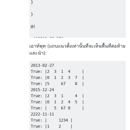
}
}
@(
,(
"2013-02-27"
,
"2  3  1  4   "
,
เอาท์พุท (แถบแนวตั้งเท่านั้นที่จะเห็นพื้นที่ต่อท้าย
"0  1  2  3  7"
,
และนำ):
"5     67    8"
)
2013
-
02
-
27
,(
"2015-12-24"
,
True
:
|
2
3
1
4
|
"2  3  1     4"
,
True
:
|
0
1
2
3
7
|
"0  1  2  4  5"
,
True
:
|
5
67
8
|
"   5  67 8   "
)
2015
-
12
-
24
True
:
|
2
3
1
4
|
,(
"2222-11-11"
,
True
:
|
0
1
2
4
5
|
"     1234 "
,
True
:
|
5
67
8
|
"1    2    "
,
2222
-
11
-
11
"5678      "
)
True
:
|
1234
|
True
:
|
1
2
|
,(
"1878-02-08"
,