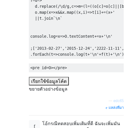
f
=
d
=>
  d
.
replace
(
/\d/
g
,
c
=>
m
=(
l
=((
o
[
c
]=
o
[
c
]||[
b
,
  o
.
map
(
x
=>
x
&&
x
.
map
((
x
,
i
)=>
t
[
i
]+=(
x
+
'     
||
t
.
join
`
\n
`
console
.
log
=
x
=>
O
.
textContent
+=
x
+
'\n'
;[
'2013-02-27'
,
'2015-12-24'
,
'2222-11-11'
,
'
.
forEach
(
t
=>
console
.
log
(
t
+
'\n'
+
f
(
t
)+
'\n'
))
<pre
id
=
O
></pre>
เรียกใช้ข้อมูลโค้ด
ขยายตัวอย่างข้อมูล
—
edc65
แหล่งที่มา
โอ้กรณีทดสอบเพิ่มเติมที่ดี ฉันจะเพิ่มมัน