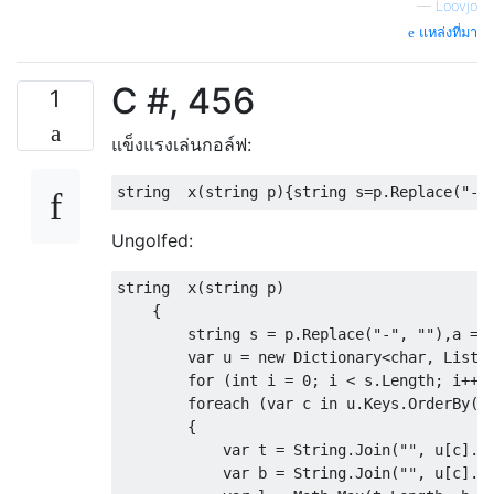
—
Loovjo
แหล่งที่มา
C #, 456
1
แข็งแรงเล่นกอล์ฟ:
Ungolfed:
string  x(string p)

    {

        string s = p.Replace("-", ""),a = "
        var u = new Dictionary<char, List<i
        for (int i = 0; i < s.Length; i++) 
        foreach (var c in u.Keys.OrderBy(k 
        {

            var t = String.Join("", u[c].Wh
            var b = String.Join("", u[c].Wh