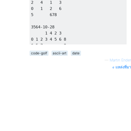
2   4   1   3

0   1   2   6

5       678

3564-10-28

      1 4 2 3

0 1 2 3 4 5 6 8

6 5 7         8

code-golf
ascii-art
date
1111-11-11

—
Martin Ender
1234

แหล่งที่มา
1

5678

0123-12-30

1 2 3 4

0 1 2 3
