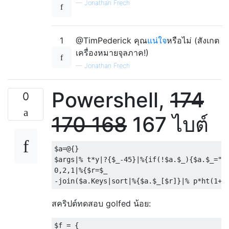
—
Jonathan Frech
1
@TimPederick คุณ
แน่ใจ
หรือไม่ (สังเกต
เครื่องหมายจุลภาค!)
—
Jonathan Frech
Powershell,
174
0
170
168
167 ไบต์
$a
=@{}
$args
|%
 t
*
y
|?{
$_
-
45
}|%{
if
(!
$a
.
$_
){
$a
.
$_
=
""
0
,
2
,
1
|%{
$r
=
-
join
(
$a
.
Keys
|
sort
|%{
$a
.
$_
[
$r
]}|%
 p
*
ht
(
1
+(
สคริปต์ทดสอบ golfed น้อย:
$f 
=
{