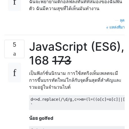
ฉันจะพยายามตีกอล์ฟลงทันทีที่สมองของฉันฟื้น
ตัว ฉันมีความสุขที่ได้เห็นมันทำงาน
—
ลุค
แหล่งที่มา
JavaScript (ES6),
5
168
173
เป็นฟังก์ชั่นนิรนาม การใช้สตริงเท็มเพลตจะมี
การขึ้นบรรทัดใหม่ใกล้กับจุดสิ้นสุดที่สำคัญและ
รวมอยู่ในจำนวนไบต์
d
=>
d
.
replace
(
/\d/
g
,
c
=>
m
=(
l
=((
o
[
c
]=
o
[
c
]||[
b
`
น้อย golfed