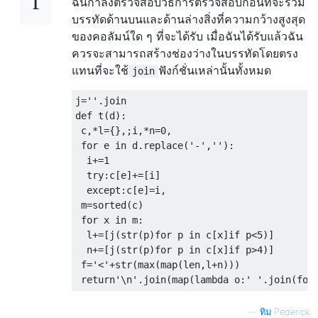
ฉันกำลังตรวจสอบวิธีการตรวจสอบก่อนที่จะรวม
บรรทัดด้านบนและด้านล่างสิ่งที่ความกว้างสูงสุด
ของคอลัมน์ใด ๆ ที่จะได้รับ เมื่อฉันได้รับแล้วฉัน
ควรจะสามารถสร้างช่องว่างในบรรทัดโดยตรง
แทนที่จะใช้
ฟังก์ชั่นเหล่านั้นทั้งหมด
join
j
=
''
.
def
 t
(
d
):
 c
,*
l
={},;
i
,*
n
=
0
,
for
 e 
in
 d
.
replace
(
'-'
,
''
):
  i
+=
1
try
:
c
[
e
]+=[
i
]
except
:
c
[
e
]=
i
,
 m
=
sorted
(
c
)
for
 x 
in
 m
:
  l
+=[
j
(
str
(
p
)
for
 p 
in
 c
[
x
]
if
 p
<
5
)]
  n
+=[
j
(
str
(
p
)
for
 p 
in
 c
[
x
]
if
 p
>
4
)]
 f
=
'<'
+
str
(
max
(
map
(
len
,
l
+
n
)))
return
'\n'
.
join
(
map
(
lambda
 o
:
' '
.
join
(
for
—
ทิม Pederick