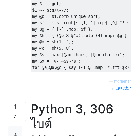
my $i = get;

$i ~~ s:g/\-//;

my @b = $i.comb.unique.sort;

my $f = { $i.comb[$_[1]-1] eq $_[0] ?? $_[1
my $g = { [~] .map: $f };

my $h = { (@b X @^a).rotor(4).map: $g }

my @a = $h(1..4);

my @c = $h(5..8);

my $s = max(|@a».chars, |@c».chars)+1;

my $x = '%-'~$s~'s';

—
mcreenan
แหล่งที่มา
Python 3, 306
1
ไบต์