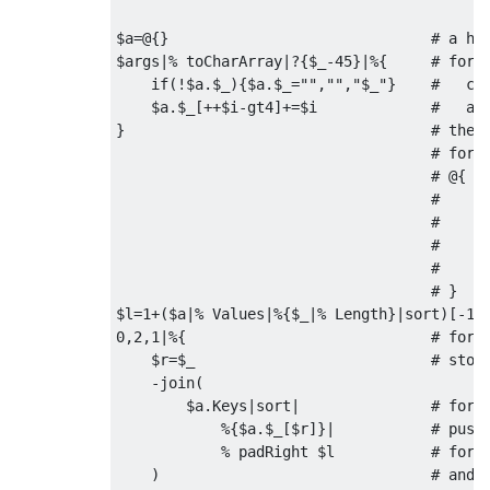
$a
=@{}
# a ha
$args
|%
 toCharArray
|?{
$_
-
45
}|%{
# for 
if
(!
$a
.
$_
){
$a
.
$_
=
""
,
""
,
"$_"
}
#   cr
    $a
.
$_
[++
$i
-
gt4
]+=
$i             
#   ap
}
# the 
# for 
# @{
#     
#     
#     
#     
# }
$l
=
1
+(
$a
|%
Values
|%{
$_
|%
Length
}|
sort
)[-
1
]
0
,
2
,
1
|%{
# for 
    $r
=
$_                           
# stor
-
join
(
        $a
.
Keys
|
sort
|
# for 
%{
$a
.
$_
[
$r
]}|
# push
%
 padRight $l           
# for 
)
# and 