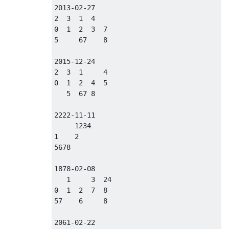
2013-02-27

2  3  1  4

0  1  2  3  7

5     67    8

2015-12-24

2  3  1     4

0  1  2  4  5

   5  67 8

2222-11-11

     1234

1    2

5678

1878-02-08

   1     3  24

0  1  2  7  8

57    6     8

2061-02-22
