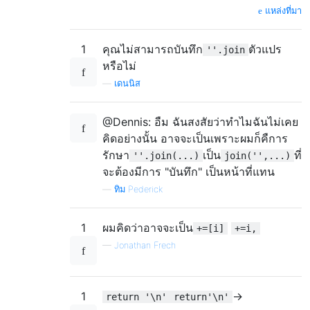
แหล่งที่มา
1
คุณไม่สามารถบันทึก
ตัวแปร
''.join
หรือไม่
—
เดนนิส
@Dennis: อืม ฉันสงสัยว่าทำไมฉันไม่เคย
คิดอย่างนั้น อาจจะเป็นเพราะผมก็คืการ
รักษา
เป็น
ที่
''.join(...)
join('',...)
จะต้องมีการ "บันทึก" เป็นหน้าที่แทน
—
ทิม Pederick
1
ผมคิดว่าอาจจะเป็น
+=[i]
+=i,
—
Jonathan Frech
1
->
return '\n'
return'\n'