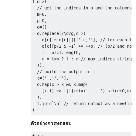
f
=
d
=>(
// get the indices in o and the columns 
  m
=
0
,
  p
=
0
,
  o
=[],
  d
.
replace
(
/\d/
g
,
c
=>(
    o
[
c
]
=
 o
[
c
]||[
''
,
c
,
''
],
// for each fo
    o
[
c
][
p
/
2
&
~
1
]
+=
++
p
,
// (p/2 and not
    l 
=
 o
[
c
].
length
,
    m 
=
 l
>
m 
?
 l 
:
 m 
// max indices string 
)),
// build the output in t
  t
=[
''
,
''
,
''
],
  o
.
map
(
x
=>
 x 
&&
 x
.
map
(
(
x
,
i
)
=>
 t
[
i
]+=(
x
+
'     '
).
slice
(
0
,
m
+
1
),
  t
.
join
`
\n
`
// return output as a newline
)
ตัวอย่างการทดสอบ