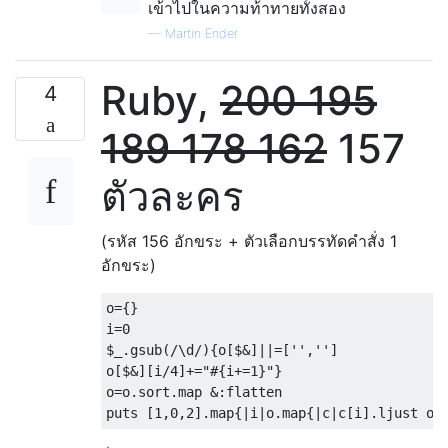
เข้าไปในความท้าทายทั้งสอง
—
Martin Ender
Ruby,
200
195
4
189
178
162
157
ตัวละคร
(รหัส 156 อักขระ + ตัวเลือกบรรทัดคำสั่ง 1
อักขระ)
o
={}
i
=
0
$_
.
gsub
(
/\d/
){
o
[
$
&]||=[
''
,
''
]
o
[
$
&][
i
/
4
]+=
"#{i+=1}"
}
o
=
o
.
sort
.
map 
&:
flatten

puts 
[
1
,
0
,
2
].
map
{|
i
|
o
.
map
{|
c
|
c
[
i
].
ljust o
.