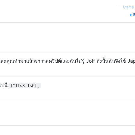
—
Mama F
แ
และคุณทำมาแล้วจาวาสคริปต์และฉันไม่รู้ Jolf ดังนั้นฉันจึงใช้ Ja
ปนี้:
[°TTs8 TsG]¸