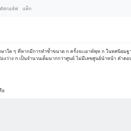
หัสกอล์ฟ
แท็ก
าษาใด ๆ ที่หากมีการทำซ้ำขนาด n ครั้งจะเอาท์พุท n ในทศนิยม
ว่าง n เป็นจำนวนเต็มมากกว่าศูนย์ ไม่มีเลขศูนย์นำหน้า คำตอบที
ือ