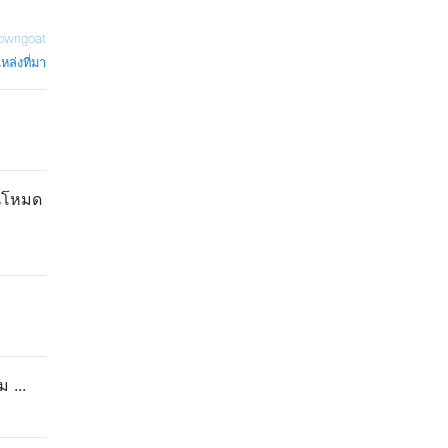
owngoat
หล่งที่มา
นโหมด
 ...