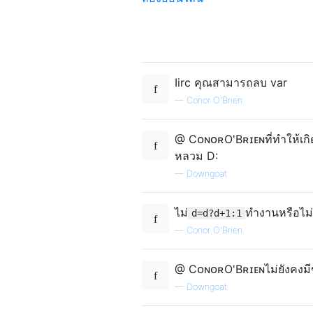
Iirc คุณสามารถลบ var
—
Conor O'Brien
@ CᴏɴᴏʀO'Bʀɪᴇɴที่ทำให้เกิ
หลวม D:
—
Downgoat
ไม่
ทำงานหรือไม่
d=d?d+1:1
—
Conor O'Brien
@ CᴏɴᴏʀO'Bʀɪᴇɴไม่ยังคงมี
—
Downgoat