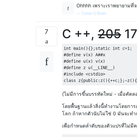
Ohhhh เพราะเราพยายามที่จะ
—
Conor O'Brien
C ++,
205
17
7
int main(){};static int c=1;

#define v(x) A##x

#define u(x) v(x)

#define z u(__LINE__)

#include <cstdio>

(ไม่มีการขึ้นบรรทัดใหม่ - เมื่อ
โดยพื้นฐานแล้วสิ่งนี้ทำงานโดยการส
โลก ถ้าหากตัวนับไม่ใช่ 0 มันจะทำกา
เพื่อกำหนดลำดับของตัวแปรที่ไม่มีค