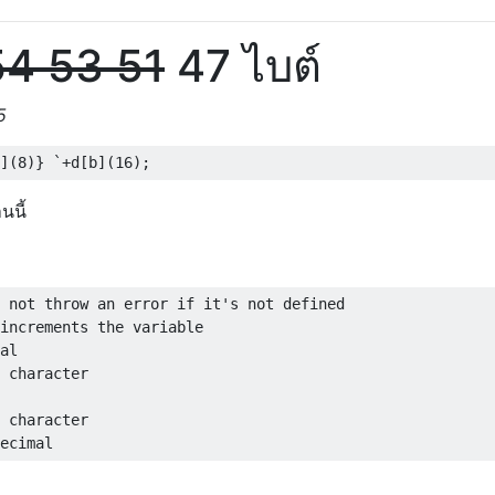
54 53 51
47 ไบต์
5
นนี้
 not throw an error if it's not defined 

increments the variable

al

 character

 character
