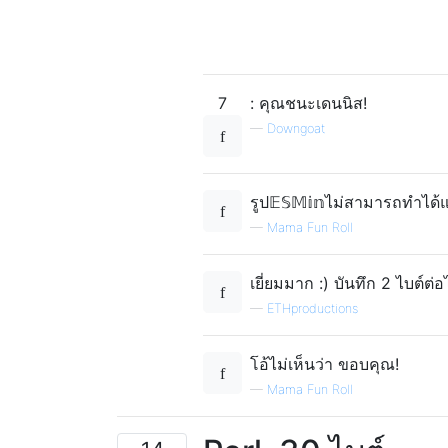
7
: คุณชนะเดนนิส!
—
Downgoat
รูป𝔼𝕊𝕄𝕚𝕟ไม่สามารถทำได้
—
Mama Fun Roll
เยี่ยมมาก :) บันทึก 2 ไบต์ต่อไ
—
ETHproductions
โอ้ไม่เห็นว่า ขอบคุณ!
—
Mama Fun Roll