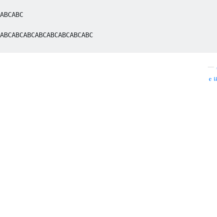
ABCABC

ABCABCABCABCABCABCABCABC

—
แ