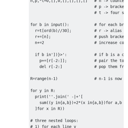
n
,
p
,*
t
=
0
,[],
0
,[],[],[],[]
# n -> counter
# p -> bracket
# t -> four st
for
 b 
in
 input
():
# for each bra
  r
=
t
[
ord
(
b
)//
30
];
# r -> alias f
  r
+=[
n
];
# push bracket
  n
+=
2
# increase cou
if
 b 
in
'])}>'
:
# if b is a cl
    p
+=[
r
[-
2
:]];
# pair the top
del
 r
[-
2
:]
# pop them fro
R
=
range
(
n
-
1
)
# n-1 is now t
for
 y 
in
 R
:
print
(
''
.
join
(
' -|+'
[
    sum
((
y 
in
{
a
,
b
})+
2
*(
x 
in
{
a
,
b
})
for
 a
,
b 
i
]
for
 x 
in
 R
))
# three nested loops:
# 1) for each line y