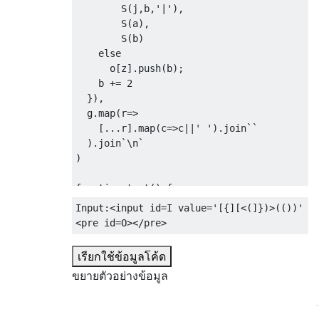
        S
(
j
,
b
,
'|'
),
        S
(
a
),
        S
(
b
)
else
      o
[
z
].
push
(
b
);
    b 
+=
2
}),
  g
.
map
(
r
=>
[...
r
].
map
(
c
=>
c
||
' '
).
join
``
).
join
`
\n
`
)
function
 test
()
{
  O
.
textContent
=
F
(
I
.
value
)
}
<pre
id
=
O
></pre>
test
()
เรียกใช้ข้อมูลโค้ด
ขยายตัวอย่างข้อมูล