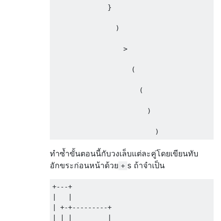
              }

                )

                  >

                    (

                      (

                        )

ทำซ้ำขั้นตอนนี้กับวงเล็บแต่ละคู่โดยเขียนทับ
อักขระก่อนหน้าด้วย
s ถ้าจำเป็น
+
+---+

|   |

| +-+---------+

| | |         |
