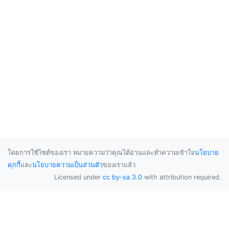
โดยการใช้ไซต์ของเรา หมายความว่าคุณได้อ่านและทำความเข้าใจ
นโยบาย
คุกกี้
และ
นโยบายความเป็นส่วนตัว
ของเราแล้ว
Licensed under
cc by-sa 3.0
with attribution required.