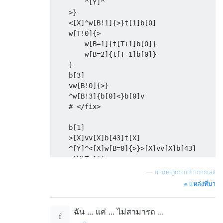
        ^[Y]^                              
    >}

    <[X]^w[B!1]{>}t[1]b[0]               # 
    w[T!0]{>                             # 
        w[B=1]{t[T+1]b[0]}                 
        w[B=2]{t[T-1]b[0]}                 
    }

    b[3]                                 # 
    vw[B!0]{>}                           # 
    ^w[B!3]{b[0]<}b[0]v                  # 
    # </fix>

    b[1]                                 # 
    >[X]vv[X]b[43]t[X]                   # 
    ^[Y]^<[X]w[B=0]{>}>[X]vv[X]b[43]     # 
    w[Y!T-1]{v

        w[B=45]{b[43]}                     
—
undergroundmonorail
        w[B=0]{b[124]}                     
แหล่งที่มา
    }

    vb[43]                               # 
ฉัน ... แค่ ... ไม่สามารถ ...
    t[1]                                 # 
    >w[B!43]{
