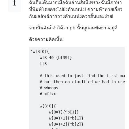
ฉันตื่นเต้นมากเมื่อฉันอ่านสิ่งนี้เพราะฉันมีภาษา
ที่พิมพ์โดยตรงไปยังตำแหน่ง! ความท้าทายเกี่ยว
กับผลลัพธ์การวางตำแหน่งควรสั้นและง่าย!
จากนั้นฉันก็จำได้ว่า pb นั้นถูกลมพัดยาวอยู่ดี
ด้วยความคิดเห็น:
^w[B!0]{

    w[B=40]{b[39]}                       # 
    t[B]

    # this used to just find the first matc
    # but then op clarified we had to use d
    # whoops

    # <fix>

    w[B!0]{

        w[B=T]{^b[1]}                      
        w[B=T+1]{^b[1]}                    
        w[B=T+2]{^b[2]}                    