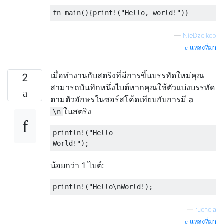
—
NieDzejkob
แหล่งที่มา
เมื่อทำงานกับสตริงที่มีการขึ้นบรรทัดใหม่คุณ
2
สามารถบันทึกหนึ่งไบต์หากคุณใช้ตัวแบ่งบรรทัด
ตามตัวอักษรในซอร์สโค้ดเทียบกับการมี a
ในสตริง
\n
println
!(
"
Hello
World
!
");
น้อยกว่า 1 ไบต์:
println
!(
"Hello\nWorld!);
—
ruohola
แหล่งที่มา