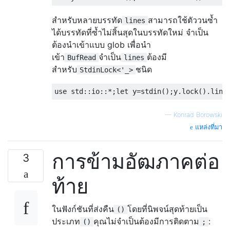
สำหรับหลายบรรทัด
สามารถใช้ตัววนซ้ำ
lines
ได้บรรทัดที่ซ้ำไม่สิ้นสุดในบรรทัดใหม่ จำเป็น
ต้องนำเข้าแบบ glob เพื่อนำ
เข้า
จำเป็น
ต้องมี
BufRead
lines
สำหรับ
ชนิด
StdinLock<'_>
—
Konrad Borowski
แหล่งที่มา
การข้ามอัฒภาคต่อ
3
ท้าย
ในฟังก์ชันที่ส่งคืน
โดยที่นิพจน์สุดท้ายเป็น
()
ประเภท
คุณไม่จำเป็นต้องมีการติดตาม
:
()
;