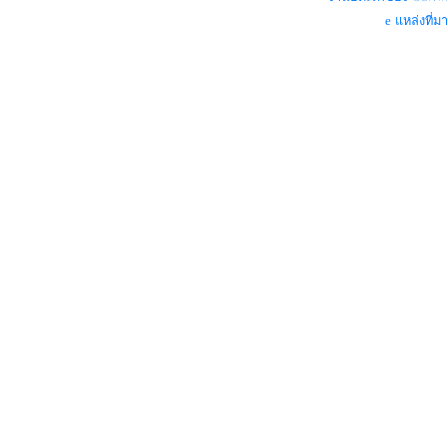
1

แหล่งที่มา
[1,2]

1+2

3

[2,1]

2-1

1

[15,4,4]

15-4*4

-1

[9,8,1]

9-8-1

0

[4,2,2,4]

4-2*2+4

4
