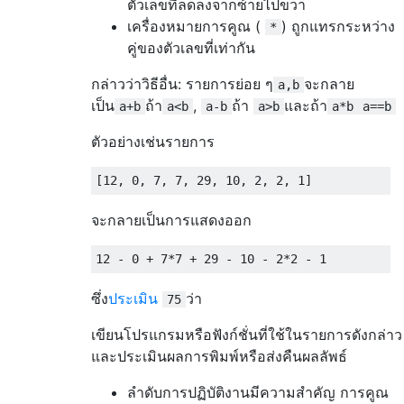
ตัวเลขที่ลดลงจากซ้ายไปขวา
เครื่องหมายการคูณ (
) ถูกแทรกระหว่าง
*
คู่ของตัวเลขที่เท่ากัน
กล่าวว่าวิธีอื่น: รายการย่อย ๆ
จะกลาย
a,b
เป็น
ถ้า
,
ถ้า
และถ้า
a+b
a<b
a-b
a>b
a*b
a==b
ตัวอย่างเช่นรายการ
จะกลายเป็นการแสดงออก
ซึ่ง
ประเมิน
ว่า
75
เขียนโปรแกรมหรือฟังก์ชั่นที่ใช้ในรายการดังกล่าว
และประเมินผลการพิมพ์หรือส่งคืนผลลัพธ์
ลำดับการปฏิบัติงานมีความสำคัญ การคูณ