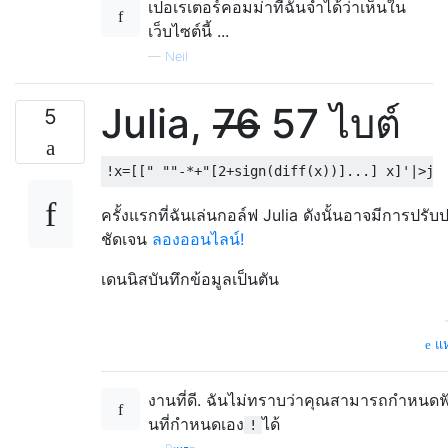
เปอเรเตอร์คอมม่าที่ฉันจำได้ว่าเห็นใน
เว็บไซต์นี้ ...
—
Neil
Julia,
76
57 ไบต์
5
ครั้งแรกที่ฉันเล่นกอล์ฟ Julia ดังนั้นอาจมีการปรับปร
ชัดเจน
ลองออนไลน์!
เดนนิสบันทึกข้อมูลเป็นตัน
แห
งานที่ดี. ฉันไม่ทราบว่าคุณสามารถกำหนดฟัง
นที่กำหนดเอง
ได้
!