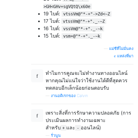
>GH<GHv+sgVQtQ\x60e
19 ไบต์:
vtssVm@"*-+"->Zd<~Z
17 ไบต์:
vtssVm@"*-+"._-~Z
16 ไบต์:
vssVm@"*-+"._-~k
15 ไบต์:
vsm+@"*-+"._-~k
—
แม่ชีที่ไม่มั่นคง
แหล่งที่มา
ทำไมการคูณจะไม่ทำงานทางออนไลน์
หากคุณไม่แน่ใจว่าใช้งานได้ดีที่สุดควร
ทดสอบอีกเล็กน้อยก่อนตอบรับ
—
งานอดิเรกของ Calvin
เพราะสิ่งที่การรักษาความปลอดภัย (การ
ประเมินผลการทำงานเฉพาะ
สำหรับ
และ
ออนไลน์)
+
-
—
รั่วนูน