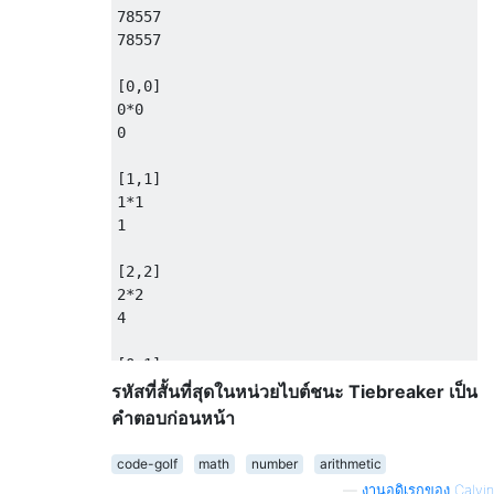
78557

78557

[0,0]

0*0

0

[1,1]

1*1

1

[2,2]

2*2

4

[0,1]

0+1

รหัสที่สั้นที่สุดในหน่วยไบต์ชนะ Tiebreaker เป็น
1

คำตอบก่อนหน้า
[1,0]

code-golf
math
number
arithmetic
1-0

—
งานอดิเรกของ Calvin