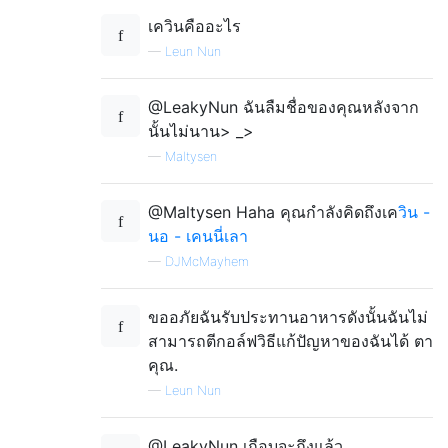
เควินคืออะไร
—
Leun Nun
@LeakyNun ฉันลืมชื่อของคุณหลังจาก
นั้นไม่นาน> _>
—
Maltysen
@Maltysen Haha คุณกำลังคิดถึงเค
วิน -
นอ - เคนนี่เลา
—
DJMcMayhem
ขออภัยฉันรับประทานอาหารดังนั้นฉันไม่
สามารถตีกอล์ฟวิธีแก้ปัญหาของฉันได้ ตา
คุณ.
—
Leun Nun
@LeakyNun เกือบจะถึงแล้ว