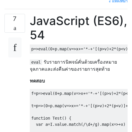
แหล่งที่มา
JavaScript (ES6),
7
54
p
=>
eval
(
0
+
p
.
map
(
v
=>
x
+=
'*-+'
[(
p
>
v
)+
2
*(
p
<
v
)]
รับรายการนิพจน์คั่นด้วยเครื่องหมาย
eval
จุลภาคและส่งคืนค่าของรายการสุดท้าย
ทดสอบ
f
=
p
=>
eval
(
0
+
p
.
map
(
v
=>
x
+=
'*-+'
[(
p
>
v
)+
2
*(
p
<
v
t
=
p
=>(
0
+
p
.
map
(
v
=>
x
+=
'*-+'
[(
p
>
v
)+
2
*(
p
<
v
)]+(
function
Test
()
{
var
 a
=
I
.
value
.
match
(
/\d+/
g
).
map
(
x
=>+
x
)
/