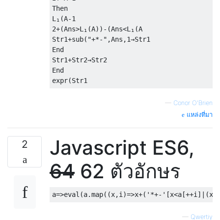
Then

L₁(A-1

2+(Ans>L₁(A))-(Ans<L₁(A

Str1+sub("+*-",Ans,1→Str1

End

Str1+Str2→Str2

End

—
Conor O'Brien
แหล่งที่มา
Javascript ES6,
2
64
62 ตัวอักษร
—
Qwertiy