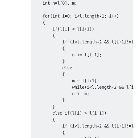
int
 n
=
l
[
0
],
 m
;
for
(
int
 i
=
0
;
 i
<
l
.
length
-
1
;
 i
++)
{
if
(
l
[
i
]
<
 l
[
i
+
1
])
{
if
(
i
<
l
.
length
-
2
&&
 l
[
i
+
1
]!=
l
[
{
                n 
+=
 l
[
i
+
1
];
}
else
{
                m 
=
 l
[
i
+
1
];
while
(
i
<
l
.
length
-
2
&&
 l
[
i
+
                n 
+=
 m
;
}
}
else
if
(
l
[
i
]
>
 l
[
i
+
1
])
{
if
(
i
<
l
.
length
-
2
&&
 l
[
i
+
1
]!=
l
[
{