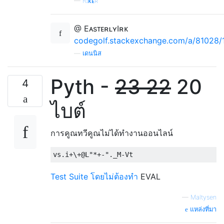
—
Rɪᴋᴇʀ
@ EᴀsᴛᴇʀʟʏIʀᴋ
codegolf.stackexchange.com/a/81028/
—
เดนนิส
Pyth -
23
22
20
4
ไบต์
การคูณทวีคูณไม่ได้ทำงานออนไลน์
Test Suite โดยไม่ต้องทำ
EVAL
—
Maltysen
แหล่งที่มา