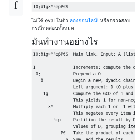
ไม่ใช้ eval ในตัว
ลองออนไลน์!
หรือตรวจสอบ
กรณีทดสอบทั้งหมด
มันทำงานอย่างไร
I0;ð1g×⁹⁸œṗP€S  Main link. Input: A (list)

I               Increments; compute the del
 0;             Prepend a 0.

   ð            Begin a new, dyadic chain.

                Left argument: D (0 plus de
    1g          Compute the GCD of 1 and ea
                This yields 1 for non-negat
      ×⁹        Multiply each 1 or -1 with 
                This negates every item in 
        ⁸œṗ     Partition the result by D. 
                values of D, grouping items
           P€   Take the product of each gr