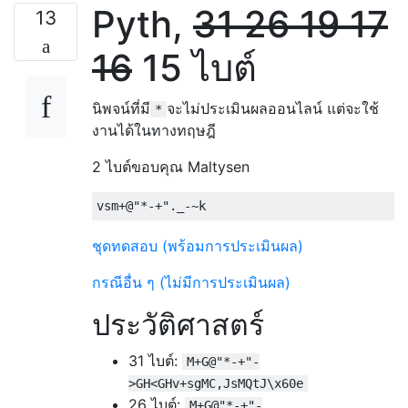
Pyth,
31
26
19
17
13
16
15 ไบต์
นิพจน์ที่มี
จะไม่ประเมินผลออนไลน์ แต่จะใช้
*
งานได้ในทางทฤษฎี
2 ไบต์ขอบคุณ Maltysen
ชุดทดสอบ (พร้อมการประเมินผล)
กรณีอื่น ๆ (ไม่มีการประเมินผล)
ประวัติศาสตร์
31 ไบต์:
M+G@"*-+"-
>GH<GHv+sgMC,JsMQtJ\x60e
26 ไบต์:
M+G@"*-+"-