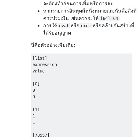
จะต้องทำก่อนการเพิ่มหรือการลบ
หากรายการอินพุตมีหนึ่งหมายเลขนั่นคือสิ่งที่
ควรประเมิน เช่นควรจะให้
[64]
64
การใช้
หรือ
หรือคล้ายกันสร้างที่
eval
exec
ได้รับอนุญาต
นี่คือตัวอย่างเพิ่มเติม:
[list]

expression

value

[0]

0

0

[1]

1

1

[78557] 
