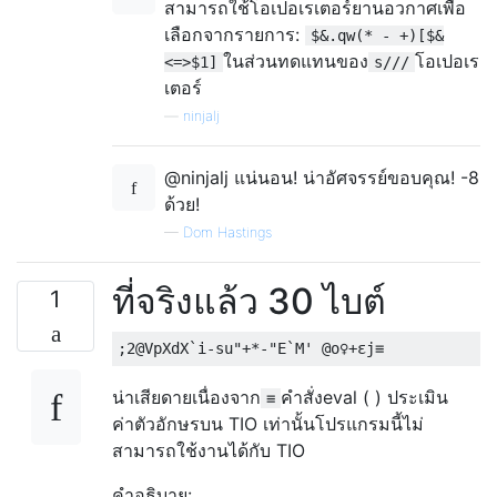
สามารถใช้โอเปอเรเตอร์ยานอวกาศเพื่อ
เลือกจากรายการ:
$&.qw(* - +)[$&
ในส่วนทดแทนของ
โอเปอเร
<=>$1]
s///
เตอร์
—
ninjalj
@ninjalj แน่นอน! น่าอัศจรรย์ขอบคุณ! -8
ด้วย!
—
Dom Hastings
ที่จริงแล้ว 30 ไบต์
1
น่าเสียดายเนื่องจาก
คำสั่งeval ( ) ประเมิน
≡
ค่าตัวอักษรบน TIO เท่านั้นโปรแกรมนี้ไม่
สามารถใช้งานได้กับ TIO
คำอธิบาย: