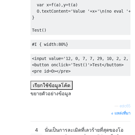
var
 x
=
f
(
a
),
y
=
t
(
a
)
  O
.
textContent
=
'Value '
+
x
+
'\n(no eval '
+
y
}
Test
()
#
I 
{
width
:
80%
}
<input
value
=
'12, 0, 7, 7, 29, 10, 2, 2, 1
<button
onclick
=
'
Test
()
'
>
Test
</button>
<pre
id
=
O
></pre>
เรียกใช้ข้อมูลโค้ด
ขยายตัวอย่างข้อมูล
—
edc65
แหล่งที่มา
4
นั่นเป็นการละเมิดที่เลวร้ายที่สุดของโอ