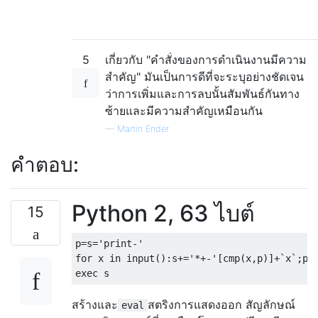
[10,9,9,12]

10-9*9+12

-59

5
เกี่ยวกับ "คำสั่งของการดำเนินงานมีความ
[1,1,2,2,3,3]

สำคัญ" มันเป็นการดีที่จะระบุอย่างชัดเจน
1*1+2*2+3*3

ว่าการเพิ่มและการลบนั้นสัมพันธ์กันทาง
14

ซ้ายและมีความสำคัญเหมือนกัน
—
Martin Ender
[5,5,4,4,3,3]

5*5-4*4-3*3

คำตอบ:
0

[3,1,4,1,5,9,2,6,5,3,5,9]

Python 2, 63 ไบต์
15
3-1+4-1+5+9-2+6-5-3+5+9

29

p
=
s
=
'print-'
[7637,388,389,388,387,12,0,0,34,35,35,27,27
for
 x 
in
 input
():
s
+=
'*+-'
[
cmp
(
x
,
p
)]+`
x
`;
p
=
7637-388+389-388-387-12-0*0+34+35*35-27*27-
exec
 s
สร้างและ
สตริงการแสดงออก สัญลักษณ์
eval