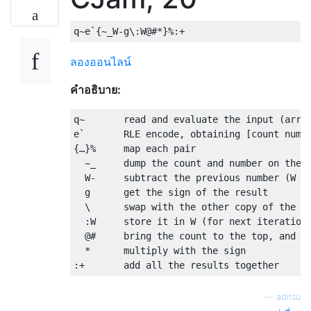
ลองออนไลน์
คำอธิบาย:
q~       read and evaluate the input (array
e`       RLE encode, obtaining [count numbe
{…}%     map each pair

  ~_     dump the count and number on the s
  W-     subtract the previous number (W is
  g      get the sign of the result

  \      swap with the other copy of the nu
  :W     store it in W (for next iteration)
  @#     bring the count to the top, and ra
  *      multiply with the sign

—
aditsu