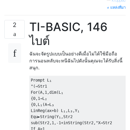
—
Kroppeb
แหล่งที่มา
TI-BASIC, 146
2
ไบต์
ฉันจะจัดรูปแบบเป็นอย่างดีเมื่อไม่ได้ใช้มือถือ
การนอนหลับจะหนีฉันไปดังนั้นคุณจะได้รับสิ่งนี้
สนุก.
Prompt L₁

"(→Str1

For(A,1,dim(L₁

{0,1→L₂

{0,L₁(A→L₃

LinReg(ax+b) L₁,L₃,Y₁

Equ►String(Y₁,Str2

sub(Str2,1,-1+inString(Str2,"X→Str2

If A>1
