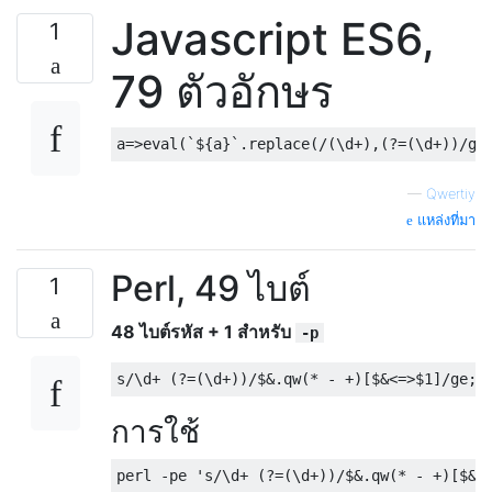
Javascript ES6,
1
79 ตัวอักษร
—
Qwertiy
แหล่งที่มา
Perl, 49 ไบต์
1
48 ไบต์รหัส + 1 สำหรับ
-p
s
/
\d
+
(?=(
\d
+))/
$
&.
qw
(*
-
+)[
$
&<=>
$1
]/
ge
;
$
การใช้
perl 
-
pe 
's/\d+ (?=(\d+))/$&.qw(* - +)[$&<