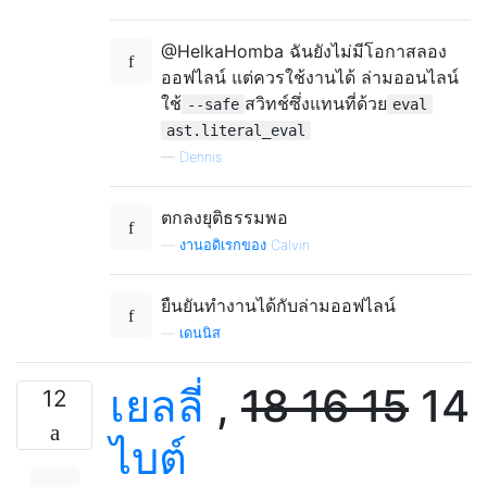
@HelkaHomba ฉันยังไม่มีโอกาสลอง
ออฟไลน์ แต่ควรใช้งานได้ ล่ามออนไลน์
ใช้
สวิทช์ซึ่งแทนที่ด้วย
--safe
eval
ast.literal_eval
—
Dennis
ตกลงยุติธรรมพอ
—
งานอดิเรกของ Calvin
ยืนยันทำงานได้กับล่ามออฟไลน์
—
เดนนิส
เยลลี่
,
18
16
15
14
12
ไบต์