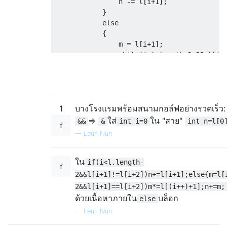
                n 
-=
 l
[
i
+
1
];
}
else
{
                m 
=
 l
[
i
+
1
];
while
(
i
<
l
.
length
-
2
&&
 l
[
i
+
                n 
-=
 m
;
}
}
else
1
บางโรงแรมพร้อมสนามกอล์ฟอย่างรวดเร็ว
{
            m 
=
 l
[
i
];
=>
ใส่
ใน "สาย"
&&
&
int i=0
int n=l[0
while
(
i
<
l
.
length
-
1
&&
 l
[
i
]==
l
[
—
Leun Nun
            n 
+=
 m
;
}
ใน
}
if(i<l.length-
2&&l[i+1]!=l[i+2])n+=l[i+1];else{m=l[
return
 n
;
2&&l[i+1]==l[i+2])m*=l[(i++)+1];n+=m;
}
ด้วยเนื้อหาภายใน
บล็อก
else
—
Leun Nun