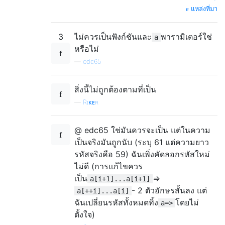
แหล่งที่มา
3
ไม่ควรเป็นฟังก์ชันและ
พารามิเตอร์ใช่
a
หรือไม่
—
edc65
สิ่งนี้ไม่ถูกต้องตามที่เป็น
—
Rɪᴋᴇʀ
@ edc65 ใช่มันควรจะเป็น แต่ในความ
เป็นจริงมันถูกนับ (ระบุ 61 แต่ความยาว
รหัสจริงคือ 59) ฉันเพิ่งคัดลอกรหัสใหม่
ไม่ดี (การแก้ไขควร
เป็น
=>
a[i+1]...a[i+1]
- 2 ตัวอักษรสั้นลง แต่
a[++i]...a[i]
ฉันเปลี่ยนรหัสทั้งหมดทิ้ง
โดยไม่
a=>
ตั้งใจ)