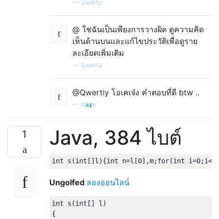
—
Qwertiy
@ ใช่ฉันเป็นเพียงการวางผิด ดูความคิด
เห็นด้านบนและแก้ไขประวัติเพื่อดูราย
ละเอียดเพิ่มเติม
—
Qwertiy
@Qwertiy โอเคเจ๋ง คำตอบที่ดี btw ..
—
Rɪᴋᴇʀ
Java, 384 ไบต์
1
int
 s
(
int
[]
l
){
int
 n
=
l
[
0
],
m
;
for
(
int
 i
=
0
;
i
<
l
Ungolfed
ลองออนไลน์
int
 s
(
int
[]
 l
)
{