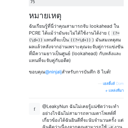
75
หมายเหตุ
ฉันเรียนรู้ที่นี่ว่าคุณสามารถจับ lookahead ใน
PCRE ได้แม้ว่ามันจะไม่ได้ใช้งานได้ง่าย (
(?=
แทนที่จะเป็น
) มันสมเหตุสม
(\d+))
((?=\d+))
ผลแล้วหลังจากอ่านเพราะคุณจะจับคู่การแข่งขัน
ที่มีความยาวเป็นศูนย์ (lookahead) กับหลังและ
แทนที่จะจับคู่กับอดีต)
ขอบคุณ
@ninjalj
สำหรับการบันทึก 8 ไบต์!
—
เฮสติ้งส์ Dom
แหล่งที่มา
@LeakyNun ฉันไม่เคยรู้แน่ชัดว่าจะทำ
อย่างไรฉันไม่สามารถหาเมตาโพสต์ที่
เกี่ยวข้องได้ฉันยินดีที่จะนับจำนวนครั้ง แต่
ฉันคิดว่าเนื่องจากคุณสามารถใช้
งาน
-e