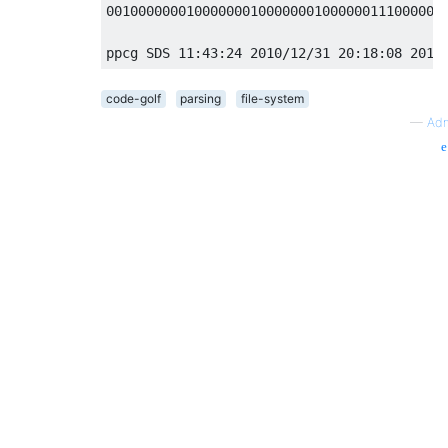
001000000010000000100000001000000111000001
code-golf
parsing
file-system
—
Adm