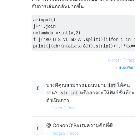
กับการเล่นกอล์ฟมากขึ้น
a=input()

j=''.join

n=lambda v:int(v,2)

f=j('RO H S VL SD A'.split()[i]for i in ran
—
Morgan Thrapp
แหล่งที่มา
บางทีคุณสามารถมอบหมาย
ให้คน
int
งาน?
หรืออาจจะให้ฟังก์ชั่นที่จะ
str int
ดำเนินการ
—
Conor O'Brien
@ CᴏɴᴏʀO'Bʀɪᴇɴความคิดที่ดี!
—
Morgan Thrapp