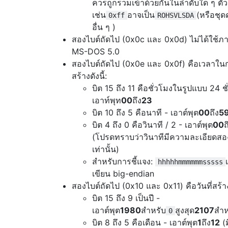
ควรถูกรวมเข้าด้วยกันในลำดับใด ๆ ตัว
เช่น
อาจเป็น
(หรือชุด
0xff
ROHSVLSDA
อื่น ๆ )
สองไบต์ถัดไป (0x0c และ 0x0d) ไม่ได้ใช้ภา
MS-DOS 5.0
สองไบต์ถัดไป (0x0e และ 0x0f) คือเวลาใน
สร้างดังนี้:
บิต 15 ถึง 11 คือชั่วโมงในรูปแบบ 24 ชั
เอาท์พุท
00
ถึง
23
บิต 10 ถึง 5 คือนาที - เอาต์พุต
00
ถึง
5
บิต 4 ถึง 0 คือวินาที / 2 - เอาต์พุต
00
ถ
(โปรดทราบว่าวินาทีมีความละเอียดสอง
เท่านั้น)
สำหรับการชี้แจง:
hhhhhmmmmmmsssss
เขียน big-endian
สองไบต์ถัดไป (0x10 และ 0x11) คือวันที่สร้างด
บิต 15 ถึง 9 เป็นปี -
เอาต์พุต
1980
สำหรับ
สูงสุด
2107
สำห
0
บิต 8 ถึง 5 คือเดือน - เอาต์พุต
1
ถึง
12
(ม