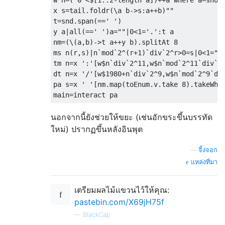
w n=('0'<$[1..2-length a])++a where a=show 
x s=tail.foldr(\a b->s:a++b)""

t=snd.span(==' ')

y a|all(==' ')a=""|0<1='.':t a

nm=(\(a,b)->t a++y b).splitAt 8

ms n(r,s)|n`mod`2^(r+1)`div`2^r>0=s|0<1=""

tm n=x ':'[w$n`div`2^11,w$n`mod`2^11`div`32
dt n=x '/'[w$1980+n`div`2^9,w$n`mod`2^9`div
pa s=x ' '[nm.map(toEnum.v.take 8).takeWhi
นอกจากนี้ยังช่วยให้ขยะ (เช่นอักขระขึ้นบรรทัด
ใหม่) ปรากฏขึ้นหลังอินพุต
—
จิ้งจอก
แหล่งที่มา
เตรียมผลไม้แขวนไว้ให้คุณ:
pastebin.com/X69jH75f
—
BlackCap