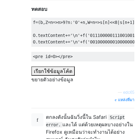
ทดสอบ
f
=(
b
,
Z
=
n
=>
n
>
9
?
n
:
'0'
+
n
,
W
=
n
=>
s
[
n
]<<
8
|
s
[
n
+
1
],
O
.
textContent
+=
'\n'
+
f
(
'0111000001110010011
O
.
textContent
+=
'\n'
+
f
(
'0010000000100000001
<pre
id
=
O
></pre>
เรียกใช้ข้อมูลโค้ด
ขยายตัวอย่างข้อมูล
—
edc65
แหล่งที่มา
ตกลงดังนั้นฉันวิ่งนี้ใน Safari
Script
และได้ แต่ด้วยเหตุผลบางอย่างใน
error.
Firefox ดูเหมือนว่าจะทำงานได้อย่าง