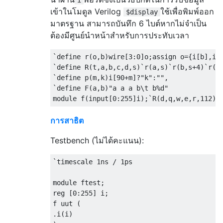
i
เข้าในโมดูล Verilog
ใช้เพื่อพิมพ์ออก
$display
มาตรฐาน สามารถบันทึก 6 ไบต์หากไม่จำเป็น
ต้องมีศูนย์นำหน้าสำหรับการประทับเวลา
`define r(o,b)wire[3:0]o;assign o={i[b],i[b
`define R(t,a,b,c,d,s)`r(a,s)`r(b,s+4)`r(c,
`define p(m,k)i[90+m]?"k":"",

`define F(a,b)"a a a b\t b%d"

การสาธิต
Testbench (ไม่ได้คะแนน):
`timescale 1ns / 1ps

module ftest;

reg [0:255] i;

f uut (

.i(i)
