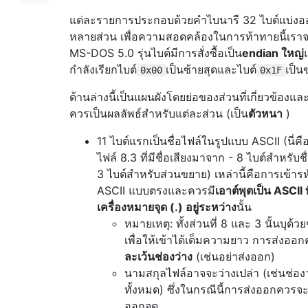
แต่ละรายการประกอบด้วยคำไบนารี 32 ไบต์แบ่งอ
หลายส่วน เพื่อความสอดคล้องในการท้าทายนี้เราจ
MS-DOS 5.0 รุ่นไบต์มีการสั่งซื้อเป็น
endian ใหญ่
กำลังเรียกไบต์
เป็นซ้ายสุดและไบต์
เป็น
0x00
0x1F
ด้านล่างนี้เป็นแผนผังโดยย่อของส่วนที่เกี่ยวข้องและสิ
ควรเป็นผลลัพธ์สำหรับแต่ละส่วน (เป็น
ตัวหนา
)
11 ไบต์แรกเป็นชื่อไฟล์ในรูปแบบ ASCII (นี่คือท
ไฟล์ 8.3 ที่มีชื่อเสียงมาจาก - 8 ไบต์สำหรับชื
3 ไบต์สำหรับส่วนขยาย) เหล่านี้คือการเข้ารห
ASCII แบบตรงและควรมี
เอาต์พุตเป็น ASCII ที
เครื่องหมายจุด (.) อยู่ระหว่าง
นั้น
หมายเหตุ: ทั้งส่วนที่ 8 และ 3 นั้นบุด้วย
เพื่อให้เข้าได้เต็มความยาว การส่งออ
ละเว้นช่องว่าง
(เช่นอย่าส่งออก)
นามสกุลไฟล์อาจจะว่างเปล่า (เช่นช่องว
ทั้งหมด) ซึ่งในกรณีนี้การส่งออกควรจะ
ออกจุด