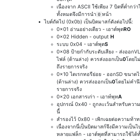
เนื่องจาก ASCII ใช้เพียง 7 บิตที่ต่ำกว่า
ทั้งหมดจึงมีการนำ
หน้า
0
ไบต์ถัดไป (0x0b) เป็นบิตมาสก์ดังต่อไปนี้:
0x01 อ่านอย่างเดียว - เอาต์พุต
RO
0x02 Hidden - output
H
ระบบ 0x04 - เอาต์พุต
S
0x08 ป้ายกำกับระดับเสียง - ส่งออกV
ไฟล์ (ด้านล่าง) ควรส่งออกเป็น
0
โดยไม
ถึงรายการจริง
0x10 ไดเรกทอรีย่อย - ออกSD
ขนาดไ
(ด้านล่าง) ควรส่งออกเป็น
0
โดยไม่คำนึ
รายการจริง
0x20 เอกสารเก่า - เอาท์พุท
A
อุปกรณ์ 0x40 - ถูกละเว้นสำหรับควา
นี้
สำรองไว้ 0x80 - เพิกเฉยต่อความท้าทา
เนื่องจากนี่เป็นบิตมาสก์จึงมีความเป็นไปไ
หลายแฟล็ก - เอาต์พุตที่สามารถใช้ได้ท