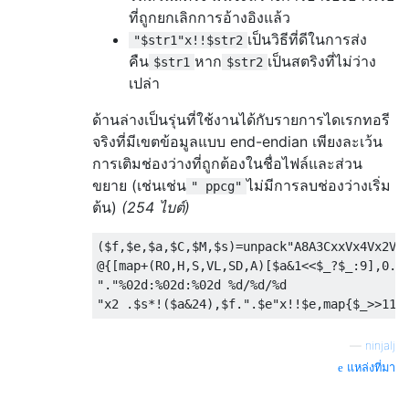
ที่ถูกยกเลิกการอ้างอิงแล้ว
เป็นวิธีที่ดีในการส่ง
"$str1"x!!$str2
คืน
หาก
เป็นสตริงที่ไม่ว่าง
$str1
$str2
เปล่า
ด้านล่างเป็นรุ่นที่ใช้งานได้กับรายการไดเรกทอรี
จริงที่มีเขตข้อมูลแบบ end-endian เพียงละเว้น
การเติมช่องว่างที่ถูกต้องในชื่อไฟล์และส่วน
ขยาย (เช่นเช่น
ไม่มีการลบช่องว่างเริ่ม
" ppcg"
ต้น)
(254 ไบต์)
($f,$e,$a,$C,$M,$s)=unpack"A8A3CxxVx4Vx2V",
@{[map+(RO,H,S,VL,SD,A)[$a&1<<$_?$_:9],0..5
"."%02d:%02d:%02d %d/%d/%d

—
ninjalj
แหล่งที่มา