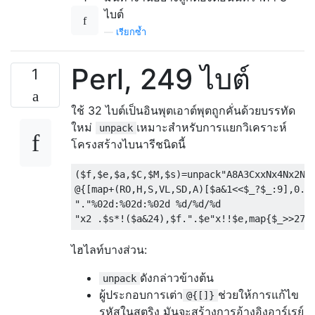
ไบต์
—
เรียกซ้ำ
Perl, 249 ไบต์
1
ใช้ 32 ไบต์เป็นอินพุตเอาต์พุตถูกคั่นด้วยบรรทัด
ใหม่
เหมาะสำหรับการแยกวิเคราะห์
unpack
โครงสร้างไบนารีชนิดนี้
($f,$e,$a,$C,$M,$s)=unpack"A8A3CxxNx4Nx2N",
@{[map+(RO,H,S,VL,SD,A)[$a&1<<$_?$_:9],0..5
"."%02d:%02d:%02d %d/%d/%d

ไฮไลท์บางส่วน:
ดังกล่าวข้างต้น
unpack
ผู้ประกอบการเต่า
ช่วยให้การแก้ไข
@{[]}
รหัสในสตริง มันจะสร้างการอ้างอิงอาร์เรย์