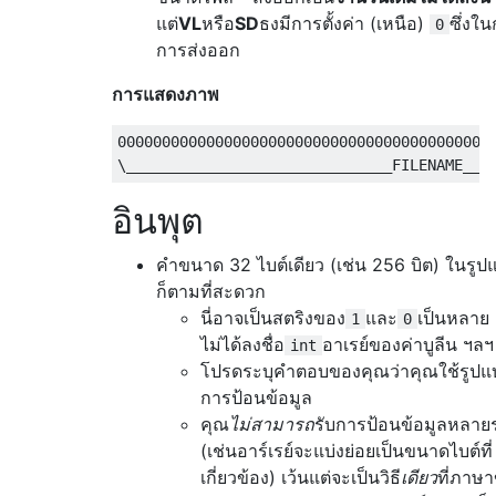
แต่
VL
หรือ
SD
ธงมีการตั้งค่า (เหนือ)
ซึ่งใ
0
การส่งออก
การแสดงภาพ
000000000000000000000000000000000000000000
อินพุต
คำขนาด 32 ไบต์เดียว (เช่น 256 บิต) ในรู
ก็ตามที่สะดวก
นี่อาจเป็นสตริงของ
และ
เป็นหลาย ๆ
1
0
ไม่ได้ลงชื่อ
อาเรย์ของค่าบูลีน ฯลฯ
int
โปรดระบุคำตอบของคุณว่าคุณใช้รูป
การป้อนข้อมูล
คุณ
ไม่สามารถ
รับการป้อนข้อมูลหลา
(เช่นอาร์เรย์จะแบ่งย่อยเป็นขนาดไบต์ที่
เกี่ยวข้อง) เว้นแต่จะเป็นวิธี
เดียว
ที่ภาษ