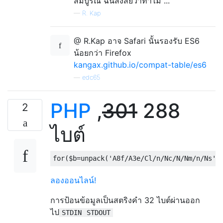
สมบูรณ์ ฉันสงสัยว่าทำไม ...
—
R. Kap
@ R.Kap อาจ Safari นั้นรองรับ ES6
น้อยกว่า Firefox
kangax.github.io/compat-table/es6
—
edc65
PHP
,
301
288
2
ไบต์
for
(
$b
=
unpack
(
'A8f/A3e/Cl/n/Nc/N/Nm/n/Ns'
,
ลองออนไลน์!
การป้อนข้อมูลเป็นสตริงคำ 32 ไบต์ผ่านออก
ไป
STDIN
STDOUT