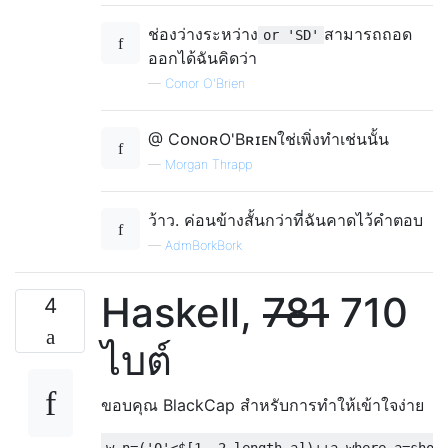
ช่องว่างระหว่าง
สามารถถอด
or 'SD'
ออกได้ฉันคิดว่า
—
Conor O'Brien
@ CᴏɴᴏʀO'Bʀɪᴇɴใช่เพิ่งทำเช่นนั้น
—
Morgan Thrapp
ว้าว. ค่อนข้างสั้นกว่าที่ฉันคาดไว้คำตอบ
—
AdmBorkBork
Haskell,
781
710
4
ไบต์
ขอบคุณ BlackCap สำหรับการทำให้เข้าใจง่าย