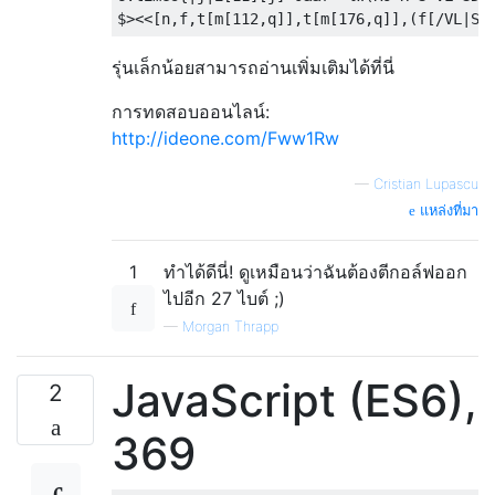
$
><<[
n
,
f
,
t
[
m
[
112
,
q
]],
t
[
m
[
176
,
q
]],(
f
[
/VL|SD
รุ่นเล็กน้อยสามารถอ่านเพิ่มเติมได้ที่นี่
การทดสอบออนไลน์:
http://ideone.com/Fww1Rw
—
Cristian Lupascu
แหล่งที่มา
1
ทำได้ดีนี่! ดูเหมือนว่าฉันต้องตีกอล์ฟออก
ไปอีก 27 ไบต์ ;)
—
Morgan Thrapp
JavaScript (ES6),
2
369