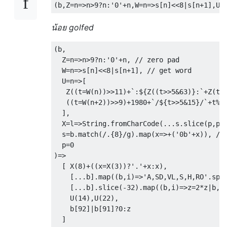
(
b
,
Z
=
n
=>
n
>
9
?
n
:
'0'
+
n
,
W
=
n
=>
s
[
n
]<<
8
|
s
[
n
+
1
],
U
=
น้อย golfed
(
b
,
  Z
=
n
=>
n
>
9
?
n
:
'0'
+
n
,
// zero pad
  W
=
n
=>
s
[
n
]<<
8
|
s
[
n
+
1
],
// get word
  U
=
n
=>[
   Z
((
t
=
W
(
n
))>>
11
)+`:
$
{
Z
((
t
>>
5
&
63
)}:`+
Z
(
t
%
((
t
=
W
(
n
+
2
))>>
9
)+
1980
+`/
$
{
t
>>
5
&
15
}/`+
t
%
3
],
  X
=
l
=>
String
.
fromCharCode
(...
s
.
slice
(
p
,
p
+
  s
=
b
.
match
(
/.{8}/
g
).
map
(
x
=>+(
'0b'
+
x
)),
//
  p
=
0
)=>
[
 X
(
8
)+((
x
=
X
(
3
))?
'.'
+
x
:
x
),
[...
b
].
map
((
b
,
i
)=>
'A,SD,VL,S,H,RO'
.
spl
[...
b
].
slice
(-
32
).
map
((
b
,
i
)=>
z
=
2
*
z
|
b
,
z
    U
(
14
),
U
(
22
),
    b
[
92
]|
b
[
91
]?
0
:
z

]