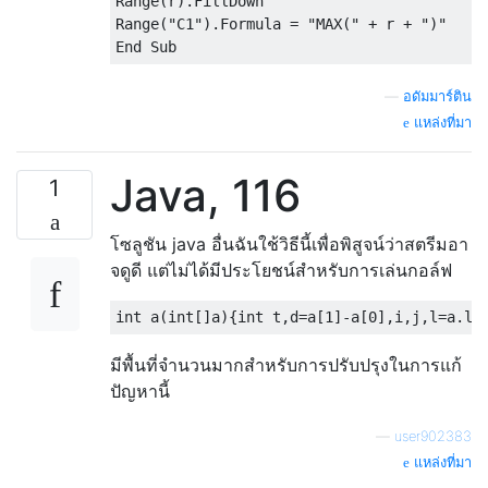
Range(r).FillDown

Range("C1").Formula = "MAX(" + r + ")"

—
อดัมมาร์ติน
แหล่งที่มา
Java, 116
1
โซลูชัน java อื่นฉันใช้วิธีนี้เพื่อพิสูจน์ว่าสตรีมอา
จดูดี แต่ไม่ได้มีประโยชน์สำหรับการเล่นกอล์ฟ
มีพื้นที่จำนวนมากสำหรับการปรับปรุงในการแก้
ปัญหานี้
—
user902383
แหล่งที่มา