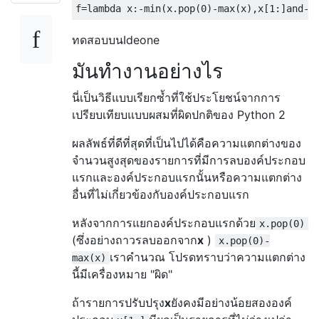
f
=
lambda
 x
:-
min
(
x
.
pop
(
0
)-
max
(
x
),
x
[
1
:]
and
-
f
ทดสอบบนIdeone
มันทำงานอย่างไร
นี่เป็นวิธีแบบเรียกซ้ำที่ใช้ประโยชน์จากการ
เปรียบเทียบแบบผสมที่ผิดปกติของ Python 2
ผลลัพธ์ที่ดีที่สุดที่เป็นไปได้คือความแตกต่างของ
จำนวนสูงสุดของรายการที่มีการลบองค์ประกอบ
แรกและองค์ประกอบแรกนั้นหรือความแตกต่าง
อื่นที่ไม่เกี่ยวข้องกับองค์ประกอบแรก
หลังจากการแยกองค์ประกอบแรกด้วย
x.pop(0)
(ซึ่งอย่างถาวรลบออกจาก
x
)
x.pop(0)-
เราคำนวณ โปรดทราบว่าความแตกต่าง
max(x)
นี้มีเครื่องหมาย "ผิด"
ถ้ารายการปรับปรุง
x
ยังคงมีอย่างน้อยสององค์