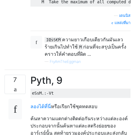
—
เดนนิส
แหล่งที่มา
ความยาวเกือบเดียวกันมันเลว
IŒṡS€Ṁ
ร้ายเกินไปทำใช้
ก่อนที่จะสรุปเป็นครั้ง
Ṁ
คราวให้คำตอบที่ผิด ...
—
FryAmTheEggman
Pyth, 9
7
ลองได้ที่นี่
หรือเรียกใช้ชุดทดสอบ
ค้นหาความแตกต่างติดต่อกันระหว่างแต่ละองค์
ประกอบจากนั้นค้นหาแต่ละสตริงย่อยของ
อาร์เรย์นั้น สุดท้ายรวมองค์ประกอบและส่งกลับ