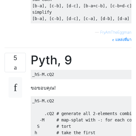
[b-a], [c-b], [d-c], [b-a+c-b], [c-b+d-c], 
simplify

—
FryAmTheEggman
แหล่งที่มา
Pyth, 9
5
ขอขอบคุณ!
_hS-M.cQ2

     .cQ2 # generate all 2-elements combina
   -M     # map-splat with -: for each comb
  S       # tort

 h        # take the first
