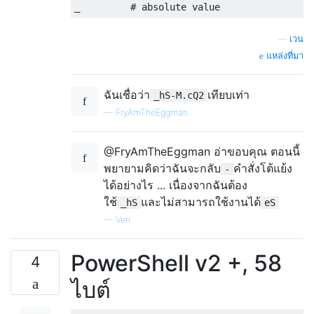
—
เวน
แหล่งที่มา
ฉันเชื่อว่า
เทียบเท่า
_hS-M.cQ2
—
FryAmTheEggman
@FryAmTheEggman อ่าขอบคุณ ตอนนี้
พยายามคิดว่าฉันจะกลับ
คำสั่งโต้แย้ง
-
ได้อย่างไร ... เนื่องจากฉันต้อง
ใช้
และไม่สามารถใช้งานได้
_hS
eS
—
Ven
PowerShell v2 +, 58
4
ไบต์