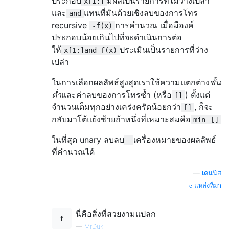
ประกอบ
มีผลเป็นรายการที่ไม่ว่างเปล่า
x[1:]
และ
แทนที่มันด้วยเชิงลบของการโทร
and
recursive
การคำนวณ เมื่อมีองค์
-f(x)
ประกอบน้อยเกินไปที่จะดำเนินการต่อ
ให้
ประเมินเป็นรายการที่ว่าง
x[1:]and-f(x)
เปล่า
ในการเลือกผลลัพธ์สูงสุดเราใช้ความแตกต่าง
ขั้น
ต่ำ
และค่าลบของการโทรซ้ำ (หรือ
) ตั้งแต่
[]
จำนวนเต็มทุกอย่างเคร่งครัดน้อยกว่า
, ก็จะ
[]
กลับมาโต้แย้งซ้ายถ้าหนึ่งที่เหมาะสมคือ
min
[]
ในที่สุด unary ลบลบ
เครื่องหมายของผลลัพธ์
-
ที่คำนวณได้
—
เดนนิส
แหล่งที่มา
นี่คือสิ่งที่สวยงามแปลก
—
MrDuk