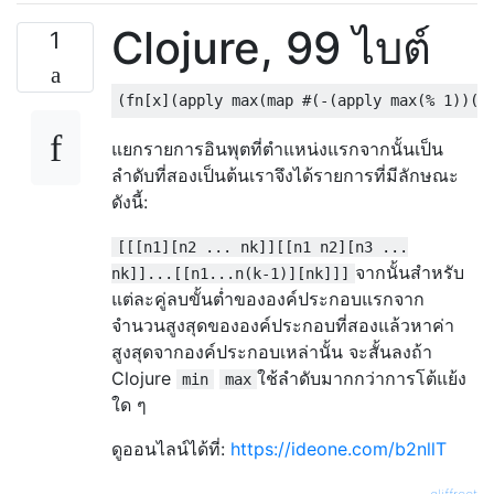
Clojure, 99 ไบต์
1
แยกรายการอินพุตที่ตำแหน่งแรกจากนั้นเป็น
ลำดับที่สองเป็นต้นเราจึงได้รายการที่มีลักษณะ
ดังนี้:
[[[n1][n2 ... nk]][[n1 n2][n3 ...
จากนั้นสำหรับ
nk]]...[[n1...n(k-1)][nk]]]
แต่ละคู่ลบขั้นต่ำขององค์ประกอบแรกจาก
จำนวนสูงสุดขององค์ประกอบที่สองแล้วหาค่า
สูงสุดจากองค์ประกอบเหล่านั้น จะสั้นลงถ้า
Clojure
ใช้ลำดับมากกว่าการโต้แย้ง
min
max
ใด ๆ
ดูออนไลน์ได้ที่:
https://ideone.com/b2nllT