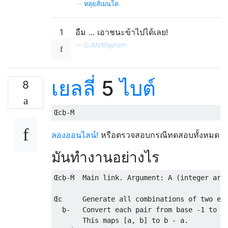
—
หลุยส์เมนโด
1
อืม ... เอาชนะข้าไปได้เลย!
—
DJMcMayhem
เยลลี่
5
ไบต์
8
ลองออนไลน์!
หรือตรวจสอบกรณีทดสอบทั้งหมด
มันทำงานอย่างไร
Œcḅ-Ṁ  Main link. Argument: A (integer arra
Œc     Generate all combinations of two ele
  ḅ-   Convert each pair from base -1 to in
       This maps [a, b] to b - a.
