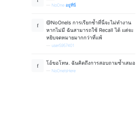
—
NoOne อยู่ที่นี่
@NoOneIs การเรียกซ้ำที่นี่จะไม่ทำงาน
หากไม่มี ฉันสามารถใช้ Recall ได้ แต่จะ
หยิบจดหมายมากกว่าที่แพ้
—
user5957401
โอ้ขอโทษ. ฉันคิดถึงการสอบถามซ้ำเสมอ
—
NoOneIsHere