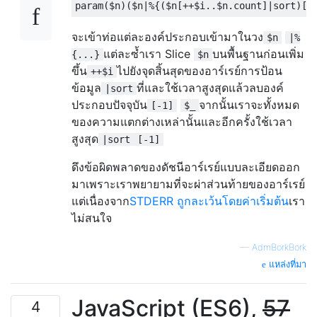
จะเข้าท่อแต่ละองค์ประกอบเข้ามาในวง
$n
|%
แต่ละซ้ำเรา Slice
บนพื้นฐานก่อนเพิ่ม
{...}
$n
ขึ้น
ไปยังจุดสิ้นสุดของอาร์เรย์การป้อน
++$i
ข้อมูล
ที่และใช้เวลาสูงสุดแล้วลบองค์
|sort
ประกอบปัจจุบัน
จากนั้นเราจะทั้งหมด
[-1]
$_
ของความแตกต่างเหล่านั้นและอีกครั้งใช้เวลา
สูงสุด
|sort
[-1]
ดึงข้อผิดพลาดของดัชนีอาร์เรย์แบบละเอียดออก
มาเพราะเราพยายามที่จะผ่าส่วนท้ายของอาร์เรย์
แต่เนื่องจาก
STDERR ถูกละเว้นโดยค่าเริ่มต้น
เรา
ไม่สนใจ
—
AdmBorkBork
แหล่งที่มา
JavaScript (ES6),
57
4