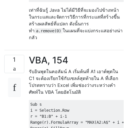
เท่าที่ฉันรู้ Java ไม่ได้มีวิธีที่จะมองไปข้างหน้า
ในกระแสและจัดการวิธีการที่กระแสที่สร้างขึ้น
สร้างผลลัพธ์ที่แปลก ดังนั้นการ
ทำ
ในแผนที่จะแบ่งกระแสอย่างน่า
a.remove(0)
กลัว
VBA, 154
1
รับอินพุตในคอลัมน์ A เริ่มต้นที่ A1 เอาต์พุตใน
C1 จะต้องเรียกใช้กับเซลล์สุดท้ายใน A ที่เลือก
โปรดทราบว่า Excel เพิ่มช่องว่างระหว่างคำ
ศัพท์ใน VBA โดยอัตโนมัติ
Sub s

i = Selection.Row

r = "B1:B" + i-1

Range(r).FormulaArray = "MAX(A2:A$" + i + "