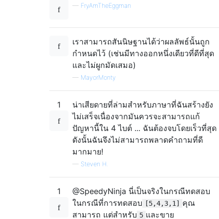
—
FryAmTheEggman
เราสามารถสันนิษฐานได้ว่าผลลัพธ์นั้นถูก
กำหนดไว้ (เช่นมีทางออกหนึ่งเดียวที่ดีที่สุด
และไม่ผูกมัดเสมอ)
—
MayorMonty
1
น่าเสียดายที่ล่ามสำหรับภาษาที่ฉันสร้างยัง
ไม่เสร็จเนื่องจากมันควรจะสามารถแก้
ปัญหานี้ใน 4 ไบต์ ... ฉันต้องจบโดยเร็วที่สุด
ดังนั้นฉันจึงไม่สามารถพลาดคำถามที่ดี
มากมาย!
—
Steven H.
1
@SpeedyNinja นี่เป็นจริงในกรณีทดสอบ
ในกรณีที่การทดสอบ
คุณ
[5,4,3,1]
สามารถ แต่สำหรับ
และขาย
5