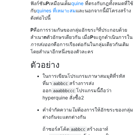
ฟังก์ชัน
P
เหมือนเต็ม
quine
ที่ตรงกับกฎทั้งหมดที่ใช้
กับ
quines ที่เหมาะสม
และนอกจากนี้มีโครงสร้าง
ดังต่อไปนี้
‡
P
คือการรวมกันของกลุ่มอักขระ
ที่ประกอบด้วย
สำเนา
n
ตัวอักษรเดียวกัน เมื่อ
P
จะถูกดำเนินการใน
การส่งออก
คือการเรียงต่อกันในกลุ่มเดียวกันเติม
โดยสำเนาอีกหนึ่งของตัวละคร
ตัวอย่าง
ในการเขียนโปรแกรมภาษาสมมุติที่รหัส
ที่มา
สร้างการส่ง
aabbcc
ออก
โปรแกรมนี้ถือว่า
aaabbbccc
hyperquine สั่งซื้อ2
คำจำกัดความ
ไม่
ต้องการให้อักขระของกลุ่ม
ต่างกันจะแตกต่างกัน
ถ้าซอร์สโค้ด
สร้างเอาท์
aabbcc