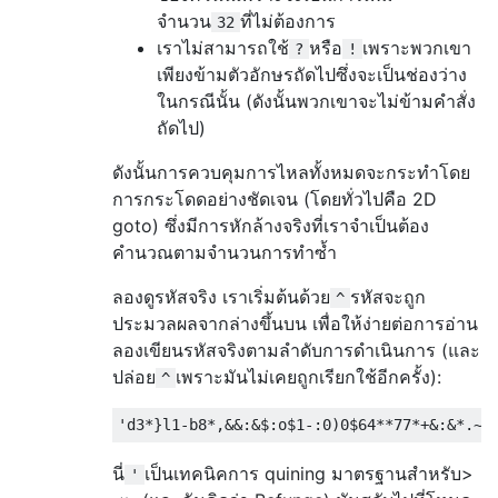
*

จำนวน
ที่ไม่ต้องการ
32
*

เราไม่สามารถใช้
หรือ
เพราะพวกเขา
?
!
4

เพียงข้ามตัวอักษรถัดไปซึ่งจะเป็นช่องว่าง
6

$

ในกรณีนั้น (ดังนั้นพวกเขาจะไม่ข้ามคำสั่ง
0

ถัดไป)
)

0

ดังนั้นการควบคุมการไหลทั้งหมดจะกระทำโดย
:

การกระโดดอย่างชัดเจน (โดยทั่วไปคือ 2D
-

goto) ซึ่งมีการหักล้างจริงที่เราจำเป็นต้อง
1

คำนวณตามจำนวนการทำซ้ำ
$

o

ลองดูรหัสจริง เราเริ่มต้นด้วย
รหัสจะถูก
^
:

ประมวลผลจากล่างขึ้นบน เพื่อให้ง่ายต่อการอ่าน
$

ลองเขียนรหัสจริงตามลำดับการดำเนินการ (และ
&

ปล่อย
เพราะมันไม่เคยถูกเรียกใช้อีกครั้ง):
:

^
&

&

,

นี่
*

เป็นเทคนิคการ quining มาตรฐานสำหรับ>
'
8
