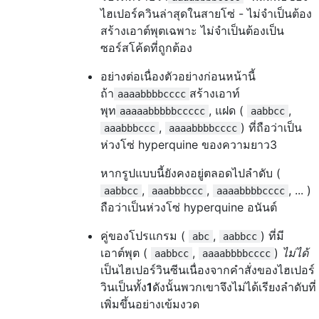
ไฮเปอร์ควินล่าสุดในสายโซ่ - ไม่จำเป็นต้อง
สร้างเอาต์พุตเฉพาะ ไม่จำเป็นต้องเป็น
ซอร์สโค้ดที่ถูกต้อง
อย่างต่อเนื่องตัวอย่างก่อนหน้านี้
ถ้า
สร้างเอาท์
aaaabbbbcccc
พุท
, แฝด (
,
aaaaabbbbbccccc
aabbcc
,
) ที่ถือว่าเป็น
aaabbbccc
aaaabbbbcccc
ห่วงโซ่ hyperquine ของความยาว3
หากรูปแบบนี้ยังคงอยู่ตลอดไปลำดับ (
,
,
, ... )
aabbcc
aaabbbccc
aaaabbbbcccc
ถือว่าเป็นห่วงโซ่ hyperquine อนันต์
คู่ของโปรแกรม (
,
) ที่มี
abc
aabbcc
เอาต์พุต (
,
)
ไม่ได้
aabbcc
aaaabbbbcccc
เป็นไฮเปอร์วินซีนเนื่องจากคำสั่งของไฮเปอร์
วินเป็นทั้ง
1
ดังนั้นพวกเขาจึงไม่ได้เรียงลำดับที่
เพิ่มขึ้นอย่างเข้มงวด