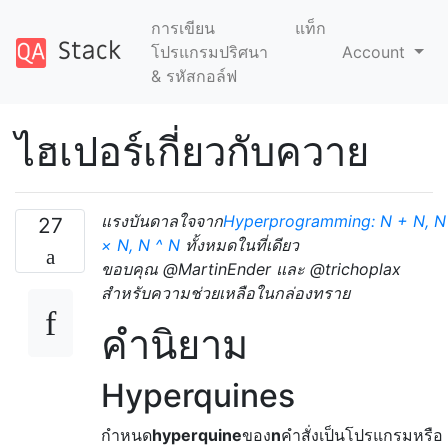
การเขียน
แท็ก
โปรแกรมปริศนา
Account
& รหัสกอล์ฟ
ไฮเปอร์เกี่ยวกับควาย
แรงบันดาลใจจาก
Hyperprogramming: N + N, N
27
× N, N ^ N
ทั้งหมดในที่เดียว
ขอบคุณ @MartinEnder และ @trichoplax
สำหรับความช่วยเหลือในกล่องทราย
คำนิยาม
Hyperquines
กำหนด
hyperquine
ของ
n
คำสั่งเป็นโปรแกรมหรือ