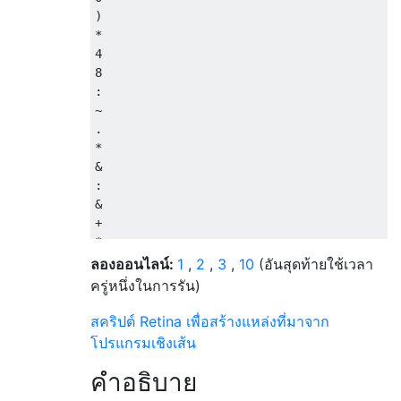
)

*

4

8

:

~

.

*

&

:

&

+

*

2

ลองออนไลน์:
1
,
2
,
3
,
10
(อันสุดท้ายใช้เวลา
b

ครู่หนึ่งในการรัน)
*

*

สคริปต์ Retina เพื่อสร้างแหล่งที่มาจาก
2

โปรแกรมเชิงเส้น
b

$

คำอธิบาย
0
