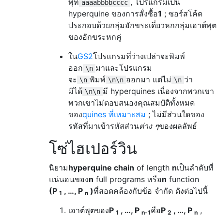
พุท
, โปรแกรมเป็น
aaaabbbbcccc
hyperquine ของการสั่งซื้อ
1
; ซอร์สโค้ด
ประกอบด้วยกลุ่มอักขระเดี่ยวหกกลุ่มเอาต์พุต
ของอักขระหกคู่
ใน
GS2
โปรแกรมที่ว่างเปล่าจะพิมพ์
ออก
มาและโปรแกรม
\n
จะ
พิมพ์
ออกมา แต่ไม่
ว่า
\n
\n\n
\n
มิได้
มี hyperquines เนื่องจากพวกเขา
\n\n
พวกเขาไม่ตอบสนองคุณสมบัติทั้งหมด
ของ
quines ที่เหมาะสม
; ไม่มีส่วนใดของ
รหัสที่มาเข้ารหัสส่วน
ต่าง ๆ
ของผลลัพธ์
โซ่ไฮเปอร์วิน
นิยาม
hyperquine chain
of length
n
เป็นลำดับที่
แน่นอนของ
n
full programs หรือ
n
function
(P
, …, P
)
ที่สอดคล้องกับข้อ จำกัด ดังต่อไปนี้
1
n
เอาต์พุตของ
P
, …, P
คือ
P
, …, P
,
1
n-1
2
n