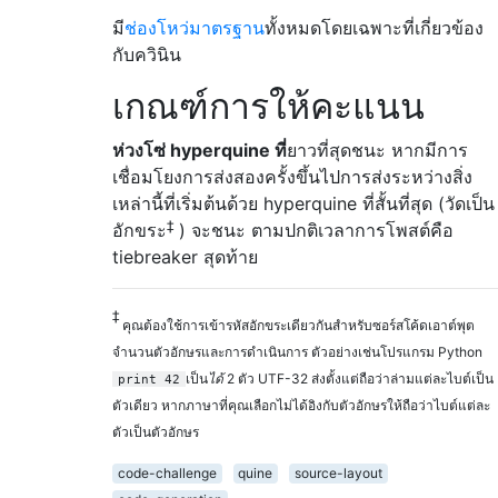
มี
ช่องโหว่มาตรฐาน
ทั้งหมดโดยเฉพาะที่เกี่ยวข้อง
กับควินิน
เกณฑ์การให้คะแนน
ห่วงโซ่ hyperquine ที่
ยาวที่สุดชนะ หากมีการ
เชื่อมโยงการส่งสองครั้งขึ้นไปการส่งระหว่างสิ่ง
เหล่านี้ที่เริ่มต้นด้วย hyperquine ที่สั้นที่สุด (วัดเป็น
‡
อักขระ
) จะชนะ ตามปกติเวลาการโพสต์คือ
tiebreaker สุดท้าย
‡
คุณต้องใช้การเข้ารหัสอักขระเดียวกันสำหรับซอร์สโค้ดเอาต์พุต
จำนวนตัวอักษรและการดำเนินการ ตัวอย่างเช่นโปรแกรม Python
เป็น
ได้
2 ตัว UTF-32 ส่งตั้งแต่ถือว่าล่ามแต่ละไบต์เป็น
print 42
ตัวเดียว หากภาษาที่คุณเลือกไม่ได้อิงกับตัวอักษรให้ถือว่าไบต์แต่ละ
ตัวเป็นตัวอักษร
code-challenge
quine
source-layout