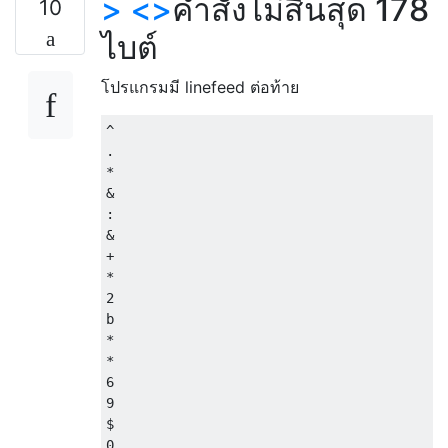
> <>
คำสั่งไม่สิ้นสุด 178
10
ไบต์
โปรแกรมมี linefeed ต่อท้าย
^

.

*

&

:

&

+

*

2

b

*

*

6

9

$

0
