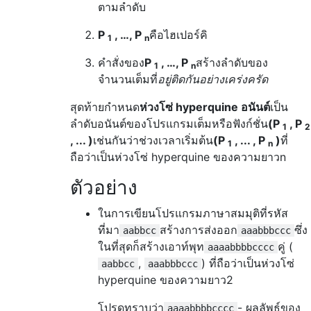
ตามลำดับ
P
, …, P
คือไฮเปอร์คิ
1
n
คำสั่งของ
P
, …, P
สร้างลำดับของ
1
n
จำนวนเต็มที่
อยู่ติดกัน
อย่างเคร่งครัด
สุดท้ายกำหนด
ห่วงโซ่ hyperquine อนันต์
เป็น
ลำดับอนันต์ของโปรแกรมเต็มหรือฟังก์ชั่น
(P
, P
1
2
, ... )
เช่นกันว่าช่วงเวลาเริ่มต้น
(P
, ... , P
)
ที่
1
n
ถือว่าเป็นห่วงโซ่ hyperquine ของความยาวn
ตัวอย่าง
ในการเขียนโปรแกรมภาษาสมมุติที่รหัส
ที่มา
สร้างการส่งออก
ซึ่ง
aabbcc
aaabbbccc
ในที่สุดก็สร้างเอาท์พุท
คู่ (
aaaabbbbcccc
,
) ที่ถือว่าเป็นห่วงโซ่
aabbcc
aaabbbccc
hyperquine ของความยาว2
โปรดทราบว่า
- ผลลัพธ์ของ
aaaabbbbcccc