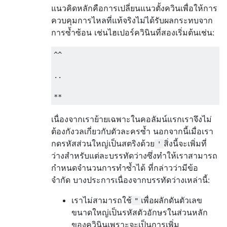
)

แนวคิดหลักคือการเปลี่ยนแนวตั้งควินเพื่อให้การ
i

ควบคุมการไหลที่แท้จริงไม่ได้รับผลกระทบจาก
:

การซ้ำซ้อน เช่นไฮเปอร์ควินินที่สองเริ่มต้นเช่น:
-

1

^^

o

a

..

&

:

&

o

เนื่องจากเราย้ายเฉพาะในคอลัมน์แรกเราจึงไม่
~

ต้องกังวลเกี่ยวกับตัวละครซ้ำ นอกจากนี้เมื่อเรา
.

กดรหัสส่วนใหญ่เป็นสตริงด้วย
สิ่งนี้จะเพิ่มที่
*

'
ว่างสำหรับแต่ละบรรทัดว่างซึ่งทำให้เราสามารถ
&

:

กำหนดจำนวนการทำซ้ำได้ ที่กล่าวว่ามีข้อ
&

จำกัด บางประการเนื่องจากบรรทัดว่างเหล่านี้:
+

*

เราไม่สามารถใช้
เพื่อผลักดันตัวเลข
"
7

ขนาดใหญ่เป็นรหัสตัวอักษรในส่วนหลัก
7

ของควินินเพราะจะเป็นการเพิ่ม