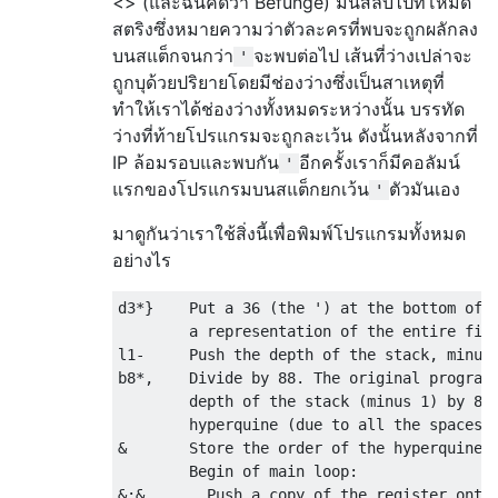
<> (และฉันคิดว่า Befunge) มันสลับไปที่โหมด
b

สตริงซึ่งหมายความว่าตัวละครที่พบจะถูกผลักลง
-

บนสแต็กจนกว่า
จะพบต่อไป เส้นที่ว่างเปล่าจะ
'
1

ถูกบุด้วยปริยายโดยมีช่องว่างซึ่งเป็นสาเหตุที่
l

ทำให้เราได้ช่องว่างทั้งหมดระหว่างนั้น บรรทัด
}

ว่างที่ท้ายโปรแกรมจะถูกละเว้น ดังนั้นหลังจากที่
*

IP ล้อมรอบและพบกัน
3

อีกครั้งเราก็มีคอลัมน์
'
d

แรกของโปรแกรมบนสแต็กยกเว้น
ตัวมันเอง
'
มาดูกันว่าเราใช้สิ่งนี้เพื่อพิมพ์โปรแกรมทั้งหมด
อย่างไร
d3*}    Put a 36 (the ') at the bottom of t
        a representation of the entire firs
l1-     Push the depth of the stack, minus 
b8*,    Divide by 88. The original program 
        depth of the stack (minus 1) by 88,
        hyperquine (due to all the spaces w
&       Store the order of the hyperquine i
        Begin of main loop:

&:&       Push a copy of the register onto 