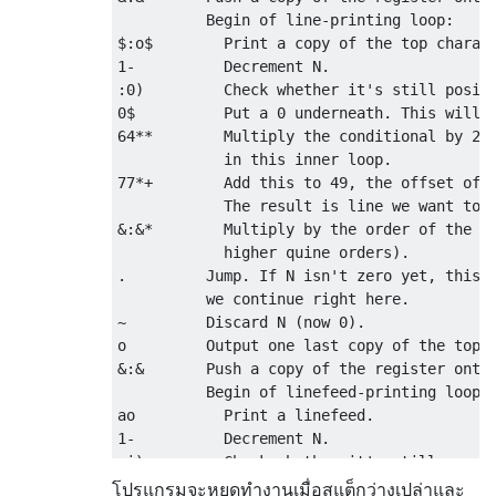
          Begin of line-printing loop:

$:o$        Print a copy of the top charact
1-          Decrement N.

:0)         Check whether it's still positi
0$          Put a 0 underneath. This will b
64**        Multiply the conditional by 24.
            in this inner loop.

77*+        Add this to 49, the offset of t
            The result is line we want to j
&:&*        Multiply by the order of the qu
            higher quine orders).

.         Jump. If N isn't zero yet, this r
          we continue right here.

~         Discard N (now 0).

o         Output one last copy of the top c
&:&       Push a copy of the register onto 
          Begin of linefeed-printing loop:

ao          Print a linefeed.

1-          Decrement N.

:i)         Check whether it's still non-ne
            The next bit is essentially the
โปรแกรมจะหยุดทำงานเมื่อสแต็กว่างเปล่าและ