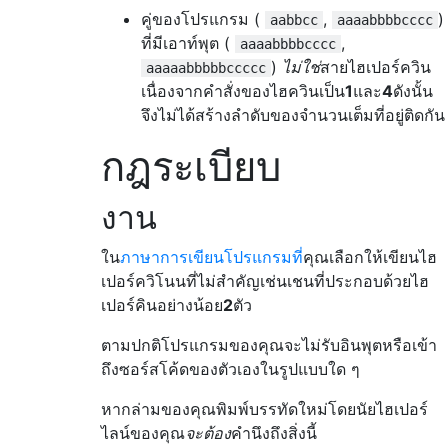
คู่ของโปรแกรม (
,
)
aabbcc
aaaabbbbcccc
ที่มีเอาท์พุต (
,
aaaabbbbcccc
)
ไม่ใช่
สายไฮเปอร์ควิน
aaaaabbbbbccccc
เนื่องจากคำสั่งของไฮควินเป็น
1
และ
4
ดังนั้น
จึงไม่ได้สร้างลำดับของจำนวนเต็มที่อยู่ติดกัน
กฎระเบียบ
งาน
ใน
ภาษาการเขียนโปรแกรมที่
คุณเลือกให้เขียนไฮ
เปอร์ควิโนนที่ไม่สำคัญเช่นเชนที่ประกอบด้วยไฮ
เปอร์คินอย่างน้อย
2
ตัว
ตามปกติโปรแกรมของคุณจะไม่รับอินพุตหรือเข้า
ถึงซอร์สโค้ดของตัวเองในรูปแบบใด ๆ
หากล่ามของคุณพิมพ์บรรทัดใหม่โดยนัยไฮเปอร์
ไลน์ของคุณ
จะต้อง
คำนึงถึงสิ่งนี้