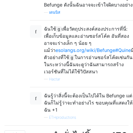
Befunge ดังนั้นฉันอาจจะเข้าใจผิดบางอย่าง
—
เดนนิส
ฉันใช้
เพื่อวัตถุประสงค์สองประการที่นี่:
g
เพื่อเก็บข้อมูลและอ่านซอร์สโค้ด อันที่สอง
อาจจะร่างเล็ก ๆ น้อย ๆ
แม้ว่า
esolangs.org/wiki/Befunge#Quine
ม
ตัวอย่างที่ใช้
ในการอ่านซอร์สโค้ดเช่นกัน
g
ในระหว่างนี้ฉันจะดูว่าฉันสามารถสร้าง
เวอร์ชันที่ไม่ได้ใช้วิปัสสนา
—
Hactar
ฉันรู้ว่าสิ่งนี้จะต้องเป็นไปได้ใน Befunge แต่
ฉันก็ไม่รู้ว่าจะทำอย่างไร ขอบคุณที่แสดงให้
ฉัน +1
—
ETHproductions