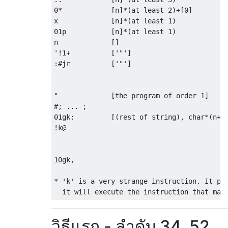
0*            [n]*(at least 2)+[0]         
x             [n]*(at least 1)             
01p           [n]*(at least 1)             
n             []                           
'!1+          ['"']                        
:#jr          ['"']                        
                                           
                                           
"             [the program of order 1]     
#; ... ;                                   
01gk:         [(rest of string), char*(n+2)
!k@                                        
                                           
                                           
10gk,                                      
* 'k' is a very strange instruction. It pop
วิธีแรก - ลำดับ 34, 52