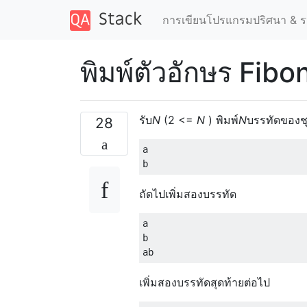
การเขียนโปรแกรมปริศนา & ร
พิมพ์ตัวอักษร Fibo
รับ
N
(2 <=
N
) พิมพ์
N
บรรทัดของชุด
28
a

ถัดไปเพิ่มสองบรรทัด
a

b

เพิ่มสองบรรทัดสุดท้ายต่อไป