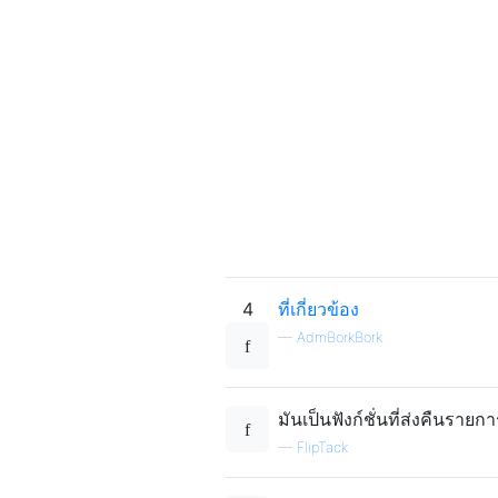
4
ที่เกี่ยวข้อง
—
AdmBorkBork
มันเป็นฟังก์ชั่นที่ส่งคืนรายก
—
FlipTack