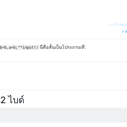
—
ETHpro
แ
นี่คือสั้นเป็นโปรแกรมที่:
b=b,a+b;"*input()
)
2 ไบต์