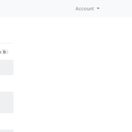
Account
ะ
:
b