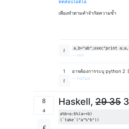
ทดสอบไอดีโอ
เพียงทำตามคำจำกัดความซ้ำ
a,b="ab";exec"print a;a,
—
xnor
1
อาจต้องการระบุ python 2 :
—
FlipTack
Haskell,
29
35
3
8
a%b=a:b%(a++b)
