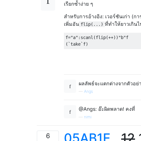
เรียกซ้ำง่าย ๆ
สำหรับการอ้างอิง: เวอร์ชันเก่า (
เพิ่มอัน
ที่ทำให้ยาวเกินไ
flip(...)
f="a":scanl(flip(++))"b"f

ผลลัพธ์จะแตกต่างจากตัวอย่า
—
Angs
@Angs: อ๊ะผิดพลาด! คงที่
—
nimi
05AB1E
,
12
1
6