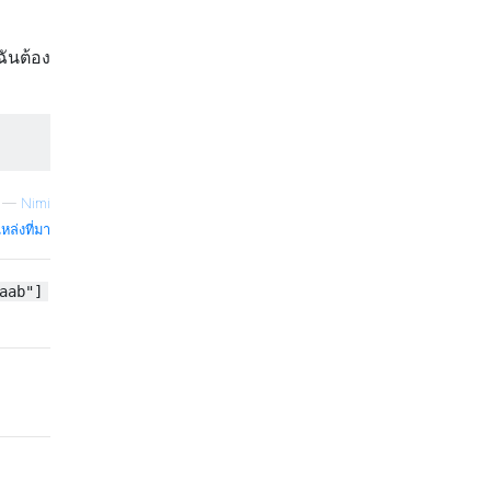
ฉันต้อง
—
Nimi
หล่งที่มา
aab"]