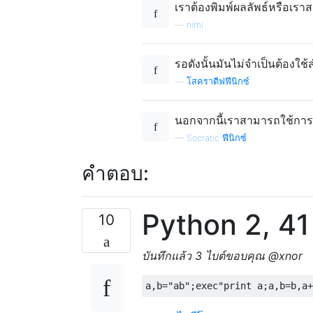
เราต้องพิมพ์ผลลัพธ์หรือเรา
—
nimi
รอดังนั้นมันไม่จำเป็นต้องใช
—
โสคราตีฟฟีนิกซ์
นอกจากนี้เราสามารถใช้การจ
—
Socratic ฟีนิกซ์
คำตอบ:
Python 2, 41
10
บันทึกแล้ว 3 ไบต์ขอบคุณ @xnor
a
,
b
=
"ab"
;
exec
"print a;a,b=b,a+