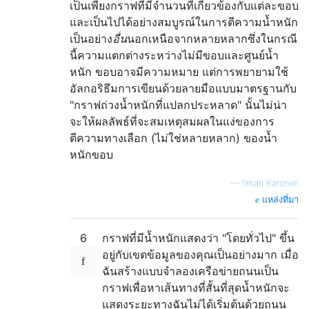
เป็นเพียงกราฟที่มีจำนวนที่เกี่ยวข้องกับแต่ละขอบ
และเป็นไปได้อย่างสมบูรณ์ในการตีความน้ำหนัก
เป็นอย่าง
อื่น
นอกเหนือจากหลายหลากซึ่งในกรณี
นี้ความแตกต่างระหว่างไม่มีขอบและศูนย์น้ำ
หนัก ขอบอาจมีความหมาย แต่การพยายามใช้
อัลกอริธึมการเขียนด้วยลายมือแบบมาตรฐานกับ
"กราฟถ่วงน้ำหนักที่แปลกประหลาด" นั้นไม่น่า
จะให้ผลลัพธ์ที่จะสมเหตุสมผลในแง่ของการ
ตีความทางเลือก (ไม่ใช่หลายหลาก) ของน้ำ
หนักขอบ
—
Ilmari Karonen
แหล่งที่มา
6
กราฟที่มีน้ำหนักแสดงว่า "โดยทั่วไป" ขึ้น
อยู่กับเขตข้อมูลของคุณเป็นอย่างมาก เมื่อ
ฉันสร้างแบบจำลองเครือข่ายถนนเป็น
กราฟเพื่อหาเส้นทางที่สั้นที่สุดน้ำหนักจะ
แสดงระยะทางฉันไม่ได้เริ่มต้นด้วยถนน