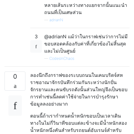
หลายเส้นระหว่างทางแยกจากนั้นแนะนำ
ถนนที่เป็นเศษส่วน
—
adrianN
3
@adrianN แม้ว่าในกราฟเช่นว่าการไม่มี
ขอบสอดคล้องกับค่าที่เกี่ยวข้องไม่สิ้นสุด
และไม่เป็นศูนย์
—
CodesInChaos
ลองนึกถึงกราฟของระบบถนนในเคมบริดจ์สห
0
ราชอาณาจักรบันทึกร่วมกันระหว่างนักปั่น
จักรยานและคนขับรถดังนั้นส่วนใหญ่จึงเป็นขอบ
การทำเช่นนี้ลดค่าใช้จ่ายในการบำรุงรักษา
ข้อมูลลงอย่างมาก
ตอนนี้ถ้าเรากำหนดน้ำหนักขอบเป็นเวลาเดิน
ทางในไม่กี่วินาทีขอบแต่ละข้างจะมีน้ำหนักสอง
น้ำหนักหนึ่งคันสำหรับรถยนต์อับเรนจ์สำหรับ