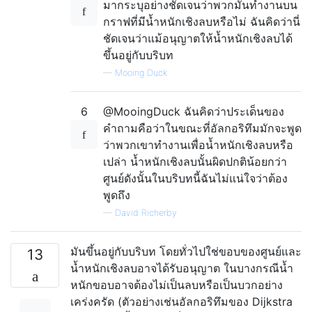
มากระบุอย่างชัดเจนว่าพวกมันทำงานบน
กราฟที่มีน้ำหนักเชิงลบหรือไม่ ฉันคิดว่านี่
ชัดเจนว่าแม้อนุญาตให้น้ำหนักเชิงลบได้
ขึ้นอยู่กับบริบท
—
Mooing Duck
6
@MooingDuck ฉันคิดว่าประเด็นของ
คำถามคือว่าในขณะที่อัลกอริทึมมักจะพูด
ว่าพวกเขาทำงานเพื่อน้ำหนักเชิงลบหรือ
เปล่า น้ำหนักเชิงลบนั้นผิดปกติน้อยกว่า
ศูนย์ดังนั้นในบริบทนี้ฉันไม่แน่ใจว่าต้อง
พูดถึง
—
David Richerby
มันขึ้นอยู่กับบริบท โดยทั่วไปใช่ขอบของศูนย์และ
13
น้ำหนักเชิงลบอาจได้รับอนุญาต ในบางกรณีน้ำ
หนักขอบอาจต้องไม่เป็นลบหรือเป็นบวกอย่าง
เคร่งครัด (ตัวอย่างเช่นอัลกอริทึมของ Dijkstra