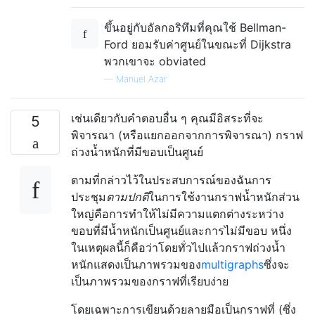
ขึ้นอยู่กับอัลกอริทึมที่คุณใช้ Bellman-
Ford ยอมรับค่าศูนย์ในขณะที่ Dijkstra
พวกเขาจะ obviated
—
Manuel Azar
เช่นเดียวกับคำตอบอื่น ๆ คุณมีอิสระที่จะ
5
พิจารณา (หรือแยกออกจากการพิจารณา) กราฟ
ถ่วงน้ำหนักที่มีขอบเป็นศูนย์
ตามที่กล่าวไว้ในประสบการณ์ของฉันการ
ประชุม
ตามปกติ
ในการใช้งานกราฟน้ำหนักส่วน
ใหญ่คือการทำให้ไม่มีความแตกต่างระหว่าง
ขอบที่มีน้ำหนักเป็นศูนย์และการไม่มีขอบ หนึ่ง
ในเหตุผลนี้ก็คือว่าโดยทั่วไปแล้วกราฟถ่วงน้ำ
หนักแสดงเป็นภาพรวมของ
multigraphs
ซึ่งจะ
เป็นภาพรวมของกราฟที่เรียบง่าย
โดยเฉพาะการเขียนด้วยลายมือเป็นกราฟที่ (ซึ่ง