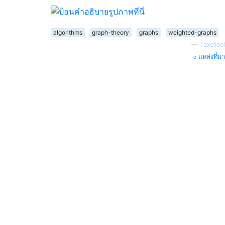
algorithms
graph-theory
graphs
weighted-graphs
—
Taxellool
แหล่งที่มา