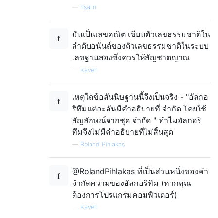
—
hsalin
มันเป็นเลขคณิต เขียนตัวเลขธรรมชาติใน
ลำดับอนันต์ของตัวเลขธรรมชาติในระบบ
เลขฐานสองซึ่งควรให้สัญชาตญาณ
—
Kaveh
เหตุใดข้อสันนิษฐานนี้จึงเป็นจริง - "อัลกอ
ริทึมแต่ละอันมีคำอธิบายที่ จำกัด โดยใช้
สัญลักษณ์จากชุด จำกัด " ทำไมอัลกอริ
ทึมจึงไม่มีคำอธิบายที่ไม่สิ้นสุด
—
Roland Pihlakas
@RolandPihlakas ที่เป็นส่วนหนึ่งของคำ
จำกัดความของอัลกอริทึม (หากคุณ
ต้องการโปรแกรมคอมพิวเตอร์)
—
Kaveh