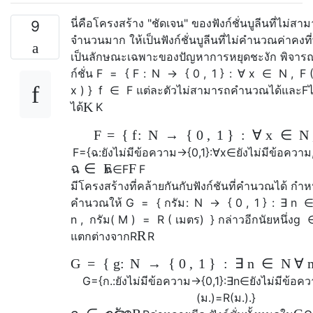
นี่คือโครงสร้าง "ชัดเจน" ของฟังก์ชั่นบูลีนที่ไม่
9
จำนวนมาก ให้
เป็นฟังก์ชั่นบูลีนที่ไม่คำนวณค่าคงที่พ
เป็นลักษณะเฉพาะของปัญหาการหยุดชะงัก พิจาร
ก์ชั่น
F
=
{
F
:
N
→
{
0
,
1
}
:
∀
x
∈
N
,
F
x
)
}
f
∈
F
แต่ละตัวไม่สามารถคำนวณได้และ
F
K
ได้
K
F
=
{
f
:
N
→
{
0
,
1
}
:
∀
x
∈
N
F
=
{
ฉ
:
ยังไม่มีข้อความ
→
{
0
,
1
}
:
∀
x
∈
ยังไม่มีข้อความ
ฉ
∈
F
F
ฉ
∈
F
F
มีโครงสร้างที่คล้ายกันกับฟังก์ชันที่คำนวณได้ กำห
คำนวณ
ให้
G
=
{
กรัม
:
N
→
{
0
,
1
}
:
∃
n
n
,
กรัม
(
M
)
=
R
(
เมตร
)
}
กล่าวอีกนัยหนึ่ง
g
R
แตกต่างจาก
R
R
G
=
{
g
:
N
→
{
0
,
1
}
:
∃
n
∈
N
∀
G
=
{
ก.
:
ยังไม่มีข้อความ
→
{
0
,
1
}
:
∃
n
∈
ยังไม่มีข้อค
(
ม.
)
=
R
(
ม.
)
.
}