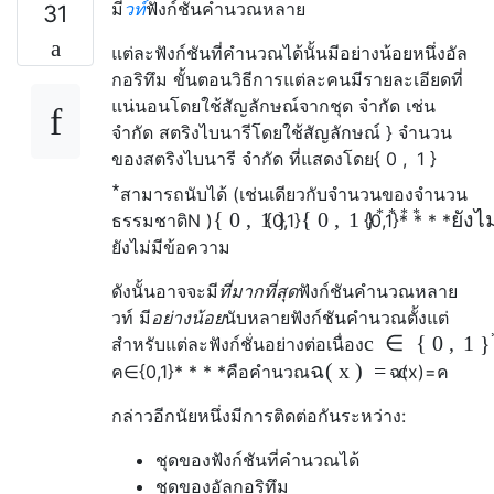
มี
วท์
ฟังก์ชันคำนวณหลาย
31
แต่ละฟังก์ชันที่คำนวณได้นั้นมีอย่างน้อยหนึ่งอัล
กอริทึม ขั้นตอนวิธีการแต่ละคนมีรายละเอียดที่
แน่นอนโดยใช้สัญลักษณ์จากชุด จำกัด เช่น
จำกัด สตริงไบนารีโดยใช้สัญลักษณ์
}
จำนวน
ของสตริงไบนารี จำกัด ที่แสดงโดย
{
0
,
1
}
∗
สามารถนับได้ (เช่นเดียวกับจำนวนของจำนวน
* * * *
{
0
,
1
}
{
0
,
1
ยังไ
}
ธรรมชาติ
N
)
{
0
,
1
}
{
0
,
1
}
* * * *
ยังไม่มีข้อความ
ดังนั้นอาจจะมี
ที่มากที่สุด
ฟังก์ชันคำนวณหลาย
วท์ มี
อย่างน้อย
นับหลายฟังก์ชันคำนวณตั้งแต่
c
∈
{
0
,
1
}
สำหรับแต่ละ
ฟังก์ชั่นอย่างต่อเนื่อง
ฉ
(
x
)
=
c
ค
∈
{
0
,
1
}
* * * *
คือคำนวณ
ฉ
(
x
)
=
ค
กล่าวอีกนัยหนึ่งมีการติดต่อกันระหว่าง:
ชุดของฟังก์ชันที่คำนวณได้
ชุดของอัลกอริทึม