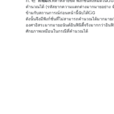
ก.
∈
กรัม
R
G
ก.
∈
G
R
ค่าหลายขีด ฟังก์ชั่นทั้งหมดใน
G
คำนวณได้ (รหัสยากความแตกต่างมากมายอย่าง จำ
G
ข้ามกับสถานการณ์ก่อนหน้านี้
นับได้
G
ดังนั้นจึงมีฟังก์ชั่นที่ไม่สามารถคำนวณได้มากมายเ
องศาอิสระมากมายอนันต์อินฟินิตี้จริงมากกว่าอินฟินิต
ศักยภาพเหมือนในกรณีที่คำนวณได้