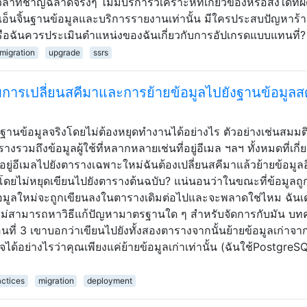
าที่ชาญฉลาดจริงๆ ไม่มีบริการวิเคราะห์ที่เกี่ยวข้องหรือสิ่งใดที่ผ
ะเอ็นจิ้นฐานข้อมูลและบริการรายงานเท่านั้น มีใครประสบปัญหาร้
รือฉันควรประเมินตำแหน่งของฉันเกี่ยวกับการอัปเกรดแบบแทนที่?
migration
upgrade
ssrs
หรับการเปลี่ยนสคีมาและการย้ายข้อมูลไปยังฐานข้อมูล
นข้อมูลจริงโดยไม่ต้องหยุดทำงานได้อย่างไร ตัวอย่างเช่นสมมติ
วมถึงข้อมูลผู้ใช้ที่หลากหลายเช่นที่อยู่อีเมล ฯลฯ ทั้งหมดที่เกี่
่อยู่อีเมลไปยังตารางเฉพาะใหม่ฉันต้องเปลี่ยนสคีมาแล้วย้ายข้อมูล
้โดยไม่หยุดเขียนไปยังตารางต้นฉบับ? แน่นอนว่าในขณะที่ข้อมูลถู
อมูลใหม่จะถูกเขียนลงในตารางเดิมต่อไปและจะพลาดใช่ไหม ฉันเ
ฉันไม่สามารถหาวิธีแก้ปัญหามาตรฐานใด ๆ สำหรับจัดการกับมัน บทค
ตอนที่ 3 เขาบอกว่าเขียนไปยังทั้งสองตารางจากนั้นย้ายข้อมูลเก่าจา
้อย่างไรว่าคุณเพียงแค่ย้ายข้อมูลเก่าเท่านั้น (ฉันใช้PostgreSQ
actices
migration
deployment