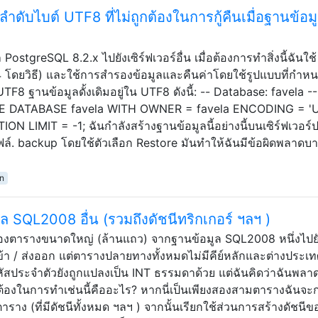
ำดับไบต์ UTF8 ที่ไม่ถูกต้องในการกู้คืนเมื่อฐานข้อม
ostgreSQL 8.2.x ไปยังเซิร์ฟเวอร์อื่น เมื่อต้องการทำสิ่งนี้ฉันใช้
 โดยวิธี) และใช้การสำรองข้อมูลและคืนค่าโดยใช้รูปแบบที่กำหน
TF8 ฐานข้อมูลดั้งเดิมอยู่ใน UTF8 ดังนี้: -- Database: favela --
E DATABASE favela WITH OWNER = favela ENCODING = '
LIMIT = -1; ฉันกำลังสร้างฐานข้อมูลนี้อย่างนี้บนเซิร์ฟเวอร์
ไฟล์. backup โดยใช้ตัวเลือก Restore มันทำให้ฉันมีข้อผิดพลาดบ
n
 SQL2008 อื่น (รวมถึงดัชนีทริกเกอร์ ฯลฯ )
ของตารางขนาดใหญ่ (ล้านแถว) จากฐานข้อมูล SQL2008 หนึ่งไปยั
ำเข้า / ส่งออก แต่ตารางปลายทางทั้งหมดไม่มีคีย์หลักและต่างประเท
รหัสประจำตัวยังถูกแปลงเป็น INT ธรรมดาด้วย แต่ฉันคิดว่าฉันพลา
ถูกต้องในการทำเช่นนี้คืออะไร? หากนี่เป็นเพียงสองสามตารางฉันจะ
าง (ที่มีดัชนีทั้งหมด ฯลฯ ) จากนั้นเรียกใช้ส่วนการสร้างดัชนีข