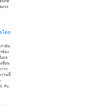
ิดปกติ
ายแรง
สดโดย
ว่าฉัน
ยวข้อง
อีเมล
กเขียน
ดาว่า
วามนี้
ก
L กับ