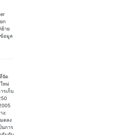
ver
แยก
่ย้าย
ข้อมูล
่จัด
ลใหม่
การเก็บ
250
 2005
าง:
งหมดลง
เป็นการ
วกันกับ