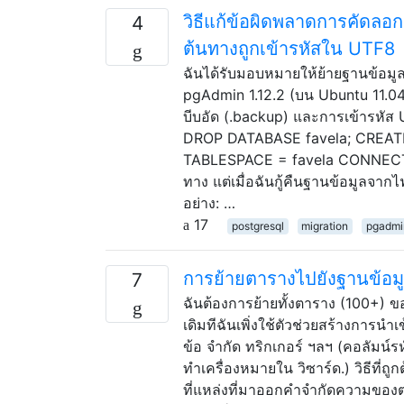
วิธีแก้ข้อผิดพลาดการคัดลอกล
4
ต้นทางถูกเข้ารหัสใน UTF8
ฉันได้รับมอบหมายให้ย้ายฐานข้อมูล P
pgAdmin 1.12.2 (บน Ubuntu 11.04
บีบอัด (.backup) และการเข้ารหัส U
DROP DATABASE favela; CREAT
TABLESPACE = favela CONNECTION 
ทาง แต่เมื่อฉันกู้คืนฐานข้อมูลจาก
อย่าง: …
17
postgresql
migration
pgadmi
การย้ายตารางไปยังฐานข้อมูล
7
ฉันต้องการย้ายทั้งตาราง (100+) 
เดิมทีฉันเพิ่งใช้ตัวช่วยสร้างการน
ข้อ จำกัด ทริกเกอร์ ฯลฯ (คอลัมน์
ทำเครื่องหมายใน วิซาร์ด.) วิธีที่
ที่แหล่งที่มาออกคำจำกัดความของตาร