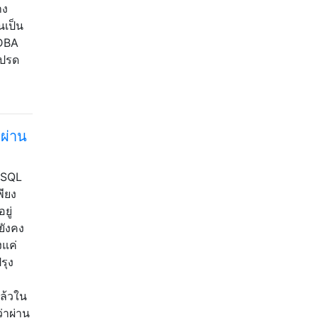
าง
นเป็น
 DBA
โปรด
ำผ่าน
t SQL
ียง
ยู่
ยังคง
งแค่
รุง
แล้วใน
่าผ่าน