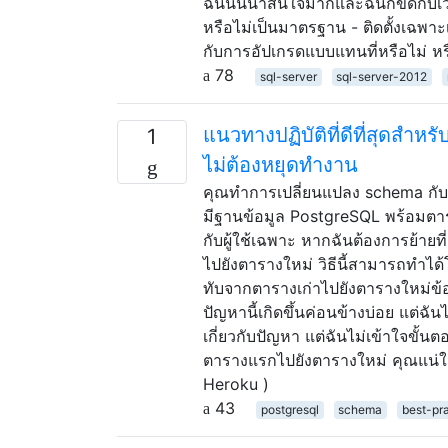
ฉันนั้นน่าสนใจมากและฉันก็ขัดกับเวล
หรือไม่เป็นมาตรฐาน - ติดตั้งเฉพา
กับการอัปเกรดแบบแทนที่หรือไม่ ห
78
sql-server
sql-server-2012
แนวทางปฏิบัติที่ดีที่สุดสำ
1
ไม่ต้องหยุดทำงาน
คุณทำการเปลี่ยนแปลง schema กับฐา
มีฐานข้อมูล PostgreSQL พร้อมตารางร
กับผู้ใช้เฉพาะ หากฉันต้องการย้ายที
ไปยังตารางใหม่ วิธีนี้สามารถทำได
ทับจากตารางเก่าไปยังตารางใหม่ข้
ปัญหานี้เกิดขึ้นค่อนข้างบ่อย แต่
เกี่ยวกับปัญหา แต่ฉันไม่เข้าใจขั้น
ตารางแรกไปยังตารางใหม่ คุณแน่ใจได
Heroku )
43
postgresql
schema
best-pr