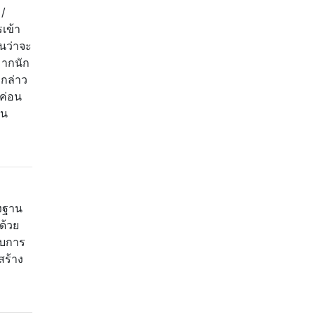
 /
เข้า
อนว่าจะ
มากนัก
งกล่าว
บค่อน
บน
ังฐาน
ด้วย
ับการ
สร้าง