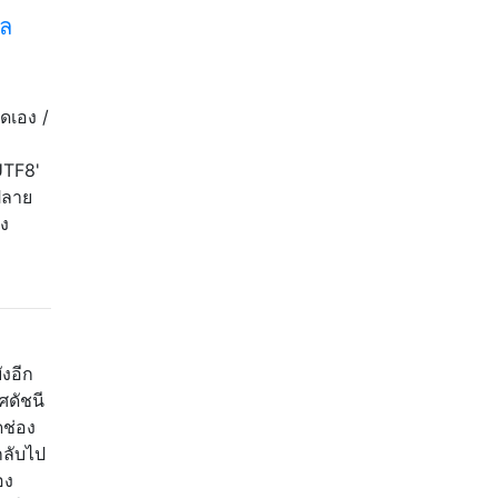
ูล
ดเอง /
UTF8'
ปลาย
าง
งอีก
ศดัชนี
ดช่อง
กลับไป
อง