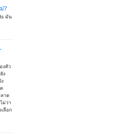
ม่?
ds มัน
-
องตัว
ยัง
ัง
ิด
ะพลาด
ม่ว่า
วเลือก