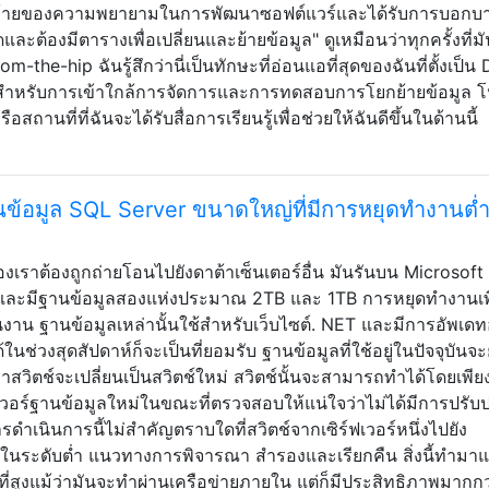
อนท้ายของความพยายามในการพัฒนาซอฟต์แวร์และได้รับการบอกบ
ละต้องมีตารางเพื่อเปลี่ยนและย้ายข้อมูล" ดูเหมือนว่าทุกครั้งที่มั
he-hip ฉันรู้สึกว่านี่เป็นทักษะที่อ่อนแอที่สุดของฉันที่ตั้งเป็น
บบสำหรับการเข้าใกล้การจัดการและการทดสอบการโยกย้ายข้อมูล 
ือสถานที่ที่ฉันจะได้รับสื่อการเรียนรู้เพื่อช่วยให้ฉันดีขึ้นในด้านนี้
ยฐานข้อมูล SQL Server ขนาดใหญ่ที่มีการหยุดทำงานต่
องเราต้องถูกถ่ายโอนไปยังดาต้าเซ็นเตอร์อื่น มันรันบน Microsof
) และมีฐานข้อมูลสองแห่งประมาณ 2TB และ 1TB การหยุดทำงานเพ
งาน ฐานข้อมูลเหล่านั้นใช้สำหรับเว็บไซต์. NET และมีการอัพเดทอ
ช่วงสุดสัปดาห์ก็จะเป็นที่ยอมรับ ฐานข้อมูลที่ใช้อยู่ในปัจจุบันจะ
ว่าสวิตช์จะเปลี่ยนเป็นสวิตช์ใหม่ สวิตช์นั้นจะสามารถทำได้โดยเพีย
์ฟเวอร์ฐานข้อมูลใหม่ในขณะที่ตรวจสอบให้แน่ใจว่าไม่ได้มีการปรับป
รดำเนินการนี้ไม่สำคัญตราบใดที่สวิตช์จากเซิร์ฟเวอร์หนึ่งไปยัง
อยู่ในระดับต่ำ แนวทางการพิจารณา สำรองและเรียกคืน สิ่งนี้ทำมา
ที่สูงแม้ว่ามันจะทำผ่านเครือข่ายภายใน แต่ก็มีประสิทธิภาพมากกว