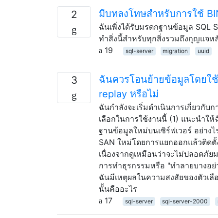
มีบทลงโทษสำหรับการใช้ BI
2
ฉันเพิ่งได้รับมรดกฐานข้อมูล SQL
ทำสิ่งนี้สำหรับทุกสิ่งรวมถึงกุญแจ
19
sql-server
migration
uuid
ฉันควรโอนย้ายข้อมูลโดยใช้
3
replay หรือไม่
ฉันกำลังจะเริ่มดำเนินการเกี่ยวกับ
เลือกในการใช้งานนี้ (1) แนะนำให
ฐานข้อมูลใหม่บนเซิร์ฟเวอร์ อย่าง
SAN ใหม่โดยการแยกออกแล้วติดตั้ง
เนื่องจากดูเหมือนว่าจะไม่ปลอดภัย
การทำธุรกรรมหรือ "ทำลายบางอย่า
ฉันมีเหตุผลในความสงสัยของตัวเลื
นั้นคืออะไร
17
sql-server
sql-server-2000