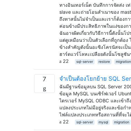
ทางอินเทอร์เน็ต บันทึกการจัดส่ง เ
slave และถ่ายโอนสำเนาของ master D
ถึงทาสนั้นไม่จำเป็นและเราก็ต้องกา
ค่อนข้างมีประสิทธิภาพในแง่ของก
ฉันอาจผิดเกี่ยวกับวิธีการนี้ดังนั้
แต่ดูเหมือนว่าเป็นตัวเลือกที่ถูกต
ข้างสำคัญดังนั้นอะซิงโครนัสจะเป็นห
ฮาร์ดแวร์โลหะเปลือยดังนั้นโซลูชันร
22
sql-server
restore
migration
จำเป็นต้องโยกย้าย SQL Se
7
ฉันมีฐานข้อมูลบน SQL Server 200
ข้อมูล MySQL บนเซิร์ฟเวอร์ Ubunt
ไดรเวอร์ MySQL ODBC และเข้าถึงฐา
แปลงประเภทไม่มีอยู่จริงและข้อกำหน
ไฟล์แปลงประเภทหรือสถานที่ที่จะได้ร
22
sql-server
mysql
migration