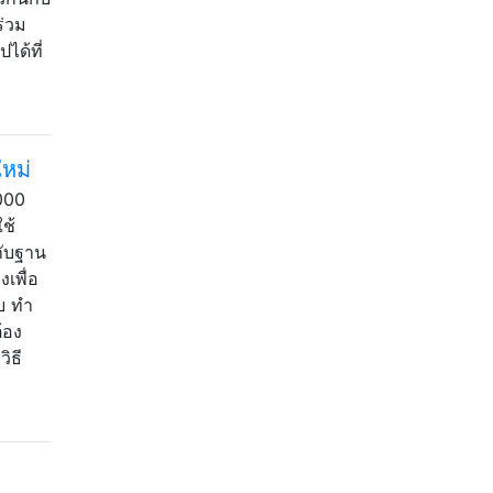
ร่วม
ได้ที่
หม่
2000
ช้
กับฐาน
เพื่อ
บ ทำ
้อง
ิธี