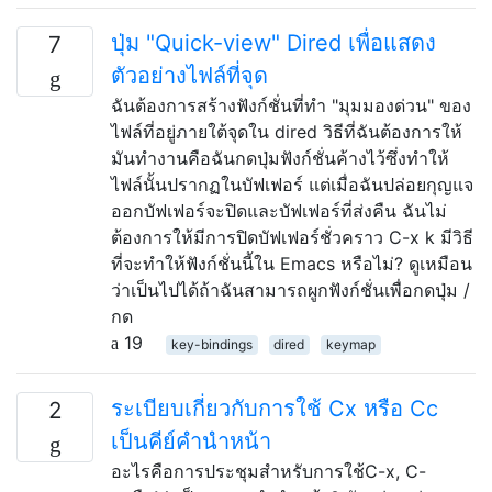
ปุ่ม "Quick-view" Dired เพื่อแสดง
7
ตัวอย่างไฟล์ที่จุด
ฉันต้องการสร้างฟังก์ชั่นที่ทำ "มุมมองด่วน" ของ
ไฟล์ที่อยู่ภายใต้จุดใน dired วิธีที่ฉันต้องการให้
มันทำงานคือฉันกดปุ่มฟังก์ชั่นค้างไว้ซึ่งทำให้
ไฟล์นั้นปรากฏในบัฟเฟอร์ แต่เมื่อฉันปล่อยกุญแจ
ออกบัฟเฟอร์จะปิดและบัฟเฟอร์ที่ส่งคืน ฉันไม่
ต้องการให้มีการปิดบัฟเฟอร์ชั่วคราว C-x k มีวิธี
ที่จะทำให้ฟังก์ชั่นนี้ใน Emacs หรือไม่? ดูเหมือน
ว่าเป็นไปได้ถ้าฉันสามารถผูกฟังก์ชั่นเพื่อกดปุ่ม /
กด
19
key-bindings
dired
keymap
ระเบียบเกี่ยวกับการใช้ Cx หรือ Cc
2
เป็นคีย์คำนำหน้า
อะไรคือการประชุมสำหรับการใช้C-x, C-