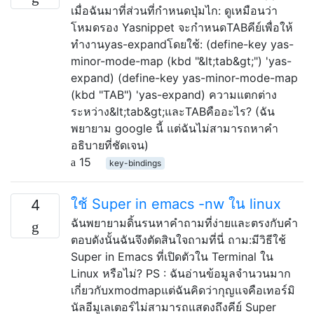
เมื่อฉันมาที่ส่วนที่กำหนดปุ่มไก: ดูเหมือนว่า
โหมดรอง Yasnippet จะกำหนดTABคีย์เพื่อให้
ทำงานyas-expandโดยใช้: (define-key yas-
minor-mode-map (kbd "&lt;tab&gt;") 'yas-
expand) (define-key yas-minor-mode-map
(kbd "TAB") 'yas-expand) ความแตกต่าง
ระหว่าง&lt;tab&gt;และTABคืออะไร? (ฉัน
พยายาม google นี้ แต่ฉันไม่สามารถหาคำ
อธิบายที่ชัดเจน)
15
key-bindings
ใช้ Super in emacs -nw ใน linux
4
ฉันพยายามดิ้นรนหาคำถามที่ง่ายและตรงกับคำ
ตอบดังนั้นฉันจึงตัดสินใจถามที่นี่ ถาม:มีวิธีใช้
Super in Emacs ที่เปิดตัวใน Terminal ใน
Linux หรือไม่? PS : ฉันอ่านข้อมูลจำนวนมาก
เกี่ยวกับxmodmapแต่ฉันคิดว่ากุญแจคือเทอร์มิ
นัลอีมูเลเตอร์ไม่สามารถแสดงถึงคีย์ Super