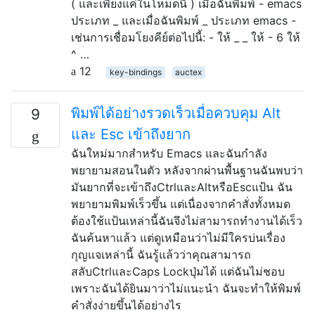
( และเพียงแค่ในโหมดนี้ ) เมื่อฉันพิมพ์ - emacs
ประเภท _ และเมื่อฉันพิมพ์ _ ประเภท emacs -
เช่นการเชื่อมโยงคีย์ต่อไปนี้: - ให้ _ _ ให้ - 6 ให้
^ …
12
key-bindings
auctex
พิมพ์ได้อย่างรวดเร็วเมื่อควบคุม Alt
9
และ Esc เข้าถึงยาก
ฉันใหม่มากสำหรับ Emacs และฉันกำลัง
พยายามสอนในตัว หลังจากผ่านพื้นฐานฉันพบว่า
มันยากที่จะเข้าถึงCtrlและAltหรือEscแป้น ฉัน
พยายามพิมพ์เร็วขึ้น แต่เนื่องจากคำสั่งทั้งหมด
ต้องใช้แป้นเหล่านี้ฉันจึงไม่สามารถทำงานได้เร็ว
ฉันค้นหาแล้ว แต่ดูเหมือนว่าไม่มีใครบ่นเรื่อง
กุญแจเหล่านี้ ฉันรู้แล้วว่าคุณสามารถ
สลับCtrlและCaps Lockปุ่มได้ แต่ฉันไม่ชอบ
เพราะฉันได้ยินมาว่าไม่แนะนำ ฉันจะทำให้พิมพ์
คำสั่งง่ายขึ้นได้อย่างไร