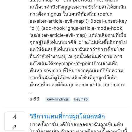
แน่ใจว่าคำนึงถึงกุญแจความชั่วร้ายฉันได้ยกเลิก
การตั้งค่า gnus ในแผนที่ท้องถิ่น: (defun
as/alter-article-evil-map () (local-unset-key
"d")) (add-hook 'gnus-article-mode-hook
'as/alter-article-evil-map) แต่น่าเสียดายที่เมื่อ
จุดอยู่ในสิ่งที่แนบมาคีย์ 'd' จะไม่เพิ่มขึ้นอีกต่อไป
แต่ให้ฉันลบสิ่งที่แนบมา ฉันเดาว่าการเชื่อมโยง
อื่นกำลังทำงานอยู่ ณ จุดนั้นดังนั้นคำถาม การ
แก้ไขฉันใช้keymaps-at-pointด้านล่างเพื่อ
ค้นหา keymap ที่ใช้มาจากคุณสมบัติข้อความ
จากนั้นฉันก็ดูโค้ดของฟังก์ชั่นที่ถูกผูกไว้เพื่อ
ค้นหาชื่อของคีย์แมgnus-mime-button-mapป
…
63
key-bindings
keymap
วิธีการแทนที่การผูกโหมดหลัก
4
บางครั้งการโยงคีย์โกลบอลของฉันถูกเขียนทับ
โดยโหมดหลัก ตัวอย่างง่ายๆคือการตั้งค่าต่อไปนี้