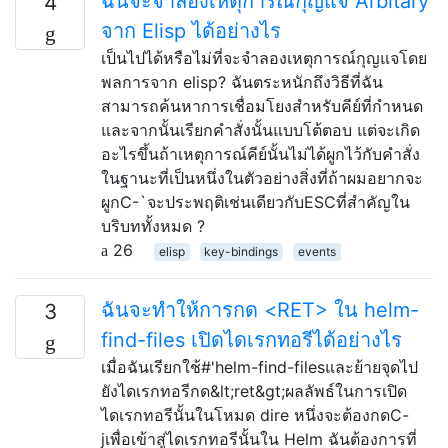
ฉันจะจำลองเหตุการณ์กุญแจ Arbitary
4
จาก Elisp ได้อย่างไร
เป็นไปได้หรือไม่ที่จะจำลองเหตุการณ์กุญแจโดย
พลการจาก elisp? ฉันตระหนักถึงวิธีที่ฉัน
สามารถค้นหาการเชื่อมโยงสำหรับคีย์ที่กำหนด
และจากนั้นเรียกคำสั่งนั้นแบบโต้ตอบ แต่จะเกิด
อะไรขึ้นถ้าเหตุการณ์คีย์นั้นไม่ได้ผูกไว้กับคำสั่ง
ในฐานะที่เป็นหนึ่งในตัวอย่างสิ่งที่ถ้าผมอยากจะ
ผูกC-`จะประพฤติเช่นเดียวกับESCที่สำคัญใน
บริบททั้งหมด ?
26
elisp
key-bindings
events
ฉันจะทำให้การกด <RET> ใน helm-
3
find-files เปิดไดเรกทอรีได้อย่างไร
เมื่อฉันเรียกใช้#'helm-find-filesและย้ายจุดไป
ยังไดเรกทอรีกด&lt;ret&gt;ผลลัพธ์ในการเปิด
ไดเรกทอรีนั้นในโหมด dire หนึ่งจะต้องกดC-
jเพื่อเข้าสู่ไดเรกทอรีนั้นใน Helm ฉันต้องการที่