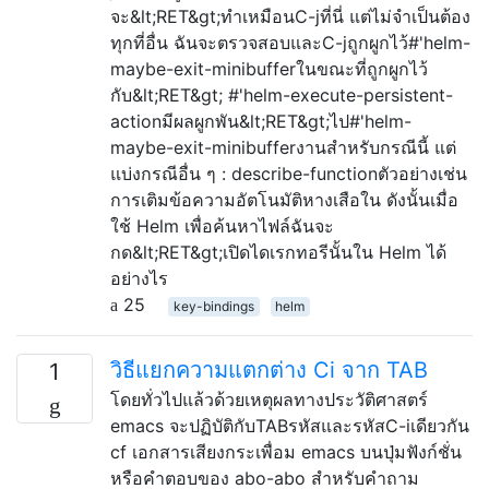
จะ&lt;RET&gt;ทำเหมือนC-jที่นี่ แต่ไม่จำเป็นต้อง
ทุกที่อื่น ฉันจะตรวจสอบและC-jถูกผูกไว้#'helm-
maybe-exit-minibufferในขณะที่ถูกผูกไว้
กับ&lt;RET&gt; #'helm-execute-persistent-
actionมีผลผูกพัน&lt;RET&gt;ไป#'helm-
maybe-exit-minibufferงานสำหรับกรณีนี้ แต่
แบ่งกรณีอื่น ๆ : describe-functionตัวอย่างเช่น
การเติมข้อความอัตโนมัติหางเสือใน ดังนั้นเมื่อ
ใช้ Helm เพื่อค้นหาไฟล์ฉันจะ
กด&lt;RET&gt;เปิดไดเรกทอรีนั้นใน Helm ได้
อย่างไร
25
key-bindings
helm
วิธีแยกความแตกต่าง Ci จาก TAB
1
โดยทั่วไปแล้วด้วยเหตุผลทางประวัติศาสตร์
emacs จะปฏิบัติกับTABรหัสและรหัสC-iเดียวกัน
cf เอกสารเสียงกระเพื่อม emacs บนปุ่มฟังก์ชั่น
หรือคำตอบของ abo-abo สำหรับคำถาม