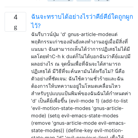
ฉันจะทราบได้อย่างไรว่าคีย์คีย์ใดถูกผูก
4
ไว้?
ฉันรีบาวน์ปุ่ม 'd' gnus-article-modeแต่
พฤติกรรมเก่าของมันยังคงทำงานอยู่เมื่อมีสิ่งที่
แนบมา ฉันสามารถเห็นได้ว่าการปฏิเสธไม่ได้มี
ผลโดยทำC-h k dแต่ก็ไม่ได้บอกฉันว่าคีย์แมปมี
ผลอย่างไร ณ จุดนั้นเพื่อที่ฉันจะได้สามารถ
ปฏิเสธได้ มีวิธีที่จะค้นหามันได้หรือไม่? นี่คือ
ตัวอย่างที่ชัดเจน: ฉันใช้ความชั่วร้ายและฉัน
ต้องการให้บทความอยู่ในโหมดเคลื่อนไหว
สำหรับรูปแบบแป้นพิมพ์ของฉันฉันได้กำหนดค่า
'd' เป็นคีย์เพื่อขึ้น (evil-mode 1) (add-to-list
'evil-motion-state-modes 'gnus-article-
mode) (setq evil-emacs-state-modes
(remove 'gnus-article-mode evil-emacs-
state-modes)) (define-key evil-motion-
state-map "d" 'evil-previous-line) เพื่อให้