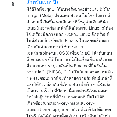
สำหรับเวลานี้)
มีวิธีใดที่จะผูกC-[กับบางสิ่งบางอย่างและไม่มีM-
การผูก (Meta) ทั้งหมดที่สับสน ไม่ใช่ครั้งแรกที่
คำถามนี้เกิดขึ้น น่าเสียดายที่โซลูชันเดียวที่นำ
เสนอในเธรดก่อนหน้านี้คือ)เฉพาะ Linux, b)ต้อง
ใช้เครื่องมือภายนอก (เฉพาะ Linux อีกครั้ง) ที่
ไม่มีส่วนเกี่ยวข้องกับ Emacs ในหลอดเลือดดำ
เดียวกันฉันสามารถใช้บางอย่าง
เช่นKarabinerบน OS X เพื่อขโมยC-[ลำดับก่อน
ที่ Emacs จะได้รับมา แต่นี่เป็นเรื่องที่น่ากลัวและ
มีราคาแพง ระบุว่ามันเป็น Emacs ที่ยืนยันใน
การแปลC-[ไปESC, C-iไปTABและอาจจะคนอื่น
ๆ ผมจะชอบมากที่จะทำลายความสัมพันธ์เหล่านี้
และได้รับคีย์ลำดับที่มีค่ากลับ เมื่อเร็ว ๆ นี้ฉันวิ่ง
เต็มความเร็วไปที่ปัญหานี้และตำหนิโหมดสมา
ร์ทโฟนผู้บริสุทธิ์ที่เงียบ ทางออกที่เป็นไปได้ที่
เกี่ยวข้องfunction-key-mapและkey-
translation-mapถูกกล่าวถึงที่นี่แต่ก็ไม่ได้อีกต่อ
ไปหรือไม่ได้ทำงานตั้งแต่แรก (หรือฉันกำลังทำ