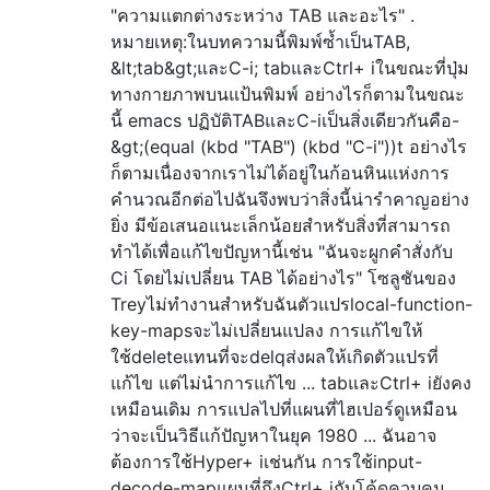
"ความแตกต่างระหว่าง TAB และอะไร" .
หมายเหตุ:ในบทความนี้พิมพ์ซ้ำเป็นTAB,
&lt;tab&gt;และC-i; tabและCtrl+ iในขณะที่ปุ่ม
ทางกายภาพบนแป้นพิมพ์ อย่างไรก็ตามในขณะ
นี้ emacs ปฏิบัติTABและC-iเป็นสิ่งเดียวกันคือ-
&gt;(equal (kbd "TAB") (kbd "C-i"))t อย่างไร
ก็ตามเนื่องจากเราไม่ได้อยู่ในก้อนหินแห่งการ
คำนวณอีกต่อไปฉันจึงพบว่าสิ่งนี้น่ารำคาญอย่าง
ยิ่ง มีข้อเสนอแนะเล็กน้อยสำหรับสิ่งที่สามารถ
ทำได้เพื่อแก้ไขปัญหานี้เช่น "ฉันจะผูกคำสั่งกับ
Ci โดยไม่เปลี่ยน TAB ได้อย่างไร" โซลูชันของ
Treyไม่ทำงานสำหรับฉันตัวแปรlocal-function-
key-mapsจะไม่เปลี่ยนแปลง การแก้ไขให้
ใช้deleteแทนที่จะdelqส่งผลให้เกิดตัวแปรที่
แก้ไข แต่ไม่นำการแก้ไข ... tabและCtrl+ iยังคง
เหมือนเดิม การแปลไปที่แผนที่ไฮเปอร์ดูเหมือน
ว่าจะเป็นวิธีแก้ปัญหาในยุค 1980 ... ฉันอาจ
ต้องการใช้Hyper+ iเช่นกัน การใช้input-
decode-mapแผนที่ถึงCtrl+ iกับโค้ดควบคุม