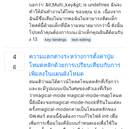
บอกว่า: &lt;Multi_key&gt; is undefines ฉันจะ
ทำให้มันทำงานได้ไหม ขอบคุณ ป.ล. เนื่องจาก
ฉันมีชื่อเสียงไม่มากพอฉันไม่สามารถติดแท็ก
โพสต์นี้ด้วยแท็กที่มีความหมายมากกว่านี้ ดังนั้น
โปรดถ้าคุณต้องการแนะนำแท็กคุณยินดีต้อนรับ
13
key-bindings
text-editing
ความแตกต่างระหว่างการตั้งค่าปุ่ม
4
โหมดหลักด้วยการเปรียบเทียบกับการ
เพิ่มลงในแผนผังโหมด
สมมติว่าผมได้ดาวน์โหลดโหมดหลักที่เรียกว่า
และจะมีรูปแบบแป้นวิเศษของตัวเองที่เรียก
ว่าmagical-mode magical-mode-mapโหมด
นี้ยังมีตะขอmagical-mode-hookที่รันในแต่ละ
ครั้งmagical-modeกลายเป็นโหมดหลักของ
บัฟเฟอร์ ตอนนี้ฉันต้องการแก้ไขไฟล์ init เพื่อ
เพิ่มการเชื่อมโยงคีย์แบบกำหนดเองเพื่อใช้ใน