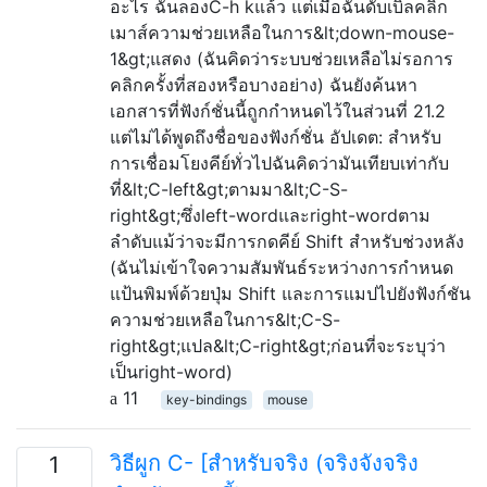
อะไร ฉันลองC-h kแล้ว แต่เมื่อฉันดับเบิลคลิก
เมาส์ความช่วยเหลือในการ&lt;down-mouse-
1&gt;แสดง (ฉันคิดว่าระบบช่วยเหลือไม่รอการ
คลิกครั้งที่สองหรือบางอย่าง) ฉันยังค้นหา
เอกสารที่ฟังก์ชั่นนี้ถูกกำหนดไว้ในส่วนที่ 21.2
แต่ไม่ได้พูดถึงชื่อของฟังก์ชั่น อัปเดต: สำหรับ
การเชื่อมโยงคีย์ทั่วไปฉันคิดว่ามันเทียบเท่ากับ
ที่&lt;C-left&gt;ตามมา&lt;C-S-
right&gt;ซึ่งleft-wordและright-wordตาม
ลำดับแม้ว่าจะมีการกดคีย์ Shift สำหรับช่วงหลัง
(ฉันไม่เข้าใจความสัมพันธ์ระหว่างการกำหนด
แป้นพิมพ์ด้วยปุ่ม Shift และการแมปไปยังฟังก์ชัน
ความช่วยเหลือในการ&lt;C-S-
right&gt;แปล&lt;C-right&gt;ก่อนที่จะระบุว่า
เป็นright-word)
11
key-bindings
mouse
วิธีผูก C- [สำหรับจริง (จริงจังจริง
1