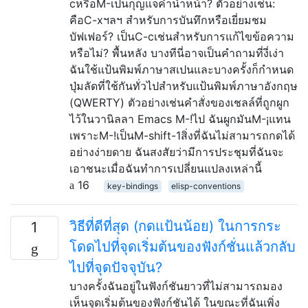
cหรือM-เป็นกุญแจคำนำหน้า? ตัวอย่างเช่น:
คือC-xฯลฯ สำหรับการบันทึกหรือเยี่ยมชม
บัฟเฟอร์? เป็นC-cเช่นสำหรับการแก้ไขข้อความ
หรือไม่? พื้นหลัง บางทีนี่อาจเป็นคำถามที่งี่เง่า
ฉันใช้แป้นพิมพ์ภาษาสเปนและบางครั้งก็กำหนด
ปุ่มลัดที่ใช้กันทั่วไปสำหรับแป้นพิมพ์ภาษาอังกฤษ
(QWERTY) ตัวอย่างเช่นคำสั่งของเชลล์ที่ถูกผูก
ไว้ในวานิลลา Emacs M-!ไป ฉันผูกมันM-¡แทน
เพราะM-!เป็นM-shift-1สิ่งที่ฉันไม่สามารถกดได้
อย่างง่ายดาย ฉันสงสัยว่ามีการประชุมที่ฉันจะ
เอาชนะเมื่อฉันทำการเปลี่ยนแปลงเหล่านี้
16
key-bindings
elisp-conventions
วิธีที่ดีที่สุด (กดแป้นน้อย) ในการกระ
1
โดดไปที่จุดเริ่มต้นของฟังก์ชั่นแล้วกลับ
ไปที่จุดปัจจุบัน?
บางครั้งฉันอยู่ในฟังก์ชันยาวที่ไม่สามารถมอง
เห็นจุดเริ่มต้นของฟังก์ชันได้ ในขณะที่ฉันเพิ่ง