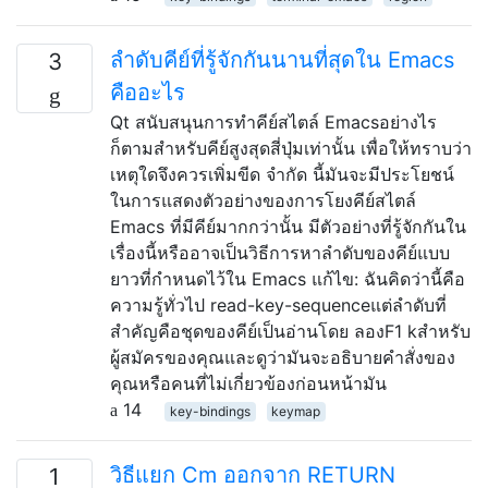
ลำดับคีย์ที่รู้จักกันนานที่สุดใน Emacs
3
คืออะไร
Qt สนับสนุนการทำคีย์สไตล์ Emacsอย่างไร
ก็ตามสำหรับคีย์สูงสุดสี่ปุ่มเท่านั้น เพื่อให้ทราบว่า
เหตุใดจึงควรเพิ่มขีด จำกัด นี้มันจะมีประโยชน์
ในการแสดงตัวอย่างของการโยงคีย์สไตล์
Emacs ที่มีคีย์มากกว่านั้น มีตัวอย่างที่รู้จักกันใน
เรื่องนี้หรืออาจเป็นวิธีการหาลำดับของคีย์แบบ
ยาวที่กำหนดไว้ใน Emacs แก้ไข: ฉันคิดว่านี้คือ
ความรู้ทั่วไป read-key-sequenceแต่ลำดับที่
สำคัญคือชุดของคีย์เป็นอ่านโดย ลองF1 kสำหรับ
ผู้สมัครของคุณและดูว่ามันจะอธิบายคำสั่งของ
คุณหรือคนที่ไม่เกี่ยวข้องก่อนหน้ามัน
14
key-bindings
keymap
วิธีแยก Cm ออกจาก RETURN
1