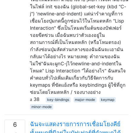
ในไฟล์ init ของฉัน (global-set-key (kbd "C-
j") 'newline-and-indent) แต่น่ารำคาญที่การ
เชื่อมโยงปุ่มกดนี้ถูกซ่อนไว้ในโหมดหลัก "Lisp
Interaction" ซึ่งเป็นโหมดเริ่มต้นของบัฟเฟอร์
รอยขีดข่วน เมื่อฉันพบว่าตัวเองอยู่ใน
สถานการณ์ที่เป็นโหมดหลัก (หรือโหมดรอง)
กำลังซ่อนปุ่มลัดส่วนกลางของฉันฉันจะเอามัน
กลับมาได้อย่างไร หมายเหตุ: คำถามของฉัน
ไม่ใช่"ฉันจะผูกC-jไว้newline-and-indentใน
โหมด" Lisp Interaction "ได้อย่างไร" ฉันสนใจ
คำตอบทั่วไปเพิ่มเติมเกี่ยวกับวิธีจัดการกับ
keymaps ที่ขัดแย้งหรือ keybindings ผู้ใช้ที่ถูก
ซ่อนโดยโหมดหลัก / รองบางอย่าง
38
key-bindings
major-mode
keymap
minor-mode
ฉันจะแสดงรายการการเชื่อมโยงคีย์
6
ทั้งหมดที่มีอยู่ในบัฟเฟอร์ที่กำหนดได้