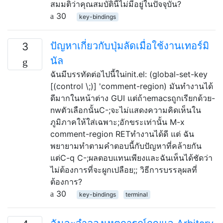
สมมติว่าคุณสมบัตินี้ไม่มีอยู่ในปัจจุบัน?
30
key-bindings
ปัญหาเกี่ยวกับปุ่มลัดเมื่อใช้งานเทอร์มิ
3
นัล
ฉันมีบรรทัดต่อไปนี้ในinit.el: (global-set-key
[(control \;)] 'comment-region) มันทำงานได้
ดีมากในหน้าต่าง GUI แต่ถ้าemacsถูกเรียกด้วย-
nwตัวเลือกนั้นC-;จะไม่แสดงความคิดเห็นใน
ภูมิภาคให้ใส่เฉพาะ;อักขระเท่านั้น M-x
comment-region RETทำงานได้ดี แต่ ฉัน
พยายามทำตามคำตอบนี้กับปัญหาที่คล้ายกัน
แต่C-q C-;ผลตอบแทนเพียงและฉันเห็นได้ชัดว่า
ไม่ต้องการที่จะผูกเปลือย;; วิธีการบรรลุผลที่
ต้องการ?
30
key-bindings
terminal