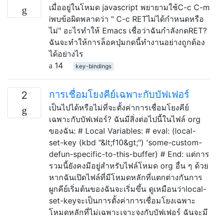
เมื่ออยู่ในโหมด javascript พยายามใช้C-c C-m
iพบข้อผิดพลาดว่า " C-c RETไม่ได้กำหนดหรือ
ไม่" อะไรทำให้ Emacs เชื่อว่าฉันกำลังกดRET?
ฉันจะทำให้การล็อคปุ่มกดนี้ทำงานอย่างถูกต้อง
ได้อย่างไร
14
key-bindings
การเชื่อมโยงคีย์เฉพาะกับบัฟเฟอร์
2
เป็นไปได้หรือไม่ที่จะตั้งค่าการเชื่อมโยงคีย์
เฉพาะกับบัฟเฟอร์? ฉันมีสิ่งต่อไปนี้ในไฟล์ org
ของฉัน: # Local Variables: # eval: (local-
set-key (kbd "&lt;f10&gt;") 'some-custom-
defun-specific-to-this-buffer) # End: แต่การ
รวมนี้ยังคงมีอยู่สำหรับไฟล์โหมด org อื่น ๆ ด้วย
หากฉันเปิดไฟล์ที่มีโหมดหลักที่แตกต่างกันการ
ผูกคีย์เริ่มต้นของฉันจะเริ่มขึ้น ดูเหมือนว่าlocal-
set-keyจะเป็นการตั้งค่าการเชื่อมโยงเฉพาะ
โหมดหลักที่ไม่เฉพาะเจาะจงกับบัฟเฟอร์ ฉันจะมี