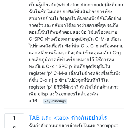
เรียนรู้เกี่ยวกับ(which-function-mode)สิ่งที่บอก
ฉันในชื่อโมเดลของฟังก์ชั่นฉันต้องการที่จะ
สามารถข้ามไปยังจุดเริ่มต้นของฟังก์ชั่นได้อย่าง
รวดเร็วและกลับมาได้อย่างง่ายดายที่สุด จนถึง
ตอนนี้ฉันได้พบคำตอบสองข้อ ใช้เครื่องหมาย
C-SPC ทำเครื่องหมายจุดปัจจุบัน C-M-a เลื่อน
ไปข้างหลังเพื่อเริ่มฟังก์ชั่น C-x C-x เครื่องหมาย
แลกเปลี่ยนพร้อมจุดปัจจุบัน (ข้ามคุณกลับ) C-g
ยกเลิกภูมิภาคที่ทำเครื่องหมายไว้ ใช้การลง
ทะเบียน C-x r SPC p บันทึกจุดปัจจุบันใน
register 'p' C-M-a เลื่อนไปข้างหลังเพื่อเริ่มฟัง
ก์ชั่น C-x r j p ข้ามไปยังจุดที่บันทึกไว้ใน
register 'p' มีวิธีที่ดีกว่า? ฉันไม่ได้ต่อต้านการ
เพิ่ม elisp ลงใน.emacsไฟล์ของฉัน
16
key-bindings
TAB และ <tab> ต่างกันอย่างไร
1
ฉันกำลังอ่านเอกสารสำหรับโหมด Yasnippet