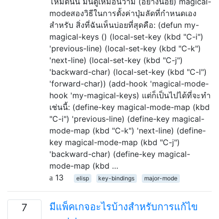
โหมดนั้น มันดูเหมือนว่ามี (อย่างน้อย) magical-
modeสองวิธีในการตั้งค่าปุ่มลัดที่กำหนดเอง
สำหรับ สิ่งที่ฉันเห็นบ่อยที่สุดคือ: (defun my-
magical-keys () (local-set-key (kbd "C-i")
'previous-line) (local-set-key (kbd "C-k")
'next-line) (local-set-key (kbd "C-j")
'backward-char) (local-set-key (kbd "C-l")
'forward-char)) (add-hook 'magical-mode-
hook 'my-magical-keys) แต่ก็เป็นไปได้ที่จะทำ
เช่นนี้: (define-key magical-mode-map (kbd
"C-i") 'previous-line) (define-key magical-
mode-map (kbd "C-k") 'next-line) (define-
key magical-mode-map (kbd "C-j")
'backward-char) (define-key magical-
mode-map (kbd …
13
elisp
key-bindings
major-mode
มีแพ็คเกจอะไรบ้างสำหรับการแก้ไข
7