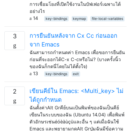
การเชื่อมโยงที่เปิดใช้งานในบัฟเฟอร์เฉพาะได้
อย่างไร
14
key-bindings
keymap
file-local-variables
การยืนยันหลังจาก Cx Cc ก่อนออก
3
จาก Emacs
ฉันสามารถกำหนดค่า Emacs เพื่อขอการยืนยัน
ก่อนที่จะออกได้C-x C-cหรือไม่? (บางครั้งนิ้ว
ของฉันก็กดนี่โดยไม่ได้ตั้งใจ)
13
key-bindings
exit
เขียนคีย์ใน Emacs: <Multi_key> ไม่
2
ได้ถูกกำหนด
ฉันตั้งค่าAlt Grคีย์บนแป้นพิมพ์ของฉันเป็นคีย์
เขียนในระบบของฉัน (Ubuntu 14.04) เพื่อพิมพ์
ตัวอักษรเช่นéóèàùçüและอื่น ๆ แต่เมื่อฉันใช้
Emacs และพยายามกดAlt Grปุ่มฉันมีข้อความ