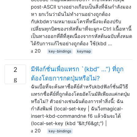
post-ASCII บางอย่างเกือบเป็นสิ่งที่ฉันกำลังมอง
หา ยกเว้นว่ามันไม่ทำงานอย่างถูกต้อง
กับkbdความหมายแมโครที่หนึ่งจะต้องปรับ
เปลี่ยนทุกบิตของรหัสที่มาที่จะผูก+Ctrl iเนื้อหานี้
เป็นทางออกที่ดีที่สุดเนื่องจากรหัสต้นฉบับทั้งหมด
ได้รับการแก้ไขอย่างถูกต้อง ใช้(kbd …
20
key-bindings
keymap
มีฟังก์ชั่นเพื่อแทรก `(kbd“ …”) ที่ถูก
2
ต้องโดยการกดปุ่มหรือไม่?
ฉันเบื่อที่จะค้นหาชื่อคีย์สำหรับkbdฟังก์ชั่นมีวิธี
แทรกชื่อคีย์ที่ถูกต้องโดยอัตโนมัติเพียงแค่กดปุ่ม
หรือไม่? ตัวอย่างเช่นฉันต้องการทำสิ่งนี้: ฉัน
กำลังพิมพ์ (local-set-key | ฉันวิ่งmagical-
insert-kbd-commandกด f6 แล้วฉันจะได้
(local-set-key (kbd "&lt;f6&gt;") |
20
key-bindings