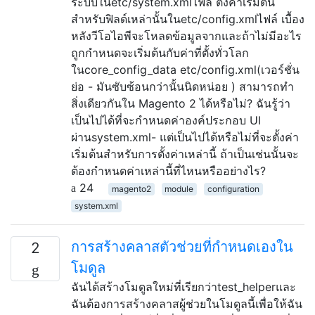
ระบบในetc/system.xmlไฟล์ ตั้งค่าเริ่มต้น
สำหรับฟิลด์เหล่านั้นในetc/config.xmlไฟล์ เบื้อง
หลังวีโอไอพีจะโหลดข้อมูลจากและถ้าไม่มีอะไร
ถูกกำหนดจะเริ่มต้นกับค่าที่ตั้งทั่วโลก
ในcore_config_data etc/config.xml(เวอร์ชั่น
ย่อ - มันซับซ้อนกว่านั้นนิดหน่อย ) สามารถทำ
สิ่งเดียวกันใน Magento 2 ได้หรือไม่? ฉันรู้ว่า
เป็นไปได้ที่จะกำหนดค่าองค์ประกอบ UI
ผ่านsystem.xml- แต่เป็นไปได้หรือไม่ที่จะตั้งค่า
เริ่มต้นสำหรับการตั้งค่าเหล่านี้ ถ้าเป็นเช่นนั้นจะ
ต้องกำหนดค่าเหล่านี้ที่ไหนหรืออย่างไร?
24
magento2
module
configuration
system.xml
การสร้างคลาสตัวช่วยที่กำหนดเองใน
2
โมดูล
ฉันได้สร้างโมดูลใหม่ที่เรียกว่าtest_helperและ
ฉันต้องการสร้างคลาสผู้ช่วยในโมดูลนี้เพื่อให้ฉัน