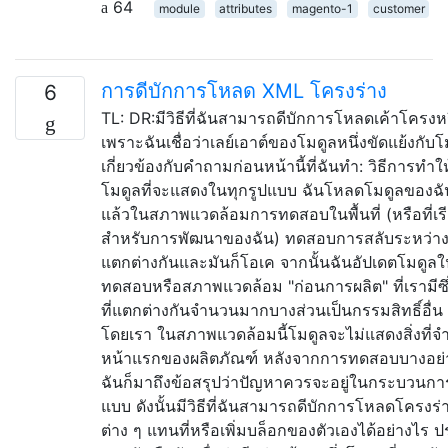
64
module
attributes
magento-1
customer
การดีบักการโหลด XML โครงร่าง
6
TL: DR:มีวิธีที่ฉันสามารถดีบักการโหลดเค้าโครงห
เพราะฉันเชื่อว่าเลย์เอาต์ของโมดูลหนึ่งขัดแย้งกับโมด
เกี่ยวข้องกับคำถามก่อนหน้านี้ที่ฉันทำ: วิธีการทำใ
โมดูลที่จะแสดงในทุกรูปแบบ ฉันโหลดโมดูลของฉั
แล้วในสภาพแวดล้อมการทดสอบในพื้นที่ (หรือที่เร
สำหรับการพัฒนาของฉัน) ทดสอบการสลับระหว่าง 3
แตกต่างกันและมันก็โอเค จากนั้นฉันอัปเดตโมดูล
ทดสอบหรือสภาพแวดล้อม "ก่อนการผลิต" ที่เรามีซึ่
ที่แตกต่างกันจำนวนมากบางส่วนเป็นกรรมสิทธิ์อื่น 
โดยเรา ในสภาพแวดล้อมนี้โมดูลจะไม่แสดงสิ่งที่จ
หน้าแรกของผลิตภัณฑ์ หลังจากการทดสอบบางอย่าง
ฉันก็มาถึงข้อสรุปว่าปัญหาควรจะอยู่ในกระบวนก
แบบ ดังนั้นมีวิธีที่ฉันสามารถดีบักการโหลดโครงร่
ต่าง ๆ แทนที่หรือเพิ่มบล็อกของตัวเองได้อย่างไร ป