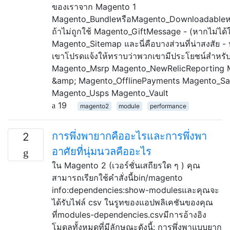
ของเราจาก Magento 1
Magento_BundleหรือMagento_Downloadableห
ถ้าไม่ถูกใช้ Magento_GiftMessage - (หากไม่ได้
Magento_Sitemap และนี่คือบางส่วนที่น่าสงสัย 
เขาโปรดแจ้งให้ทราบว่าพวกเขามีประโยชน์สำหร
Magento_Msrp Magento_NewRelicReporting M
&amp; Magento_OfflinePayments Magento_S
Magento_Usps Magento_Vault
19
magento2
module
performance
การพึ่งพายากคืออะไรและการพึ่งพา
2
อาศัยที่นุ่มนวลคืออะไร
ใน Magento 2 (เวอร์ชั่นเสถียรใด ๆ ) คุณ
สามารถเรียกใช้คำสั่งนี้bin/magento
info:dependencies:show-modulesและคุณจะ
ได้รับไฟล์ csv ในรูทของแอปพลิเคชันของคุณ
ที่modules-dependencies.csvมีการอ้างอิง
โมดูลทั้งหมดที่มีลักษณะดังนี้: การพึ่งพาแบบยาก