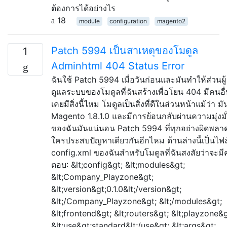
ต้องการได้อย่างไร
18
module
configuration
magento2
Patch 5994 เป็นสาเหตุของโมดูล
1
Adminhtml 404 Status Error
ฉันใช้ Patch 5994 เมื่อวันก่อนและมันทำให้ส่วนผู้
ดูแลระบบของโมดูลที่ฉันสร้างเพื่อโยน 404 มีคนอื
เคยมีสิ่งนี้ไหม โมดูลเป็นสิ่งที่ดีในส่วนหน้าแม้ว่า มั
Magento 1.8.1.0 และมีการย้อนกลับผ่านความมุ่งมั
ของฉันมันแน่นอน Patch 5994 ที่ทุกอย่างผิดพลาด
ใครประสบปัญหาเดียวกันอีกไหม ด้านล่างนี้เป็นไฟล
config.xml ของฉันสำหรับโมดูลที่ฉันสงสัยว่าจะมี
ตอบ: &lt;config&gt; &lt;modules&gt;
&lt;Company_Playzone&gt;
&lt;version&gt;0.1.0&lt;/version&gt;
&lt;/Company_Playzone&gt; &lt;/modules&gt;
&lt;frontend&gt; &lt;routers&gt; &lt;playzone&g
&lt;use&gt;standard&lt;/use&gt; &lt;args&gt;