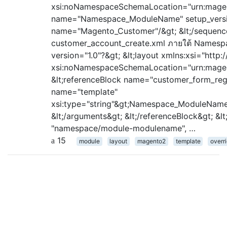
xsi:noNamespaceSchemaLocation="urn:magent
name="Namespace_ModuleName" setup_version
name="Magento_Customer"/&gt; &lt;/sequence&
customer_account_create.xml ภายใต้ Namespac
version="1.0"?&gt; &lt;layout xmlns:xsi="ht
xsi:noNamespaceSchemaLocation="urn:magent
&lt;referenceBlock name="customer_form_regi
name="template"
xsi:type="string"&gt;Namespace_ModuleName::
&lt;/arguments&gt; &lt;/referenceBlock&gt; &lt
"namespace/module-modulename", …
15
module
layout
magento2
template
overr