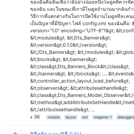
ของฉันคือฉันเชื่อว่ามีอย่างน้อยหนึ่งโมดูลที่ควรขัด
ของฉัน และในขณะที่เรามีโมดูลจำนวนมากฉันกำ
วิธีการที่แตกต่างกันในการปิดใช้งานโมดูลทีละคนแ
เป็นปัญหาที่มีปัญหา ไฟล์ config.xml ของฉันคือ: 
version="1.0" encoding="UTF-8"?&gt; &lt;conf
&lt;modules&gt; &lt;Dts_Banners&gt;
&lt;version&gt;0.1.0&lt;/version&gt;
&lt;/Dts_Banners&gt; &lt;/modules&gt; &lt;glob
&lt;blocks&gt; &lt;banners&gt;
&lt;class&gt;Dts_Banners_Block&lt;/class&gt;
&lt;/banners&gt; &lt;/blocks&gt; .... &lt;events&
&lt;controller_action_layout_load_before&gt;
&lt;observers&gt; &lt;attributesethandle&gt;
&lt;class&gt;Dts_Banners_Model_Observer&lt;/
&lt;method&gt;addAttributeSetHandle&lt;/met
&lt;/attributesethandle&gt; …
36
module
layout
xml
magento-1
debuggin