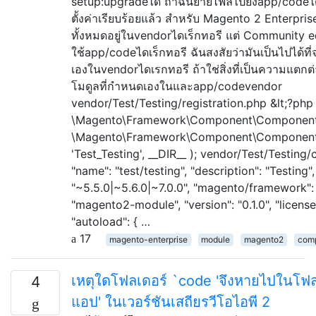
setup:upgradeได้ ถ้าฉันย้ายไฟล์ไปยังapp/code
ตั้งค่าเรียบร้อยแล้ว สำหรับ Magento 2 Enterpris
ทั้งหมดอยู่ในvendorไดเร็กทอรี แต่ Community e
ใช้app/codeไดเร็กทอรี ฉันสงสัยว่ามันเป็นไปได้ที
เองในvendorไดเรกทอรี ถ้าใช่สิ่งที่เป็นความแตกต
โมดูลที่กำหนดเองในและapp/codevendor
vendor/Test/Testing/registration.php &lt;?php
\Magento\Framework\Component\ComponentRe
\Magento\Framework\Component\Component
'Test_Testing', __DIR__ ); vendor/Test/Testing
"name": "test/testing", "description": "Testing",
"~5.5.0|~5.6.0|~7.0.0", "magento/framework": "
"magento2-module", "version": "0.1.0", "license"
"autoload": { …
17
magento-enterprise
module
magento2
com
เหตุใดโฟลเดอร์ `code 'จึงหายไปในโฟล
4
แอป' ในเวอร์ชันเสถียรวีโอไอพี 2