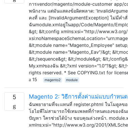
การvendor/magento/module-customer app/cod
พนักงาน แต่มันแสดงข้อผิดพลาด: 'InvalidArgumen
คงที่ และ [InvalidArgumentException] ไม่มีคำสั
ฉันmodule.xmlอยู่ในapp/Code/Magento/Employ
&gt; &lt;config xmlns:xsi="http://www.w3.o
xsi:noNamespaceSchemaLocation="urn:magen
&lt;module name="Magento_Employee" setup_v
&lt;module name="Magento_Eav"/&gt; &lt;mo
&lt;/sequence&gt; &lt;/module&gt; &lt;/config&
My.xmlของฉัน &lt;?xml version="1.0"?&gt; &lt;
rights reserved. * See COPYING.txt for license
15
magento2
module
Magento 2: วิธีการตั้งค่าแม่แบบกำหน
5
ฉันพยายามที่จะแทนที่ register.phtml ในโมดูลของ
โอไอพีไม่สามารถใช้เทมเพลตที่กำหนดเองของฉันเพ
ปัญหา ใครช่วยได้บ้าง ขอบคุณล่วงหน้า. module.x
xmlns:xsi="http://www.w3.org/2001/XMLSche