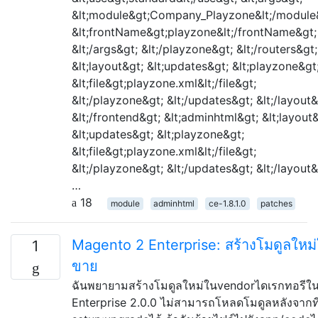
&lt;module&gt;Company_Playzone&lt;/module
&lt;frontName&gt;playzone&lt;/frontName&gt;
&lt;/args&gt; &lt;/playzone&gt; &lt;/routers&gt;
&lt;layout&gt; &lt;updates&gt; &lt;playzone&gt
&lt;file&gt;playzone.xml&lt;/file&gt;
&lt;/playzone&gt; &lt;/updates&gt; &lt;/layout&
&lt;/frontend&gt; &lt;adminhtml&gt; &lt;layout&
&lt;updates&gt; &lt;playzone&gt;
&lt;file&gt;playzone.xml&lt;/file&gt;
&lt;/playzone&gt; &lt;/updates&gt; &lt;/layout&
…
18
module
adminhtml
ce-1.8.1.0
patches
Magento 2 Enterprise: สร้างโมดูลใหม่
1
ขาย
ฉันพยายามสร้างโมดูลใหม่ในvendorไดเรกทอรีใ
Enterprise 2.0.0 ไม่สามารถโหลดโมดูลหลังจากที