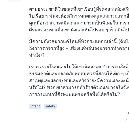
ตามธรรมชาติในขณะที่เขาเรียนรู้ที่จะคลานล่องเร
ไปเรื่อย ๆ มันจะต้องมีการหกตกหลุมและกระแทกอื่
ดูเหมือนว่าเขาจะมีความสามารถเป็นพิเศษในกา
ศีรษะของเขาเมื่อเขานั่งและหันไปรอบ ๆ เร็วเกินไป
มีความกังวลมากแค่ไหนที่หัวกระแทกเหล่านี้ (ฉันไม
ถึงการตกจากที่สูง - เพียงแค่หล่นลงมาจากท่าคลา
ท่านั่ง)?
เราควรจะโฉบและไม่ให้เขาล้มลงเลย? การตกสิ่งที่
ธรรมชาติและปลอดภัยพอสมควรที่สอนให้เด็ก ๆ เกี
สาเหตุและผลกระทบและหวังว่าจะมีความเงอะงะน
หรือไม่? พวกเขาสามารถทำร้ายตัวเองอย่างจริงจั
การกระแทกที่ศีรษะบนพรมหรือพื้นได้หรือไม่?
infant
safety
—
แ