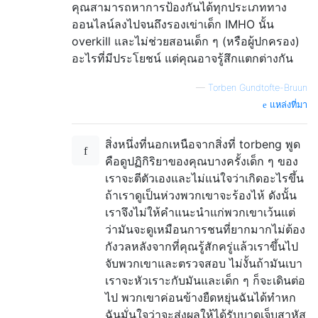
คุณสามารถหาการป้องกันได้ทุกประเภททาง
ออนไลน์ลงไปจนถึงรองเข่าเด็ก IMHO นั้น
overkill และไม่ช่วยสอนเด็ก ๆ (หรือผู้ปกครอง)
อะไรที่มีประโยชน์ แต่คุณอาจรู้สึกแตกต่างกัน
—
Torben Gundtofte-Bruun
แหล่งที่มา
สิ่งหนึ่งที่นอกเหนือจากสิ่งที่ torbeng พูด
คือดูปฏิกิริยาของคุณบางครั้งเด็ก ๆ ของ
เราจะตีตัวเองและไม่แน่ใจว่าเกิดอะไรขึ้น
ถ้าเราดูเป็นห่วงพวกเขาจะร้องไห้ ดังนั้น
เราจึงไม่ให้คำแนะนำแก่พวกเขาเว้นแต่
ว่ามันจะดูเหมือนการชนที่ยากมากไม่ต้อง
กังวลหลังจากที่คุณรู้สักครู่แล้วเราขึ้นไป
จับพวกเขาและตรวจสอบ ไม่งั้นถ้ามันเบา
เราจะหัวเราะกับมันและเด็ก ๆ ก็จะเดินต่อ
ไป พวกเขาค่อนข้างยืดหยุ่นฉันได้ทำหก
ฉันมั่นใจว่าจะส่งผลให้ได้รับบาดเจ็บสาหัส