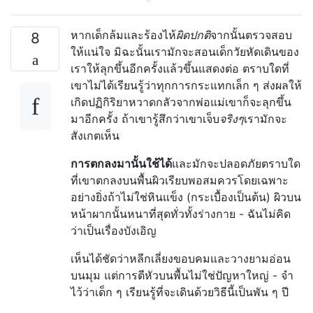
หากเด็กล้มและร้องไห้
ผิดปกติ
จากนั้นตรวจสอบ
8
ให้แน่ใจ มิฉะนั้นเรามักจะสอนเด็กวัยหัดเดินของ
เราให้ลุกขึ้นอีกครั้งแล้วขึ้นแสดงต่อ ตราบใดที่
เขาไม่ได้เรียนรู้ว่าทุกการกระแทกเล็ก ๆ ส่งผลให้
เกิดปฏิกิริยาหวาดกลัวจากพ่อแม่เขาก็จะลุกขึ้น
มาอีกครั้ง ถ้าเขารู้สึกว่าเขาเจ็บ
จริงๆ
เรามักจะ
สังเกตเห็น
การตกลงมานั้นใช้ได้
และมักจะปลอดภัยตราบใด
ที่เขาตกลงบนพื้นผิวเรียบพอสมควรโดยเฉพาะ
อย่างยิ่งถ้าไม่ใช่หินแข็ง (กระเบื้องเป็นต้น) ผิวบน
หน้าผากนั้นหนาที่สุดทั่วทั้งร่างกาย - ฉันไม่คิด
ว่าเป็นเรื่องบังเอิญ
เห็นได้ชัดว่าหลีกเลี่ยงขอบคมและวางยามอ่อน
บนมุม แต่การตีหัวบนพื้นไม่ใช่ปัญหาใหญ่ - จำ
ไว้ว่าเด็ก ๆ เรียนรู้ที่จะเดินด้วยวิธีนี้เป็นพัน ๆ ปี