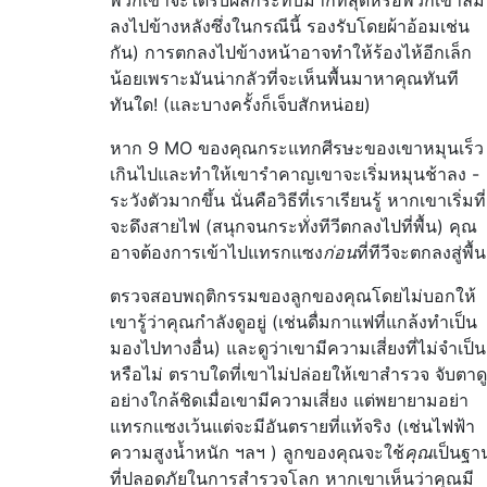
ลงไปข้างหลังซึ่งในกรณีนี้ รองรับโดยผ้าอ้อมเช่น
กัน) การตกลงไปข้างหน้าอาจทำให้ร้องไห้อีกเล็ก
น้อยเพราะมันน่ากลัวที่จะเห็นพื้นมาหาคุณทันที
ทันใด! (และบางครั้งก็เจ็บสักหน่อย)
หาก 9 MO ของคุณกระแทกศีรษะของเขาหมุนเร็ว
เกินไปและทำให้เขารำคาญเขาจะเริ่มหมุนช้าลง -
ระวังตัวมากขึ้น นั่นคือวิธีที่เราเรียนรู้ หากเขาเริ่มที่
จะดึงสายไฟ (สนุกจนกระทั่งทีวีตกลงไปที่พื้น) คุณ
อาจต้องการเข้าไปแทรกแซง
ก่อน
ที่ทีวีจะตกลงสู่พื้น
ตรวจสอบพฤติกรรมของลูกของคุณโดยไม่บอกให้
เขารู้ว่าคุณกำลังดูอยู่ (เช่นดื่มกาแฟที่แกล้งทำเป็น
มองไปทางอื่น) และดูว่าเขามีความเสี่ยงที่ไม่จำเป็น
หรือไม่ ตราบใดที่เขาไม่ปล่อยให้เขาสำรวจ จับตาดู
อย่างใกล้ชิดเมื่อเขามีความเสี่ยง แต่พยายามอย่า
แทรกแซงเว้นแต่จะมีอันตรายที่แท้จริง (เช่นไฟฟ้า
ความสูงน้ำหนัก ฯลฯ ) ลูกของคุณจะใช้
คุณ
เป็นฐา
ที่ปลอดภัยในการสำรวจโลก หากเขาเห็นว่าคุณมี