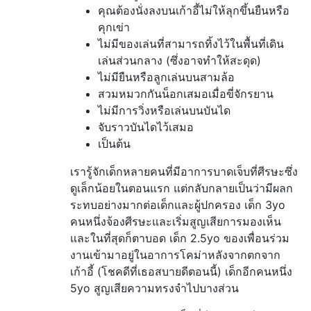
คุณต้องนั่งลงบนเก้าอี้ไม่ให้ลุกขึ้นยืนหรือ
คุกเข่า
ไม่มีของเล่นที่สามารถทิ้งไว้ในพื้นที่เดิน
เล่นส่วนกลาง (ซึ่งอาจทำให้สะดุด)
ไม่มียืนหรือลูกเล่นบนสามล้อ
สวมหมวกกันน็อกเสมอเมื่อขี่จักรยาน
ไม่มีการวิ่งหรือเล่นบนบันได
จับราวบันไดไว้เสมอ
เป็นต้น
เรารู้จักเด็กหลายคนที่มีอาการบาดเจ็บที่ศีรษะซึ่ง
ดูเล็กน้อยในตอนแรก แต่กลับกลายเป็นว่ามีผลก
ระทบอย่างมากต่อเด็กและผู้ปกครอง เด็ก 3yo
คนหนึ่งจ้องศีรษะและเริ่มสูญเสียการมองเห็น
และในที่สุดก็ตาบอด เด็ก 2.5yo ของเพื่อนร่วม
งานเข้ามาอยู่ในอาการโคม่าหลังจากตกจาก
เก้าอี้ (โชคดีที่เธอสบายดีตอนนี้) เด็กอีกคนหนึ่ง
5yo สูญเสียความทรงจำไปบางส่วน