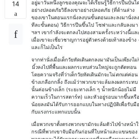
อยู่มาวันหนึ่งลูกของคุณจะได้เรียนรู้วิธีการปีนบันไ
14
อย่างปลอดภัยวิธีลงเขาอย่างปลอดภัย (ที่ด้านล่าง
ของเขาในตอนแรกนั่งลงบนขั้นตอนและลงมานั่งล
ทีละขั้นตอน) วิธีการปีนขึ้นไป โซฟาและกลับลงมา
ฯลฯ เขากำลังจะตกลงไปสองสามครั้งระหว่างนี้แล
เมื่อเขาจะเชี่ยวชาญการอยู่ตัวตรงด้วยเท้าสองข้าง 
และก็ไม่เป็นไร
จากท่านั่งเมื่อเด็กวัยหัดเดินตกลงมามันเป็น
เพียงไม่กี
นิ้ว
ลงไปที่พื้นและผลกระทบส่วนใหญ่จะถูกตัดทอน
โดยความจริงที่ว่าเด็กวัยหัดเดินมักจะไม่
ตก
แต่ค่อน
ข้างเกลือกกลิ้ง ถึงแม้ว่าพวกเขาจะล้มลงผลกระทบ
นั้นค่อนข้างเล็ก (ระยะทางเล็ก ๆ น้ำหนักน้อยไม่มี
ความเร็วในการสตาร์ท) และหัวอยู่รอบมากขึ้นหรื
น้อยลงมันได้รับการออกแบบในทางปฏิบัติเพื่อรับมื
กับแรงกระแทกแบบนั้น
เมื่อพวกเขาตั้งตรงพวกเขามักจะล้มตัวไปข้างหน้า
กรณีที่พวกเขาจับมือกันก่อนที่ใบหน้าและแขนของ
พวกเขาจะได้รับผลกระทบมากที่สุดหรือพวกเขาล้ม