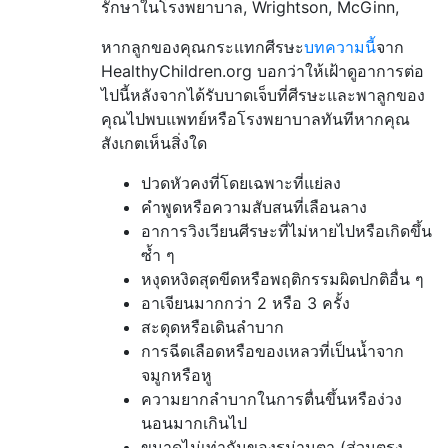
รักษาในโรงพยาบาล, Wrightson, McGinn,
หากลูกของคุณกระแทกศีรษะ
บทความนี้
จาก
HealthyChildren.org บอกว่าให้เฝ้าดูอาการต่อ
ไปนี้หลังจากได้รับบาดเจ็บที่ศีรษะและพาลูกของ
คุณไปพบแพทย์หรือโรงพยาบาลทันทีหากคุณ
สังเกตเห็นสิ่งใด
ปวดหัวคงที่โดยเฉพาะที่แย่ลง
คำพูดหรือความสับสนที่เลือนลาง
อาการวิงเวียนศีรษะที่ไม่หายไปหรือเกิดขึ้น
ซ้ำ ๆ
หงุดหงิดสุดขีดหรือพฤติกรรมผิดปกติอื่น ๆ
อาเจียนมากกว่า 2 หรือ 3 ครั้ง
สะดุดหรือเดินลำบาก
การฉีดเลือดหรือของเหลวที่เป็นน้ำจาก
จมูกหรือหู
ความยากลำบากในการตื่นขึ้นหรือง่วง
นอนมากเกินไป
ขนาดไม่เท่ากันของรูม่านตา (ส่วนตรง