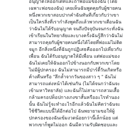
อนุญาตให้ออกเดทและถ้าพ่อแม่ของฉัน (โดย
เฉพาะพ่อของฉัน) เคยเห็นฉันพูดคุยกับผู้ชายคน
หนึ่งพวกเขาสอบปากคำฉันทันทีเกี่ยวกับว่าเขา
เป็นใครสิ่งที่เรากำลังพูดถึงแล้วพวกเขาเตือนฉัน
ว่าฉันไม่ได้รับอนุญาต จนถึงปัจจุบันจนกระทั่งฉัน
เข้าเรียนในวิทยาลัยและบางครั้งฉันรู้สึกว่าฉันไม่
สามารถคุยกับผู้ชายคนหนึ่งได้โดยที่พ่อแม่ไม่ติด
จมูก อีกสิ่งหนึ่งที่ฉันถูกปฏิเสธคือออกไปเที่ยวกับ
เพื่อน ฉันได้รับอนุญาตให้มีเพื่อน แต่พ่อแม่ของ
ฉันไม่เคยให้ฉันออกไปข้างนอกกับพวกเขาโดย
ไม่มีผู้ปกครอง ฉันไม่สามารถมีปาร์ตี้วันเกิดหรือ
ค้างคืนหรือ "ลึกล้ำจากวันของสาว ๆ " ฉันไม่
สามารถแต่งหน้าได้เช่นกัน (ไม่ได้จนกว่าฉันจะ
เข้ามหาวิทยาลัย) และฉันก็ไม่สามารถสวมเสื้อ
กล้ามครอปท็อปกางเกงขาสั้นหรืออะไรทำนอง
นั้น ฉันไม่รู้จะทำอะไรอีกแล้วฉันไม่คิดว่าฉันจะ
ใช้ชีวิตแบบนี้ได้อีกต่อไป ฉันพยายามขอให้ผู้
ปกครองของฉันเข้มงวดน้อยกว่านี้เล็กน้อย แต่
พวกเขาก็พูดไม่ออก ฉันมีความรับผิดชอบและ