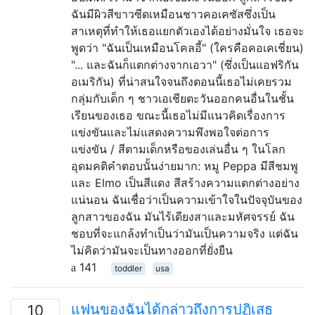
ฉันมีผิวสีขาวซีดเหมือนชาวคอเคซัสซึ่งเป็น
สาเหตุที่ทำให้เธอแยกตัวเองได้อย่างมั่นใจ เธอจะ
พูดว่า "ฉันเป็นเหมือนโคลอี้" (ใครคือคอเคเชี่ยน)
"... และฉันก็แตกต่างจากเอวา" (ซึ่งเป็นแอฟริกัน
อเมริกัน) ที่น่าสนใจจนถึงตอนนี้เธอไม่เคยรวม
กลุ่มกับเด็ก ๆ ชาวเอเชียตะวันออกคนอื่นในชั้น
เรียนของเธอ ขณะนี้เธอไม่มีแนวคิดเรื่องการ
แข่งขันและไม่แสดงความพึงพอใจต่อการ
แข่งขัน / สีตามเด็กหรือของเล่นอื่น ๆ ในโลก
อุดมคติคำตอบนั้นง่ายมาก: หมู Peppa มีสีชมพู
และ Elmo เป็นสีแดง สีสร้างความแตกต่างอย่าง
แน่นอน ฉันเชื่อว่าเป็นความเข้าใจในปัจจุบันของ
ลูกสาวของฉัน มันไร้เดียงสาและมหัศจรรย์ ฉัน
ชอบที่จะแกล้งทำเป็นว่ามันเป็นความจริง แต่ฉัน
ไม่คิดว่ามันจะเป็นทางออกที่ยั่งยืน
141
toddler
usa
แฟนของฉันได้กล่าวถึงการปฏิเสธ
10