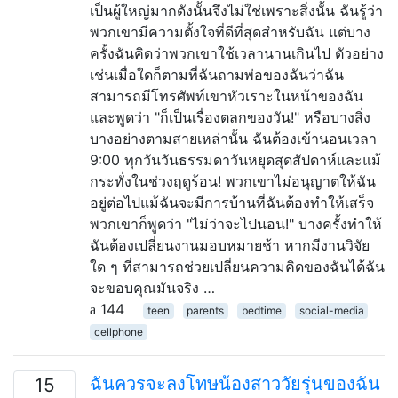
เป็นผู้ใหญ่มากดังนั้นจึงไม่ใช่เพราะสิ่งนั้น ฉันรู้ว่า
พวกเขามีความตั้งใจที่ดีที่สุดสำหรับฉัน แต่บาง
ครั้งฉันคิดว่าพวกเขาใช้เวลานานเกินไป ตัวอย่าง
เช่นเมื่อใดก็ตามที่ฉันถามพ่อของฉันว่าฉัน
สามารถมีโทรศัพท์เขาหัวเราะในหน้าของฉัน
และพูดว่า "ก็เป็นเรื่องตลกของวัน!" หรือบางสิ่ง
บางอย่างตามสายเหล่านั้น ฉันต้องเข้านอนเวลา
9:00 ทุกวันวันธรรมดาวันหยุดสุดสัปดาห์และแม้
กระทั่งในช่วงฤดูร้อน! พวกเขาไม่อนุญาตให้ฉัน
อยู่ต่อไปแม้ฉันจะมีการบ้านที่ฉันต้องทำให้เสร็จ
พวกเขาก็พูดว่า "ไม่ว่าจะไปนอน!" บางครั้งทำให้
ฉันต้องเปลี่ยนงานมอบหมายช้า หากมีงานวิจัย
ใด ๆ ที่สามารถช่วยเปลี่ยนความคิดของฉันได้ฉัน
จะขอบคุณมันจริง …
144
teen
parents
bedtime
social-media
cellphone
ฉันควรจะลงโทษน้องสาววัยรุ่นของฉัน
15