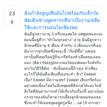
ฉันกำลังสูญเสียมันไปพร้อมกับเด็กวัย
23
หัดเดินช่างพูดทารกที่น่าเบื่องานเหลือ
ใช้และการนอนไม่เพียงพอ
ฉันมีลูกสาวอายุ 3 ครึ่งเธอสดใส แต่พูดเสมอและ
ตอนนี้อยู่ที่ว่า "ทำไมทุกอย่าง" อายุ ฉันมีลูกสาว
อีกคนที่มีอายุ 4 เดือน สำหรับ 3 เดือนแรกที่เธอ
มีอาการจุกเสียดซึ่งขณะนี้ "เริ่มดีขึ้น" แต่เธอ
เท่านั้นที่เคยเรียนรู้ที่จะกรีดร้องหัวเลือดของเธอ
ออก (คิดว่าNazgûlจากลอร์ดออฟเดอะริแท้จริง
ยกเว้นวิธีวิธีดัง) - ดังนั้นตอนนี้ถ้าเธอ ทำเสียง
อะไรก็ได้นั่นคือเสียงที่เธอจะทำ หิว? Eeeee!
เบื่อ? Eeeee! มีความสุข? Eeeee! เสียงกรีดร้อง
อย่างต่อเนื่องโดยไม่มีเหตุผลที่สังเกตได้และไม่มี
สิ่งใดที่ฉันสามารถทำได้เกี่ยวกับเรื่องนี้ อย่างน้อย
ภรรยาของฉันก็สามารถเลี้ยงลูกด้วยนมของเธอ
ซึ่งจะทำให้เธอหยุดอยู่ครู่หนึ่ง ... แต่ (ถ้าภรรยา