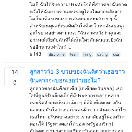
ไม่ดี ฉันได้รับความประทับใจที่พี่สาวของฉันคาด
หวังให้ฉันย่างเขาและเธอดูโล่งใจมากหลังจาก
ไม่กี่นาทีแรกของการสนทนาแบบสบาย ๆ นี้
สำหรับเหตุผลที่เธอตัดสินใจที่จะโกหกฉันเธอพูด
อะไรบางอย่างตามแนว "ฉันคาดหวังว่าคุณจะ
อารมณ์เสียกับฉันที่ได้เห็นใครสักคนและยิ่งฉัน
รออีกนานเท่าไหร่ …
143
discipline
teen
lying
dating
usa
ลูกสาววัย 3 ขวบของฉันคิดว่าเธอขาว
14
ฉันควรจะบอกเธอว่าเธอไม่?
ลูกสาวของฉันคือเอเชีย [เอเชียตะวันออก] เธอ
ไปที่ศูนย์รับเลี้ยงเด็กที่มีประชากรหลากหลาย
เธอเริ่มสังเกตเห็นว่าเด็ก ๆ มีสีผิวที่แตกต่างกัน
และเธอมั่นใจว่าเธอเป็นคนผิวขาว ฉันควรแก้ไข
เธอไหม บริบทบางอย่าง: เราอาศัยอยู่ในอเมริกา
ตอนใต้ [รัฐทางตอนใต้ของสหรัฐอเมริกา]
อัปเดต: เรามาจากเอเชียตะวันออก ลูกสาวของ