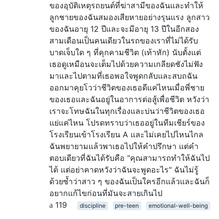
ของอุบัติเหตุรถยนต์ที่ฆ่าสามีของฉันและทำให้
ลูกชายของฉันสมองเสียหายอย่างรุนแรง ลูกสาว
ของฉันอายุ 12 ปีและจะมีอายุ 13 ปีในอีกสอง
สามเดือนเป็นคนเดียวในรถของเราที่ไม่ได้รับ
บาดเจ็บใด ๆ ที่คุกคามชีวิต (เท้าหัก) นับตั้งแต่
เธอดูเหมือนจะเต็มไปด้วยความเกลียดชังไม่ฟัง
มาและไปตามที่เธอพอใจพูดกลับและสบถฉัน
ออกมาคุยโวว่าชีวิตของเธอดีแค่ไหนเมื่อพี่ชาย
ของเธอและฉันอยู่ในอาการต่อสู้เพื่อชีวิต หวังว่า
เราจะโทษฉันในทุกเรื่องและบ่นว่าชีวิตของเธอ
แย่แค่ไหน โปรดทราบว่าเธออยู่ในทีมเชียร์ของ
โรงเรียนเข้าโรงเรียน A และไม่เคยไปไหนไกล
ฉันพยายามแล้วพาเธอไปให้คำปรึกษา แต่คำ
ตอบเดียวที่ฉันได้รับคือ "คุณสามารถทำให้ฉันไป
ได้ แต่อย่าคาดหวังว่าฉันจะพูดอะไร" ฉันไม่รู้
ด้วยซ้ำว่าสาว ๆ ของฉันเป็นใครอีกแล้วและฉันก็
อยากแก้ไขก่อนที่มันจะสายเกินไป
119
discipline
pre-teen
emotional-well-being