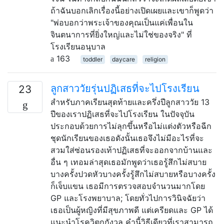
ถ้าฉันบอกเลิกเรื่องนี้อย่างเปิดเผยและเขาก็พูดว่า
"พ่อบอกว่าพระเจ้าของคุณเป็นแค่เพื่อนใน
จินตนาการที่ยิ่งใหญ่และไม่ใช่ของจริง" ที่
โรงเรียนอนุบาล
163
toddler
daycare
religion
ลูกสาววัยรุ่นปฏิเสธที่จะไปโรงเรียน
23
สำหรับภาคเรียนสุดท้ายและครึ่งปีลูกสาววัย 13
ปีของเราปฏิเสธที่จะไปโรงเรียน ในปัจจุบัน
ประกอบด้วยการไม่ลุกขึ้นหรือไม่แต่งตัวหรือฉีก
ชุดนักเรียนของเธอดังนั้นเธอจึงไม่มีอะไรที่จะ
สวมใส่ซ่อนรองเท้าปฏิเสธที่จะออกจากบ้านและ
อื่น ๆ เทอมล่าสุดเธอมักพูดว่าเธอรู้สึกไม่สบาย
บางครั้งปวดหัวบางครั้งรู้สึกไม่สบายหรือบางครั้ง
ก็เจ็บแขน เธอมีการตรวจสอบจำนวนมากโดย
GP และโรงพยาบาล; โดยทั่วไปการวินิจฉัยว่า
เธอเป็นผู้หญิงที่มีสุขภาพดี แต่เครียดและ GP ได้
แนะนำโรควิตกกังวล คำนี้วิธีเดียวที่เราสามารถ