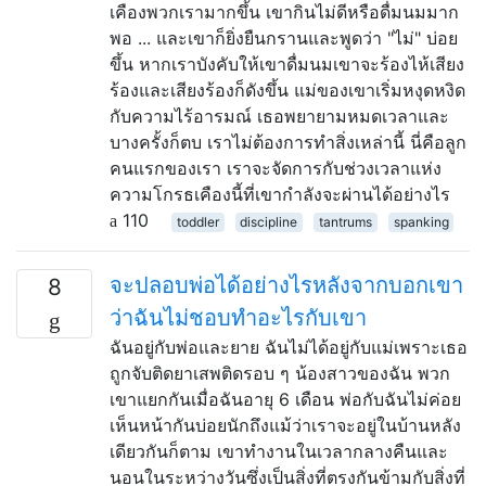
เคืองพวกเรามากขึ้น เขากินไม่ดีหรือดื่มนมมาก
พอ ... และเขาก็ยิ่งยืนกรานและพูดว่า "ไม่" บ่อย
ขึ้น หากเราบังคับให้เขาดื่มนมเขาจะร้องไห้เสียง
ร้องและเสียงร้องก็ดังขึ้น แม่ของเขาเริ่มหงุดหงิด
กับความไร้อารมณ์ เธอพยายามหมดเวลาและ
บางครั้งก็ตบ เราไม่ต้องการทำสิ่งเหล่านี้ นี่คือลูก
คนแรกของเรา เราจะจัดการกับช่วงเวลาแห่ง
ความโกรธเคืองนี้ที่เขากำลังจะผ่านได้อย่างไร
110
toddler
discipline
tantrums
spanking
จะปลอบพ่อได้อย่างไรหลังจากบอกเขา
8
ว่าฉันไม่ชอบทำอะไรกับเขา
ฉันอยู่กับพ่อและยาย ฉันไม่ได้อยู่กับแม่เพราะเธอ
ถูกจับติดยาเสพติดรอบ ๆ น้องสาวของฉัน พวก
เขาแยกกันเมื่อฉันอายุ 6 เดือน พ่อกับฉันไม่ค่อย
เห็นหน้ากันบ่อยนักถึงแม้ว่าเราจะอยู่ในบ้านหลัง
เดียวกันก็ตาม เขาทำงานในเวลากลางคืนและ
นอนในระหว่างวันซึ่งเป็นสิ่งที่ตรงกันข้ามกับสิ่งที่