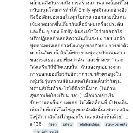
คล้ายคลึงกันรวมถึงการสร้างสภาพแวดล้อมที่ไม่
สนับสนุนโดยการทำให้ Emily ดูหมิ่นและอ้างอิง
ถึงชื่อเดิมของเธอในทุกโอกาส เธอกลายเป็นคน
เข้มงวดมากขึ้นเกี่ยวกับเสื้อผ้าผมเครื่องประดับ
และอื่น ๆ ของ Emily ฉันจะเข้าใจว่าเธอตกใจ
หรือปฏิเสธถ้าเธอคิดว่ามันเป็นระยะ ฯลฯ แต่ถ้า
พูดตามตรงเธออาจรังแกลูกของตัวเอง การฆ่าตัว
ตายในอัตรานี้ ฉันได้พยายามพูดคุยกับแฟนสาว
ของเธอเธอตอบเพียงว่าฉัน "สละข้างเขา" และ
"ส่งเสริมวิถีชีวิตแบบนั้น" ฉันลองทุกอย่างจาก
การบอกเธอเกี่ยวกับอัตราการฆ่าตัวตายสูงใน
กลุ่มวัยรุ่นทรานส์ฉันแสดงให้เธอเห็นว่าวัยรุ่น
ทรานส์เริ่มทำอะไรได้ดีกว่านี้มาก (ในด้าน
สุขภาพจิตโรงเรียน ฯลฯ ) เมื่อพวกเขาเริ่ม
รักษา1และอื่น ๆ แต่เธอ ไม่ได้เคลื่อนที่ มีประเด็น
เพิ่มเติมที่เอมิลี่ไม่ใช่ลูกของฉันดังนั้นแฟนของฉัน
จึงรู้สึกว่าฉันไม่ได้พูดอะไร (และฉันก็เห็นด้วย) …
136
teen
safety
relationships
step-parents
mental-health