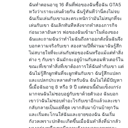
ฉันทำตอนอายุ 16 คืนที่พ่อของฉันซื้อฉัน GTA5
หวังว่าเราจะเล่นด้วยกัน ฉันรู้ทันทีว่านี่คงไม่จบ
ฉันเริ่มเล่นกับเขาและตระหนักว่ามันไม่สนุกที่จะ
เล่นกับเขา ฉันเลิกทันทีหลังจากทำสองภารกิจ
ก่อนเวลาอันควร พ่อของฉันเข้ามาในห้องของ
ฉันและถามฉันว่าทำไมฉันถึงลาออกดังนั้นฉันจึง
บอกความจริงกับเขา สองสามปีที่ผ่านมาฉันรู้สึก
ไม่สบายใจที่จะเล่นกับพ่อของฉันหรือแม้แต่ทำสิ่ง
ต่าง ๆ กับเขา ฉันมักจะอยู่บ้านกับคอมพิวเตอร์ใน
ขณะที่เขาทำสิ่งที่เขาต้องการให้ฉันทำกับเขา แต่
ฉันไม่รู้สึกผูกพันที่จะผูกพันกับเขา ฉันรู้สึกแปลก
และแปลกประหลาดสำหรับฉัน ฉันไม่ได้มีปัญหา
นี้เมื่อฉันอายุ 8 หรือ 9 ปี แต่ตอนนี้มันแข็งแกร่ง
มากจนฉันไม่ชอบอยู่กับเขาด้วยตัวเอง ฉันบอก
เขาว่าฉันไม่ชอบทำอะไรกับเขาอีกแล้วและเขา
กลับกลายเป็นแย่ที่สุด เขากลับมาบ้านบ้าทุกวัน
และเริ่มตะโกนใส่ฉันและยายของฉัน ฉันเริ่ม
กังวลเพราะปกติจะเกิดขึ้นเมื่อฉันทำสิ่งที่น่ากลัว
บางอย่างหรือเขามีความกังวลมากมายเพราะ