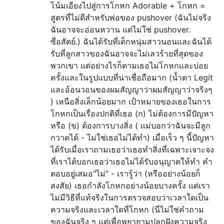
โน้มเอียงไปสู่การโกหก Adorable + โกหก =
สูตรที่ไม่ดีสำหรับพ่อของ pushover (ฉันไม่จริง
ฉันอาจจะอ่อนหวาน แต่ไม่ใช่ pushover.
ซื่อสัตย์.) ฉันได้รับที่เด็กหนุ่มสาวนอนและฉันได้
รับที่ลูกสาวของฉันอาจจะไม่เลวร้ายที่สุดของ
พวกเขา แต่อย่างไรก็ตามเธอไม่โกหกและบ่อย
ครั้งและในรูปแบบที่น่าเชื่อถือมาก (น้ำตา Legit
และอ้อนวอนของผมสัญญาว่าผมสัญญาว่าจริงๆ
) เหนือสิ่งเล็กน้อยมาก เป้าหมายของเธอในการ
โกหกเป็นเรื่องปกติที่เธอ (ก) ไม่ต้องการมีปัญหา
หรือ (ข) ต้องการบางสิ่ง ( แม่บอกว่าฉันจะมีลูก
กวาดได้ - ไม่ใช่เธอไม่ได้ทำ) เมื่อเร็ว ๆ นี้ปัญหา
ได้รับเมื่อเราถามเธอว่าเธอทำสิ่งที่เฉพาะเจาะจง
ที่เราได้บอกเธอว่าเธอไม่ได้รับอนุญาตให้ทำ คำ
ตอบอยู่เสมอ"ไม่" - เรารู้ว่า (หรืออย่างน้อยก็
สงสัย) เธอกำลังโกหกอย่างน้อยบางครั้ง แต่เรา
ไม่มีวิธีที่แท้จริงในการตรวจสอบว่าเวลาใดเป็น
ความจริงและเวลาใดที่โกหก (นี่ไม่ใช่คำถาม
ของฉันจริง ๆ แต่เพื่อพยายามปลูกฝังความจริง