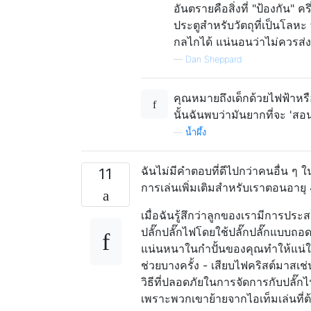
อันตรายคือสิ่งที่ "ป้องกัน
ประตูสำหรับวัตถุที่เป็นโลห
กลไกได้ แน่นอนว่าไม่ควรส่งเ
—
Dan Sheppard
คุณหมายถึงเด็กด้วยไฟฟ้าหรื
นั้นฉันพบว่ามันยากที่จะ 'สอน'
—
น้ำผึ้ง
ฉันไม่มีคำตอบที่ดีไปกว่าคนอื่น ๆ ใ
11
การเล่นเพิ่มเติมสำหรับเราตอนอายุ 
เมื่อฉันรู้สึกว่าลูกของเรามีการปร
ปลั๊กปลั๊กไฟโดยใช้ปลั๊กปลั๊กแบบถอดป
แน่นหนาในกำปั้นของคุณทำให้แน่ใจว่า
ช่วยบางครั้ง - เสียบไฟคริสต์มาสเช่นหร
วิธีที่ปลอดภัยในการจัดการกับปล
เพราะพวกเขาย้ายจากไอเท็มเล่นที่