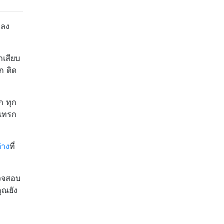
 ลง
าเสียบ
ก ติด
ก ทุก
แทรก
่าง
ที่
รวจสอบ
ุณยัง