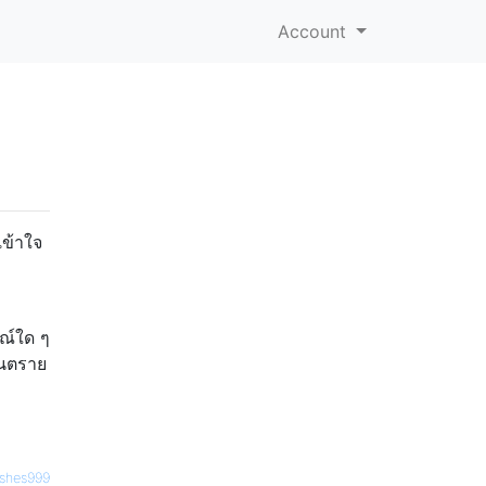
Account
เข้าใจ
รณ์ใด ๆ
ันตราย
shes999