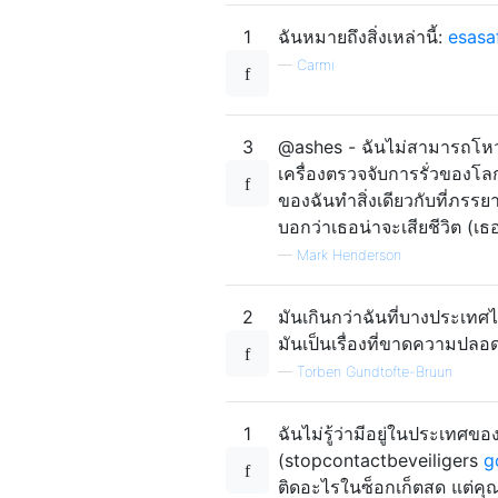
1
ฉันหมายถึงสิ่งเหล่านี้:
esasa
—
Carmi
3
@ashes - ฉันไม่สามารถโหว
เครื่องตรวจจับการรั่วของโ
ของฉันทำสิ่งเดียวกับที่ภร
บอกว่าเธอน่าจะเสียชีวิต (เธอไ
—
Mark Henderson
2
มันเกินกว่าฉันที่บางประเทศไ
มันเป็นเรื่องที่ขาดความปลอ
—
Torben Gundtofte-Bruun
1
ฉันไม่รู้ว่ามีอยู่ในประเทศข
(stopcontactbeveiligers
g
ติดอะไรในซ็อกเก็ตสด แต่คุ