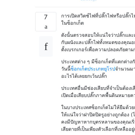
การเปิดสวิตช์ไฟที่ปลั๊กไฟหรือปลั๊กไ
7
ในซ็อกเก็ต
ดังนั้นตรวจสอบให้แน่ใจว่าปลั๊กและเ
กับผนังและปลั๊กไฟทั้งหมดของคุณอยู่
ตั้งเบรกเกอร์เพื่อความปลอดภัยตาม
ประเทศต่าง ๆ มีซ็อกเก็ตที่แตกต่า
วันนี้
ซ็อกเก็ตประเภทยุโรป
จำนวนมา
อะไรได้เลยยกเว้นปลั๊ก
ประเทศอื่นมีช่องเสียบที่จำเป็นต้องเ
เปิดเมื่อเสียบปลั๊กภาคพื้นดินหมายค
ในบางประเทศซ็อกเก็ตไม่ให้ยืมด้วยเ
ให้แน่ใจว่าฝาปิดปิดรูอย่างถูกต้
คงมีปัญหาหากบุตรหลานของคุณเริ่มดึ
เสียดายที่เป็นเพียงตัวเลือกที่เหลืออยู่