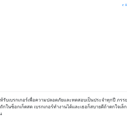
แ
ู่ให้รับเบรกเกอร์เพื่อความปลอดภัยและทดสอบเป็นประจำทุกปี ภร
็มถักในซ็อกเก็ตสด เบรกเกอร์ทำงานได้และเธอก็สบายดีถ้าตกใจเล็ก
น