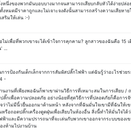
" ครึ่งหนึ่งของพวกมันบอบบางมากจนสามารถเสียบกลับหัวได้ง่ายปล่
ะ ทั้งหมดมีราคาถูกและไม่เจาะจงดังนั้นสามารถสร้างความเสียหายใ
สริมให้เล่น :-)
อไม่เพื่อที่พวกเขาจะได้เข้าใจการคุกคาม? ลูกสาวของฉันคือ 15 เด
 ...
นการป้องกันเด็กเล็กจากการสัมผัสปลั๊กไฟฟ้า แต่ฉันรู้ว่าอะไรช่วยร
4 -
ะสานงานที่เพียงพอฉันก็พาเขาผ่านวิธีการที่เหมาะสมในการเสียบ / 
ลั๊กเพื่อความปลอดภัย อย่างน้อยที่สุดวิธีการที่ปลอดภัยก็คือการจับ
ไม่มีนิ้วยื่นออกมาด้านหน้า หลังจากที่ฉันมั่นใจเขามีที่ฉันให้เขาเ
ือถอดปลั๊กเครื่องดูดฝุ่นเพื่อเสียบในห้องอื่น สิ่งนี้ทำให้มั่นใจได้ว่
ั๊กไฟฟ้าและมีความปรารถนาที่จะเล่นกับพวกเขาออกจากระบบของเข
ต้องห้ามไปงานบ้าน