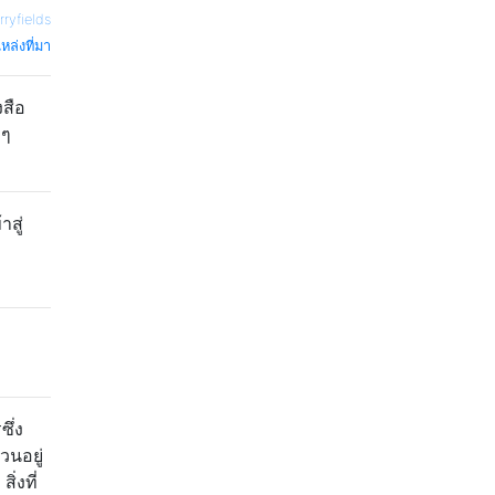
rryfields
หล่งที่มา
งสือ
 ๆ
าสู่
ึ่ง
วนอยู่
่งที่