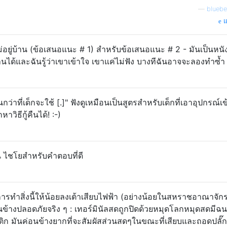
—
bluebe
แ
ไม่อยู่บ้าน (ข้อเสนอแนะ # 1) สำหรับข้อเสนอแนะ # 2 - มันเป็นหนั
ช้งานได้และฉันรู้ว่าเขาเข้าใจ เขาแค่ไม่ฟัง บางทีฉันอาจจะลองทำซ้ำ
นกว่าที่เด็กจะใช้ [.]" ฟังดูเหมือนเป็นสูตรสำหรับเด็กที่เอาอุปกรณ์เข้
วิธีกู้คืนได้! :-)
้ฉัน ไชโยสำหรับคำตอบที่ดี
ับการทำสิ่งนี้ให้น้อยลงเต้าเสียบไฟฟ้า (อย่างน้อยในสหราชอาณาจักรซ
้วค่อนข้างปลอดภัยจริง ๆ : เทอร์มินัลสดถูกปิดด้วยหมุดโลกหมุดสดมีฉน
 มันค่อนข้างยากที่จะสัมผัสส่วนสดๆในขณะที่เสียบและถอดปลั๊ก สิ