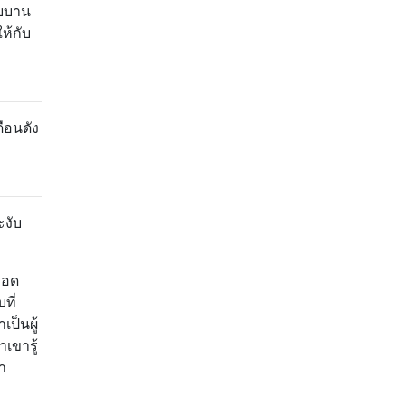
อยบาน
ห้กับ
ือนดัง
ะงับ
ถอด
ที่
ป็นผู้
าเขารู้
า