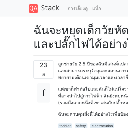
การเลี้ยงดู
แท็ก
ฉันจะหยุดเด็กวัยหั
และปลั๊กไฟได้อย่า
ลูกชายวัย 2.5 ปีของฉันมีเสน่ห์แป
23
และสามารถระบุวัตถุและสถานการณ์
พยายามเตือนเขามุมเวลาและเวลาอื่น
แต่เขาก็ทำต่อไปและฉันก็ไม่แน่ใจว่
ที่อาจนำไปสู่การไฟฟ้า ฉันยังพบหนั
(รวมถึงฉากหนึ่งที่เขาเล่นกับปลั๊ก
ฉันจะควบคุมสิ่งนี้ได้อย่างไรเพื่อป้อ
toddler
safety
electrocution