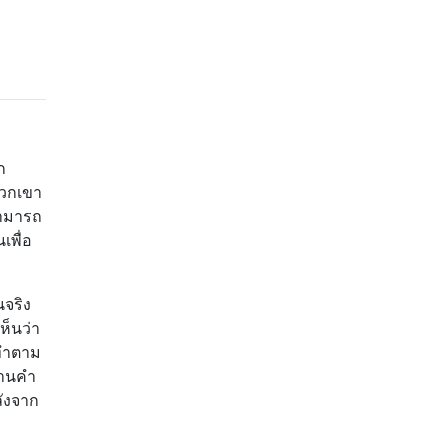
ก
พวกเขา
ะสามารถ
เพื่อ
นจริง
็นว่า
าทำตาม
่านคำ
ลังจาก