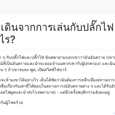
ดเดินจากการเล่นกับปลั๊กไฟ
งไร?
ลก ๆ กับปลั๊กไฟและปลั๊กไฟ ฉันพยายามบอกเขาว่ามันอันตราย (เขา
ที่เป็นอันตรายและมักจะยอมจำนนพวกเขากับผู้ปกครอง) และฉัน
 ๆ ถ้าเขาจบลง พูด, เปิดสวิตช์ไฟบาร์.
าจะห้ามเขาได้อย่างไร เห็นได้ชัดว่าฉันต้องการหลีกเลี่ยงสถานกา
งสือเกี่ยวกับเต่าที่โต้ตอบในสถานการณ์อันตรายต่าง ๆ และได้รับอ
หลอดไฟดูดและนำส่งโรงพยาบาล) - แต่อีกครั้งพฤติกรรมยังคงอยู่
งกันผู้โชคร้าย
—
a