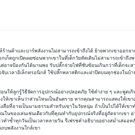
้ร้านค้าและบาร์พลังงานไม่สามารถเข้าถึงได้ ย้ายพวกเขาออกจา
็อกเก็ตถูกเปิดเผยซ่อนพวกเขาในที่เด็กวัยหัดเดินไม่สามารถเข้าถึง
ด แต่อาจป้องกันได้นานพอ รับปลั๊กจ่ายไฟที่ซับซ้อนเกินกว่าที่เด็กจ
ัวจับเวลาอิเล็กทรอนิกส์ ใช้ปลั๊กพลาสติกและฝาปิดบนทุกช่องในบ้าน
อนให้ลูกรู้วิธีจัดการอุปกรณ์อย่างปลอดภัย ใช้คำง่าย ๆ และพูดเกิ
ห้เขาเห็นว่าส่วนไหนเป็นอันตราย หากคุณสามารถแสดงให้เขาเห
งสือที่อาจเป็นนามธรรมสำหรับเขาในวัยหนุ่ม ถ้าเป็นไปได้ให้เข
ในของเล่นเช่นเดียวกับที่คุณทำกับอุปกรณ์จริงที่อยู่ถัดจากเขา อ
แล้วทำซ้ำทุกวันเป็นเวลาหลายวัน รีเฟรชคำอธิบายอย่างสม่ำเสมอห
ับแถบพลังงานใกล้เขา