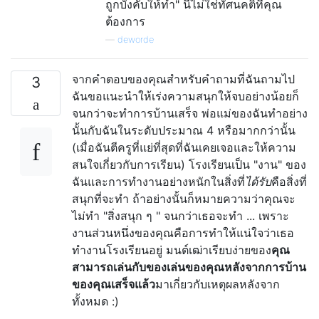
ถูกบังคับให้ทำ" นี่ไม่ใช่ทัศนคติที่คุณ
ต้องการ
—
deworde
จากคำตอบของคุณสำหรับคำถามที่ฉันถามไป
3
ฉันขอแนะนำให้เร่งความสนุกให้จบอย่างน้อยก็
จนกว่าจะทำการบ้านเสร็จ พ่อแม่ของฉันทำอย่าง
นั้นกับฉันในระดับประมาณ 4 หรือมากกว่านั้น
(เมื่อฉันตีครูที่แย่ที่สุดที่ฉันเคยเจอและให้ความ
สนใจเกี่ยวกับการเรียน) โรงเรียนเป็น "งาน" ของ
ฉันและการทำงานอย่างหนักในสิ่งที่
ได้รับ
คือสิ่งที่
สนุกที่จะทำ ถ้าอย่างนั้นก็หมายความว่าคุณจะ
ไม่ทำ "สิ่งสนุก ๆ " จนกว่าเธอจะทำ ... เพราะ
งานส่วนหนึ่งของคุณคือการทำให้แน่ใจว่าเธอ
ทำงานโรงเรียนอยู่ มนต์เฒ่าเรียบง่ายของ
คุณ
สามารถเล่นกับของเล่นของคุณหลังจากการบ้าน
ของคุณเสร็จแล้ว
มาเกี่ยวกับเหตุผลหลังจาก
ทั้งหมด :)