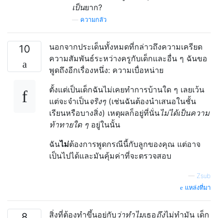
เป็น
ยาก?
—
ความกลัว
นอกจากประเด็นทั้งหมดที่กล่าวถึงความเครียด
10
ความสัมพันธ์ระหว่างครูกับเด็กและอื่น ๆ ฉันขอ
พูดถึงอีกเรื่องหนึ่ง: ความเบื่อหน่าย
ตั้งแต่เป็นเด็กฉันไม่เคยทำการบ้านใด ๆ เลยเว้น
แต่จะจำเป็น
จริงๆ
(เช่นฉันต้องนำเสนอในชั้น
เรียนหรือบางสิ่ง) เหตุผลก็อยู่ที่นั่น
ไม่ได้เป็นความ
ท้าทายใด ๆ
อยู่ในนั้น
ฉัน
ไม่
ต้องการพูดกรณีนี้กับลูกของคุณ แต่อาจ
เป็นไปได้และมันคุ้มค่าที่จะตรวจสอบ
—
Zsub
แหล่งที่มา
สิ่งที่ต้องทำขึ้นอยู่กับ
ว่าทำไม
เธอ
ถึง
ไม่ทำมัน เด็ก
8