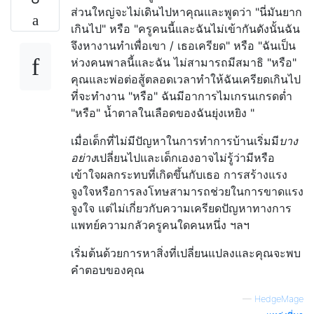
ส่วนใหญ่จะไม่เดินไปหาคุณและพูดว่า "นี่มันยาก
เกินไป" หรือ "ครูคนนี้และฉันไม่เข้ากันดังนั้นฉัน
จึงหางานทำเพื่อเขา / เธอเครียด" หรือ "ฉันเป็น
ห่วงคนพาลนี้และฉัน ไม่สามารถมีสมาธิ "หรือ"
คุณและพ่อต่อสู้ตลอดเวลาทำให้ฉันเครียดเกินไป
ที่จะทำงาน "หรือ" ฉันมีอาการไมเกรนเกรดต่ำ
"หรือ" น้ำตาลในเลือดของฉันยุ่งเหยิง "
เมื่อเด็กที่ไม่มีปัญหาในการทำการบ้านเริ่มมี
บาง
อย่าง
เปลี่ยนไปและเด็กเองอาจไม่รู้ว่ามีหรือ
เข้าใจผลกระทบที่เกิดขึ้นกับเธอ การสร้างแรง
จูงใจหรือการลงโทษสามารถช่วยในการขาดแรง
จูงใจ แต่ไม่เกี่ยวกับความเครียดปัญหาทางการ
แพทย์ความกลัวครูคนใดคนหนึ่ง ฯลฯ
เริ่มต้นด้วยการหาสิ่งที่เปลี่ยนแปลงและคุณจะพบ
คำตอบของคุณ
—
HedgeMage