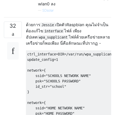
wlan0 ลง
—
SDsolar
ด้วยการ
เปิดตัวRaspbian คุณไม่จำเป็น
32
Jessie
ต้องแก้ไข
ไฟล์ เพียง
interface
อัปเดต
ไฟล์ด้วยเครือข่ายหลาย
wpa_supplicant
เครือข่ายก็พอเพียง นี่คือลักษณะที่ปรากฏ -
ctrl_interface=DIR=/var/run/wpa_supplicant 
update_config=1

network={

    ssid="SCHOOLS NETWORK NAME"

    psk="SCHOOLS PASSWORD"

    id_str="school"

}

network={

    ssid="HOME NETWORK NAME"

    psk="HOME PASSWORD"
