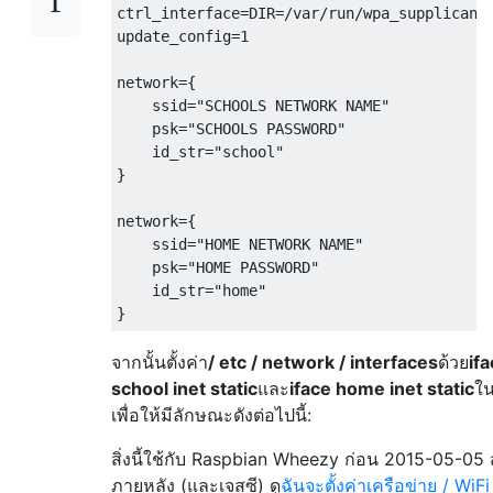
ctrl_interface=DIR=/var/run/wpa_supplicant 
update_config=1

network={

    ssid="SCHOOLS NETWORK NAME"

    psk="SCHOOLS PASSWORD"

    id_str="school"

}

network={

    ssid="HOME NETWORK NAME"

    psk="HOME PASSWORD"

    id_str="home"

จากนั้นตั้งค่า
/ etc / network / interfaces
ด้วย
if
school inet static
และ
iface home inet static
ใน
เพื่อให้มีลักษณะดังต่อไปนี้:
สิ่งนี้ใช้กับ Raspbian Wheezy ก่อน 2015-05-05
ภายหลัง (และเจสซี) ดู
ฉันจะตั้งค่าเครือข่าย / WiFi