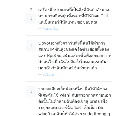
2
เครื่องมือประเภทนี้เป็นสิ่งที่ฉันกำลังมอง
หา ความยืดหยุ่นทั้งหมดที่มีให้โดย GUI
แต่เป็นเทอร์มินัลแทน ขอขอบคุณ!
—
FoamyGuy
Upvote: หลังจากรันสิ่งนี้ฉันได้ทำการ
สแกน IP ขั้นสูงของเครือข่ายย่อยทั้งสอง
และ Rpi3 ของฉันแสดงขึ้นทั้งสองอย่าง ที่
น่าสนใจเมื่อฉันไปติดตั้งในตอนแรกมัน
บอกฉันว่าฉันมีเวอร์ชันล่าสุดแล้ว
—
SDsolar
รายละเอียดเล็กน้อยหนึ่ง: เพื่อให้ได้ช่วง
พิเศษฉันใช้ wlan1 กับเสาอากาศภายนอก
ดังนั้นในคำสาปฉันต้องเข้าสู่ prefs เพื่อ
ระบุอะแดปเตอร์นั้น ไม่จำเป็นต้องปิด
wlan0 แต่ฉันก็ทำได้ด้วย sudo ifcongig