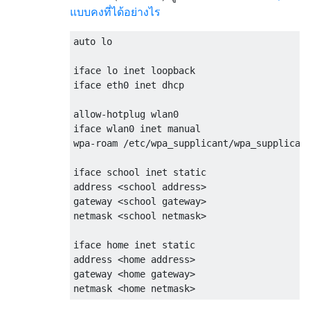
แบบคงที่ได้อย่างไร
auto lo

iface lo inet loopback

iface eth0 inet dhcp

allow-hotplug wlan0

iface wlan0 inet manual

wpa-roam /etc/wpa_supplicant/wpa_supplicant
iface school inet static

address <school address>

gateway <school gateway>

netmask <school netmask>

iface home inet static

address <home address>

gateway <home gateway>
