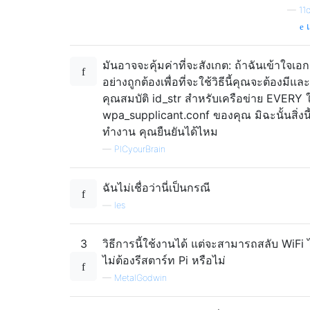
—
11
แ
มันอาจจะคุ้มค่าที่จะสังเกต: ถ้าฉันเข้าใจเอ
อย่างถูกต้องเพื่อที่จะใช้วิธีนี้คุณจะต้องมีและ
คุณสมบัติ id_str สำหรับเครือข่าย EVERY 
wpa_supplicant.conf ของคุณ มิฉะนั้นสิ่งนี
ทำงาน คุณยืนยันได้ไหม
—
PICyourBrain
ฉันไม่เชื่อว่านี่เป็นกรณี
—
les
3
วิธีการนี้ใช้งานได้ แต่จะสามารถสลับ WiFi 
ไม่ต้องรีสตาร์ท Pi หรือไม่
—
MetalGodwin