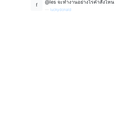
@les จะทำงานอย่างไรคำสั่งไหน
—
luckydonald