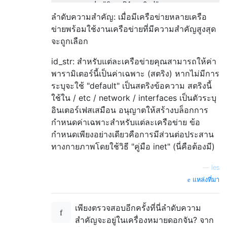
        psk="SomeP4ssw0rd"

        priority=4

ลำดับความสำคัญ: เมื่อมีเครือข่ายหลายเครือ
}

ข่ายพร้อมใช้งานเครือข่ายที่มีความสำคัญสูงสุด
จะถูกเลือก
network={

id_str: สำหรับแต่ละเครือข่ายคุณสามารถให้ค่า
        ssid="Spooky"

พารามิเตอร์นี้เป็นค่าเฉพาะ (สตริง) หากไม่มีการ
        key_mgmt=NONE

ระบุจะใช้ "default" เป็นสตริงข้อความ สตริงนี้
        group=WEP104

ใช้ใน / etc / network / interfaces เป็นตัวระบุ
        psk="A4ABC2FC27412D4D23CAEBCA23"

อินเตอร์เฟสเสมือน อนุญาตให้สร้างบล็อกการ
        priority=2

กำหนดค่าเฉพาะสำหรับแต่ละเครือข่าย ข้อ
}

กำหนดเพียงอย่างเดียวคือการมีส่วนต่อประสาน
network={

ทางกายภาพโดยใช้วิธี "คู่มือ inet" (นี่คือต้องมี)
        ssid="another"

        key_mgmt=WPA-PSK

—
les
        proto=WPA2

แหล่งที่มา
        pairwise=CCMP

        group=CCMP

        psk="A very long and secret passphr
เพียงตรวจสอบอีกครั้งที่นี่ลำดับความ
        priority=1

สำคัญจะอยู่ในเครื่องหมายดอกจัน? จาก