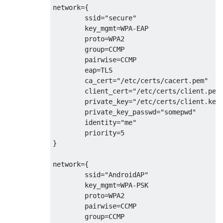
network={

        ssid="secure"

        key_mgmt=WPA-EAP

        proto=WPA2

        group=CCMP

        pairwise=CCMP

        eap=TLS

        ca_cert="/etc/certs/cacert.pem"

        client_cert="/etc/certs/client.pem"
        private_key="/etc/certs/client.key"
        private_key_passwd="somepwd"

        identity="me"

        priority=5

}

network={

        ssid="AndroidAP"

        key_mgmt=WPA-PSK

        proto=WPA2

        pairwise=CCMP

        group=CCMP
