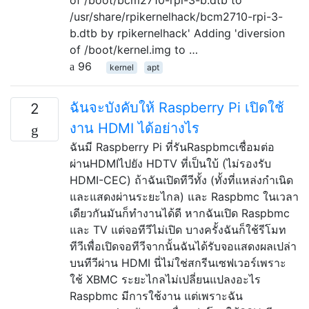
/usr/share/rpikernelhack/bcm2710-rpi-3-
b.dtb by rpikernelhack' Adding 'diversion
of /boot/kernel.img to …
96
kernel
apt
ฉันจะบังคับให้ Raspberry Pi เปิดใช้
2
งาน HDMI ได้อย่างไร
ฉันมี Raspberry Pi ที่รันRaspbmcเชื่อมต่อ
ผ่านHDMIไปยัง HDTV ที่เป็นใบ้ (ไม่รองรับ
HDMI-CEC) ถ้าฉันเปิดทีวีทั้ง (ทั้งที่แหล่งกำเนิด
และแสดงผ่านระยะไกล) และ Raspbmc ในเวลา
เดียวกันมันก็ทำงานได้ดี หากฉันเปิด Raspbmc
และ TV แต่จอทีวีไม่เปิด บางครั้งฉันก็ใช้รีโมท
ทีวีเพื่อเปิดจอทีวีจากนั้นฉันได้รับจอแสดงผลเปล่า
บนทีวีผ่าน HDMI นี่ไม่ใช่สกรีนเซฟเวอร์เพราะ
ใช้ XBMC ระยะไกลไม่เปลี่ยนแปลงอะไร
Raspbmc มีการใช้งาน แต่เพราะฉัน