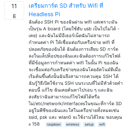
เตรียมการ์ด SD สำหรับ Wifi ที่
11
Headless Pi
ฉันต้อง SSH Pi ของฉันผ่าน wifi แต่เพราะมัน
เป็นรุ่น A board (โดยใช้ฮับ usb เป็นไปไม่ได้ -
เคย) และฉันไม่มีอีเธอร์เน็ตฉันไม่สามารถ
กำหนดค่า Pi ให้เชื่อมต่อกับเครือข่าย wifi ที่
ปลอดภัยของฉันได้ ฉันต้องการเสียบ SD การ์ด
ลงในแล็ปท็อปของฉันและฉันต้องการแก้ไขไฟล์
ที่มีข้อมูลการกำหนดค่า wifi ในนั้น Pi ของฉัน
จะเชื่อมต่อกับเครือข่ายของฉันโดยอัตโนมัติเมื่อ
เริ่มต้นขึ้นดังนั้นฉันจึงสามารถควบคุม SSH ได้
ฉันรู้วิธีเปิดใช้งาน SSH บนระบบที่ไม่มีหัวด้วยคำ
ตอบนี้ แก้ไข ฉันเคยค้นหาไปรอบ ๆ และฉัน
สงสัยว่าฉันสามารถแก้ไขไฟล์ได้หรือ
ไม่/etc/network/interfacesในขณะที่การ์ด SD
อยู่ในพีซีของฉันและใส่ในเครือข่ายทั้งหมดเช่น
ssid, psk และ wlan0 จะใช้งานได้ไหม ขอบคุณ
158
raspbian
wireless
setup
wifi