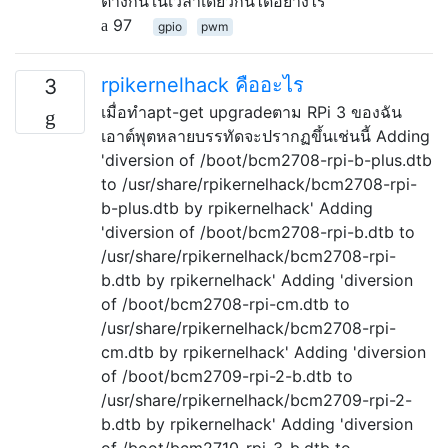
ต่างกันในเวลาเดียวกันได้อย่างไร
97
gpio
pwm
rpikernelhack คืออะไร
3
เมื่อทำapt-get upgradeตาม RPi 3 ของฉัน
เอาต์พุตหลายบรรทัดจะปรากฏขึ้นเช่นนี้ Adding
'diversion of /boot/bcm2708-rpi-b-plus.dtb
to /usr/share/rpikernelhack/bcm2708-rpi-
b-plus.dtb by rpikernelhack' Adding
'diversion of /boot/bcm2708-rpi-b.dtb to
/usr/share/rpikernelhack/bcm2708-rpi-
b.dtb by rpikernelhack' Adding 'diversion
of /boot/bcm2708-rpi-cm.dtb to
/usr/share/rpikernelhack/bcm2708-rpi-
cm.dtb by rpikernelhack' Adding 'diversion
of /boot/bcm2709-rpi-2-b.dtb to
/usr/share/rpikernelhack/bcm2709-rpi-2-
b.dtb by rpikernelhack' Adding 'diversion
of /boot/bcm2710-rpi-3-b.dtb to