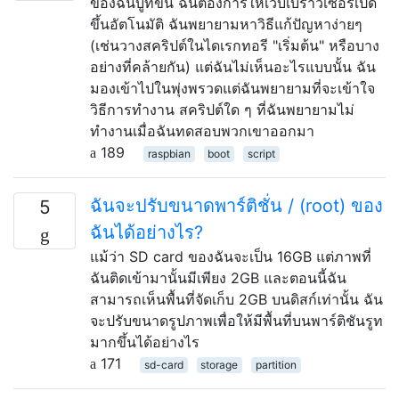
ของฉันบูทขึ้น ฉันต้องการให้เว็บเบราว์เซอร์เปิด
ขึ้นอัตโนมัติ ฉันพยายามหาวิธีแก้ปัญหาง่ายๆ
(เช่นวางสคริปต์ในไดเรกทอรี "เริ่มต้น" หรือบาง
อย่างที่คล้ายกัน) แต่ฉันไม่เห็นอะไรแบบนั้น ฉัน
มองเข้าไปในพุ่งพรวดแต่ฉันพยายามที่จะเข้าใจ
วิธีการทำงาน สคริปต์ใด ๆ ที่ฉันพยายามไม่
ทำงานเมื่อฉันทดสอบพวกเขาออกมา
189
raspbian
boot
script
ฉันจะปรับขนาดพาร์ติชั่น / (root) ของ
5
ฉันได้อย่างไร?
แม้ว่า SD card ของฉันจะเป็น 16GB แต่ภาพที่
ฉันติดเข้ามานั้นมีเพียง 2GB และตอนนี้ฉัน
สามารถเห็นพื้นที่จัดเก็บ 2GB บนดิสก์เท่านั้น ฉัน
จะปรับขนาดรูปภาพเพื่อให้มีพื้นที่บนพาร์ติชันรูท
มากขึ้นได้อย่างไร
171
sd-card
storage
partition