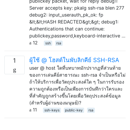
publickey packet, wait for reply debug1:
Server accepts key: pkalg ssh-rsa blen 277
debug2: input_userauth_pk_ok: fp
&lt;&lt;HASH REDACTED&gt;&gt; debug1:
Authentications that can continue:
publickey,password,keyboard-interactive …
12
ssh
rsa
ผู้ใช้ @ โฮสต์ในพับลิกคีย์ SSH-RSA
1
user @ host ใดที่บทบาทมักปรากฏที่ส่วนท้าย
ของการเล่นคีย์สาธารณะ ssh-rsa จำเป็นหรือไม่
ถ้าให้บริการเพื่อวัตถุประสงค์ใด ๆ ในการรับรอง
ความถูกต้องหรือเป็นเพียงการบันทึกว่าใครและ
ที่สำคัญถูกสร้างขึ้นโดยเพื่อวัตถุประสงค์ข้อมูล
(สำหรับผู้อ่านของมนุษย์)?
11
ssh-keys
public-key
rsa