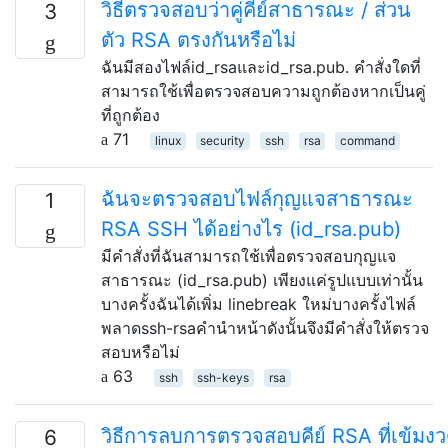
วิธีตรวจสอบว่าคู่คีย์สาธารณะ / ส่วน
3
ตัว RSA ตรงกันหรือไม่
ฉันมีสองไฟล์id_rsaและid_rsa.pub. คำสั่งใดที่
สามารถใช้เพื่อตรวจสอบความถูกต้องหากเป็นคู่
ที่ถูกต้อง
71
linux
security
ssh
rsa
command
ฉันจะตรวจสอบไฟล์กุญแจสาธารณะ
1
RSA SSH ได้อย่างไร (id_rsa.pub)
มีคำสั่งที่ฉันสามารถใช้เพื่อตรวจสอบกุญแจ
สาธารณะ (id_rsa.pub) เพียงแค่รูปแบบเท่านั้น
บางครั้งฉันได้เพิ่ม linebreak ใหม่บางครั้งไฟล์
พลาดssh-rsaคำนำหน้าดังนั้นจึงมีคำสั่งให้ตรวจ
สอบหรือไม่
63
ssh
ssh-keys
rsa
วิธีการลบการตรวจสอบคีย์ RSA ที่เข้มงว
6