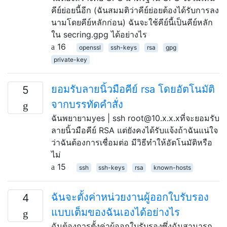
คีย์ย่อยนี้อีก (ฉันสมมติว่าคีย์ย่อยต้องได้รับการลง
นามโดยคีย์หลักก่อน) ฉันจะใช้คีย์นี้เป็นคีย์หลัก
ใน secring.gpg ได้อย่างไร
16
openssl
ssh-keys
rsa
gpg
private-key
ยอมรับลายนิ้วมือคีย์ rsa โดยอัตโนมัติ
5
จากบรรทัดคำสั่ง
ฉันพยายามyes | ssh root@10.x.x.xที่จะยอมรับ
ลายนิ้วมือคีย์ RSA แต่ยังคงได้รับแจ้งถ้าฉันแน่ใจ
ว่าฉันต้องการเชื่อมต่อ มีวิธีทำให้อัตโนมัติหรือ
ไม่
15
ssh
ssh-keys
rsa
known-hosts
ฉันจะตั้งค่าหน่วยงานผู้ออกใบรับรอง
4
แบบเต็มของฉันเองได้อย่างไร
ฉันต้องการตั้งค่าผู้ออกใบรับรองซึ่งฉันสามารถ