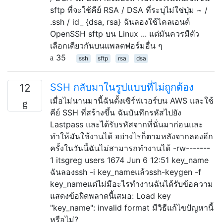
sftp ที่จะใช้คีย์ RSA / DSA ที่ระบุไม่ใช่ปุ่ม ~ /
.ssh / id_ {dsa, rsa} ฉันลองใช้ไคลเอนต์
OpenSSH sftp บน Linux ... แต่มันควรมีตัว
เลือกเดียวกันบนแพลตฟอร์มอื่น ๆ
35
ssh
sftp
rsa
dsa
SSH กลับมาในรูปแบบที่ไม่ถูกต้อง
12
เมื่อไม่นานมานี้ฉันตั้งเซิร์ฟเวอร์บน AWS และใช้
คีย์ SSH ที่สร้างขึ้น ฉันบันทึกรหัสไปยัง
Lastpass และได้รับรหัสจากที่นั่นมาก่อนและ
ทำให้มันใช้งานได้ อย่างไรก็ตามหลังจากลองอีก
ครั้งในวันนี้ฉันไม่สามารถทำงานได้ -rw-------
1 itsgreg users 1674 Jun 6 12:51 key_name
ฉันลองssh -i key_nameแล้วssh-keygen -f
key_nameแต่ไม่มีอะไรทำงานฉันได้รับข้อความ
แสดงข้อผิดพลาดนี้เสมอ: Load key
"key_name": invalid format มีวิธีแก้ไขปัญหานี้
หรือไม่?