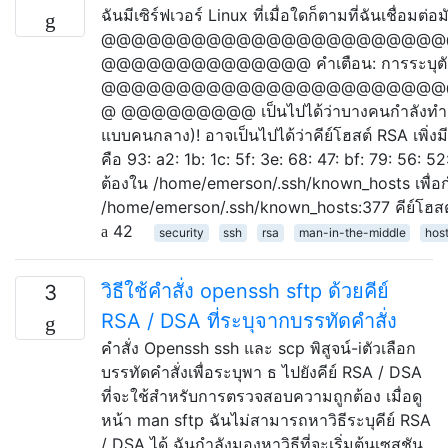
ฉันมีเซิร์ฟเวอร์ Linux ที่เมื่อใดก็ตามที่ฉันเชื่อ
@@@@@@@@@@@@@@@@@@@@@@@
@@@@@@@@@@@@@@ คำเตือน: การระบุตัวตนข
@@@@@@@@@@@@@@@@@@@@@@@
@ @@@@@@@@@ เป็นไปได้ว่าบางคนกำลังทำสิ่งที่
แบบคนกลาง)! อาจเป็นไปได้ว่าคีย์โฮสต์ RSA เพิ่งม
คือ 93: a2: 1b: 1c: 5f: 3e: 68: 47: bf: 79: 56: 52
ต้องใน /home/emerson/.ssh/known_hosts เพื่อกำจ
/home/emerson/.ssh/known_hosts:377 คีย์โฮส
42
security
ssh
rsa
man-in-the-middle
hos
วิธีใช้คำสั่ง openssh sftp ด้วยคีย์
3
RSA / DSA ที่ระบุจากบรรทัดคำสั่ง
คำสั่ง Openssh ssh และ scp พิสูจน์-iตัวเลือก
บรรทัดคำสั่งเพื่อระบุพา ธ ไปยังคีย์ RSA / DSA
ที่จะใช้สำหรับการตรวจสอบความถูกต้อง เมื่อดู
หน้า man sftp ฉันไม่สามารถหาวิธีระบุคีย์ RSA
/ DSA ได้ ฉันกำลังมองหาวิธีที่จะเริ่มต้นเซสชัน