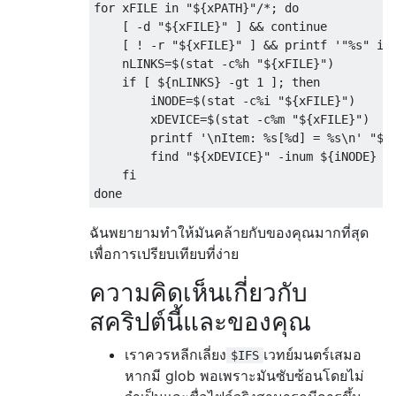
for xFILE in "${xPATH}"/*; do

    [ -d "${xFILE}" ] && continue

    [ ! -r "${xFILE}" ] && printf '"%s" is 
    nLINKS=$(stat -c%h "${xFILE}")

    if [ ${nLINKS} -gt 1 ]; then

        iNODE=$(stat -c%i "${xFILE}")

        xDEVICE=$(stat -c%m "${xFILE}")

        printf '\nItem: %s[%d] = %s\n' "${x
        find "${xDEVICE}" -inum ${iNODE} -n
    fi

ฉันพยายามทำให้มันคล้ายกับของคุณมากที่สุด
เพื่อการเปรียบเทียบที่ง่าย
ความคิดเห็นเกี่ยวกับ
สคริปต์นี้และของคุณ
เราควรหลีกเลี่ยง
เวทย์มนตร์เสมอ
$IFS
หากมี glob พอเพราะมันซับซ้อนโดยไม่