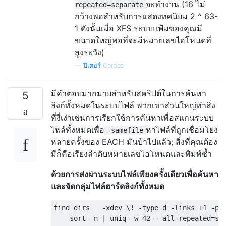
จะทำงาน (16 ไม่
repeated=separate
กว้างพอสำหรับการแสดงทศนิยม 2 ^ 63-
1 ดังนั้นเมื่อ XFS ระบบแฟ้มของคุณมี
ขนาดใหญ่พอที่จะมีหมายเลขไอโหนดที่
สูงระวัง)
—
ปีเตอร์ Cordes
มีคำตอบมากมายสำหรับสคริปต์ในการค้นหา
5
ลิงก์ทั้งหมดในระบบไฟล์ พวกเขาส่วนใหญ่ทำสิ่ง
ที่งี่เง่าเช่นการเรียกใช้การค้นหาเพื่อสแกนระบบ
ไฟล์ทั้งหมดเพื่อ
หาไฟล์ที่ถูกเชื่อมโยง
-samefile
หลายครั้งของ EACH มันบ้าไปแล้ว; สิ่งที่คุณต้อง
มีก็คือเรียงลำดับหมายเลขไอโหนดและพิมพ์ซ้ำ
ด้วยการส่งผ่านระบบไฟล์เพียงครั้งเดียวเพื่อค้นหา
และจัดกลุ่มไฟล์ฮาร์ดลิงก์ทั้งหมด
find dirs   -xdev \! -type d -links +1 -pri