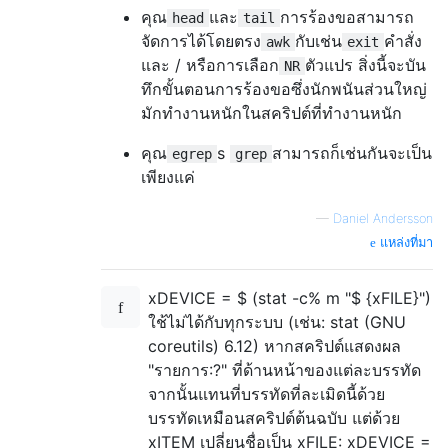
คุณ
และ
การร้องขอสามารถ
head
tail
จัดการได้โดยตรง
กับเช่น
คำสั่ง
awk
exit
และ / หรือการเลือก
ตัวแปร สิ่งนี้จะบัน
NR
ทึกขั้นตอนการร้องขอซึ่งนักพนันส่วนใหญ่
มักทำงานหนักในสคริปต์ที่ทำงานหนัก
คุณ
s
สามารถก็เช่นกันจะเป็น
egrep
grep
เพียงแค่
—
Daniel Andersson
แหล่งที่มา
xDEVICE = $ (stat -c% m "$ {xFILE}")
ใช้ไม่ได้กับทุกระบบ (เช่น: stat (GNU
coreutils) 6.12) หากสคริปต์แสดงผล
"รายการ:?" ที่ด้านหน้าของแต่ละบรรทัด
จากนั้นแทนที่บรรทัดที่ละเมิดนี้ด้วย
บรรทัดเหมือนสคริปต์ต้นฉบับ แต่ด้วย
xITEM เปลี่ยนชื่อเป็น xFILE: xDEVICE =