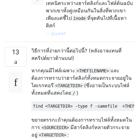
เทคนิคระหว่างฮาร์ดลิงก์และไฟล์ต้นฉบับ
พวกเขาทั้งคู่เหมือนกันในสิ่งที่พวกเขา
เพียงแค่ชี้ไป
ที่จุดหันไปที่เนื้อหา
inode
ดิสก์
—
guyarad
วิธีการที่ง่ายกว่านี้ต่อไปนี้? (หลังอาจแทนที่
13
สคริปต์ยาวด้านบน!)
หากคุณมีไฟล์เฉพาะ
และ
<THEFILENAME>
ต้องการทราบว่าฮาร์ดลิงก์ทั้งหมดกระจายอยู่ใน
ไดเรกทอรี
(ซึ่งอาจเป็นระบบไฟล์
<TARGETDIR>
ทั้งหมดที่แสดงโดย
)
/
ขยายตรรกะถ้าคุณต้องการทราบไฟล์ทั้งหมดใน
การ
มีฮาร์ดลิงก์หลายตัวกระจาย
<SOURCEDIR>
อยู่
:
<TARGETDIR>