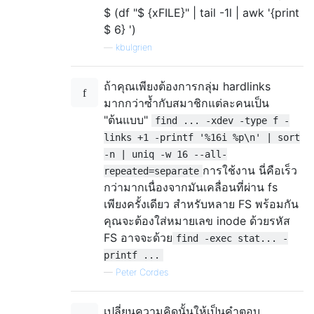
$ (df "$ {xFILE}" | tail -1l | awk '{print
$ 6} ')
—
kbulgrien
ถ้าคุณเพียงต้องการกลุ่ม hardlinks
มากกว่าซ้ำกับสมาชิกแต่ละคนเป็น
"ต้นแบบ"
find ... -xdev -type f -
links +1 -printf '%16i %p\n' | sort
-n | uniq -w 16 --all-
การใช้งาน นี่คือเร็ว
repeated=separate
กว่ามากเนื่องจากมันเคลื่อนที่ผ่าน fs
เพียงครั้งเดียว สำหรับหลาย FS พร้อมกัน
คุณจะต้องใส่หมายเลข inode ด้วยรหัส
FS อาจจะด้วย
find -exec stat... -
printf ...
—
Peter Cordes
เปลี่ยนความคิดนั้นให้เป็นคำตอบ