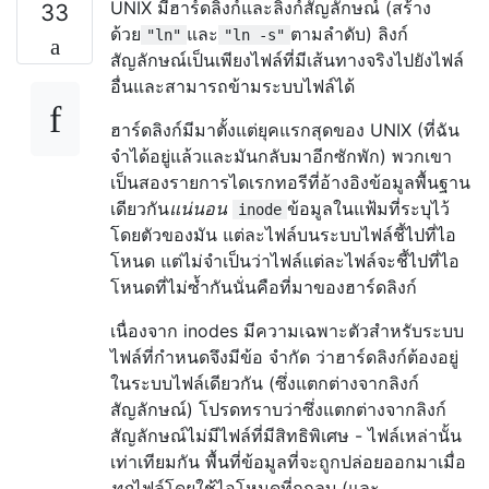
UNIX มีฮาร์ดลิงก์และลิงก์สัญลักษณ์ (สร้าง
33
ด้วย
และ
ตามลำดับ) ลิงก์
"ln"
"ln -s"
สัญลักษณ์เป็นเพียงไฟล์ที่มีเส้นทางจริงไปยังไฟล์
อื่นและสามารถข้ามระบบไฟล์ได้
ฮาร์ดลิงก์มีมาตั้งแต่ยุคแรกสุดของ UNIX (ที่ฉัน
จำได้อยู่แล้วและมันกลับมาอีกซักพัก) พวกเขา
เป็นสองรายการไดเรกทอรีที่อ้างอิงข้อมูลพื้นฐาน
เดียวกัน
แน่นอน
ข้อมูลในแฟ้มที่ระบุไว้
inode
โดยตัวของมัน แต่ละไฟล์บนระบบไฟล์ชี้ไปที่ไอ
โหนด แต่ไม่จำเป็นว่าไฟล์แต่ละไฟล์จะชี้ไปที่ไอ
โหนดที่ไม่ซ้ำกันนั่นคือที่มาของฮาร์ดลิงก์
เนื่องจาก inodes มีความเฉพาะตัวสำหรับระบบ
ไฟล์ที่กำหนดจึงมีข้อ จำกัด ว่าฮาร์ดลิงก์ต้องอยู่
ในระบบไฟล์เดียวกัน (ซึ่งแตกต่างจากลิงก์
สัญลักษณ์) โปรดทราบว่าซึ่งแตกต่างจากลิงก์
สัญลักษณ์ไม่มีไฟล์ที่มีสิทธิพิเศษ - ไฟล์เหล่านั้น
เท่าเทียมกัน พื้นที่ข้อมูลที่จะถูกปล่อยออกมาเมื่อ
ทุก
ไฟล์โดยใช้ไอโหนดที่ถูกลบ (และ