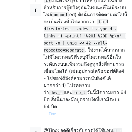
1
เป็นตัวระบุระบบไฟล์ (เป็นค่าเฉพาะ
%D
สำหรับการบู๊ตปัจจุบันในขณะที่ไม่มีระบบ
ไฟล์
ed) ดังนั้นการติดตามต่อไปนี้
umount
จะเป็นเรื่องทั่วไปมากกว่า:
find
directories.. -xdev ! -type d -
links +1 -printf '%20i %20D %p\n' |
sort -n | uniq -w 42 --all-
. ใช้งานได้นานหาก
repeated=separate
ไม่มีไดเรกทอรีที่ระบุมีไดเรกทอรีอื่นใน
ระดับระบบแฟ้มรวมถึงดูทุกสิ่งที่สามารถ
เชื่อมโยงได้ (เช่นอุปกรณ์หรือซอฟต์ลิงค์
- ใช่ซอฟต์ลิงค์สามารถนับลิงค์ได้
มากกว่า 1) โปรดทราบ
ว่า
และ
วันนี้มีความยาว 64
dev_t
ino_t
บิต สิ่งนี้น่าจะมีอยู่ตราบใดที่เรามีระบบ
64 บิต
—
Tino
@Tino: จุดดีเกี่ยวกับการใช้ใช้แทน
! -