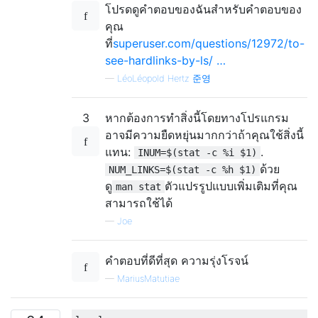
โปรดดูคำตอบของฉันสำหรับคำตอบของ
คุณ
ที่
superuser.com/questions/12972/to-
see-hardlinks-by-ls/ …
—
LéoLéopold Hertz 준영
3
หากต้องการทำสิ่งนี้โดยทางโปรแกรม
อาจมีความยืดหยุ่นมากกว่าถ้าคุณใช้สิ่งนี้
แทน:
.
INUM=$(stat -c %i $1)
ด้วย
NUM_LINKS=$(stat -c %h $1)
ดู
ตัวแปรรูปแบบเพิ่มเติมที่คุณ
man stat
สามารถใช้ได้
—
Joe
คำตอบที่ดีที่สุด ความรุ่งโรจน์
—
MariusMatutiae