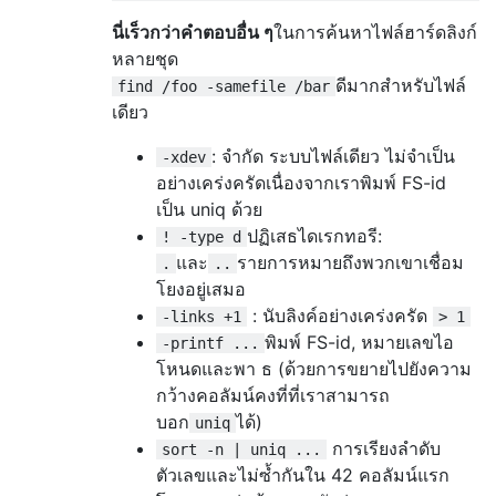
นี่เร็วกว่าคำตอบอื่น ๆ
ในการค้นหาไฟล์ฮาร์ดลิงก์
หลายชุด
ดีมากสำหรับไฟล์
find /foo -samefile /bar
เดียว
: จำกัด ระบบไฟล์เดียว ไม่จำเป็น
-xdev
อย่างเคร่งครัดเนื่องจากเราพิมพ์ FS-id
เป็น uniq ด้วย
ปฏิเสธไดเรกทอรี:
! -type d
และ
รายการหมายถึงพวกเขาเชื่อม
.
..
โยงอยู่เสมอ
: นับลิงค์อย่างเคร่งครัด
-links +1
> 1
พิมพ์ FS-id, หมายเลขไอ
-printf ...
โหนดและพา ธ (ด้วยการขยายไปยังความ
กว้างคอลัมน์คงที่ที่เราสามารถ
บอก
ได้)
uniq
การเรียงลำดับ
sort -n | uniq ...
ตัวเลขและไม่ซ้ำกันใน 42 คอลัมน์แรก