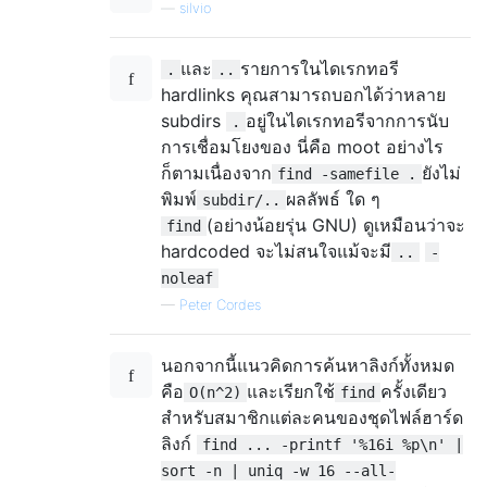
—
silvio
และ
รายการในไดเรกทอรี
.
..
hardlinks คุณสามารถบอกได้ว่าหลาย
subdirs
อยู่ในไดเรกทอรีจากการนับ
.
การเชื่อมโยงของ นี่คือ moot อย่างไร
ก็ตามเนื่องจาก
ยังไม่
find -samefile .
พิมพ์
ผลลัพธ์ ใด ๆ
subdir/..
(อย่างน้อยรุ่น GNU) ดูเหมือนว่าจะ
find
hardcoded จะไม่สนใจแม้จะมี
..
-
noleaf
—
Peter Cordes
นอกจากนี้แนวคิดการค้นหาลิงก์ทั้งหมด
คือ
และเรียกใช้
ครั้งเดียว
O(n^2)
find
สำหรับสมาชิกแต่ละคนของชุดไฟล์ฮาร์ด
ลิงก์
find ... -printf '%16i %p\n' |
sort -n | uniq -w 16 --all-