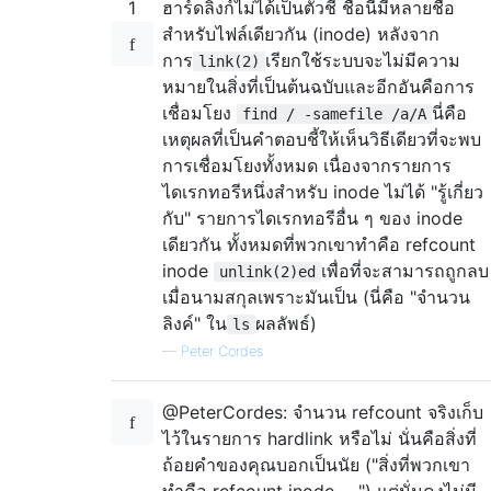
1
ฮาร์ดลิงก์ไม่ได้เป็นตัวชี้ ชื่อนี้มีหลายชื่อ
สำหรับไฟล์เดียวกัน (inode) หลังจาก
การ
เรียกใช้ระบบจะไม่มีความ
link(2)
หมายในสิ่งที่เป็นต้นฉบับและอีกอันคือการ
เชื่อมโยง
นี่คือ
find / -samefile /a/A
เหตุผลที่เป็นคำตอบชี้ให้เห็นวิธีเดียวที่จะพบ
การเชื่อมโยงทั้งหมด เนื่องจากรายการ
ไดเรกทอรีหนึ่งสำหรับ inode ไม่ได้ "รู้เกี่ยว
กับ" รายการไดเรกทอรีอื่น ๆ ของ inode
เดียวกัน ทั้งหมดที่พวกเขาทำคือ refcount
inode
เพื่อที่จะสามารถถูกลบ
unlink(2)ed
เมื่อนามสกุลเพราะมันเป็น (นี่คือ "จำนวน
ลิงค์" ใน
ผลลัพธ์)
ls
—
Peter Cordes
@PeterCordes: จำนวน refcount จริงเก็บ
ไว้ในรายการ hardlink หรือไม่ นั่นคือสิ่งที่
ถ้อยคำของคุณบอกเป็นนัย ("สิ่งที่พวกเขา
ทำคือ refcount inode ... ") แต่นั่นคงไม่มี