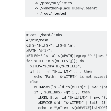
    -> /proc/907/limits

    -> /<another-place else>/.bashrc

# cat ./hard-links

#!/bin/bash

oIFS="${IFS}"; IFS=$'\n';

xPATH="${1}";

xFILES="`ls -al ${xPATH}|egrep "^-"|awk '{p
for xFILE in ${xFILES[@]}; do

  xITEM="${xPATH}/${xFILE}";

  if [[ ! -r "${xITEM}" ]] ; then

    echo "Path: '${xITEM}' is not accessibl
  else

    nLINKS=$(ls -ld "${xITEM}" | awk '{prin
    if [ ${nLINKS} -gt 1 ]; then

      iNODE=$(ls -id "${xITEM}" | awk '{pri
      xDEVICE=$(df "${xITEM}" | tail -1l | 
      echo -e "\nItem: ${xDEVICE}[$iNODE] =