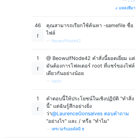
—
ZZR
แหล่งที่มา
46
คุณสามารถเรียกใช้ค้นหา -samefile ชื่อ
ไฟล์
—
BeowulfNode42
1
@ BeowulfNode42 คำสั่งนี้ยอดเยี่ยม แต่
มันต้องการโฟลเดอร์ root ที่แชร์ของไฟล์
เดียวกันอย่างน้อย
—
Itachi
1
คำตอบนี้ให้ประโยชน์ในเชิงปฏิบัติ "ทำสิ่ง
นี้" แต่ฉันรู้สึกอย่างยิ่ง
ว่า
@LaurenceGonsalves ตอบคำถาม
"อย่างไร" และ / หรือ "ทำไม"
—
เทรเวอร์บอยด์สมิ ธ