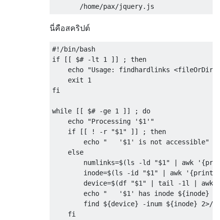
นี่คือสคริปต์
#!/bin/bash

if [[ $# -lt 1 ]] ; then

    echo "Usage: findhardlinks <fileOrDirTo
    exit 1

fi

while [[ $# -ge 1 ]] ; do

    echo "Processing '$1'"

    if [[ ! -r "$1" ]] ; then

        echo "   '$1' is not accessible"

    else

        numlinks=$(ls -ld "$1" | awk '{prin
        inode=$(ls -id "$1" | awk '{print $
        device=$(df "$1" | tail -1l | awk '
        echo "   '$1' has inode ${inode} on
        find ${device} -inum ${inode} 2>/de
    fi
