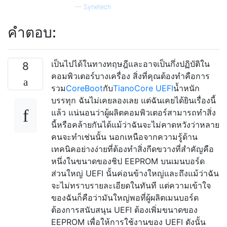
—
Synetech
คำตอบ:
เป็นไปได้ในทางทฤษฎีและอาจเป็นกึ่งปฏิบัติใน
8
คอมพิวเตอร์บางเครื่อง สิ่งที่คุณต้องทำคือการ
รวม
CoreBoot
กับ
TianoCore UEFI
น้ำหนัก
บรรทุก ฉันไม่เคยลองเลย แต่ฉันเคยได้ยินเรื่องนี้
แล้ว แน่นอนว่าผู้ผลิตคอมพิวเตอร์สามารถทำสิ่ง
นี้หรือคล้ายกันได้แม้ว่าฉันจะไม่คาดหวังว่าหลาย
คนจะทำเช่นนั้น นอกเหนือจากความรู้ด้าน
เทคนิคอย่างง่ายที่ต้องทำสิ่งกีดขวางที่สำคัญคือ
หนึ่งในขนาดของชิป EEPROM บนเมนบอร์ด
ส่วนใหญ่ UEFI นั้นค่อนข้างใหญ่และถึงแม้ว่าฉัน
จะไม่ทราบรายละเอียดในทันที แต่ความเข้าใจ
ของฉันก็คือว่ามันใหญ่พอที่ผู้ผลิตเมนบอร์ด
ต้องการสนับสนุน UEFI ต้องเพิ่มขนาดของ
EEPROM เพื่อให้การใช้งานของ UEFI ดังนั้น