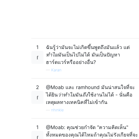
1
ฉันรู้ว่ามันจะไม่เกิดขึ้นพูดถึงมันแล้ว แต่
ทำไม
มันเป็นไปไม่ได้ มันเป็นปัญหา
ฮาร์ดแวร์หรืออย่างอื่น?
—
Karan
2
@Moab และ ramhound มันน่าสนใจที่จะ
ได้ยิน
ว่าทำไม
มัน
ถึง
ใช้งานไม่ได้ - นั่นคือ
เหตุผลทางเทคนิคที่ไม่เข้ากัน
—
nhinkle
1
@Moab: คุณช่วยกำจัด "ความคิดเห็น"
ทั้งหมดของคุณได้ไหมถ้าคุณไม่รังเกียจที่จะ