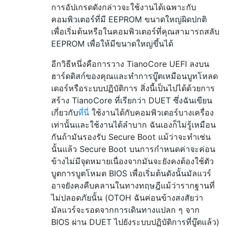
การอัปเกรดดังกล่าวจะใช้งานได้เฉพาะกับ
คอมพิวเตอร์ที่มี EEPROM ขนาดใหญ่ผิดปกติ
เพื่อเริ่มต้นหรือในคอมพิวเตอร์ที่คุณสามารถสลับ
EEPROM เพื่อให้มีขนาดใหญ่ขึ้นได้
อีกวิธีหนึ่งคือการวาง TianoCore UEFI ลงบน
ฮาร์ดดิสก์ของคุณและทำการบู๊ตเหมือนบูทโหลด
เดอร์หรือระบบปฏิบัติการ สิ่งนี้เป็นไปได้ด้วยการ
สร้าง TianoCore ที่เรียกว่า DUET ซึ่งฉันเขียน
เกี่ยวกับ
ที่นี่
ใช้งานได้กับคอมพิวเตอร์บางเครื่อง
เท่านั้นและใช้งานได้ลำบาก ฉันเองก็ไม่รู้เหมือน
กันถ้ามันรองรับ Secure Boot แม้ว่าจะทำเช่น
นั้นแล้ว Secure Boot บนการกำหนดค่าจะค่อน
ข้างไม่มีจุดหมายเนื่องจากมันจะยังคงต้องใช้ตัว
บูตการบูตโหมด BIOS เพื่อเริ่มต้นดังนั้นมัลแวร์
อาจยังคงคืบคลานในทางทฤษฎีแม้ว่ารากฐานที่
ไม่ปลอดภัยนั้น (OTOH ฉันค่อนข้างสงสัยว่า
มัลแวร์จะรอดจากการเดินทางแปลก ๆ จาก
BIOS ผ่าน DUET ไปยังระบบปฏิบัติการที่บู๊ตแล้ว)