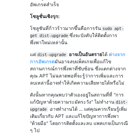
อัพเกรดสำเร็จ
โซลูชั่นเชิงรุก:
โซลูชันที่ก้าวร้าวมากขึ้นคือการรัน
sudo apt-
ซึ่งจะบังคับให้ติดตั้งการ
get dist-upgrade
พึ่งพาใหม่เหล่านั้น
แต่
อาจเป็นอันตราย
ได้
ต่างจาก
dist-upgrade
การอัพเกรด
มันอาจ
ลบ
แพ็คเกจเพื่อแก้ไข
สถานการณ์การพึ่งพาที่ซับซ้อน ซึ่งแตกต่างจาก
คุณ APT ไม่ฉลาดพอที่จะรู้ว่าการเพิ่มและการ
ลบเหล่านี้อาจทำให้เกิดความเสียหายได้หรือไม่
ดังนั้นหากคุณพบว่าตัวเองอยู่ในสถานที่ที่ "การ
แก้ปัญหาด้วยความระมัดระวัง" ไม่ทำงาน
dist-
อาจ
ทำงานได้ ... แต่คุณควรเรียนรู้เพิ่ม
upgrade
เติมเกี่ยวกับ APT และแก้ไขปัญหาการพึ่งพา
"ด้วยมือ" โดยการติดตั้งและลบ แพคเกจเป็นกรณี
ๆ ไป