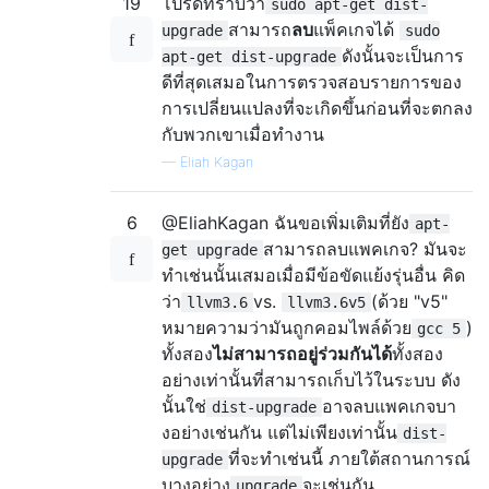
19
โปรดทราบว่า
sudo apt-get dist-
สามารถ
ลบ
แพ็คเกจได้
upgrade
sudo
ดังนั้นจะเป็นการ
apt-get dist-upgrade
ดีที่สุดเสมอในการตรวจสอบรายการของ
การเปลี่ยนแปลงที่จะเกิดขึ้นก่อนที่จะตกลง
กับพวกเขาเมื่อทำงาน
—
Eliah Kagan
6
@EliahKagan ฉันขอเพิ่มเติมที่ยัง
apt-
สามารถลบแพคเกจ? มันจะ
get upgrade
ทำเช่นนั้นเสมอเมื่อมีข้อขัดแย้งรุ่นอื่น คิด
ว่า
vs.
(ด้วย "v5"
llvm3.6
llvm3.6v5
หมายความว่ามันถูกคอมไพล์ด้วย
)
gcc 5
ทั้งสอง
ไม่สามารถอยู่ร่วมกันได้
ทั้งสอง
อย่างเท่านั้นที่สามารถเก็บไว้ในระบบ ดัง
นั้นใช่
อาจลบแพคเกจบา
dist-upgrade
งอย่างเช่นกัน แต่ไม่เพียงเท่านั้น
dist-
ที่จะทำเช่นนี้ ภายใต้สถานการณ์
upgrade
บางอย่าง
จะเช่นกัน
upgrade