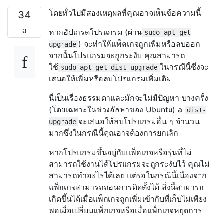
โดยทั่วไปมีสองเหตุผลที่คุณอาจเห็นข้อความนี้
34
หากอัปเกรดโปรแกรม (ผ่าน
sudo apt-get
) จะทำให้แพ็คเกจถูกเพิ่มหรือลบออก
upgrade
จากนั้นโปรแกรมจะถูกระงับ คุณสามารถ
ใช้
ในกรณีนี้ซึ่งจะ
sudo apt-get dist-upgrade
เสนอให้เพิ่มหรือลบโปรแกรมเพิ่มเติม
นี่เป็นเรื่องธรรมดาและมักจะไม่มีปัญหา บางครั้ง
(โดยเฉพาะในช่วงอัลฟาของ Ubuntu) a
dist-
จะเสนอให้ลบโปรแกรมอื่น ๆ จำนวน
upgrade
มากซึ่งในกรณีนี้คุณอาจต้องการยกเลิก
หากโปรแกรมขึ้นอยู่กับแพ็คเกจหรือรุ่นที่ไม่
สามารถใช้งานได้โปรแกรมจะถูกระงับไว้ คุณไม่
สามารถทำอะไรได้เลย แต่รอในกรณีนี้เนื่องจาก
แพ็กเกจสามารถถอนการติดตั้งได้ สิ่งนี้สามารถ
เกิดขึ้นได้เมื่อแพ็กเกจถูกเพิ่มเข้ากับที่เก็บไม่เพียง
พอเมื่อเปลี่ยนแพ็กเกจหรือเมื่อแพ็กเกจหยุดการ