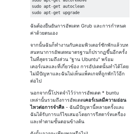
sudo apt-get autoclean

ฉันต้องยืนยันการอัพเดท Grub และการกำหนด
ค่าด้วยตนเอง
จากนั้นฉันก็ทำงานกับคอมพิวเตอร์ซักพักแล้วบท
สนทนาการอัพเดทมาตรฐานก็ปรากฏขึ้นอีกครั้ง
ในที่สุดรวมถึงส่วน "ฐาน Ubuntu" พร้อม
เคอร์เนลและที่เกี่ยวข้อง การอัปเดตนั้นทำได้โดย
ไม่มีปัญหาและฉันไม่เห็นแพ็คเกจที่ถูกพักไว้อีก
ต่อไป
นอกจากนี้โปรดจำไว้ว่าการอัพเดต * buntu
เหล่านั้นรวมถึงการอัพเดต
เคอร์เนลมีความอ่อน
ไหวต่อการจำศีล
- ฉันมีปัญหานี้หลายครั้งและ
ฉันได้รับการแก้ไขเสมอโดยการรีสตาร์ทเครื่อง
และทำตามขั้นตอนข้างต้น
ดังนั้นอาจจะเพียงพอหรือไม่!