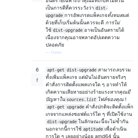
อันตรายเฉพาะถ้าคุณมีที่เก็บที่ไม่ดีใน
เป็นการดีที่ควรระวังว่า
dist-
การอัพเกรดแพ็คเกจ
ทั้งหมด
แต่
upgrade
ด้วยที่เก็บเริ่มต้นนั้นควรจะดี
การไม่
ใช้
อาจเป็นอันตรายได้
dist-upgrade
เนื่องจากคุณอาจพลาดอัปเดตความ
ปลอดภัย
—
Flimm
6
สามารถ
ลบ
รวม
apt-get dist-upgrade
ทั้งเพิ่มแพ็คเกจ แต่มันไม่อันตรายจริงๆ
คำสั่งการติดตั้งแพคเกจใด ๆ อาจทำให้
เกิดความเสียหายอย่างร้ายแรง
หากคุณมี
ปัญหาใน
ไฟล์ของคุณ
!
sources.list
คำสั่งปกติจะติดตั้งแพ็ก
apt-get upgrade
เกจจากแหล่งซอฟต์แวร์ใด ๆ ที่เปิดใช้งาน
ในลักษณะนี้จะไม่ซ้ำกัน
dist-upgrade
นอกจากนี้การใช้
เพื่อดำเนิน
aptitude
การใด ๆ เลยอย่างน้อย amd64 นั้น