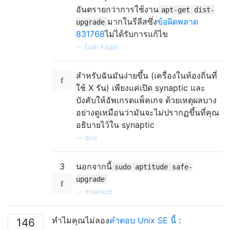
อันตรายกว่าการใช้งาน
apt-get dist-
มากในรีลีสซึ่ง
ข้อผิดพลาด
upgrade
831768
ไม่ได้รับการแก้ไข
—
Eliah Kagan
สำหรับฉันมันง่ายขึ้น (เครื่องในท้องถิ่นที่
ใช้ X รัน) เพียงแค่เปิด synaptic และ
บังคับให้อัพเกรดแพ็คเกจ ด้วยเหตุผลบาง
อย่างดูเหมือนว่ามันจะไม่ปรากฏขึ้นที่คุณ
อธิบายไว้ใน synaptic
—
djvs
3
นอกจากนี้
sudo aptitude safe-
upgrade
—
msanford
ทำไมคุณไม่ลอง
คำตอบ Unix SE นี้
:
146