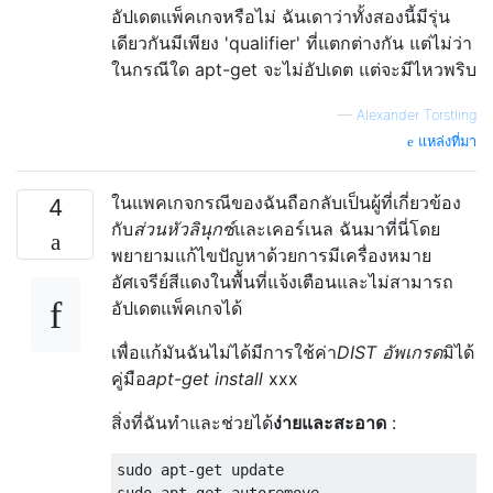
อัปเดตแพ็คเกจหรือไม่ ฉันเดาว่าทั้งสองนี้มีรุ่น
เดียวกันมีเพียง 'qualifier' ที่แตกต่างกัน แต่ไม่ว่า
ในกรณีใด apt-get จะไม่อัปเดต แต่จะมีไหวพริบ
—
Alexander Torstling
แหล่งที่มา
ในแพคเกจกรณีของฉันถือกลับเป็นผู้ที่เกี่ยวข้อง
4
กับ
ส่วนหัวลินุกซ์
และเคอร์เนล ฉันมาที่นี่โดย
พยายามแก้ไขปัญหาด้วยการมีเครื่องหมาย
อัศเจรีย์สีแดงในพื้นที่แจ้งเตือนและไม่สามารถ
อัปเดตแพ็คเกจได้
เพื่อแก้มันฉันไม่ได้มีการใช้ค่า
DIST อัพเกรด
มิได้
คู่มือ
apt-get install
xxx
สิ่งที่ฉันทำและช่วยได้
ง่ายและสะอาด
:
sudo apt-get update

sudo apt-get autoremove
