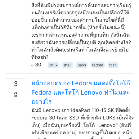
สิ่งที่ฉันมีประสบการณ์การค้นหาและการเรียนรู้
บนอินเทอร์เน็ตbashดูเหมือนจะเป็นเปลือกที่ใช้
บ่อยขึ้น แม้จำนวนของคำถามในเว็บไซต์นี้มี
แท็กbashเป็นวิธีที่มากขึ้น (ห้าครั้งในขณะนี้)
tcshกว่าจำนวนของคำถามที่ถูกแท็ก ดังนั้นฉัน
สงสัยว่าฉันควรเปลี่ยนเป็นทุบตี คุณคิดอย่างไร?
ทำไมฉันถึงติดtcshหรือทำไมฉันจึงควรย้ายไป
ที่bash?
30
linux
shell
bash
fedora
tcsh
หน้าจอบูตของ Fedora แสดงทั้งโลโก้
3
Fedora และโลโก้ Lenovo ทำไมและ
อย่างไร
ฉันมี Lenovo เก่า IdeaPad 110-15ISK ที่ติดตั้ง
Fedora 30 (และ SSD ที่เข้ารหัส LUKS เป็นที่จัด
เก็บ) เมื่อฉันบูตเครื่องนี้: โลโก้ "Lenovo" (อันที่
จริงเพียงแค่ข้อความ) จะปรากฏขึ้นโดยย่อ หน้า