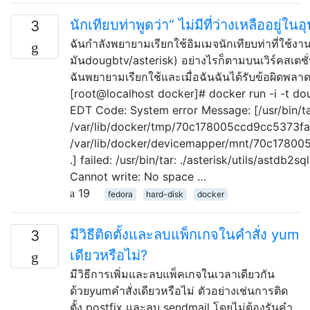
นักเทียบท่าพูดว่า“ ไม่มีที่ว่างเหลืออยู่ใน
3
ฉันกำลังพยายามเรียกใช้อิมเมจนักเทียบท่าที่ใช้
มันdougbtv/asterisk) อย่างไรก็ตามบนเวิร์คสเตชั่นท
ฉันพยายามเรียกใช้และเมื่อฉันฉันได้รับข้อผิดพลาดที่
[root@localhost docker]# docker run -i -t d
EDT Code: System error Message: [/usr/bin/ta
/var/lib/docker/tmp/70c178005ccd9cc5373
/var/lib/docker/devicemapper/mnt/70c178
.] failed: /usr/bin/tar: ./asterisk/utils/astdb2s
Cannot write: No space …
19
fedora
hard-disk
docker
มีวิธีติดตั้งและลบแพ็กเกจในคำสั่ง yum
3
เดียวหรือไม่?
มีวิธีการเพิ่มและลบแพ็คเกจในเวลาเดียวกัน
ด้วยyumคำสั่งเดียวหรือไม่ ตัวอย่างเช่นการติด
ตั้ง postfix และลบ sendmail โดยไม่ต้องรันคำ