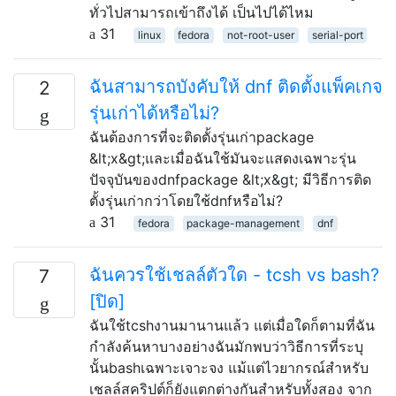
ทั่วไปสามารถเข้าถึงได้ เป็นไปได้ไหม
31
linux
fedora
not-root-user
serial-port
ฉันสามารถบังคับให้ dnf ติดตั้งแพ็คเกจ
2
รุ่นเก่าได้หรือไม่?
ฉันต้องการที่จะติดตั้งรุ่นเก่าpackage
&lt;x&gt;และเมื่อฉันใช้มันจะแสดงเฉพาะรุ่น
ปัจจุบันของdnfpackage &lt;x&gt; มีวิธีการติด
ตั้งรุ่นเก่ากว่าโดยใช้dnfหรือไม่?
31
fedora
package-management
dnf
ฉันควรใช้เชลล์ตัวใด - tcsh vs bash?
7
[ปิด]
ฉันใช้tcshงานมานานแล้ว แต่เมื่อใดก็ตามที่ฉัน
กำลังค้นหาบางอย่างฉันมักพบว่าวิธีการที่ระบุ
นั้นbashเฉพาะเจาะจง แม้แต่ไวยากรณ์สำหรับ
เชลล์สคริปต์ก็ยังแตกต่างกันสำหรับทั้งสอง จาก