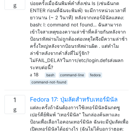
บ่อยครั้งเมื่อฉันพิมพ์คำสั่งเช่น ls (เช่นฉันกด
ENTER ก่อนที่ฉันจะพิมพ์) จะมีการหน่วงเวลาที่
ยาวนาน (~ 2 วินาที) หลังจากเทอร์มินัลแสดง:
bash: l: command not found... ฉันสามารถ
เข้าใจสาเหตุของความล่าช้าที่คล้ายกันหลังจาก
ป้อนรหัสผ่านไม่ถูกต้องต่อเหตุใดจึงมีความล่าช้า
ครั้งใหญ่หลังจากป้อนรหัสผ่านผิด . แต่ทำไม
ล่าช้าหลังจากคำสั่งที่ไม่รู้จัก?
ไม่FAIL_DELAYในการ/etc/login.defsส่งผลก
ระทบต่อนี้?
18
bash
command-line
fedora
command-not-found
Fedora 17: ปุ่มลัดสำหรับเทอร์มินัล
1
แต่ละครั้งถ้าฉันต้องการใช้เทอร์มินัลฉันกดซู
เปอร์คีย์พิมพ์ "เทอร์มินัล" ในกล่องค้นหาและ
ป้อนเพื่อเลือกไอคอนเทอร์มินัล ฉันจะมีปุ่มลัดเพื่อ
เปิดเทอร์มินัลได้อย่างไร (ฉันไม่ได้บอกว่าฮอต: