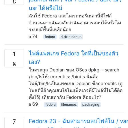
usr ได้หรือไม่
ฉันใช้ Fedora และไดเรกทอรีเหล่านี้มีไฟล์
จำนวนมากฉันสงสัยว่าฉันสามารถลบได้หรือไม่
ระบบมีพื้นที่เหลือน้อย
74
fedora
disk-cleanup
ไฟล์แพคเกจ Fedora ใดที่เป็นของตัว
1
เอง?
ในตระกูล Debian ของ OSes dpkg --search
/bin/lsให้: coreutils: /bin/ls นั่นคือ
ไฟล์/bin/lsเป็นแพคเกจ Debian ชื่อcoreutils (ดู
โพสต์นี้ถ้าคุณสนใจในแพ็คเกจที่มีไฟล์ที่ไม่ได้ติด
ตั้งไว้) เทียบเท่ากับ Fedora คืออะไร?
69
fedora
filenames
packaging
Fedora 23 - ฉันสามารถลบไฟล์ใน / var
7