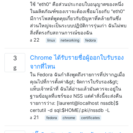
ใช้ "eth0" คือส่วนประกอบใบอนุญาตของหนึ่ง
ในผลิตภัณฑ์ของเราจะต้องเชื่อมโยงกับ "eth0"
มีการโพสต์พูดคุยเกี่ยวกับปัญหาที่คล้ายกันซึ่ง
ส่วนใหญ่จะเป็นระบบปฏิบัติการรุ่นเก่า ฉันไม่พบ
สิ่งที่ตรงกับสถานการณ์ของฉัน
22
linux
networking
fedora
Chrome ได้รับรายชื่อผู้ออกใบรับรอง
3
จากที่ไหน
ใน Fedora ฉันกำลังพูดถึงรายการที่ปรากฏเมื่อ
คุณไปที่การตั้งค่า&gt; จัดการใบรับรอง&gt;
แท็บเจ้าหน้าที่ ฉันได้อ่านแล้วมันควรจะอยู่ใน
ฐานข้อมูลที่แชร์ของ NSS แต่คำสั่งนี้จะส่งคืน
รายการว่าง: [laurent@localhost nssdb]$
certutil -d sql:$HOME/.pki/nssdb -L
21
fedora
chrome
certificates