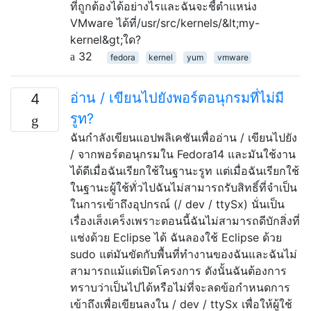
ที่ถูกต้องได้อย่างไรและฉันจะชี้ตำแหน่ง
VMware ได้ที่/usr/src/kernels/&lt;my-
kernel&gt;ใด?
32
fedora
kernel
yum
vmware
อ่าน / เขียนไปยังพอร์ตอนุกรมที่ไม่มี
4
รูท?
ฉันกำลังเขียนแอปพลิเคชันเพื่ออ่าน / เขียนไปยัง
/ จากพอร์ตอนุกรมใน Fedora14 และมันใช้งาน
ได้ดีเมื่อฉันเรียกใช้ในฐานะรูท แต่เมื่อฉันเรียกใช้
ในฐานะผู้ใช้ทั่วไปฉันไม่สามารถรับสิทธิ์ที่จำเป็น
ในการเข้าถึงอุปกรณ์ (/ dev / ttySx) นั่นเป็น
เรื่องเส็งเคร็งเพราะตอนนี้ฉันไม่สามารถดีบักสิ่งที่
แช่งด้วย Eclipse ได้ ฉันลองใช้ Eclipse ด้วย
sudo แต่มันขัดกับพื้นที่ทำงานของฉันและฉันไม่
สามารถแม้แต่เปิดโครงการ ดังนั้นฉันต้องการ
ทราบว่าเป็นไปได้หรือไม่ที่จะลดข้อกำหนดการ
เข้าถึงเพื่อเขียนลงใน / dev / ttySx เพื่อให้ผู้ใช้