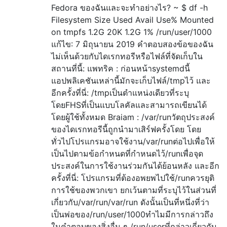
Fedora ของฉันและจะทำอย่างไร? ~ $ df -h
Filesystem Size Used Avail Use% Mounted
on tmpfs 1.2G 20K 1.2G 1% /run/user/1000
แก้ไข: 7 มิถุนายน 2019 คำตอบสองข้อของฉัน
ไม่เห็นด้วยกับไดเรกทอรีหรือไฟล์ที่จัดเก็บใน
สถานที่นี้: แพทริค : ก่อนหน้าsystemdนี้
แอปพลิเคชันเหล่านี้มักจะเก็บไฟล์/tmpไว้ และ
อีกครั้งที่นี่: /tmpเป็นตำแหน่งเดียวที่ระบุ
โดยFHSที่เป็นแบบโลคัลและสามารถเขียนได้
โดยผู้ใช้ทั้งหมด Braiam : /var/runวัตถุประสงค์
ของไดเรกทอรีนี้ถูกนำมาเสิร์ฟครั้งโดย โดย
ทั่วไปโปรแกรมอาจใช้งาน/var/runต่อไปเพื่อให้
เป็นไปตามข้อกำหนดที่กำหนดไว้/runเพื่อจุด
ประสงค์ในการใช้งานร่วมกันได้ย้อนหลัง และอีก
ครั้งที่นี่: โปรแกรมที่ต้องอพยพไปใช้/runควรยุติ
การใช้ของพวกเขา ยกเว้นตามที่ระบุไว้ในส่วนที่
เกี่ยวกับ/var/run/var/run ดังนั้นเป็นที่หนึ่งที่ว่า
เป็นพ่อของ/run/user/1000ทำไมมีการกล่าวถึง
ในคำตอบของสิ่งอื่น ๆ /run/userที่กล่าวเกี่ยวกับ