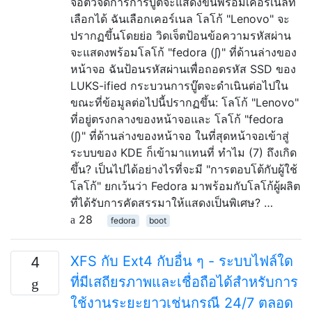
จอตัวจัดการการบูตจะแสดงขึ้นพร้อมเคอร์เนลที่
เลือกได้ ฉันเลือกเคอร์เนล โลโก้ "Lenovo" จะ
ปรากฏขึ้นโดยย่อ วิดเจ็ตป้อนข้อความรหัสผ่าน
จะแสดงพร้อมโลโก้ "fedora (∫)" ที่ด้านล่างของ
หน้าจอ ฉันป้อนรหัสผ่านเพื่อถอดรหัส SSD ของ
LUKS-ified กระบวนการบู๊ตจะดำเนินต่อไปใน
ขณะที่ข้อมูลต่อไปนี้ปรากฏขึ้น: โลโก้ "Lenovo"
ที่อยู่ตรงกลางของหน้าจอและ โลโก้ "fedora
(∫)" ที่ด้านล่างของหน้าจอ ในที่สุดหน้าจอเข้าสู่
ระบบของ KDE ก็เข้ามาแทนที่ ทำไม (7) ถึงเกิด
ขึ้น? เป็นไปได้อย่างไรที่จะมี "การตอบโต้กับผู้ใช้
โลโก้" ยกเว้นว่า Fedora มาพร้อมกับโลโก้ผู้ผลิต
ที่ได้รับการคัดสรรมาให้แสดงเป็นพิเศษ? …
28
fedora
boot
XFS กับ Ext4 กับอื่น ๆ - ระบบไฟล์ใด
4
ที่มีเสถียรภาพและเชื่อถือได้สำหรับการ
ใช้งานระยะยาวเช่นกรณี 24/7 ตลอด