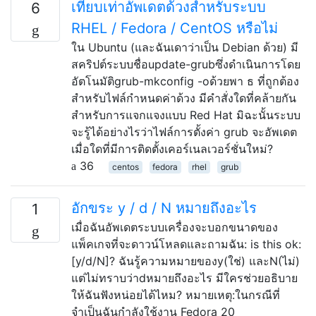
เทียบเท่าอัพเดตด้วงสำหรับระบบ
6
RHEL / Fedora / CentOS หรือไม่
ใน Ubuntu (และฉันเดาว่าเป็น Debian ด้วย) มี
สคริปต์ระบบชื่อupdate-grubซึ่งดำเนินการโดย
อัตโนมัติgrub-mkconfig -oด้วยพา ธ ที่ถูกต้อง
สำหรับไฟล์กำหนดค่าด้วง มีคำสั่งใดที่คล้ายกัน
สำหรับการแจกแจงแบบ Red Hat มิฉะนั้นระบบ
จะรู้ได้อย่างไรว่าไฟล์การตั้งค่า grub จะอัพเดต
เมื่อใดที่มีการติดตั้งเคอร์เนลเวอร์ชั่นใหม่?
36
centos
fedora
rhel
grub
อักขระ y / d / N หมายถึงอะไร
1
เมื่อฉันอัพเดตระบบเครื่องจะบอกขนาดของ
แพ็คเกจที่จะดาวน์โหลดและถามฉัน: is this ok:
[y/d/N]? ฉันรู้ความหมายของy(ใช่) และN(ไม่)
แต่ไม่ทราบว่าdหมายถึงอะไร มีใครช่วยอธิบาย
ให้ฉันฟังหน่อยได้ไหม? หมายเหตุ:ในกรณีที่
จำเป็นฉันกำลังใช้งาน Fedora 20