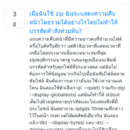
เมื่อฉันใช้ zip ฉันจะแสดงความคืบ
3
หน้าโดยรวมได้อย่างไรโดยไม่ทำให้
บรรทัดคำสั่งท่วมท้น?
แถบความคืบหน้าที่มีความยาวคงที่จำนวนไฟล์
หรือไบต์หรือดีกว่า แต่ตัวจับเวลาที่แสดงเวลาที่
เหลือโดยประมาณนั้นจะเหมาะสมที่สุด
zipพฤติกรรมมาตรฐานของดูเหมือนจะพิมพ์
บรรทัดสำหรับทุกไฟล์ที่ประมวลผล แต่ฉันไม่
ต้องการให้ข้อมูลมากเกินไปเมื่อฉันซิปไฟล์หลาย
พันไฟล์ ฉันต้องการเดาว่ามันจะใช้เวลานานแค่
ไหน ฉันลองใช้ตัวเลือก-q( --quiet) ร่วมกับ-dg(
--display-globaldots) แต่นั่นก็ทำให้ stdout
เต็มไปด้วยจุดหลายบรรทัดและไม่แสดงสิ่งที่มี
ประโยชน์ ฉันพยายาม-qdgds 10mตามที่กล่าว
ไว้ในหน้า man แต่ได้ผลลัพธ์เดียวกัน ฉันลอง
แล้ว-db( --display-bytes) และ-dc( --
display-counts) แต่ดูเหมือนจะไม่มีตัวเลือก