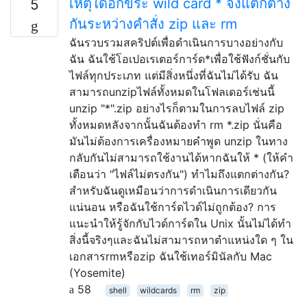
เหตุใดอักขระ wild card * จึงแตกต่าง
5
กันระหว่างคำสั่ง zip และ rm
ฉันรวบรวมสคริปต์เพื่อดำเนินการบางอย่างกับ
ฉัน ฉันใช้โอเปอเรเตอร์การ์ด*เพื่อใช้ฟังก์ชั่นกับ
ไฟล์ทุกประเภท แต่มีสิ่งหนึ่งที่ฉันไม่ได้รับ ฉัน
สามารถunzipไฟล์ทั้งหมดในโฟลเดอร์เช่นนี้
unzip "*".zip อย่างไรก็ตามในการลบไฟล์ zip
ทั้งหมดหลังจากนั้นฉันต้องทำ rm *.zip นั่นคือ
มันไม่ต้องการเครื่องหมายคำพูด unzip ในทาง
กลับกันไม่สามารถใช้งานได้หากฉันให้ * (ให้คำ
เตือนว่า "ไฟล์ไม่ตรงกัน") ทำไมถึงแตกต่างกัน?
สำหรับฉันดูเหมือนว่าการดำเนินการเดียวกัน
แน่นอน หรือฉันใช้การ์ดไวด์ไม่ถูกต้อง? การ
แนะนำให้รู้จักกับไวด์การ์ดใน Unix นั้นไม่ได้ทำ
สิ่งนี้จริงๆและฉันไม่สามารถหาตำแหน่งใด ๆ ใน
เอกสารrmหรือzip ฉันใช้เทอร์มินัลกับ Mac
(Yosemite)
58
shell
wildcards
rm
zip