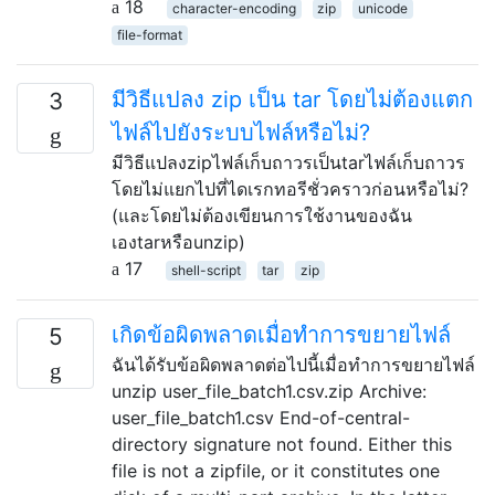
18
character-encoding
zip
unicode
file-format
มีวิธีแปลง zip เป็น tar โดยไม่ต้องแตก
3
ไฟล์ไปยังระบบไฟล์หรือไม่?
มีวิธีแปลงzipไฟล์เก็บถาวรเป็นtarไฟล์เก็บถาวร
โดยไม่แยกไปที่ไดเรกทอรีชั่วคราวก่อนหรือไม่?
(และโดยไม่ต้องเขียนการใช้งานของฉัน
เองtarหรือunzip)
17
shell-script
tar
zip
เกิดข้อผิดพลาดเมื่อทำการขยายไฟล์
5
ฉันได้รับข้อผิดพลาดต่อไปนี้เมื่อทำการขยายไฟล์
unzip user_file_batch1.csv.zip Archive:
user_file_batch1.csv End-of-central-
directory signature not found. Either this
file is not a zipfile, or it constitutes one