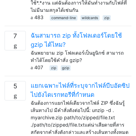
ใช้*.*งาน แต่ฉันต้องการให้มันทำงานกับไฟล์ที่
ไม่มีนามสกุลได้เช่นกัน
483
command-line
wildcards
zip
ฉันสามารถ zip ทั้งโฟลเดอร์โดยใช้
7
gzip ได้ไหม?
ฉันพยายาม zip โฟลเดอร์เป็นยูนิกซ์ สามารถ
ทำได้โดยใช้คำสั่ง gzip?
407
zip
gzip
แยกเฉพาะไฟล์ที่ระบุจากไฟล์บีบอัดซิป
5
ไปยังไดเรกทอรีที่กำหนด
ฉันต้องการแยกไฟล์เดียวจากไฟล์ ZIP ซึ่งฉันรู้
เส้นทางไป มีคำสั่งดังต่อไปนี้: unzip -d .
myarchive.zip path/to/zipped/file.txt
./path/to/zipped/file.txtแต่น่าเสียดายที่สาร
สกัดจากคำสั่งดังกล่าวและสร้างเส้นทางทั้งหมด