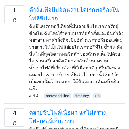
คำสั่งเพื่อบีบอัดหลายไดเรกทอรีลงใน
1
ไฟล์ซิปแยก
ฉันมีไดเรกทอรีเดียวที่มีหลายสิบไดเรกทอรีอยู่
ข้างใน ฉันใหม่สำหรับบรรทัดคำสั่งและฉันกำลัง
พยายามหาคำสั่งที่จะบีบอัดไดเรกทอรีย่อยแต่ละ
รายการให้เป็นไฟล์ย่อยไดเรกทอรีที่ไม่ซ้ำกัน ดัง
นั้นในที่สุดไดเรกทอรีหลักของฉันจะเต็มไปด้วย
ไดเรกทอรีย่อยดั้งเดิมของฉันทั้งหมดรวม
ทั้ง.zipไฟล์ที่เกี่ยวข้องที่มีเนื้อหาที่ถูกบีบอัดของ
แต่ละไดเรกทอรีย่อย เป็นไปได้อย่างนี้ไหม? ถ้า
เป็นเช่นนั้นโปรดแสดงให้ฉันเห็นว่ามันเสร็จสิ้น
แล้ว
40
command-line
directory
zip
คลายซิปไฟล์เนื้อหา แต่ไม่สร้าง
4
โฟลเดอร์เก็บถาวร
ฉันมีไฟล์ myarchive.zip ที่มีหลายไดเรกทอรี