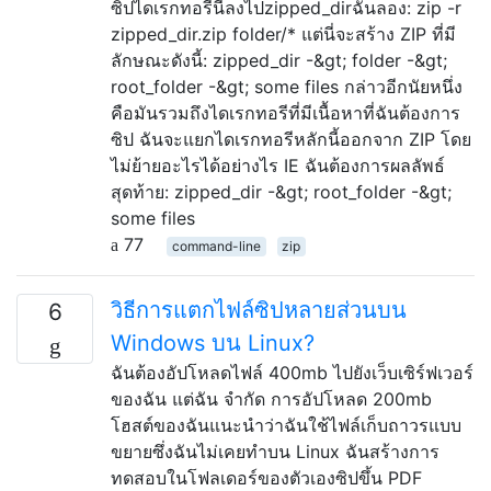
ซิปไดเรกทอรีนี้ลงไปzipped_dirฉันลอง: zip -r
zipped_dir.zip folder/* แต่นี่จะสร้าง ZIP ที่มี
ลักษณะดังนี้: zipped_dir -&gt; folder -&gt;
root_folder -&gt; some files กล่าวอีกนัยหนึ่ง
คือมันรวมถึงไดเรกทอรีที่มีเนื้อหาที่ฉันต้องการ
ซิป ฉันจะแยกไดเรกทอรีหลักนี้ออกจาก ZIP โดย
ไม่ย้ายอะไรได้อย่างไร IE ฉันต้องการผลลัพธ์
สุดท้าย: zipped_dir -&gt; root_folder -&gt;
some files
77
command-line
zip
วิธีการแตกไฟล์ซิปหลายส่วนบน
6
Windows บน Linux?
ฉันต้องอัปโหลดไฟล์ 400mb ไปยังเว็บเซิร์ฟเวอร์
ของฉัน แต่ฉัน จำกัด การอัปโหลด 200mb
โฮสต์ของฉันแนะนำว่าฉันใช้ไฟล์เก็บถาวรแบบ
ขยายซึ่งฉันไม่เคยทำบน Linux ฉันสร้างการ
ทดสอบในโฟลเดอร์ของตัวเองซิปขึ้น PDF