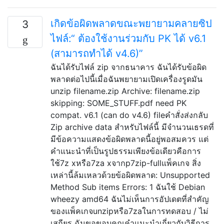
เกิดข้อผิดพลาดขณะพยายามคลายซิป
3
ไฟล์:“ ต้องใช้งานร่วมกับ PK ได้ v6.1
(สามารถทำได้ v4.6)”
ฉันได้รับไฟล์ zip จากธนาคาร ฉันได้รับข้อผิด
พลาดต่อไปนี้เมื่อฉันพยายามเปิดเครื่องรูดมัน
unzip filename.zip Archive: filename.zip
skipping: SOME_STUFF.pdf need PK
compat. v6.1 (can do v4.6) fileคำสั่งส่งกลับ
Zip archive data สำหรับไฟล์นี้ มีจำนวนเธรดที่
มีข้อความแสดงข้อผิดพลาดนี้อยู่พอสมควร แต่
คำแนะนำที่เป็นรูปธรรมเพียงข้อเดียวคือการ
ใช้7z xหรือ7za xจากp7zip-fullแพ็คเกจ สิ่ง
เหล่านี้ล้มเหลวด้วยข้อผิดพลาด: Unsupported
Method Sub items Errors: 1 ฉันใช้ Debian
wheezy amd64 ฉันไม่เห็นการอัปเดตที่สำคัญ
ของแพ็คเกจunzipหรือ7zaในการทดสอบ / ไม่
เสถียร ฉันขอขอบคุณคำแนะนำเกี่ยวกับวิธีการ