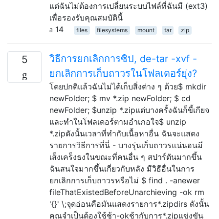
แต่ฉันไม่ต้องการเปลี่ยนระบบไฟล์ที่ฉันมี (ext3)
เพื่อรองรับคุณสมบัตินี้
14
files
filesystems
mount
tar
zip
วิธีการยกเลิกการซิป, de-tar -xvf -
5
ยกเลิกการเก็บถาวรในโฟลเดอร์ยุ่ง?
โดยปกติแล้วฉันไม่ได้เก็บสิ่งต่าง ๆ ด้วย$ mkdir
newFolder; $ mv *.zip newFolder; $ cd
newFolder; $unzip *.zipแต่บางครั้งฉันก็ขี้เกียจ
และทำในโฟลเดอร์ตามอำเภอใจ$ unzip
*.zipดังนั้นเวลาที่ทำกับเนื้อหาอื่น ฉันจะแสดง
รายการวิธีการที่นี่ - บางรุ่นเก็บถาวรแน่นอนมี
เส็งเคร็งธงในขณะที่คนอื่น ๆ สปาร์ตันมากขึ้น
ฉันสนใจมากขึ้นเกี่ยวกับหลัง มีวิธีอื่นในการ
ยกเลิกการเก็บถาวรหรือไม่ $ find . -anewer
fileThatExistedBeforeUnarchieving -ok rm
'{}' \;จุดอ่อนคือมันแสดงรายการ*.zipdirs ดังนั้น
คุณจำเป็นต้องใช้ช้า-okช้ากับการ*.zipแข่งขัน