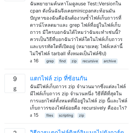
ฉันพยายามค้นหาโมดูลuse Test::Versionใน
cpan ดังนั้นฉันจึงเคยminicpanสะท้อนมัน
ปัญหาของฉันคือฉันต้องวนซ้ำไฟล์เก็บถาวรที่
ดาวน์โหลดมาและ grep ไฟล์ที่อยู่ในไฟล์เก็บ
ถาวร มีใครบอกฉันได้ไหมว่าฉันจะทำเช่นนี้?
ควรเป็นวิธีที่บอกฉันว่าไฟล์ใดในไฟล์เก็บถาวร
และบรรทัดใดที่เปิดอยู่ (หมายเหตุ: ไฟล์เหล่านี้
ไม่ใช่ไฟล์ tarball ทั้งหมดเป็นไฟล์ซิป)
16
grep
find
zip
recursive
archive
แตกไฟล์ zip ที่ซ้อนกัน
9
ฉันมีไฟล์เก็บถาวร zip จำนวนมากซึ่งแต่ละไฟล์
มีไฟล์เก็บถาวร zip จำนวนหนึ่ง วิธีที่ดีที่สุดใน
การแยกไฟล์ทั้งหมดที่มีอยู่ในไฟล์ zip นี้และไฟล์
เก็บถาวรของไฟล์ย่อยคือ recursively คืออะไร?
15
files
scripting
zip
วิธีการแตกไฟล์ดิสก์อิมเมจไปยังการ์ด