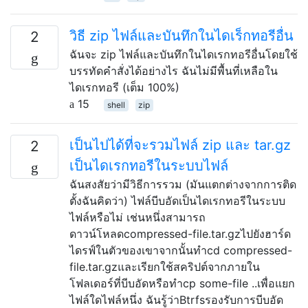
วิธี zip ไฟล์และบันทึกในไดเร็กทอรีอื่น
2
ฉันจะ zip ไฟล์และบันทึกในไดเรกทอรีอื่นโดยใช้
บรรทัดคำสั่งได้อย่างไร ฉันไม่มีพื้นที่เหลือใน
ไดเรกทอรี (เต็ม 100%)
15
shell
zip
เป็นไปได้ที่จะรวมไฟล์ zip และ tar.gz
2
เป็นไดเรกทอรีในระบบไฟล์
ฉันสงสัยว่ามีวิธีการรวม (มันแตกต่างจากการติด
ตั้งฉันคิดว่า) ไฟล์บีบอัดเป็นไดเรกทอรีในระบบ
ไฟล์หรือไม่ เช่นหนึ่งสามารถ
ดาวน์โหลดcompressed-file.tar.gzไปยังฮาร์ด
ไดรฟ์ในตัวของเขาจากนั้นทำcd compressed-
file.tar.gzและเรียกใช้สคริปต์จากภายใน
โฟลเดอร์ที่บีบอัดหรือทำcp some-file ..เพื่อแยก
ไฟล์ใดไฟล์หนึ่ง ฉันรู้ว่าBtrfsรองรับการบีบอัด