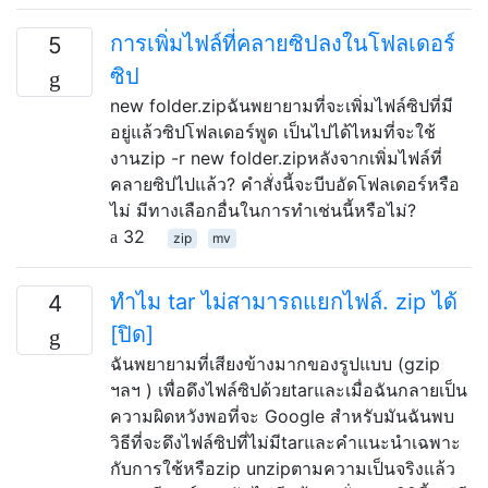
การเพิ่มไฟล์ที่คลายซิปลงในโฟลเดอร์
5
ซิป
new folder.zipฉันพยายามที่จะเพิ่มไฟล์ซิปที่มี
อยู่แล้วซิปโฟลเดอร์พูด เป็นไปได้ไหมที่จะใช้
งานzip -r new folder.zipหลังจากเพิ่มไฟล์ที่
คลายซิปไปแล้ว? คำสั่งนี้จะบีบอัดโฟลเดอร์หรือ
ไม่ มีทางเลือกอื่นในการทำเช่นนี้หรือไม่?
32
zip
mv
ทำไม tar ไม่สามารถแยกไฟล์. zip ได้
4
[ปิด]
ฉันพยายามที่เสียงข้างมากของรูปแบบ (gzip
ฯลฯ ) เพื่อดึงไฟล์ซิปด้วยtarและเมื่อฉันกลายเป็น
ความผิดหวังพอที่จะ Google สำหรับมันฉันพบ
วิธีที่จะดึงไฟล์ซิปที่ไม่มีtarและคำแนะนำเฉพาะ
กับการใช้หรือzip unzipตามความเป็นจริงแล้ว