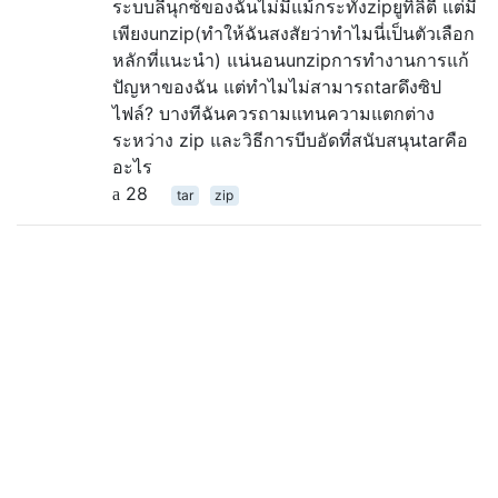
ระบบลีนุกซ์ของฉันไม่มีแม้กระทั่งzipยูทิลิตี้ แต่มี
เพียงunzip(ทำให้ฉันสงสัยว่าทำไมนี่เป็นตัวเลือก
หลักที่แนะนำ) แน่นอนunzipการทำงานการแก้
ปัญหาของฉัน แต่ทำไมไม่สามารถtarดึงซิป
ไฟล์? บางทีฉันควรถามแทนความแตกต่าง
ระหว่าง zip และวิธีการบีบอัดที่สนับสนุนtarคือ
อะไร
28
tar
zip