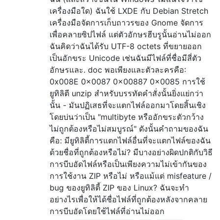
เครื่องมือใด) ฉันใช้ LXDE กับ Debian Stretch
เครื่องมือจัดการเก็บถาวรของ Gnome จัดการ
เพื่อคลายซิปไฟล์ แต่ตัวอักษรฮีบรูนั้นอ่านไม่ออก
ฉันคิดว่าฉันได้รับ UTF-8 octets ที่ขยายออก
เป็นอักขระ Unicode เช่นฉันมีไฟล์ที่ชื่อมีสี่ตัว
อักษรและ. doc พอเพียงและตัวละครคือ:
0x008E 0x0087 0x00887 0x0085 การใช้
ยูทิลิตี unzip สำหรับบรรทัดคำสั่งนั้นยิ่งแย่กว่า
นั้น - มันปฏิเสธที่จะแตกไฟล์ออกมาโดยสิ้นเชิง
โดยบ่นว่าเป็น "multibyte หรืออักขระตัวกว้าง
ไม่ถูกต้องหรือไม่สมบูรณ์" ดังนั้นคำถามของฉัน
คือ: มียูทิลิตี้การแตกไฟล์อื่นที่จะแตกไฟล์ของฉัน
ด้วยชื่อที่ถูกต้องหรือไม่? มีบางอย่างผิดปกติกับวิธี
การบีบอัดไฟล์หรือเป็นเพียงความไม่เข้ากันของ
การใช้งาน ZIP หรือไม่ หรือแม้แต่ misfeature /
bug ของยูทิลิตี้ ZIP ของ Linux? ฉันจะทำ
อย่างไรเพื่อให้ได้ชื่อไฟล์ที่ถูกต้องหลังจากคลาย
การบีบอัดโดยใช้ไฟล์ที่อ่านไม่ออก