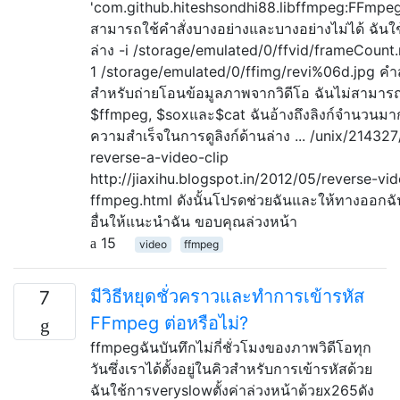
'com.github.hiteshsondhi88.libffmpeg:FFmpeg
สามารถใช้คำสั่งบางอย่างและบางอย่างไม่ได้ ฉันใช
ล่าง -i /storage/emulated/0/ffvid/frameCount
1 /storage/emulated/0/ffimg/revi%06d.jpg คำสั่
สำหรับถ่ายโอนข้อมูลภาพจากวิดีโอ ฉันไม่สามารถใช
$ffmpeg, $soxและ$cat ฉันอ้างถึงลิงก์จำนวนมา
ความสำเร็จในการดูลิงก์ด้านล่าง ... /unix/21432
reverse-a-video-clip
http://jiaxihu.blogspot.in/2012/05/reverse-vid
ffmpeg.html ดังนั้นโปรดช่วยฉันและให้ทางออกฉัน
อื่นให้แนะนำฉัน ขอบคุณล่วงหน้า
15
video
ffmpeg
มีวิธีหยุดชั่วคราวและทำการเข้ารหัส
7
FFmpeg ต่อหรือไม่?
ffmpegฉันบันทึกไม่กี่ชั่วโมงของภาพวิดีโอทุก
วันซึ่งเราได้ตั้งอยู่ในคิวสำหรับการเข้ารหัสด้วย
ฉันใช้การveryslowตั้งค่าล่วงหน้าด้วยx265ดัง