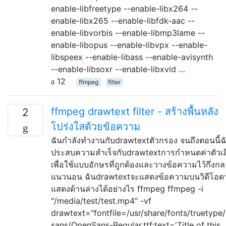
enable-libfreetype --enable-libx264 --
enable-libx265 --enable-libfdk-aac --
enable-libvorbis --enable-libmp3lame --
enable-libopus --enable-libvpx --enable-
libspeex --enable-libass --enable-avisynth
--enable-libsoxr --enable-libxvid …
12
ffmpeg
filter
ffmpeg drawtext filter - สร้างพื้นหลัง
2
โปร่งใสด้วยข้อความ
ฉันกำลังทำงานกับdrawtextตัวกรอง จนถึงตอนนี้ฉัน
ประสบความสำเร็จกับdrawtextการกำหนดค่าตัวเล
เพื่อใช้แบบอักษรที่ถูกต้องและวางข้อความไว้กึ่งก
แนวนอน ฉันdrawtextจะแสดงข้อความบนวิดีโอตา
แสดงด้านล่างได้อย่างไร ffmpeg ffmpeg -i
"/media/test/test.mp4" -vf
drawtext="fontfile=/usr/share/fonts/truetype
sans/OpenSans-Regular.ttf:text='Title of this