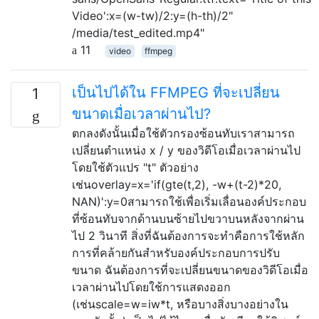
Video':x=(w-tw)/2:y=(h-th)/2"
/media/test_edited.mp4"
11
video
ffmpeg
เป็นไปได้ใน FFMPEG ที่จะเปลี่ยน
1
ขนาดเมื่อเวลาผ่านไป?
ตกลงดังนั้นเมื่อใช้ตัวกรองซ้อนทับเราสามารถ
เปลี่ยนตำแหน่ง x / y ของวิดีโอเมื่อเวลาผ่านไป
โดยใช้ตัวแปร "t" ตัวอย่าง
เช่นoverlay=x='if(gte(t,2), -w+(t-2)*20,
NAN)':y=0สามารถใช้เพื่อเริ่มเลื่อนองค์ประกอบ
ที่ซ้อนทับจากด้านบนซ้ายไปขวาบนหลังจากผ่าน
ไป 2 วินาที สิ่งที่ฉันต้องการจะทำคือการใช้หลัก
การที่คล้ายกันสำหรับองค์ประกอบการปรับ
ขนาด ฉันต้องการที่จะเปลี่ยนขนาดของวิดีโอเมื่อ
เวลาผ่านไปโดยใช้การแสดงออก
(เช่นscale=w=iw*t, หรือบางสิ่งบางอย่างใน