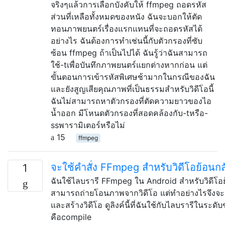
จริงๆแล้วการเลือกบังคับให้ ffmpeg ถอดรหัส
ส่วนที่เหลือทั้งหมดของหนัง ฉันจะบอกให้ตัด
ทอนภาพยนตร์เรื่องแรกแทนที่จะถอดรหัสได้
อย่างไร ฉันต้องการทำเช่นนี้กับตัวกรองที่ซับ
ซ้อน ffmpeg ถ้าเป็นไปได้ ฉันรู้ว่าฉันสามารถ
ใช้-tเพื่อบันทึกภาพยนตร์แยกต่างหากก่อน แต่
ขั้นตอนการเข้ารหัสพิเศษช้ามากในกรณีของฉัน
และยังสูญเสียคุณภาพที่เป็นธรรมสำหรับวิดีโอนี้
ฉันไม่สามารถหาตัวกรองที่ตัดความยาวของไอ
น้ำออก มีโหนดตัวกรองที่สอดคล้องกับ-tหรือ-
ssพารามิเตอร์หรือไม่
15
ffmpeg
จะใช้คำสั่ง FFmpeg สำหรับวิดีโอย้อนกล
1
ฉันใช้ไลบรารี FFmpeg ใน Android สำหรับวิดีโอย
สามารถถ่ายโอนภาพจากวิดีโอ แต่ทำอย่างไรจึงจะ
และสร้างวิดีโอ ดูลิงค์นี้ที่ฉันใช้กับไลบรารีในระดั
คือcompile