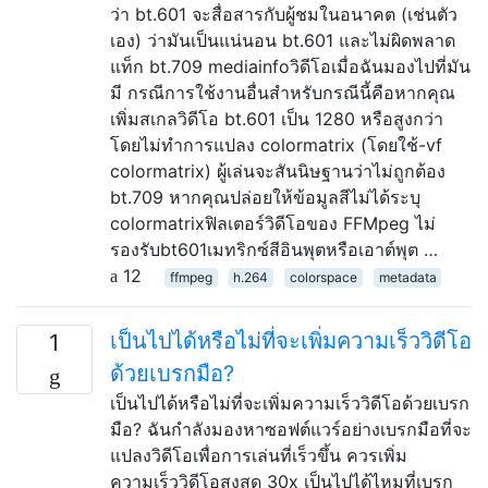
ว่า bt.601 จะสื่อสารกับผู้ชมในอนาคต (เช่นตัว
เอง) ว่ามันเป็นแน่นอน bt.601 และไม่ผิดพลาด
แท็ก bt.709 mediainfoวิดีโอเมื่อฉันมองไปที่มัน
มี กรณีการใช้งานอื่นสำหรับกรณีนี้คือหากคุณ
เพิ่มสเกลวิดีโอ bt.601 เป็น 1280 หรือสูงกว่า
โดยไม่ทำการแปลง colormatrix (โดยใช้-vf
colormatrix) ผู้เล่นจะสันนิษฐานว่าไม่ถูกต้อง
bt.709 หากคุณปล่อยให้ข้อมูลสีไม่ได้ระบุ
colormatrixฟิลเตอร์วิดีโอของ FFMpeg ไม่
รองรับbt601เมทริกซ์สีอินพุตหรือเอาต์พุต …
12
ffmpeg
h.264
colorspace
metadata
เป็นไปได้หรือไม่ที่จะเพิ่มความเร็ววิดีโอ
1
ด้วยเบรกมือ?
เป็นไปได้หรือไม่ที่จะเพิ่มความเร็ววิดีโอด้วยเบรก
มือ? ฉันกำลังมองหาซอฟต์แวร์อย่างเบรกมือที่จะ
แปลงวิดีโอเพื่อการเล่นที่เร็วขึ้น ควรเพิ่ม
ความเร็ววิดีโอสูงสุด 30x เป็นไปได้ไหมที่เบรก