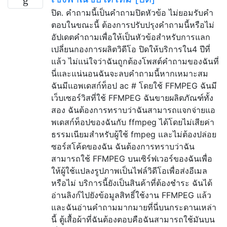
ปิด. คำถามนี้เป็นคำถามปิดหัวข้อ ไม่ยอมรับคำ
ตอบในขณะนี้ ต้องการปรับปรุงคำถามนี้หรือไม่
อัปเดตคำถามเพื่อให้เป็นหัวข้อสำหรับการแลก
เปลี่ยนกองการผลิตวิดีโอ ปิดให้บริการใน4 ปีที่
แล้ว ไม่แน่ใจว่าฉันถูกต้องโพสต์คำถามของฉันที่
นี่และแน่นอนฉันจะลบคำถามนี้หากเหมาะสม
ฉันมีแอพเดสก์ท็อป ac # โดยใช้ FFMPEG ฉันมี
เว็บเซอร์วิสที่ใช้ FFMPEG ฉันขายผลิตภัณฑ์ทั้ง
สอง ฉันต้องการทราบว่าฉันสามารถแจกจ่ายแอ
พเดสก์ท็อปของฉันกับ ffmpeg ได้โดยไม่เสียค่า
ธรรมเนียมสำหรับผู้ใช้ fmpeg และไม่ต้องปล่อย
ซอร์สโค้ดของฉัน ฉันต้องการทราบว่าฉัน
สามารถใช้ FFMPEG บนเซิร์ฟเวอร์ของฉันเพื่อ
ให้ผู้ใช้แปลงรูปภาพเป็นไฟล์วิดีโอเพื่อส่งอีเมล
หรือไม่ บริการนี้ยังเป็นสินค้าที่ต้องชำระ ฉันได้
อ่านลิงก์ไปยังข้อมูลสิทธิ์ใช้งาน FFMPEG แล้ว
และฉันอ่านคำถามมากมายที่นี่บนกระดานเหล่า
นี้ ตู้เสื้อผ้าที่ฉันต้องตอบคือฉันสามารถใช้มันบน