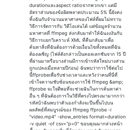
durationและaspect ratioจากพวกเขา แต่มี
อัตราส่วนของข้อผิดพลาดประมาณ 5% นี้ยังคง
ทิ้งฉันกับจำนวนมหาศาลของไฟล์ที่ผมไม่ทราบ
วิธีการจัดการกับ วิดีโอเล่นได้ แต่ข้อมูลจำนวน
มหาศาลที่ ffmpeg ส่งกลับมาทำให้ฉันงงงันกับ
วิธีการแยกวิเคราะห์ XML ที่คืนกลับมาเพื่อ
ค้นหาสิ่งที่ฉันต้องการด้วยเงื่อนไขทั้งหมดที่ฉัน
ต้องเผชิญ (ไฟล์ดังกล่าวเป็นคอลเลกชันจาก 15 ปี
ที่ผ่านมาหรือบางส่วนมีการเข้ารหัสใหม่บางส่วน
ถูกแปลงเมื่อหลายปีก่อน) ฉันพบว่าการใช้ต่อไป
นี้ffprobeเพื่อรับช่วงเวลาและหวังว่าคนที่นี่ที่
เข้าใจความซับซ้อนของการใช้ ffmpeg &amp;
ffprobe จะใจดีพอที่จะช่วยฉันในการค้นหาค่า
อื่น ๆ ที่ฉันต้องการในวิธีที่ตรงไปตรงมามากกว่า
รหัสบ้าฉันพบว่าตัวเองกำลังจะปีนขึ้นไปบน
ผลลัพธ์ที่สมบูรณ์ของ ffmpeg ffprobe -i
"video.mp4" -show_entries format=duration
-v quiet -of csv="p=0" ขอบคุณมากล่วงหน้า