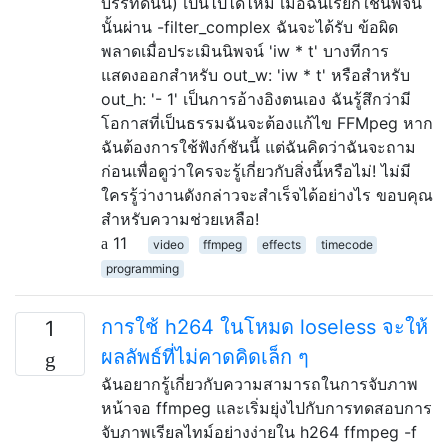
บรรทัดนั้น) เป็นไปได้ไหม เมื่อฉันเรียกใช้นิพจน์
นั้นผ่าน -filter_complex ฉันจะได้รับ ข้อผิด
พลาดเมื่อประเมินนิพจน์ 'iw * t' บางทีการ
แสดงออกสำหรับ out_w: 'iw * t' หรือสำหรับ
out_h: '- 1' เป็นการอ้างอิงตนเอง ฉันรู้สึกว่ามี
โอกาสที่เป็นธรรมฉันจะต้องแก้ไข FFMpeg หาก
ฉันต้องการใช้ฟังก์ชันนี้ แต่ฉันคิดว่าฉันจะถาม
ก่อนเพื่อดูว่าใครจะรู้เกี่ยวกับสิ่งนี้หรือไม่! ไม่มี
ใครรู้ว่างานดังกล่าวจะสำเร็จได้อย่างไร ขอบคุณ
สำหรับความช่วยเหลือ!
11
video
ffmpeg
effects
timecode
programming
การใช้ h264 ในโหมด loseless จะให้
1
ผลลัพธ์ที่ไม่คาดคิดเล็ก ๆ
ฉันอยากรู้เกี่ยวกับความสามารถในการจับภาพ
หน้าจอ ffmpeg และเริ่มยุ่งไปกับการทดสอบการ
จับภาพเรียลไทม์อย่างง่ายใน h264 ffmpeg -f