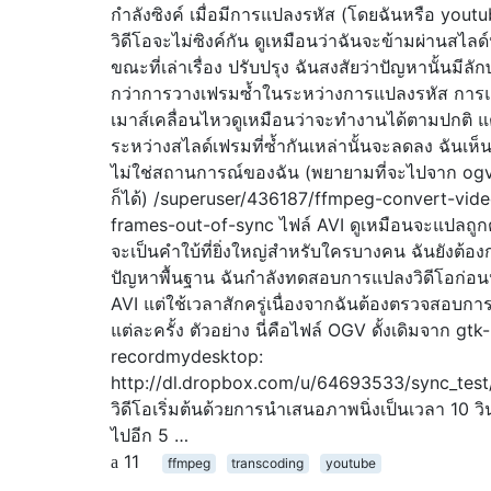
กำลังซิงค์ เมื่อมีการแปลงรหัส (โดยฉันหรือ youtu
วิดีโอจะไม่ซิงค์กัน ดูเหมือนว่าฉันจะข้ามผ่านสไลด
ขณะที่เล่าเรื่อง ปรับปรุง ฉันสงสัยว่าปัญหานั้นมี
กว่าการวางเฟรมซ้ำในระหว่างการแปลงรหัส การแป
เมาส์เคลื่อนไหวดูเหมือนว่าจะทำงานได้ตามปกติ แต่
ระหว่างสไลด์เฟรมที่ซ้ำกันเหล่านั้นจะลดลง ฉันเห็นสิ
ไม่ใช่สถานการณ์ของฉัน (พยายามที่จะไปจาก ogv
ก็ได้) /superuser/436187/ffmpeg-convert-vi
frames-out-of-sync ไฟล์ AVI ดูเหมือนจะแปลถูกต้อ
จะเป็นคำใบ้ที่ยิ่งใหญ่สำหรับใครบางคน ฉันยังต้อ
ปัญหาพื้นฐาน ฉันกำลังทดสอบการแปลงวิดีโอก่อน
AVI แต่ใช้เวลาสักครู่เนื่องจากฉันต้องตรวจสอบกา
แต่ละครั้ง ตัวอย่าง นี่คือไฟล์ OGV ดั้งเดิมจาก gtk-
recordmydesktop:
http://dl.dropbox.com/u/64693533/sync_test
วิดีโอเริ่มต้นด้วยการนำเสนอภาพนิ่งเป็นเวลา 10 วิน
ไปอีก 5 …
11
ffmpeg
transcoding
youtube