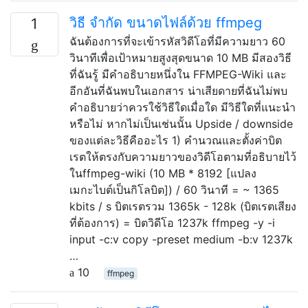
วิธี จำกัด ขนาดไฟล์ด้วย ffmpeg
1
ฉันต้องการที่จะเข้ารหัสวิดีโอที่มีความยาว 60
วินาทีเพื่อเป้าหมายสูงสุดขนาด 10 MB มีสองวิธี
ที่ฉันรู้ มีคำอธิบายหนึ่งใน FFMPEG-Wiki และ
อีกอันที่ฉันพบในเอกสาร น่าเสียดายที่ฉันไม่พบ
คำอธิบายว่าควรใช้วิธีใดเมื่อใด มีวิธีใดที่แนะนำ
หรือไม่ หากไม่เป็นเช่นนั้น Upside / downside
ของแต่ละวิธีคืออะไร 1) คำนวณและตั้งค่าบิต
เรตให้ตรงกับความยาวของวิดีโอตามที่อธิบายไว้
ในffmpeg-wiki (10 MB * 8192 [แปลง
เมกะไบต์เป็นกิโลบิต]) / 60 วินาที = ~ 1365
kbits / s บิตเรตรวม 1365k - 128k (บิตเรตเสียง
ที่ต้องการ) = บิตวิดีโอ 1237k ffmpeg -y -i
input -c:v copy -preset medium -b:v 1237k
…
10
ffmpeg