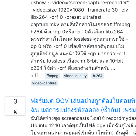
dshow -i video="screen-capture-recorder"
-video_size 1920x1080 -framerate 30 -c:v
libx264 -crf 0 -preset ultrafast
capture.mkv ตามสิ่งที่กล่าวในเอกสาร ffmpeg
h264 ด้วย-qp 0หรือ-crf 0ตัวเลือก libx264
ควรทำงานในโหมด lossless คุณสามารถใช้ -
qp 0 หรือ -crf 0 เพื่อเข้ารหัสเอาต์พุตแบบไม่
สูญเสียข้อมูล แนะนำให้ใช้ -qp มากกว่า -crf
สำหรับ lossless เนื่องจาก 8-bit และ 10-bit
x264 ใช้ค่า -crf ที่แตกต่างกันสำหรับ …
11
ffmpeg
video-quality
h.264
video-capture
ฟอร์แมต OGV เล่นอย่างถูกต้องในคอมพิ
3
ฉัน แต่การแปลงรหัสลดลง (ซ้ำกัน) เฟรม
ฉันได้สร้างชุด screencasts โดยใช้ recordmyde
Ubuntu 12.10 เอาต์พุตเป็นไฟล์ ogv เมื่อฉันดูไฟล์
โปรแกรมเล่นภาพยนตร์เริ่มต้น (โทเท็ม) มันดูดี - เ