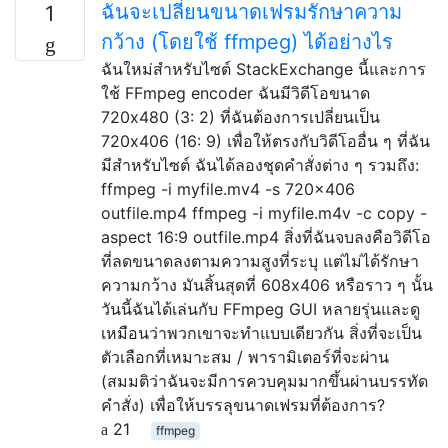
ฉันจะเปลี่ยนขนาดเฟรมรักษาความ
1
กว้าง (โดยใช้ ffmpeg) ได้อย่างไร
ฉันใหม่สำหรับไซต์ StackExchange นี้และการ
ใช้ FFmpeg encoder ฉันมีวิดีโอขนาด
720x480 (3: 2) ที่ฉันต้องการเปลี่ยนเป็น
720x406 (16: 9) เพื่อให้ตรงกับวิดีโออื่น ๆ ที่ฉัน
มีสำหรับไซต์ ฉันได้ลองชุดคำสั่งต่าง ๆ รวมถึง:
ffmpeg -i myfile.mv4 -s 720x406
outfile.mp4 ffmpeg -i myfile.m4v -c copy -
aspect 16:9 outfile.mp4 สิ่งที่ฉันจบลงคือวิดีโอ
ที่ลดขนาดลงตามความสูงที่ระบุ แต่ไม่ได้รักษา
ความกว้าง มันสิ้นสุดที่ 608x406 หรือราว ๆ นั้น
วันนี้ฉันได้เล่นกับ FFmpeg GUI หลายรุ่นและดู
เหมือนว่าพวกเขาจะทำแบบเดียวกัน สิ่งที่จะเป็น
ตัวเลือกที่เหมาะสม / พารามิเตอร์ที่จะผ่าน
(สมมติว่าฉันจะมีการควบคุมมากขึ้นผ่านบรรทัด
คำสั่ง) เพื่อให้บรรลุขนาดเฟรมที่ต้องการ?
21
ffmpeg