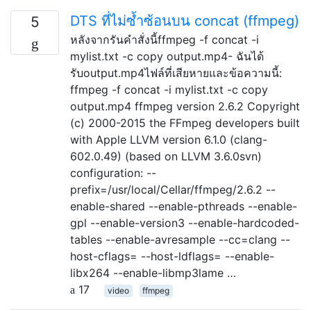
DTS ที่ไม่ซ้ำซ้อนบน concat (ffmpeg)
5
หลังจากรันคำสั่งนี้ffmpeg -f concat -i
mylist.txt -c copy output.mp4- ฉันได้
รับoutput.mp4ไฟล์ที่เสียหายและข้อความนี้:
ffmpeg -f concat -i mylist.txt -c copy
output.mp4 ffmpeg version 2.6.2 Copyright
(c) 2000-2015 the FFmpeg developers built
with Apple LLVM version 6.1.0 (clang-
602.0.49) (based on LLVM 3.6.0svn)
configuration: --
prefix=/usr/local/Cellar/ffmpeg/2.6.2 --
enable-shared --enable-pthreads --enable-
gpl --enable-version3 --enable-hardcoded-
tables --enable-avresample --cc=clang --
host-cflags= --host-ldflags= --enable-
libx264 --enable-libmp3lame …
17
video
ffmpeg