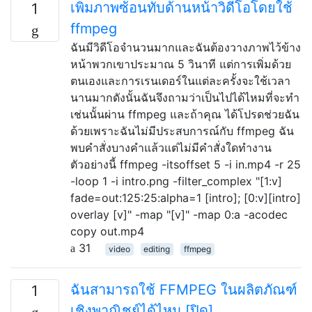
เพิ่มภาพซ้อนทับด้านหน้าวิดีโอโดยใช้
1
ffmpeg
ฉันมีวิดีโอจำนวนมากและฉันต้องวางภาพไว้ข้าง
หน้าพวกเขาประมาณ 5 วินาที แต่การเพิ่มด้วย
ตนเองและการเรนเดอร์ในแต่ละครั้งจะใช้เวลา
นานมากดังนั้นฉันจึงถามว่าเป็นไปได้ไหมที่จะทำ
เช่นนั้นผ่าน ffmpeg และถ้าคุณ ได้โปรดช่วยฉัน
ด้วยเพราะฉันไม่มีประสบการณ์กับ ffmpeg ฉัน
พบคำสั่งบางคำแล้วแต่ไม่มีคำสั่งใดทำงาน
ตัวอย่างนี้ ffmpeg -itsoffset 5 -i in.mp4 -r 25
-loop 1 -i intro.png -filter_complex "[1:v]
fade=out:125:25:alpha=1 [intro]; [0:v][intro]
overlay [v]" -map "[v]" -map 0:a -acodec
copy out.mp4
31
video
editing
ffmpeg
ฉันสามารถใช้ FFMPEG ในผลิตภัณฑ์
1
เชิงพาณิชย์ได้ไหม [ปิด]