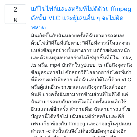
แก้ไขไฟล์และสตรีมที่ไม่ดีด้วย ffmpeg
2
ดังนั้น VLC และผู้เล่นอื่น ๆ จะไม่ผิด
พลาด
มันเกิดขึ้นกับฉันหลายครั้งที่ฉันสามารถจบลง
ด้วยไฟล์วิดีโอที่เสียหาย: วิดีโอที่ดาวน์โหลดจาก
แหล่งข้อมูลอย่างเป็นทางการ แต่ด้วยฝนตกหนัก
และด้วยเหตุผลบางอย่างไม่ใช่ทุกชิ้นที่มีใน. mkv,
.ts หรือ. mp4 บันทึกในรูปแบบ. ts เมื่อถึงจุดหนึ่ง
ข้อมูลจะหายไป คัดลอกวิดีโอจากฮาร์ดไดรฟ์เก่า
ที่มีเซกเตอร์เสียหาย เมื่อฉันเล่นวิดีโอนี้ด้วย VLC
หรือผู้เล่นอื่นพวกเขาเล่นจนถึงจุดหนึ่งแล้วออก
ทันที บางครั้งฉันสามารถข้ามส่วนที่ไม่ดีได้ แต่
ฉันสามารถพบกับภาคที่ไม่ดีอีกครั้งและเลิกใช้
อินสแตนซ์อีกครั้ง คำถามคือ: ฉันสามารถแก้ไข
ปัญหานี้ได้หรือไม่ (ฉันสมมติว่าสตรีมและคีย์
เฟรมเกี่ยวข้องกับ ffmpeg และอาจอยู่ในรูปแบบ
สำเนา -c ดังนั้นฉันจึงไม่ต้องบีบอัดทุกอย่างอีก