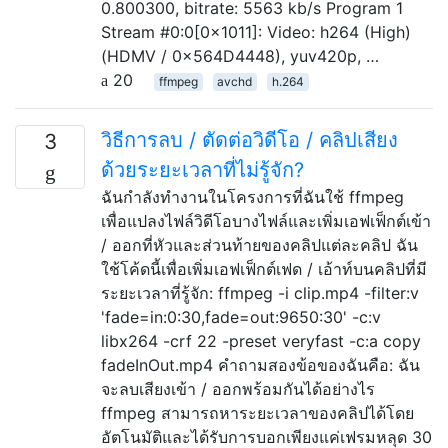
0.800300, bitrate: 5563 kb/s Program 1
Stream #0:0[0x1011]: Video: h264 (High)
(HDMV / 0x564D4448), yuv420p, …
20
ffmpeg
avchd
h.264
วิธีการลบ / ตัดต่อวิดีโอ / คลิปเสียง
3
ด้วยระยะเวลาที่ไม่รู้จัก?
ฉันกำลังทำงานในโครงการที่ฉันใช้ ffmpeg
เพื่อแปลงไฟล์วิดีโอบางไฟล์และเพิ่มเอฟเฟ็กต์เข้า
/ ออกที่หัวและส่วนท้ายของคลิปแต่ละคลิป ฉัน
ใช้โค้ดนี้เพื่อเพิ่มเอฟเฟ็กต์เฟด / เอ้าท์บนคลิปที่มี
ระยะเวลาที่รู้จัก: ffmpeg -i clip.mp4 -filter:v
'fade=in:0:30,fade=out:9650:30' -c:v
libx264 -crf 22 -preset veryfast -c:a copy
fadeInOut.mp4 คำถามสองข้อของฉันคือ: ฉัน
จะลบเสียงเข้า / ออกพร้อมกันได้อย่างไร
ffmpeg สามารถหาระยะเวลาของคลิปได้โดย
อัตโนมัติและได้รับการบอกเพียงแค่เฟรมหลุด 30