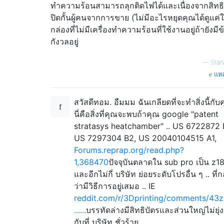
ทำความร้อนสามารถลุกติดไฟได้และเนื่องจากสิทธิ
ปิดกั้นผู้คนจากการขาย (ไม่มีอะไรหยุดคุณได้ดูแค่ใ
กล่องที่ไม่มีเครื่องทำความร้อนที่ใช้งานอยู่ถ้ายังมีข
กังวลอยู่
—
Star
แหล่
สวัสดีทอม. อืมมม ฉันเกลียดที่จะทำสิ่งนี้กับ
นี่คือสิ่งที่คุณจะพบถ้าคุณ google "patent
stratasys heatchamber" .. US 6722872 
US 7297304 B2, US 20040104515 A1,
Forums.reprap.org/read.php?
1,368470
ปัจจุบันตลาดใน sub pro เป็น z1
และอีกไม่กี่ บริษัท ย่อยระดับโปรอื่น ๆ .. ที่ก
ว่ามีวิธีการอยู่เสมอ .. IE
reddit.com/r/3Dprinting/comments/43z
......
บรรทัดล่างมีสิทธิบัตรและส่วนใหญ่ไม่ยุ่ง
กับที่ บริษัท ชั่วร้าย