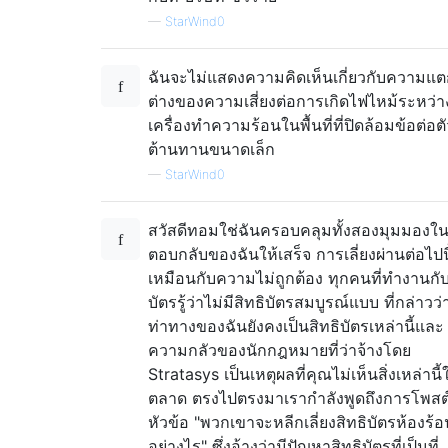
—
StarWind0
ฉันจะไม่แสดงความคิดเห็นเกี่ยวกับความแ
ต่างของความเสี่ยงต่อการเกิดไฟไหม้ระหว่า
เครื่องทำความร้อนในพื้นที่ที่ปิดล้อมข้อต่อต
ต้านทานขนาดเล็ก
—
StarWind0
สวัสดีทอมใช่ฉันครอบคลุมทั้งสองมุมมองใ
ตอบกลับของฉันให้เสร็จ การเลี่ยงผ่านต่อไปนี
เหมือนกับความไม่ถูกต้อง ทุกคนที่ทำงานกับ
บัตรรู้ว่าไม่มีสิทธิบัตรสมบูรณ์แบบ ที่กล่าวว่
ท่าทางของฉันยังคงเป็นสิทธิบัตรเหล่านี้และ
ความกลัวของนักกฎหมายที่ว่าจ้างโดย
Stratasys เป็นเหตุผลที่คุณไม่เห็นสิ่งเหล่านี้
ตลาด ตรงไปตรงมาเรากำลังพูดถึงการโพสต
หัวข้อ "พวกเขาจะหลีกเลี่ยงสิทธิบัตรห้องร้อ
อย่างไร" ซึ่งอ้างว่ามีปัญหาสิทธิบัตรที่เป็นที่