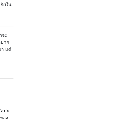
ิจัยใน
ขาจะ
ดุมาก
บา แต่
บ
ศิลปะ
งของ