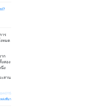
ml?
บการ
ั้งหมด
งจาก
ทั้งสอง
นึ่ง
ประสาน
tbm0115
หล่งที่มา