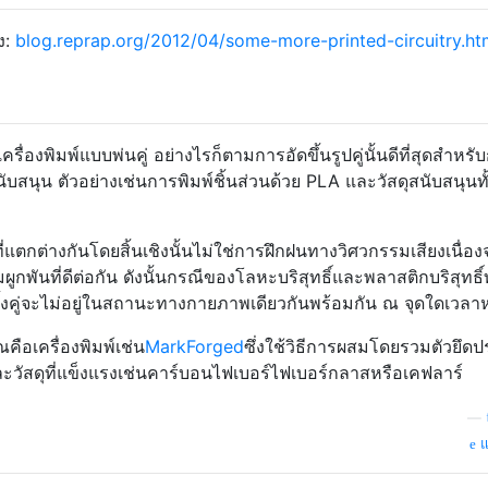
ง:
blog.reprap.org/2012/04/some-more-printed-circuitry.ht
รื่องพิมพ์แบบพ่นคู่ อย่างไรก็ตามการอัดขึ้นรูปคู่นั้นดีที่สุดสำหรั
นับสนุน ตัวอย่างเช่นการพิมพ์ชิ้นส่วนด้วย PLA และวัสดุสนับสนุนท
ี่แตกต่างกันโดยสิ้นเชิงนั้นไม่ใช่การฝึกฝนทางวิศวกรรมเสียงเนื่อ
กพันที่ดีต่อกัน ดังนั้นกรณีของโลหะบริสุทธิ์และพลาสติกบริสุทธิ์
ั้งคู่จะไม่อยู่ในสถานะทางกายภาพเดียวกันพร้อมกัน ณ จุดใดเวลาห
ณคือเครื่องพิมพ์เช่น
MarkForged
ซึ่งใช้วิธีการผสมโดยรวมตัวยึด
ะวัสดุที่แข็งแรงเช่นคาร์บอนไฟเบอร์ไฟเบอร์กลาสหรือเคฟลาร์
—
แ