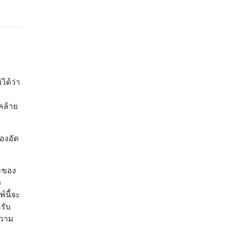
ได้ว่า
คล้าย
่องอัด
หะของ
ง
์นี้จะ
รับ
ความ