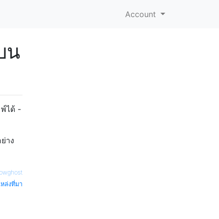
Account
นบน
พ์ได้ -
อย่าง
pwghost
หล่งที่มา