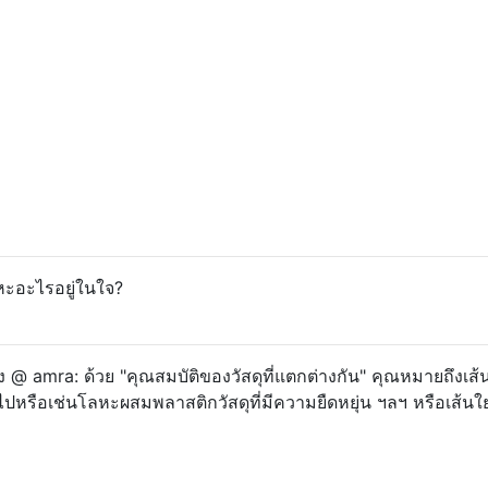
หะอะไรอยู่ในใจ?
amra: ด้วย "คุณสมบัติของวัสดุที่แตกต่างกัน" คุณหมายถึงเส้
่วไปหรือเช่นโลหะผสมพลาสติกวัสดุที่มีความยืดหยุ่น ฯลฯ หรือเส้นใ