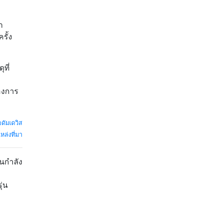
า
รั้ง
ที่
องการ
อดัมเดวิส
หล่งที่มา
วนกำลัง
ะ
ุ่น