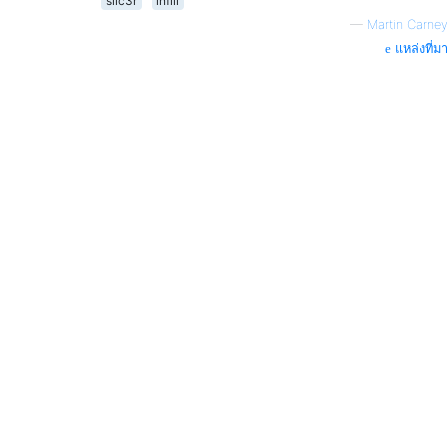
slic3r
infill
—
Martin Carney
แหล่งที่มา