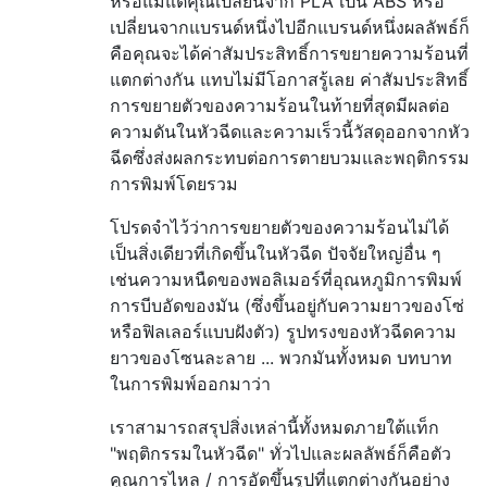
หรือแม้แต่คุณเปลี่ยนจาก PLA เป็น ABS หรือ
เปลี่ยนจากแบรนด์หนึ่งไปอีกแบรนด์หนึ่งผลลัพธ์ก็
คือคุณจะได้ค่าสัมประสิทธิ์การขยายความร้อนที่
แตกต่างกัน แทบไม่มีโอกาสรู้เลย ค่าสัมประสิทธิ์
การขยายตัวของความร้อนในท้ายที่สุดมีผลต่อ
ความดันในหัวฉีดและความเร็วนี้วัสดุออกจากหัว
ฉีดซึ่งส่งผลกระทบต่อการตายบวมและพฤติกรรม
การพิมพ์โดยรวม
โปรดจำไว้ว่าการขยายตัวของความร้อนไม่ได้
เป็นสิ่งเดียวที่เกิดขึ้นในหัวฉีด ปัจจัยใหญ่อื่น ๆ
เช่นความหนืดของพอลิเมอร์ที่อุณหภูมิการพิมพ์
การบีบอัดของมัน (ซึ่งขึ้นอยู่กับความยาวของโซ่
หรือฟิลเลอร์แบบฝังตัว) รูปทรงของหัวฉีดความ
ยาวของโซนละลาย ... พวกมันทั้งหมด บทบาท
ในการพิมพ์ออกมาว่า
เราสามารถสรุปสิ่งเหล่านี้ทั้งหมดภายใต้แท็ก
"พฤติกรรมในหัวฉีด" ทั่วไปและผลลัพธ์ก็คือตัว
คูณการไหล / การอัดขึ้นรูปที่แตกต่างกันอย่าง