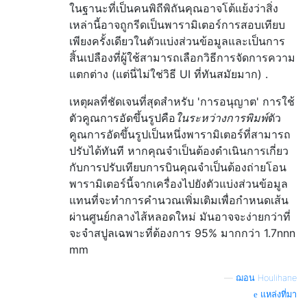
ในฐานะที่เป็นคนพิถีพิถันคุณอาจโต้แย้งว่าสิ่ง
เหล่านี้อาจถูกรีดเป็นพารามิเตอร์การสอบเทียบ
เพียงครั้งเดียวในตัวแบ่งส่วนข้อมูลและเป็นการ
สิ้นเปลืองที่ผู้ใช้สามารถเลือกวิธีการจัดการความ
แตกต่าง (แต่นี่ไม่ใช่วิธี UI ที่ทันสมัยมาก) .
เหตุผลที่ชัดเจนที่สุดสำหรับ 'การอนุญาต' การใช้
ตัวคูณการอัดขึ้นรูปคือ
ในระหว่างการพิมพ์
ตัว
คูณการอัดขึ้นรูปเป็นหนึ่งพารามิเตอร์ที่สามารถ
ปรับได้ทันที หากคุณจำเป็นต้องดำเนินการเกี่ยว
กับการปรับเทียบการบินคุณจำเป็นต้องถ่ายโอน
พารามิเตอร์นี้จากเครื่องไปยังตัวแบ่งส่วนข้อมูล
แทนที่จะทำการคำนวณเพิ่มเติมเพื่อกำหนดเส้น
ผ่านศูนย์กลางไส้หลอดใหม่ มันอาจจะง่ายกว่าที่
จะจำสปูลเฉพาะที่ต้องการ 95% มากกว่า 1.7nnn
mm
—
ฌอน Houlihane
แหล่งที่มา