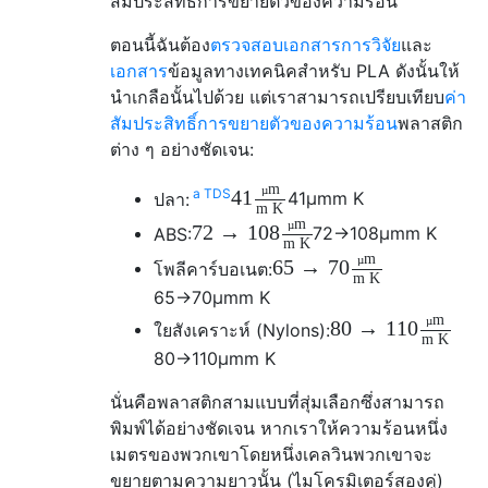
สัมประสิทธิ์การขยายตัวของความร้อน
ตอนนี้ฉันต้อง
ตรวจสอบเอกสารการวิจัย
และ
เอกสาร
ข้อมูลทางเทคนิคสำหรับ PLA ดังนั้นให้
นำเกลือนั้นไปด้วย แต่เราสามารถเปรียบเทียบ
ค่า
สัมประสิทธิ์การขยายตัวของความร้อน
พลาสติก
ต่าง ๆ อย่างชัดเจน:
m
µ
a TDS
41
ปลา:
41
µm
m K
m K
m
µ
72
→
108
ABS:
72
→
108
µm
m K
m K
m
µ
65
→
70
โพลีคาร์บอเนต:
m K
65
→
70
µm
m K
m
µ
80
→
110
ใยสังเคราะห์ (Nylons):
m K
80
→
110
µm
m K
นั่นคือพลาสติกสามแบบที่สุ่มเลือกซึ่งสามารถ
พิมพ์ได้อย่างชัดเจน หากเราให้ความร้อนหนึ่ง
เมตรของพวกเขาโดยหนึ่งเคลวินพวกเขาจะ
ขยายตามความยาวนั้น (ไมโครมิเตอร์สองคู่)