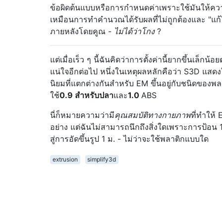
ข้อผิดต้นแบบหรือการกำหนดค่าเพราะใช้มันให้ความ
เหมือนการทำคำนวณได้รับผลที่ไม่ถูกต้องและ "แก้
ภายหลังโดยคูณ -
ไม่ได้ว่าโกง
?
แต่เมื่อเร็ว ๆ นี้ฉันคิดว่าการตั้งค่านี้ยากขึ้นเล็กน้อ
แน่ใจอีกต่อไป หนึ่งในเหตุผลหลักคือว่า S3D แสดงใ
นิยมที่แตกต่างกันสำหรับ EM ขึ้นอยู่กับชนิดของพลา
ใช้
0.9 สำหรับปลา
และ
1.0
ABS
นี่ก็หมายความว่ามี
คุณสมบัติทางกายภาพ
ที่ทำให้
อย่าง แต่ฉันไม่สามารถนึกถึงสิ่งใดเพราะการป้อน
สู่การอัดขึ้นรูป 1 ม. - ไม่ว่าจะใช้พลาติกแบบใด
extrusion
simplify3d