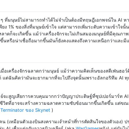
 ๆ ที่มนุษย์ไม่สามารถทำได้ไม่จำเป็นต้องมีทฤษฎีเอกพจน์ใน AI ห
พียง 1% ของสิ่งที่มนุษย์เข้าใจ แต่สามารถเพิ่มระดับความเข้าใจนั้น
ก็จะเกิดขึ้น แม้ว่าเครื่องจักรจะไม่เกินสมองมนุษย์ที่มีคุณภาพ 
้นหรือน่าเชื่อถือมากขึ้นมันก็ยังคงแสดงถึงความเหนือกว่าและมี
่อเครื่องจักรฉลาดกว่ามนุษย์ แม้ว่าความคิดเห็นของสตีเฟ่นฮอว์คิ
่ได้ แต่ฉันคิดว่ามันจะยากมากที่จะไปถึงจุดนั้นเพราะอัลกอริทึม AI ท
อมนุษย์จะสูญเสียการควบคุมมากกว่าปัญญาประดิษฐ์ที่ซุปเปอร์มาร์ท AI
ีชีวิตที่อาจจะสร้างความฉลาดความซับซ้อนมากขึ้นเกิดขึ้น แต่ขณะน
a
Terminator ของ Skynet
)
่าคน (เหมือนตัวเองบินสงคราม
เจ้าหน้าที่
การตัดสินใจของตัวเอง) ป
น AI เชื่อมต่อกับอาวุธนิวเคลียร์ (aka
WarGames
หนัง) แต่มันไม่