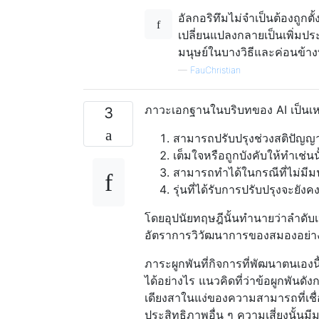
อัลกอริทึมไม่จำเป็นต้องถูก
เปลี่ยนแปลงกลายเป็นเพิ่มปร
มนุษย์ในบางวิธีและค่อนข้าง
—
FauChristian
ภาวะเอกฐานในบริบทของ AI เป็นเหต
3
สามารถปรับปรุงช่วงสติปัญญาข
เต็มใจหรือถูกบังคับให้ทำเช่นน
สามารถทำได้ในกรณีที่ไม่มีม
รุ่นที่ได้รับการปรับปรุงจะยังค
โดยอุปนัยทฤษฎีนั้นทำนายว่าลำดับเห
อัตราการวิวัฒนาการของสมองอย่
ภาระผูกพันที่กิจการที่พัฒนาตนเอง
ได้อย่างไร แนวคิดที่ว่าข้อผูกพันดั
เดียงสาในแง่ของความสามารถที่เชื่อ
ประสิทธิภาพอื่น ๆ ความเสี่ยงนั้น