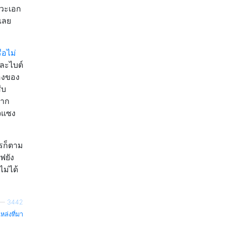
าวะเอก
เลย
ือไม่
และไบต์
องของ
ืบ
ยาก
จแซง
ไรก็ตาม
ฟยัง
ไม่ได้
—
3442
หล่งที่มา