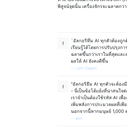
พิสูจน์จุดนั้น เครื่องจักรจะฉลาดกว่
`อัลกอริทึม AI ทุกตัวต้องถู
เรียนรู้ได้โดยการปรับปรุงก
ฉลาดขึ้นกว่าเราในที่สุดและส
ผลให้ AI ยังคงดีขึ้น
—
John Slegers
"อัลกอริธึม AI ทุกตัวจะต้อง
- นี่เป็นข้อโต้แย้งที่น่าสนใจ
เราจำเป็นต้องใช้รหัส AI เพ
เพิ่มพลังการประมวลผลที่เพีย
นอกจากนี้หากมนุษย์ 1,000 ค
—
akm