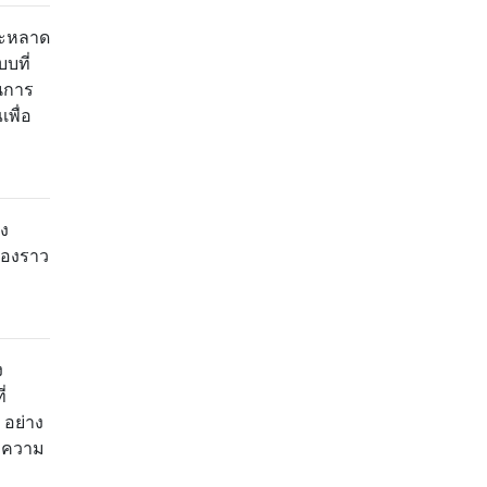
ระหลาด
บที่
นการ
พื่อ
ดง
่องราว
ง
่
 อย่าง
ละความ