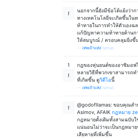
นอกจากนี้ยังมีข้อโต้แย้งว่าก
ทางเทคโนโลยีจะเกิดขึ้นใน
ท้าทายในการทำให้ตัวเองฉ
แก้ปัญหาความท้าทายด้านการ
ให้สมบูรณ์ / ครอบคลุมยิ่งขึ้
—
เทพเจ้าแห่ง llamas
1
กฎของหุ่นยนต์ของอาซิมอฟไม่
หลายวิธีที่พวกเขาสามารถทำผ
ที่เกิดขึ้น ดู
วิดีโอ
นี้
—
เทพเจ้าแห่ง llamas
@godofllamas: ขอบคุณสำหร
Asimov, AFAIK
กฎหมาย ze
กฎหมายดั้งเดิมทั้งสามฉบับใ
แน่นอนไม่ว่าจะเป็นกฎหมายขอ
เสียหายที่เพิ่มขึ้น