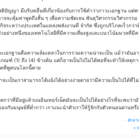
ติปัญญา มีบริบทอื่นที่เกี่ยวข้องกับการใช้คำว่าภาวะเอกฐาน แต่
าจจะคุ้มค่าพูดถึงสั้น ๆ เพื่อความชัดเจน พันธุวิศวกรรมวิศวกรรม
ิจระหว่างประเทศในแหล่งพลังงานที่ จำกัด ซึ่งถูกบริโภคเร็วกว่าที
ีกตัวอย่างหนึ่งของเทคโนโลยีที่มีความเสี่ยงสูงและแนวโน้มมวลที่มี
ภาวะเอกฐานคือความล้มเหลวในการรวมความน่าจะเป็น แม้ว่ามันอา
เกณฑ์ (1) ถึง (4) ข้างต้น แต่ก็อาจเป็นไปไม่ได้พอที่จะทำให้เหตุก
ดที่พูดบนโลกนี้ตาย
ะเป็นเราสามารถโต้แย้งได้อย่างง่ายดายว่ามีความเป็นไปได้ที่ไม่
่าที่มีอยู่แล้วบนอินเทอร์เน็ตมันจะเป็นไปได้อย่างไรที่จะพบว่ามัน
วเองกับมนุษย์ที่ต่ำกว่า เราแนะนำตัวเราให้รู้จักกับตัวหนอนผ่านหรื
—
ดักลา
แ