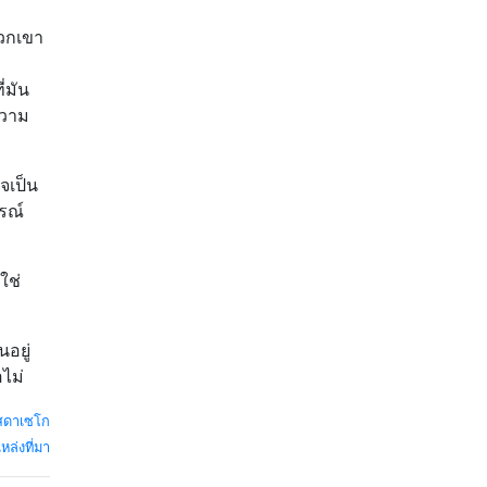
พวกเขา
่มัน
ความ
จเป็น
ารณ์
ใช่
อยู่
อไม่
สดาเซโก
หล่งที่มา