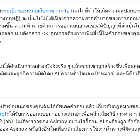
าร
ระเบิดของหน่วยสืบราชการลับ
(กลไกที่ทำให้เกิดความแปลกป
ทางทฤษฎี) จะเป็นไปไม่ได้เนื่องจากความยากลำบากของการออกแบ
ลาดขึ้น ความท้าทายด้านการออกแบบอาจแซงสติปัญญาที่จำเป็นใ
ออกแบบดังกล่าว << คุณอาจต้องการเพิ่มสิ่งนี้ในคำตอบของคุณเ
น
ได้ดำเนินการอย่างจริงจังจริง ๆ แล้วพวกเขาถูกสร้างขึ้นเพื่อแส
ิดและถูกตีความผิดโดย AI ความตั้งใจและเป้าหมาย) และนี่คือเรื
ับข้อเสนอของคุณฉันได้อัพเดตคำตอบแล้ว เกี่ยวกับกฎหมายขอ
roth
ได้รับการออกแบบมาอย่างแม่นยำเพื่อหลีกเลี่ยงวิธีการต่าง ๆ ที
ช้ (ab) ในเรื่องราวของ Asimov อย่างไรก็ตาม AI จะต้องถูก จำกัด
ง Asimov หรือสิ่งอื่นใดเพื่อหลีกเลี่ยงการใช้งานในทางที่ผิดแ