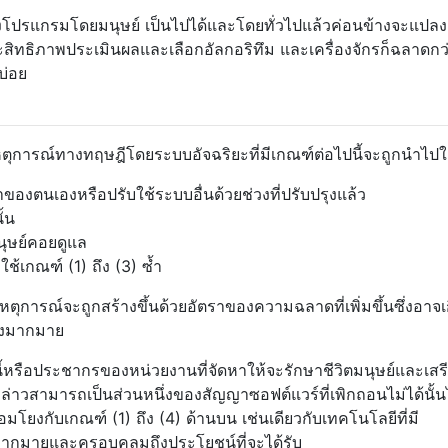
ตั้งโปรแกรมโดยมนุษย์ เป็นไปได้และโดยทั่วไปแล้วค่อนข้างจะแปลง
ะสิทธิภาพประเมินผลและเลือกอัลกอริทึม และเครื่องจักรก็ฉลาดกว
บ่อย
ุการณ์ทางทฤษฎีโดยระบบอัจฉริยะที่มีเกณฑ์ต่อไปนี้จะถูกนำไปใ
องตนเองหรือปรับใช้ระบบอื่นด้วยช่วงที่ปรับปรุงแล้ว
ั้น
นุษย์คอยดูแล
งใช้เกณฑ์ (1) ถึง (3) ซ้ำ
ตุการณ์จะถูกสร้างขึ้นด้วยอัตราของความฉลาดที่เพิ่มขึ้นซึ่งอาจเ
างมากมาย
นี้หรือประชากรของหน่วยงานที่จัดหาให้จะรักษาชีวิตมนุษย์และเส
งกล่าวสามารถเป็นส่วนหนึ่งของสัญญาซอฟต์แวร์ที่เพิกถอนไม่ได้นั้น
มโยงกับเกณฑ์ (1) ถึง (4) ด้านบน เช่นเดียวกับเทคโนโลยีที่มี
มีมากมายและครอบคลุมถึงประโยชน์ที่จะได้รับ