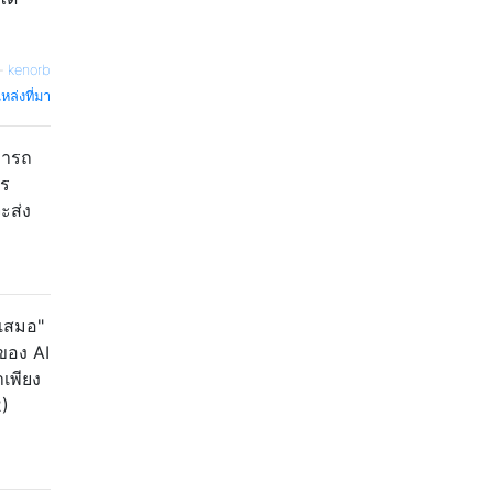
—
kenorb
หล่งที่มา
ามารถ
กร
ะส่ง
งเสมอ"
าของ AI
เพียง
2)