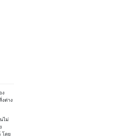
อง
่งต่าง
นไม่
ย
้ โดย