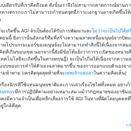
แบบเดียวกับที่เราคิดถึงมด ดังนั้นเราจึงไม่สามารถคาดการณ์ผ่านภ
็นผลทางตรรกะเราไม่สามารถกำหนดจุดที่ภาวะเอกฐานอาจเกิดขึ้นได้
น
่จะเกิดขึ้น AGI จำเป็นต้องได้รับการพัฒนาและ
ไม่ว่าจะเป็นไปได้หร
ตอนนี้ ยิ่งกว่านั้นอัลกอริทึมที่สร้างความฉลาดเหนือมนุษย์จากบิต
ามโปรแกรมเมอร์ของมนุษย์จะไม่สามารถทำสิ่งนี้ได้เนื่องจากสม
ดที่เกินขอบเขต นอกจากนี้ยังมีข้อโต้แย้งว่าการระเบิดของหน่วยส
เทคโนโลยีจะเกิดขึ้นในทางทฤษฎี) จะเป็นไปไม่ได้เนื่องจากความ
บบของการทำให้ตัวเองฉลาดมากขึ้น ของการออกแบบตัวเองอา
มท้าทาย (เครดิตจุดสุดท้ายที่จะ
เทพเจ้าแห่งลา
ในความคิดเห็น)
บเครื่องจักรที่ใช้แทนมนุษยชาติและการเล่าเรื่องไซไฟทั้งหมด อย่าง
Asimov
มีการปฏิบัติตามอย่างเหมาะสม แม้ว่ากฎหมายของอาซิมอ
งคงมีความจำเป็นเพื่อหลีกเลี่ยงการใช้ AGI ในทางที่ผิดโดยบุคคลที่
ใกล้ที่สุด
แ