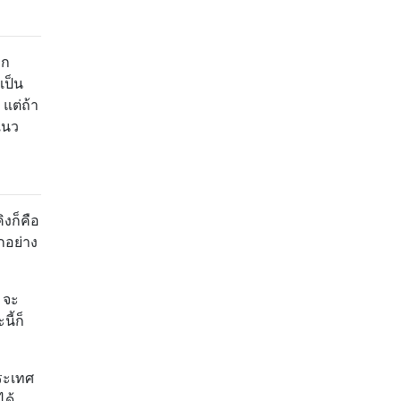
าก
เป็น
แต่ถ้า
แนว
งก็คือ
ุกอย่าง
 จะ
ี้ก็
ระเทศ
ได้