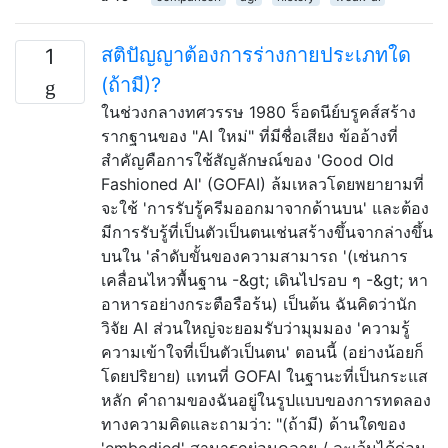
สติปัญญาต้องการร่างกายประเภทใด
1
(ถ้ามี)?
ในช่วงกลางทศวรรษ 1980 ร็อดนีย์บรูคส์สร้าง
รากฐานของ "AI ใหม่" ที่มีชื่อเสียง ข้ออ้างที่
สำคัญคือการใช้สัญลักษณ์ของ 'Good Old
Fashioned AI' (GOFAI) ล้มเหลวโดยพยายามที่
จะใช้ 'การรับรู้ครีมออกมาจากด้านบน' และต้อง
มีการรับรู้ที่เป็นตัวเป็นตนเช่นสร้างขึ้นจากล่างขึ้น
บนใน 'ลำดับขั้นของความสามารถ '(เช่นการ
เคลื่อนไหวพื้นฐาน -&gt; เดินไปรอบ ๆ -&gt; หา
อาหารอย่างกระตือรือร้น) เป็นต้น ฉันคิดว่านัก
วิจัย AI ส่วนใหญ่จะยอมรับว่ามุมมอง 'ความรู้
ความเข้าใจที่เป็นตัวเป็นตน' ตอนนี้ (อย่างน้อยก็
โดยปริยาย) แทนที่ GOFAI ในฐานะที่เป็นกระแส
หลัก คำถามของฉันอยู่ในรูปแบบของการทดลอง
ทางความคิดและถามว่า: "(ถ้ามี) ด้านใดของ
'embodied' สามารถผ่อนคลาย / ละเว้นได้ก่อน