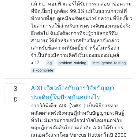
แม้ว่า... คอมพิวเตอร์ได้รับการทดสอบ [ข้อความ
ที่บิดเบี้ยว] ถูกต้อง 99.8% แม้ในสถานการณ์ที่
ท้าทายที่สุด ดูเหมือนชัดเจนว่าข้อความที่บิดเบี้ยว
ไม่สามารถใช้สำหรับการตรวจจับของมนุษย์จริง
อีกต่อไป ฉันยังต้องการที่จะรู้ว่าอัลกอริทึม
สามารถใช้สำหรับการสร้างปัญหาดังกล่าว
(สำหรับข้อความที่บิดเบี้ยว) หรือไม่หรือถ้า
จำเป็นต้องมีความคิดริเริ่มของสมองมนุษย์
17
agi
problem-solving
intelligence-testing
ai-complete
AIXI เกี่ยวข้องกับการวิจัยปัญญา
3
ประดิษฐ์ในปัจจุบันอย่างไร
จากวิกิพีเดีย: AIXI ['ai̯k͡siː] เป็นพิธีการทาง
คณิตศาสตร์เชิงทฤษฎีสำหรับปัญญาประดิษฐ์
ทั่วไป มันรวมการเหนี่ยวนำโซโลมอนอฟกับ
ทฤษฎีการตัดสินใจตามลำดับ AIXI ได้รับการ
เสนอครั้งแรกโดย Marcus Hutter ในปี 2000