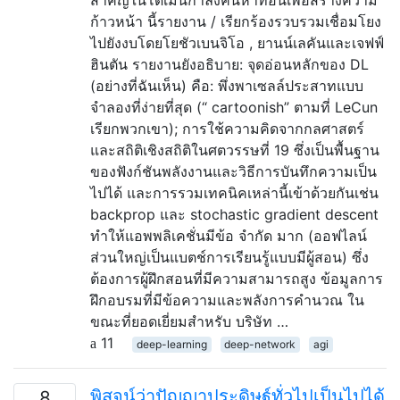
ก้าวหน้า นี้รายงาน / เรียกร้องรวบรวมเชื่อมโยง
ไปยังงบโดยโยชัวเบนจิโอ , ยานน์เลคันและเจฟฟ์
ฮินตัน รายงานยังอธิบาย: จุดอ่อนหลักของ DL
(อย่างที่ฉันเห็น) คือ: พึ่งพาเซลล์ประสาทแบบ
จำลองที่ง่ายที่สุด (“ cartoonish” ตามที่ LeCun
เรียกพวกเขา); การใช้ความคิดจากกลศาสตร์
และสถิติเชิงสถิติในศตวรรษที่ 19 ซึ่งเป็นพื้นฐาน
ของฟังก์ชันพลังงานและวิธีการบันทึกความเป็น
ไปได้ และการรวมเทคนิคเหล่านี้เข้าด้วยกันเช่น
backprop และ stochastic gradient descent
ทำให้แอพพลิเคชั่นมีข้อ จำกัด มาก (ออฟไลน์
ส่วนใหญ่เป็นแบตช์การเรียนรู้แบบมีผู้สอน) ซึ่ง
ต้องการผู้ฝึกสอนที่มีความสามารถสูง ข้อมูลการ
ฝึกอบรมที่มีข้อความและพลังการคำนวณ ใน
ขณะที่ยอดเยี่ยมสำหรับ บริษัท …
11
deep-learning
deep-network
agi
พิสูจน์ว่าปัญญาประดิษฐ์ทั่วไปเป็นไปได้
8