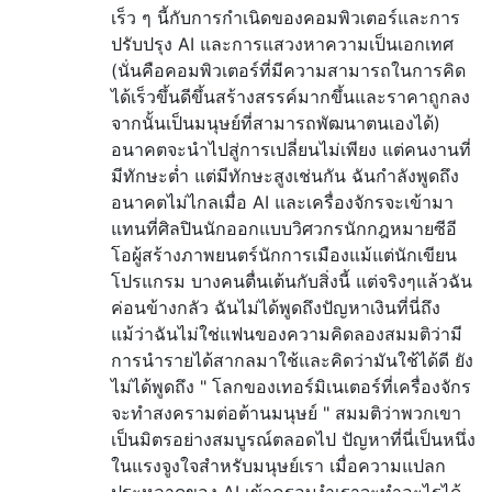
เร็ว ๆ นี้กับการกำเนิดของคอมพิวเตอร์และการ
ปรับปรุง AI และการแสวงหาความเป็นเอกเทศ
(นั่นคือคอมพิวเตอร์ที่มีความสามารถในการคิด
ได้เร็วขึ้นดีขึ้นสร้างสรรค์มากขึ้นและราคาถูกลง
จากนั้นเป็นมนุษย์ที่สามารถพัฒนาตนเองได้)
อนาคตจะนำไปสู่การเปลี่ยนไม่เพียง แต่คนงานที่
มีทักษะต่ำ แต่มีทักษะสูงเช่นกัน ฉันกำลังพูดถึง
อนาคตไม่ไกลเมื่อ AI และเครื่องจักรจะเข้ามา
แทนที่ศิลปินนักออกแบบวิศวกรนักกฎหมายซีอี
โอผู้สร้างภาพยนตร์นักการเมืองแม้แต่นักเขียน
โปรแกรม บางคนตื่นเต้นกับสิ่งนี้ แต่จริงๆแล้วฉัน
ค่อนข้างกลัว ฉันไม่ได้พูดถึงปัญหาเงินที่นี่ถึง
แม้ว่าฉันไม่ใช่แฟนของความคิดลองสมมติว่ามี
การนำรายได้สากลมาใช้และคิดว่ามันใช้ได้ดี ยัง
ไม่ได้พูดถึง " โลกของเทอร์มิเนเตอร์ที่เครื่องจักร
จะทำสงครามต่อต้านมนุษย์ " สมมติว่าพวกเขา
เป็นมิตรอย่างสมบูรณ์ตลอดไป ปัญหาที่นี่เป็นหนึ่ง
ในแรงจูงใจสำหรับมนุษย์เรา เมื่อความแปลก
ประหลาดของ AI เข้าครอบงำเราจะทำอะไรได้