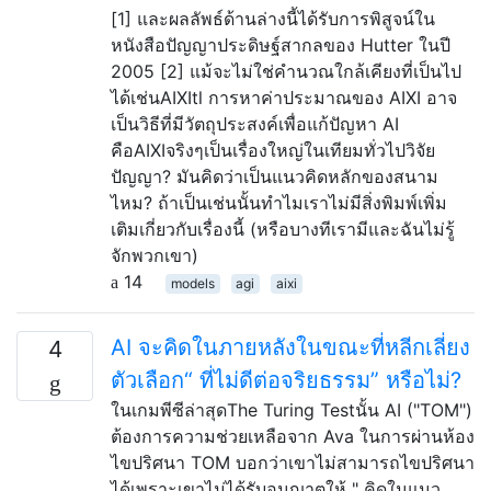
[1] และผลลัพธ์ด้านล่างนี้ได้รับการพิสูจน์ใน
หนังสือปัญญาประดิษฐ์สากลของ Hutter ในปี
2005 [2] แม้จะไม่ใช่คำนวณใกล้เคียงที่เป็นไป
ได้เช่นAIXItl การหาค่าประมาณของ AIXI อาจ
เป็นวิธีที่มีวัตถุประสงค์เพื่อแก้ปัญหา AI
คือAIXIจริงๆเป็นเรื่องใหญ่ในเทียมทั่วไปวิจัย
ปัญญา? มันคิดว่าเป็นแนวคิดหลักของสนาม
ไหม? ถ้าเป็นเช่นนั้นทำไมเราไม่มีสิ่งพิมพ์เพิ่ม
เติมเกี่ยวกับเรื่องนี้ (หรือบางทีเรามีและฉันไม่รู้
จักพวกเขา)
14
models
agi
aixi
AI จะคิดในภายหลังในขณะที่หลีกเลี่ยง
4
ตัวเลือก“ ที่ไม่ดีต่อจริยธรรม” หรือไม่?
ในเกมพีซีล่าสุดThe Turing Testนั้น AI ("TOM")
ต้องการความช่วยเหลือจาก Ava ในการผ่านห้อง
ไขปริศนา TOM บอกว่าเขาไม่สามารถไขปริศนา
ได้เพราะเขาไม่ได้รับอนุญาตให้ " คิดในแนว