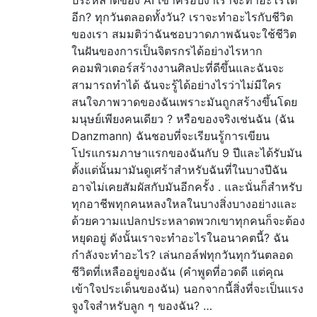
อีก? ทุกวันตลอดทั้งวัน? เราจะทำอะไรกับชีวิต
ของเรา สมมติว่าฉันชอบวาดภาพฉันจะใช้ชีวิต
ในฝันของการเป็นจิตรกรได้อย่างไรหาก
คอมพิวเตอร์สร้างงานศิลปะที่ดีขึ้นและฉันจะ
สามารถทำได้ ฉันจะรู้ได้อย่างไรว่าไม่มีใคร
สนใจภาพวาดของฉันเพราะมันถูกสร้างขึ้นโดย
มนุษย์เพียงคนเดียว ? หรือของจริงเช่นฉัน (ฉัน
Danzmann) ฉันชอบที่จะเรียนรู้การเขียน
โปรแกรมภาษาแรกของฉันกับ 9 ปีและได้รับมัน
ตั้งแต่นั้นมามันดูเศร้าสำหรับฉันที่ในบางปีฉัน
อาจไม่เคยสัมผัสกับมันอีกครั้ง . และนั่นก็สำหรับ
ทุกอาชีพทุกคนหลงใหลในบางสิ่งบางอย่างและ
ด้วยความแปลกประหลาดพวกเขาทุกคนก็จะต้อง
หยุดอยู่ ดังนั้นเราจะทำอะไรในอนาคตนี้? ฉัน
กำลังจะทำอะไร? เล่นกอล์ฟทุกวันทุกวันตลอด
ชีวิตที่เหลืออยู่ของฉัน (คำพูดที่อวดดี แต่คุณ
เข้าใจประเด็นของฉัน) นอกจากนี้สิ่งที่จะเป็นแรง
จูงใจสำหรับลูก ๆ ของฉัน? …