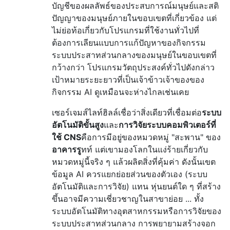
บัญชีของผลลัพธ์ของประสบการณ์มนุษย์และสติ
ปัญญาของมนุษย์ภายในขอบเขตที่เกี่ยวข้อง แต่
ไม่ย่อท้อเกี่ยวกับโปรแกรมที่ใช้งานทั่วไปที่
ต้องการเลียนแบบการแก้ปัญหาของกิจกรรม
ระบบประสาทส่วนกลางของมนุษย์ในขอบเขตที่
กว้างกว่า โปรแกรมวัตถุประสงค์ทั่วไปดังกล่าว
เป้าหมายระยะยาวที่เป็นเจ้าข้าวเจ้าของของ
กิจกรรม AI ดูเหมือนจะห่างไกลเช่นเคย
เซอร์เจมส์ไลท์ฮิลล์เชื่อว่าสิ่งเดียวที่เชื่อมต่อ
ระบบ
อัตโนมัติขั้นสูง
และ
การวิจัยระบบคอมพิวเตอร์ที่
ใช้ CNS
คือการมีอยู่ของหมวดหมู่ "สะพาน" ของ
อาคารรู
ทท์ แต่เขามองโลกในแง่ร้ายเกี่ยวกับ
หมวดหมู่นี้จริง ๆ แล้วผลิตสิ่งที่คุ้มค่า ดังนั้นเขต
ข้อมูล AI ควรแยกย่อยส่วนของตัวเอง (ระบบ
อัตโนมัติและการวิจัย) แทน หุ่นยนต์ใด ๆ ที่สร้าง
ขึ้นอาจมีความเชี่ยวชาญในสาขาย่อย ... ทั้ง
ระบบอัตโนมัติทางอุตสาหกรรมหรือการวิจัยของ
ระบบประสาทส่วนกลาง การพยายามสร้างจอก