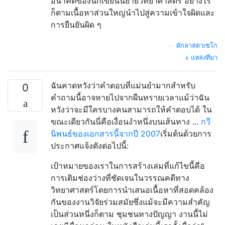
อนาคตของนักเขียนนิยายวิทยาศาสตร์ อย่างไร
ก็ตามเนื้อหาส่วนใหญ่นำไปสู่ความเข้าใจผิดและ
การยืนยันผิด ๆ
—
ดักลาสดาเซโก
แหล่งที่มา
ฉันคาดหวังว่าคำตอบที่แม่นยำมากสำหรับ
0
คำถามนี้อาจหายไปจากผืนทรายเวลาแม้ว่าฉัน
หวังว่าจะมีใครบางคนสามารถให้คำตอบได้ ใน
ขณะเดียวกันนี่คือเงื่อนงำหนึ่งบนเส้นทาง ...
กวี
นิพนธ์ของเอกสารนี้จากปี 2007
เริ่มต้นด้วยการ
ประกาศแจ้งดังต่อไปนี้:
เป้าหมายของเราในการสร้างเล่มที่แก้ไขนี้คือ
การเติมช่องว่างที่ชัดเจนในวรรณคดีทาง
วิทยาศาสตร์โดยการนำเสนอเนื้อหาที่สอดคล้อง
กันของงานวิจัยร่วมสมัยซึ่งแม้จะมีความสำคัญ
เป็นส่วนหนึ่งก็ตาม ชุมชนทางปัญญา งานนี้ไม่