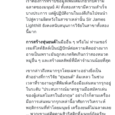
เราต้องการทราบข้อมูลเพิ่มเติมเกี่ยวกับความ
ฉลาดของมนุษย์ AI ทั้งสองสาขามีความสำเร็จ
บางประการ แต่ผู้ปฏิบัติงานในแง่ดีเกินไปจนนำ
ไปสู่ความผิดหวังในสาขาเหล่านั้น Sir James
Lighthill ยังคงสนับสนุนการวิจัยในสาขาทั้งสอง
นี้มาก
การสร้างหุ่นยนต์
ในมืออื่น ๆ หรือไม่ ท่านเซอร์
เจมส์ไลท์ฮิลล์เป็นปฏิปักษ์ต่อความคิดอย่างมาก
อาจเป็นเพราะมันถูกสะกดจิตเกินกว่าสองหมวด
หมู่อื่น ๆ และสร้างผลลัพธ์ที่มีค่าจำนวนน้อยที่สุด
เขากล่าวถึงหมากรุกโดยเฉพาะอย่างยิ่งเป็น
ตัวอย่างที่การวิจัย "หุ่นยนต์" ล้มเหลว ในช่วง
เวลาที่รายงานถูกตีพิมพ์เครื่องมือเล่นหมากรุกอยู่
ในระดับ "ประสบการณ์มาตรฐานมือสมัครเล่น
ของผู้เล่นสโมสรในอังกฤษ" อย่างไรก็ตามเครื่อง
มือการเล่นหมากรุกเหล่านี้อาศัยการวิเคราะห์
พฤติกรรมที่ทำโดยมนุษย์ เครื่องยนต์ไม่ฉลาดเลย
... พวกเขาแค่ติดตามฮิวริสติกที่
มนุษย์อัจฉริยะ