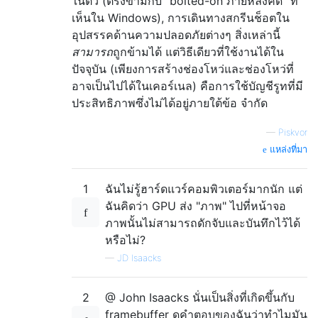
ในตัว (ตรงข้ามกับ "bolted-on ภายหลังคิด" ที่
เห็นใน Windows), การเดินทางสกรีนช็อตใน
อุปสรรคด้านความปลอดภัยต่างๆ สิ่งเหล่านี้
สามารถ
ถูกข้ามได้ แต่วิธีเดียวที่ใช้งานได้ใน
ปัจจุบัน (เพียงการสร้างช่องโหว่และช่องโหว่ที่
อาจเป็นไปได้ในเคอร์เนล) คือการใช้บัญชีรูทที่มี
ประสิทธิภาพซึ่งไม่ได้อยู่ภายใต้ข้อ จำกัด
—
Piskvor
แหล่งที่มา
1
ฉันไม่รู้ฮาร์ดแวร์คอมพิวเตอร์มากนัก แต่
ฉันคิดว่า GPU ส่ง "ภาพ" ไปที่หน้าจอ
ภาพนั้นไม่สามารถดักจับและบันทึกไว้ได้
หรือไม่?
—
JD Isaacks
2
@ John Isaacks นั่นเป็นสิ่งที่เกิดขึ้นกับ
framebuffer ดูคำตอบของฉันว่าทำไมมัน