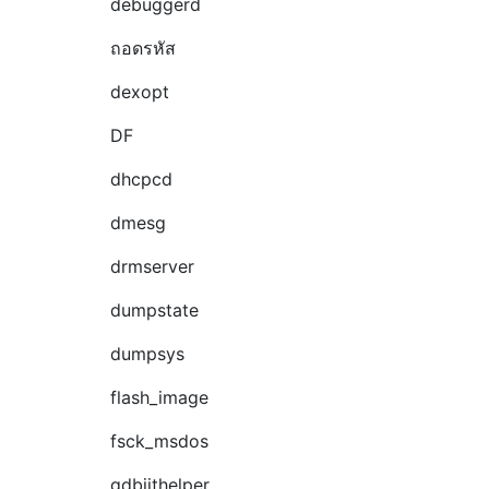
debuggerd
ถอดรหัส
dexopt
DF
dhcpcd
dmesg
drmserver
dumpstate
dumpsys
flash_image
fsck_msdos
gdbjithelper