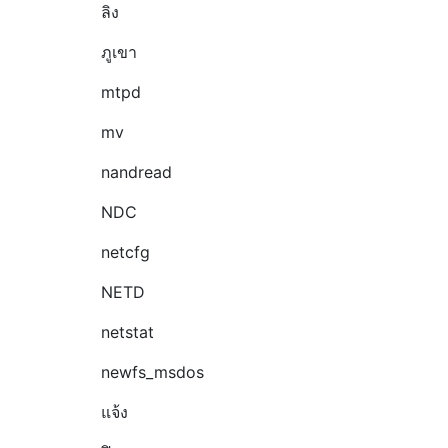
ลิง
ภูเขา
mtpd
mv
nandread
NDC
netcfg
NETD
netstat
newfs_msdos
แจ้ง