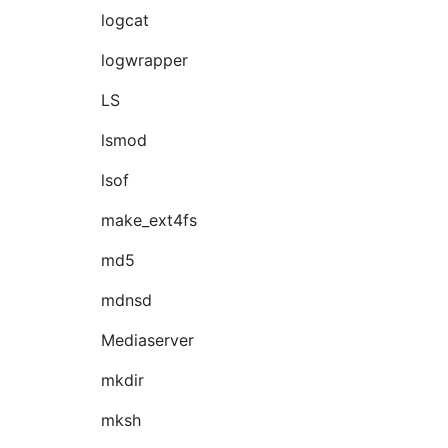
logcat
logwrapper
LS
lsmod
lsof
make_ext4fs
md5
mdnsd
Mediaserver
mkdir
mksh