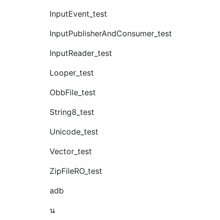
InputEvent_test
InputPublisherAndConsumer_test
InputReader_test
Looper_test
ObbFile_test
String8_test
Unicode_test
Vector_test
ZipFileRO_test
adb
น