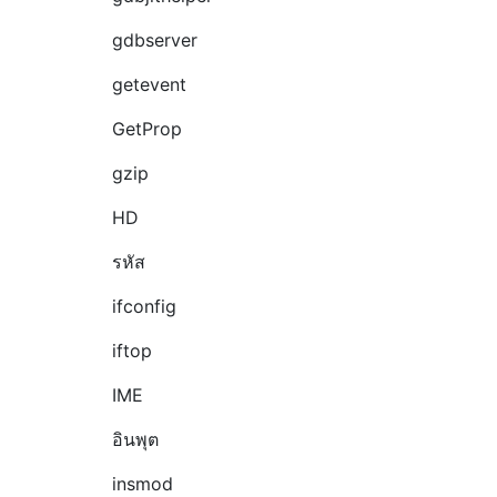
gdbserver
getevent
GetProp
gzip
HD
รหัส
ifconfig
iftop
IME
อินพุต
insmod