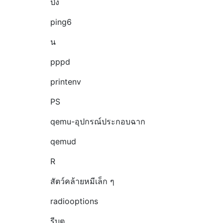
ปิง
ping6
น
pppd
printenv
PS
qemu-อุปกรณ์ประกอบฉาก
qemud
R
สัตว์คล้ายหมีเล็ก ๆ
radiooptions
รีบูต