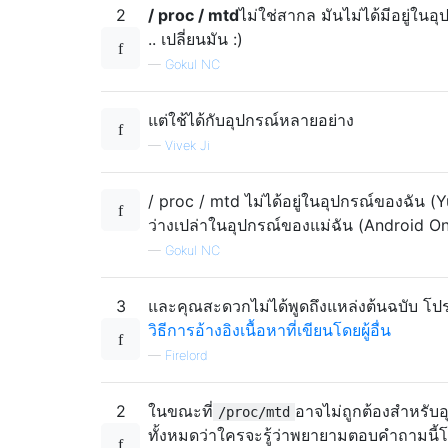
2
/ proc / mtd
ไม่ใช่สากล มันไม่ได้มีอยู่ในอ
.. เปลี่ยนมัน :)
—
Gokul NC
แต่ใช้ได้กับอุปกรณ์หลายอย่าง
—
Vivek Ji
/ proc / mtd ไม่ได้อยู่ในอุปกรณ์ของฉัน (
ว่างเปล่าในอุปกรณ์ของแม่ฉัน (Android O
—
Gokul NC
3
และคุณสะดวกไม่ได้พูดถึงแหล่งต้นฉบับ
โปร
วิธีการอ้างอิงเนื้อหาที่เขียนโดยผู้อื่น
—
Firelord
2
ในขณะที่
อาจไม่ถูกต้องสำหรับอ
/proc/mtd
ทั้งหมดว่าใครจะรู้ว่าพยายามตอบคำถามนี้โด