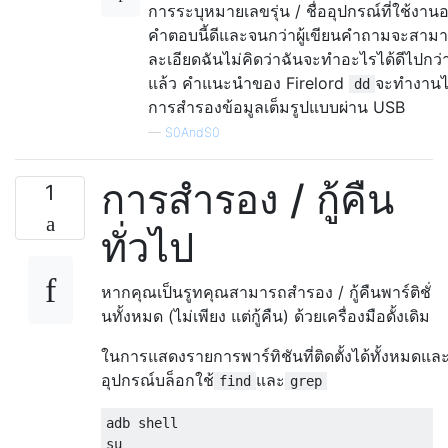
การระบุหมายเลขรุ่น / ชื่ออุปกรณ์ที่ใช้งา
คำตอบนี้ดีและจนกว่าผู้เขียนคำถามจะสาม
ละเอียดฉันไม่คิดว่าฉันจะทำอะไรได้ดีไปกว่
แล้ว คำแนะนำของ Firelord
จะทำงานได
dd
การสำรองข้อมูลเต็มรูปแบบผ่าน USB
—
S0AndS0
การสำรอง / กู้คืน
1
ทั่วไป
หากคุณเป็นรูทคุณสามารถสำรอง / กู้คืนพาร์ติชั่
นทั้งหมด (ไม่เพียง แต่กู้คืน) ด้วยเครื่องมือดั้งเดิม
ในการแสดงรายการพาร์ทิชันที่ติดตั้งได้ทั้งหมดแล
อุปกรณ์บล็อกใช้
และ
find
grep
adb shell

su
