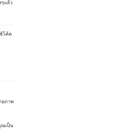
งๆแล้ว
ช้โค้ด
ศักยภาพ
ุณเป็น