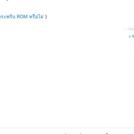
ะกระพริบ ROM หรือไม่
)
—
Aa
แ