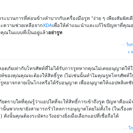
นกระบวนการที่ค่อนข้างลำบากกับเครื่องมือรูท "ง่าย ๆ เพียงสัมผัสเด
ละความช่วยเหลือจาก
XDA
เพื่อให้คำแนะนำและแก้ไขปัญหาที่คุณอ
ุณในแบบที่เป็นอยู่แล้ว
อย่ารูท
—
ไบร
แ
ปลอดภัยเท่ากับโทรศัพท์ที่ไม่ได้รับการรูทหากคุณไม่เคยอนุญาตให้
์ของคุณคุณจะต้องให้สิทธิ์รูท (ไม่เช่นนั้นทำไมคุณรูทโทรศัพท์
ิ์รูทอาจกลายเป็นโกงหรือได้รับอนุญาต เพื่ออนุญาตให้แอปพลิเคชันท
ัยตราบใดที่คุณรู้ว่าแอปใดที่จะให้สิทธิ์การเข้าถึงรูต ปัญหาคือแม้
เท่านั้นพวกเขายังสามารถรั่วไหลการอนุญาตโดยไม่ตั้งใจ (ในเรื่อง
) ดังนั้นคุณต้องระมัดระวังอย่างยิ่งเมื่อเลือกแอปที่เชื่อถือได้
—
โก