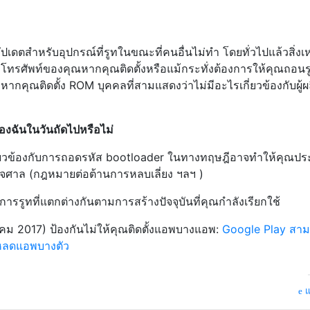
ให้อัปเดตสำหรับอุปกรณ์ที่รูทในขณะที่คนอื่นไม่ทำ โดยทั่วไปแล้วสิ่งเหล
ทรศัพท์ของคุณหากคุณติดตั้งหรือแม้กระทั่งต้องการให้คุณถอนร
หากคุณติดตั้ง ROM บุคคลที่สามแสดงว่าไม่มีอะไรเกี่ยวข้องกับผู้ผ
งฉันในวันถัดไปหรือไม่
เกี่ยวข้องกับการถอดรหัส bootloader ในทางทฤษฎีอาจทำให้คุณป
าล (กฎหมายต่อต้านการหลบเลี่ยง ฯลฯ )
ารรูทที่แตกต่างกันตามการสร้างปัจจุบันที่คุณกำลังเรียกใช้
คม 2017) ป้องกันไม่ให้คุณติดตั้งแอพบางแอพ:
Google Play สา
น์โหลดแอพบางตัว
แ