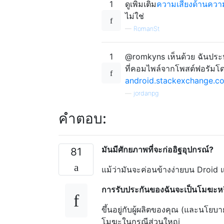
1
ดูเพิ่มเติม
ความเสี่ยงด้านคว
ไม่ใช่
—
RomanSt
1
@romkyns เห็นด้วย ฉันประหลา
ที่คอมไพล์จากโพสต์ฟอรัมโดยไม
android.stackexchange.c
—
jordanpg
คำตอบ:
มันมีศักยภาพที่จะก่ออิฐอุปกรณ์?
81
แม้ว่ามันจะค่อนข้างง่ายบน Droid แต่
การรับประกันของฉันจะเป็นโมฆะหร
ขึ้นอยู่กับผู้ผลิตของคุณ (และนโ
โมฆะในกรณีส่วนใหญ่