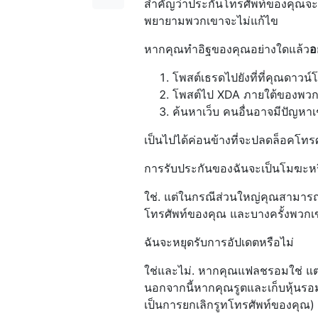
สำคัญว่าประกันโทรศัพท์ของคุณจะด
พยายามพวกเขาจะไม่แก้ไข
หากคุณทำอิฐของคุณอย่างใดแล้ว
อ
โพสต์เธรดไปยังที่ที่คุณดาวน
โพสต์ไป XDA ภายใต้ของพว
ค้นหาเว็บ
คนอื่นอาจมีปัญหาเ
เป็นไปได้ค่อนข้างที่จะปลดล็อคโท
การรับประกันของฉันจะเป็นโมฆะหร
ใช่. แต่ในกรณีส่วนใหญ่คุณสามารถคื
โทรศัพท์ของคุณ และบางครั้งพวกเขา
ฉันจะหยุดรับการอัปเดตหรือไม่
ใช่และไม่. หากคุณแฟลชรอมใช่ แต่
นอกจากนี้หากคุณรูตและเก็บหุ้นรอ
เป็นการยกเลิกรูทโทรศัพท์ของคุณ)