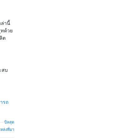
่านี้
ูทด้วย
ลิต
ระสบ
มารถ
—
บิลสุด
หล่งที่มา