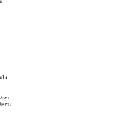
ือ
อไม่
nMod)
ปเดตจะ