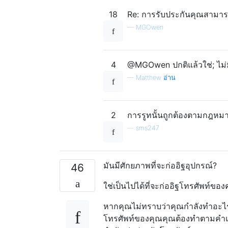
18
Re: การรับประกันคุณสามาร
—
MGOwen
4
@MGOwen ปกติแล้วใช่; ไม่
—
Matthew อ่าน
2
การรูทนั้นถูกต้องตามกฎหม
—
sms247
มันมีศักยภาพที่จะก่ออิฐอุปกรณ์?
46
ใช่เป็นไปได้ที่จะก่ออิฐโทรศัพท์ของค
หากคุณไม่ทราบว่าคุณกำลังทำอะไรแล
โทรศัพท์ของคุณคุณต้องทำตามคำแน