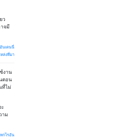
ียว
าจมี
อันเดนนี่
หล่งที่มา
ใช้งาน
ในตอน
ี่ไม่
จะ
ความ
หกไรอัน