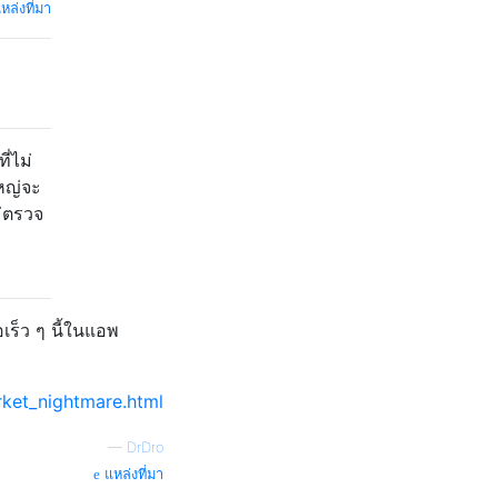
หล่งที่มา
ี่ไม่
ใหญ่จะ
ม่ตรวจ
อเร็ว ๆ นี้ในแอพ
ket_nightmare.html
—
DrDro
แหล่งที่มา