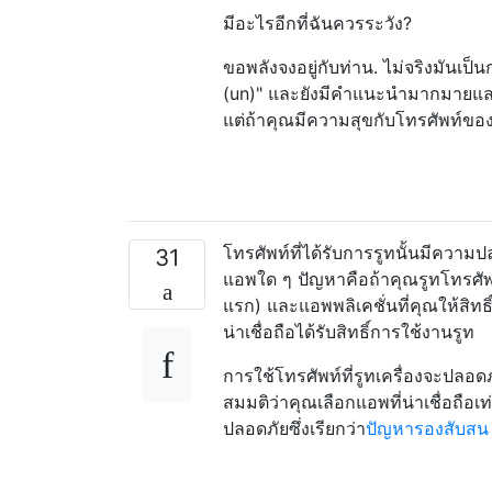
มีอะไรอีกที่ฉันควรระวัง?
ขอพลังจงอยู่กับท่าน. ไม่จริงมันเป็
(un)" และยังมีคำแนะนำมากมายแ
แต่ถ้าคุณมีความสุขกับโทรศัพท์ของค
โทรศัพท์ที่ได้รับการรูทนั้นมีความ
31
แอพใด ๆ ปัญหาคือถ้าคุณรูทโทรศัพท
แรก) และแอพพลิเคชั่นที่คุณให้สิทธ
น่าเชื่อถือได้รับสิทธิ์การใช้งานรูท
การใช้โทรศัพท์ที่รูทเครื่องจะปลอดภ
สมมติว่าคุณเลือกแอพที่น่าเชื่อถือ
ปลอดภัยซึ่งเรียกว่า
ปัญหารองสับสน