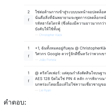
2
ใช่ต่อต้านการเข้าสู่ระบบบนหน้าจอปลดล็อค
นั่นคือสิ่งที่ฉันพยายามจะพูดการปลดล็อกหน
รหัสฮาร์ดไดรฟ์ (ซึ่งต้องมีความยาวมากกว่า 
บังคับให้ใช้ทั้งคู่
—
Christopher Käck
1
+1, ฉันทั้งหมดอยู่กับคุณ @ ChristopherK
วิศวกร Google ควรรู้จักดีขึ้นหวังว่าพวกเข
—
João Portela
1
@ คริสโตเฟอร์: แต่คุณกำลังตัดสินใจบนฐานท
AES 128 บิตไม่ใช่ PIN 4 หลัก การพิจารณา
บกพร่องโดยเนื้อแท้ไม่ใช่ความเชี่ยวชาญข
—
Lie Ryan
คำตอบ: