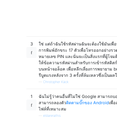
3
ใช่ แต่ถ้าฉันใช้รหัสผ่านฉันจะต้องใช้มันเ
การพิมพ์อักขระ 17 ตัวเพื่อโทรออกอย่างรวดเ
หมายเลข PIN และนั่นจะเป็นสิ่งแรกที่ผู้โจม
ให้ข้อความรหัสผ่านสำหรับการเข้ารหัสดิส
บนหน้าจอล็อค เพื่อหลีกเลี่ยงการพยายาม 
รีบูตแรงหลังจาก 3 ครั้งที่ล้มเหลวซึ่งเป็นผ
—
Christopher Käck
1
ฉันไม่รู้ว่าคนอื่นที่ไม่ใช่ Google สามารถ
สามารถลองตัว
ติดตามบั๊กของ Android
เพื่
ไฟล์ที่เหมาะสม
—
eldarerathis