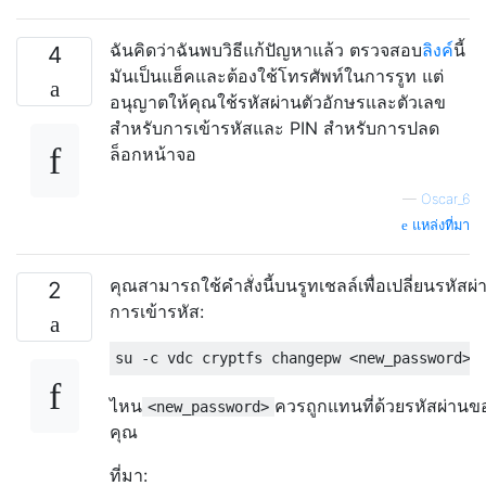
ฉันคิดว่าฉันพบวิธีแก้ปัญหาแล้ว ตรวจสอบ
ลิงค์
นี้
4
มันเป็นแฮ็คและต้องใช้โทรศัพท์ในการรูท แต่
อนุญาตให้คุณใช้รหัสผ่านตัวอักษรและตัวเลข
สำหรับการเข้ารหัสและ PIN สำหรับการปลด
ล็อกหน้าจอ
—
Oscar_6
แหล่งที่มา
คุณสามารถใช้คำสั่งนี้บนรูทเชลล์เพื่อเปลี่ยนรหัสผ่
2
การเข้ารหัส:
ไหน
ควรถูกแทนที่ด้วยรหัสผ่านข
<new_password>
คุณ
ที่มา: