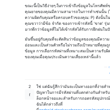
ขณะนี้เป็นวิธีง่ายๆ
ใน
การเข้าถึงข้อมูลในโทรศัพท์
คุณยายของคุณมีความสามารถในการทำเช่นนั้น (ไ
ความผิดกับคุณหรือครอบครัวของคุณ: P) ดังนั้นใ
คุณขวาว่ามีข้อ จำกัด ของการเข้ารหัสนี้ 'ขาด' รุ
มาก
ดีกว่าข้อมูลที่ไม่ได้เข้ารหัสได้รับการฝึกฝนในปั
มันขึ้นอยู่กับคุณที่จะตัดสินว่าข้อมูลของคุณมีควา
อ่อนและเป็นส่วนตัวหรือไม่รวมถึงเป้าหมายที่คุณถ
ข้อมูล การเลือกรหัสผ่านที่เหมาะสมเป็นความรับผ
ของคุณเมื่อคุณประเมินความเสี่ยงเหล่านี้แล้ว
—
e
2
ใช่ แต่ฉันรู้สึกว่ามันจะเป็นทางออกที่ง่ายสำ
ปัญหาในการมีรหัสผ่านที่แตกต่างกันสำหร
ล็อกหน้าจอและสำหรับการถอดรหัสอุปกรณ์ (
ฉันได้กล่าวถึงที่
นี่
android.stackexchange.com/question