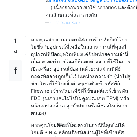
…
) เนื่องจากพวกเขาใช้ senarios และต้องม
คุณลักษณะที่แตกต่างกัน
—
Christopher Käck
หากคุณพยายามถอดรหัสการเข้ารหัสดิสก์โดย
1
ไม่ขึ้นกับอุปกรณ์ที่เหลือในสถานการณ์ที่คุณมี
อุปกรณ์ที่ปิดอยู่หรือเพียงแค่ชิปหน่วยความจำนี่
เป็นเวคเตอร์การโจมตีที่แตกต่างจากที่ใช้ในการ
เปิดเครื่อง อุปกรณ์ป้องกันด้วยรหัสผ่านที่คีย์
ถอดรหัสอาจถูกเก็บไว้ในหน่วยความจำ (นำไปสู่
ช่องโหว่ที่ใช้โดยสิ่งต่างๆเช่นตัวเข้ารหัสคีย์
Firewire เข้ารหัสบนพีซีที่ใช้ซอฟต์แวร์เข้ารหัส
FDE รุ่นเก่าและไม่ใช่โมดูลประเภท TPM) หรือ
หน้าจอปลดล็อค ถูกบังคับ (หรือมีช่องโหว่ของ
ตนเอง)
หากคุณโจมตีดิสก์โดยตรงในกรณีนี้คุณไม่ได้
โจมตี PIN 4 หลักหรือรหัสผ่านผู้ใช้ที่เข้ารหัส