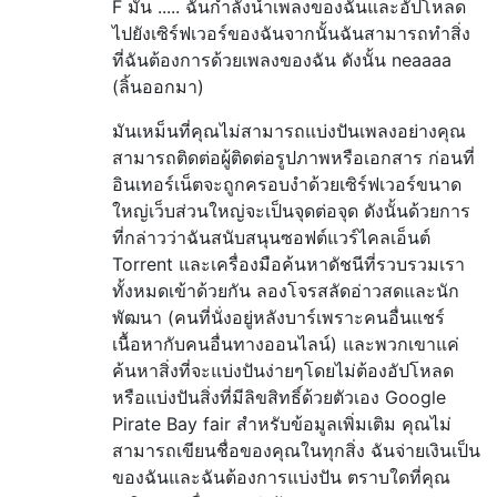
F มัน ..... ฉันกำลังนำเพลงของฉันและอัปโหลด
ไปยังเซิร์ฟเวอร์ของฉันจากนั้นฉันสามารถทำสิ่ง
ที่ฉันต้องการด้วยเพลงของฉัน ดังนั้น neaaaa
(ลิ้นออกมา)
มันเหม็นที่คุณไม่สามารถแบ่งปันเพลงอย่างคุณ
สามารถติดต่อผู้ติดต่อรูปภาพหรือเอกสาร ก่อนที่
อินเทอร์เน็ตจะถูกครอบงำด้วยเซิร์ฟเวอร์ขนาด
ใหญ่เว็บส่วนใหญ่จะเป็นจุดต่อจุด ดังนั้นด้วยการ
ที่กล่าวว่าฉันสนับสนุนซอฟต์แวร์ไคลเอ็นต์
Torrent และเครื่องมือค้นหาดัชนีที่รวบรวมเรา
ทั้งหมดเข้าด้วยกัน ลองโจรสลัดอ่าวสดและนัก
พัฒนา (คนที่นั่งอยู่หลังบาร์เพราะคนอื่นแชร์
เนื้อหากับคนอื่นทางออนไลน์) และพวกเขาแค่
ค้นหาสิ่งที่จะแบ่งปันง่ายๆโดยไม่ต้องอัปโหลด
หรือแบ่งปันสิ่งที่มีลิขสิทธิ์ด้วยตัวเอง Google
Pirate Bay fair สำหรับข้อมูลเพิ่มเติม คุณไม่
สามารถเขียนชื่อของคุณในทุกสิ่ง ฉันจ่ายเงินเป็น
ของฉันและฉันต้องการแบ่งปัน ตราบใดที่คุณ