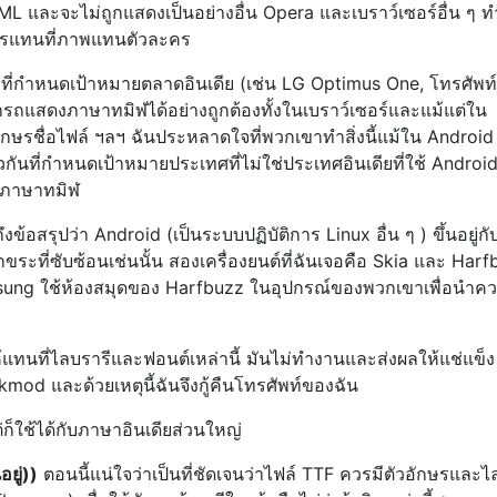
 และจะไม่ถูกแสดงเป็นอย่างอื่น Opera และเบราว์เซอร์อื่น ๆ ทำสิ
การแทนที่ภาพแทนตัวละคร
างที่กำหนดเป้าหมายตลาดอินเดีย (เช่น LG Optimus One, โทรศัพท
รถแสดงภาษาทมิฬได้อย่างถูกต้องทั้งในเบราว์เซอร์และแม้แต่ใน
วอักษรชื่อไฟล์ ฯลฯ ฉันประหลาดใจที่พวกเขาทำสิ่งนี้แม้ใน Android
ียวกันที่กำหนดเป้าหมายประเทศที่ไม่ใช่ประเทศอินเดียที่ใช้ Android 
ษรภาษาทมิฬ
งข้อสรุปว่า Android (เป็นระบบปฏิบัติการ Linux อื่น ๆ ) ขึ้นอยู่กับเ
ะที่ซับซ้อนเช่นนั้น สองเครื่องยนต์ที่ฉันเจอคือ Skia และ Harf
amsung ใช้ห้องสมุดของ Harfbuzz ในอุปกรณ์ของพวกเขาเพื่อนำค
้แทนที่ไลบรารีและฟอนต์เหล่านี้ มันไม่ทำงานและส่งผลให้แช่แข็ง
mod และด้วยเหตุนี้ฉันจึงกู้คืนโทรศัพท์ของฉัน
ต่ก็ใช้ได้กับภาษาอินเดียส่วนใหญ่
ยู่))
ตอนนี้แน่ใจว่าเป็นที่ชัดเจนว่าไฟล์ TTF ควรมีตัวอักษรและไล