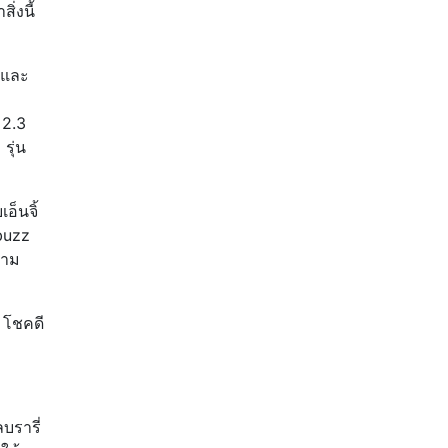
่งนี้
์และ
 2.3
รุ่น
อ็นจิ้
buzz
วาม
 โชคดี
บรารี่