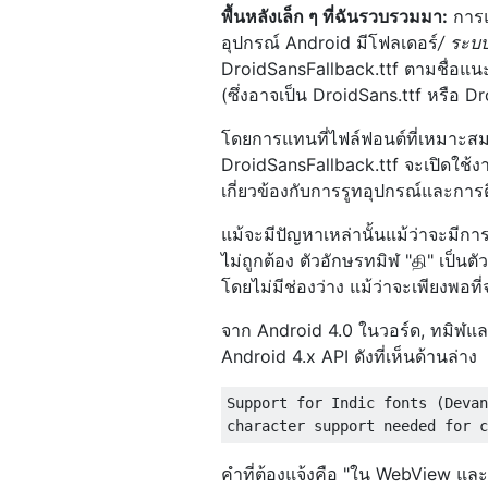
พื้นหลังเล็ก ๆ ที่ฉันรวบรวมมา:
การแ
อุปกรณ์ Android มีโฟลเดอร์
/ ระบ
DroidSansFallback.ttf ตามชื่อแ
(ซึ่งอาจเป็น DroidSans.ttf หรือ D
โดยการแทนที่ไฟล์ฟอนต์ที่เหมาะสมจ
DroidSansFallback.ttf จะเปิดใช้งา
เกี่ยวข้องกับการรูทอุปกรณ์และการติ
แม้จะมีปัญหาเหล่านั้นแม้ว่าจะมีก
ไม่ถูกต้อง ตัวอักษรทมิฬ "தி" เป็น
โดยไม่มีช่องว่าง แม้ว่าจะเพียงพอท
จาก Android 4.0 ในวอร์ด, ทมิฬและ
Android 4.x API ดังที่เห็นด้านล่าง
Support for Indic fonts (Devan
คำที่ต้องแจ้งคือ "ใน WebView แล