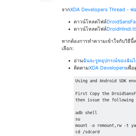
จาก
XDA Developers Thread - ฟอน
ดาวน์โหลดไฟล์
DroidSansFal
ดาวน์โหลดไฟล์
DroidHindi.tt
หากต้องการทำความเข้าใจกับวิธีนี้ค
เลือก:
อ่าน
ฉันจะรูทอุปกรณ์ของฉันไ
ติดตาม
XDA Developers
เพื่อด
Using and Android SDK env
First Copy the DroidSansF
then issue the following 
adb shell

su

mount -o remount,rw -t ya
cd /sdcard
