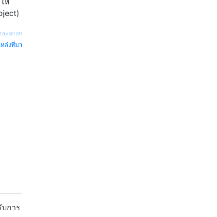
ให้
ject)
rayanan
หล่งที่มา
ับการ