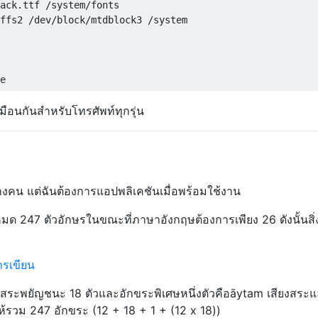
ack.ttf /system/fonts

ffs2 /dev/block/mtdblock3 /system

เหมือนกันสำหรับโทรศัพท์ทุกรุ่น
ช้บางคน แต่ฉันต้องการแอปพลิเคชันเมื่อพร้อมใช้งาน
้งหมด 247 ตัวอักษรในขณะที่ภาษาอังกฤษต้องการเพียง 26 ดังนั้นสิ่
ารเขียน
2 สระพยัญชนะ 18 ตัวและอักขระพิเศษหนึ่งตัวคือāytam เสียงสร
รวม 247 อักขระ (12 + 18 + 1 + (12 x 18))