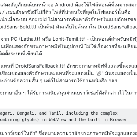
สดงสัญลักษณ์บนหน้าจอ Android ต้องใช้ไฟล์ฟอนต์ที่เหมาะสมก
บ / แบบอักษร
ซึ่งมีไม่กี่ตัว ไฟล์ที่น่าสนใจที่สุดในโฟลเดอร์นั้นคือ
นะนำเมื่อระบบ Android ไม่สามารถค้นหาตัวอักษรในแบบอักษรข
roidSans-Bold.ttf เป็นต้น) มันกลับไปค้นหาใน DroidSansFallbac
าก PC (Latha.ttf หรือ Lohit-Tamil.ttf - เป็นฟอนต์สำหรับทมิฬ
นเพื่อแสดงอักขระภาษาทมิฬในอุปกรณ์ ไม่ใช่เรื่องง่ายที่จะเปลี่ย
ดตั้งระบบที่เขียนได้
ารแทนที่ DroidSansFallback.ttf อักขระภาษาทมิฬที่แสดงขึ้นจะแ
ตัวเชื่อมของสองตัวอักษรและแทนที่จะแสดงเป็น "தி" มันจะแสดงเป็น
ี่จะอ่านข้อความสั้น ๆ แต่ก็ไม่สามารถใช้อ่านหนังสือ ฯลฯ
ภาษาอื่น ๆ ได้รับการสนับสนุนผ่านเบราว์เซอร์ดังที่กล่าวไว้ใน
agari, Bengali, and Tamil, including the complex

ะเบราว์เซอร์ในตัว" ซึ่งหมายความว่าอักขระภาษาทมิฬจะถูกแสดงอ