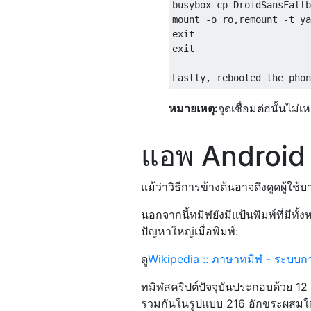
busybox cp DroidSansFallb
mount -o ro,remount -t ya
exit

exit

หมายเหตุ:
จุดเชื่อมต่อนั้นไม่
แอพ Android
แม้ว่าวิธีการข้างต้นอาจดึงดูดผู้ใ
นอกจากนี้ทมิฬยังมีแป้นพิมพ์ที่มีทั
ปัญหาใหญ่เมื่อพิมพ์:
ดู
Wikipedia :: ภาษาทมิฬ - ระบบก
ทมิฬสคริปต์ปัจจุบันประกอบด้วย 1
รวมกันในรูปแบบ 216 อักขระผสมให้