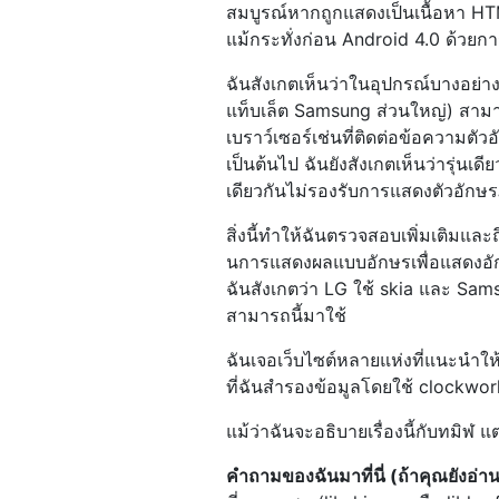
สมบูรณ์หากถูกแสดงเป็นเนื้อหา HTML
แม้กระทั่งก่อน Android 4.0 ด้วย
ฉันสังเกตเห็นว่าในอุปกรณ์บางอย่
แท็บเล็ต Samsung ส่วนใหญ่) สามา
เบราว์เซอร์เช่นที่ติดต่อข้อความตั
เป็นต้นไป ฉันยังสังเกตเห็นว่ารุ่นเด
เดียวกันไม่รองรับการแสดงตัวอัก
สิ่งนี้ทำให้ฉันตรวจสอบเพิ่มเติมและถึ
นการแสดงผลแบบอักษรเพื่อแสดงอักขร
ฉันสังเกตว่า LG ใช้ skia และ S
สามารถนี้มาใช้
ฉันเจอเว็บไซต์หลายแห่งที่แนะนำให
ที่ฉันสำรองข้อมูลโดยใช้ clockwork
แม้ว่าฉันจะอธิบายเรื่องนี้กับทมิฬ แ
คำถามของฉันมาที่นี่ (ถ้าคุณยังอ่านอ