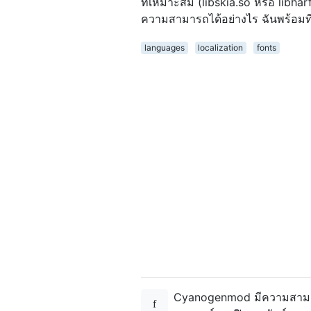
ที่เหมาะสม (libskia.so หรือ libharfb
ความสามารถได้อย่างไร ฉันพร้อมท
languages
localization
fonts
Cyanogenmod มีความสามา