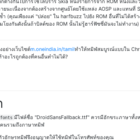
ตกต่างกันไปการใช้ไลบรารี Skia หนึ่งรายการจาก ROM หนึ่งและ
ายนะเนื่องจากต้องสร้างจากศูนย์โดยใช้แหล่ง AOSP และแทนที่ S
 (คุณเพียงแค่ "ปล่อย" ใน harfbuzz ไปยัง ROM อื่นที่ไม่ได้สร้า
่อมโยงกันดังนั้นถ้าบิลด์ของ ROM นั้นไม่รู้ฮาร์ฟัซซี่มันจะไม่ทำงาน)
อย่างเว็บไซต์
m.oneindia.in/tamil
ทำให้ทมิฬสมบูรณ์แบบใน Ch
ทำอะไรถูกต้องที่คนอื่นทำไม่ได้?
ก
มีไฟล์ชื่อ "DroidSansFallback.ttf" ควรมีอักขระภาษาทั้งห
fonts
 คนรวมถึงภาษาทมิฬ
่มีตัวอักษรทมิฬจึงอนุญาตให้ใช้ทมิฬในโทรศัพท์ของคุณ