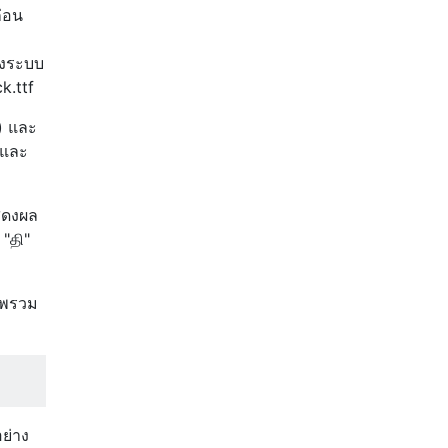
่อน
องระบบ
k.ttf
) และ
นและ
สดงผล
 "தி"
ภาพรวม
ย่าง