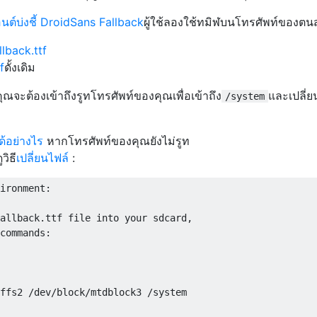
ต์บ่งชี้ DroidSans Fallback
ผู้ใช้ลองใช้ทมิฬบนโทรศัพท์ของตนส
lback.ttf
f
ดั้งเดิม
ุณจะต้องเข้าถึงรูทโทรศัพท์ของคุณเพื่อเข้าถึง
และเปลี่
/system
ด้อย่างไร
หากโทรศัพท์ของคุณยังไม่รูท
ูวิธี
เปลี่ยนไฟล์
:
ironment:

allback.ttf file into your sdcard,

commands:

ffs2 /dev/block/mtdblock3 /system
