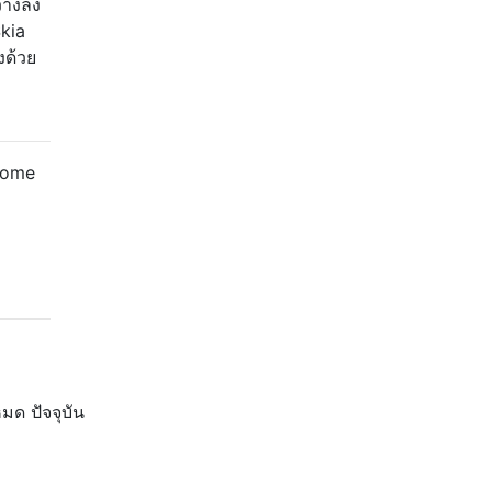
วางลง
kia
งด้วย
rome
มด ปัจจุบัน