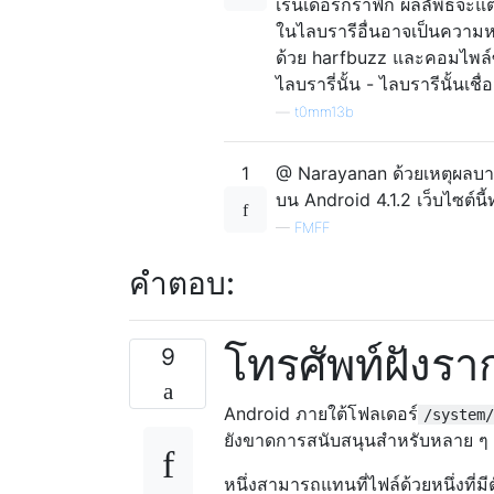
เรนเดอร์กราฟิก ผลลัพธ์จะแ
ในไลบรารีอื่นอาจเป็นความห
ด้วย harfbuzz และคอมไพล์ซ้ำ
ไลบรารี่นั้น - ไลบรารีนั้นเชื
—
t0mm13b
1
@ Narayanan ด้วยเหตุผลบาง
บน Android 4.1.2 เว็บไซต์นี้
—
FMFF
คำตอบ:
โทรศัพท์ฝังรา
9
Android ภายใต้โฟลเดอร์
/system/
ยังขาดการสนับสนุนสำหรับหลาย ๆ
หนึ่งสามารถแทนที่ไฟล์ด้วยหนึ่งที