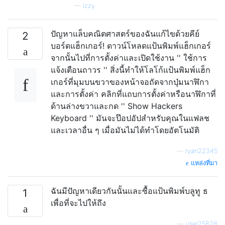
—
Izzy
ปัญหาแล็บคณิตศาสตร์ของฉันแก้ไขด้วยคีย์
2
บอร์ดแฮ็กเกอร์! ดาวน์โหลดแป้นพิมพ์แฮ็กเกอร์
จากนั้นไปที่การตั้งค่าและเปิดใช้งาน '' ใช้การ
แจ้งเตือนถาวร '' สิ่งนี้ทำให้โลโก้แป้นพิมพ์แฮ็ก
เกอร์ที่มุมบนขวาของหน้าจอถัดจากปุ่มนาฬิกา
และการตั้งค่า คลิกที่แถบการตั้งค่าหรือนาฬิกาที่
ด้านล่างขวาและกด '' Show Hackers
Keyboard '' มันจะป๊อปอัปสำหรับคุณในแฟลช
และเวลาอื่น ๆ เมื่อมันไม่ได้ทำโดยอัตโนมัติ
—
ryan22345
แหล่งที่มา
ฉันมีปัญหาเดียวกันนั้นและซื้อแป้นพิมพ์บลูทู ธ
1
เพื่อที่จะไปให้ถึง
—
user25828