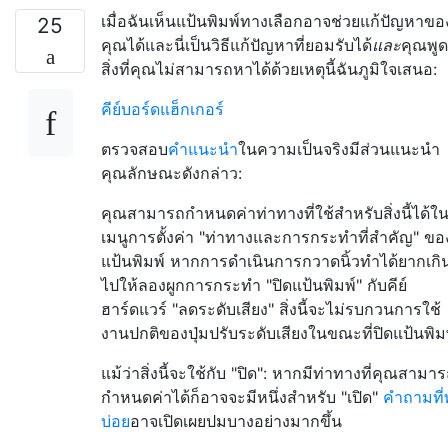
เมื่อฉันเห็นแป้นพิมพ์ทางเลือกอาจช่วยแก้ปัญหาขอ
25
คุณได้และนี่เป็นวิธีแก้ปัญหาที่ยอมรับได้
และ
คุณพูด
สิ่งที่คุณไม่สามารถหาได้ด้วยเหตุนี้ฉันภูมิใจเสนอ:
คีย์บอร์ดแฮ็กเกอร์
ตรวจสอบ
คำแนะนำ
ในความเป็นจริงมีส่วนแนะนำ
คุณลักษณะดังกล่าว:
คุณสามารถกำหนดค่าท่าทางที่ใช้สำหรับสิ่งนี้ได้ใ
เมนูการตั้งค่า "ท่าทางและการกระทำที่สำคัญ" ขอ
แป้นพิมพ์ หากการดำเนินการกวาดนิ้วทำได้ยากเกิ
ไปให้ลองผูกการกระทำ "ปิดแป้นพิมพ์" กับคีย์
ฮาร์ดแวร์ "ลดระดับเสียง" สิ่งนี้จะไม่รบกวนการใช้
งานปกติของปุ่มปรับระดับเสียงในขณะที่ปิดแป้นพิม
แม้ว่าสิ่งนี้จะใช้กับ "ปิด": หากมีท่าทางที่คุณสามา
กำหนดค่าได้ก็อาจจะมีหนึ่งสำหรับ "เปิด"
คำถามที
บ่อย
อาจเปิดเผยปมบางอย่างมากขึ้น