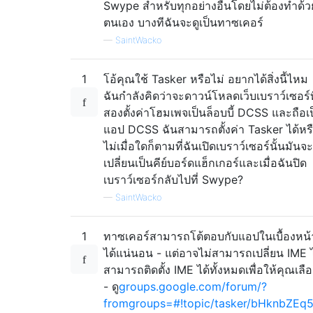
Swype สำหรับทุกอย่างอื่นโดยไม่ต้องทำด้ว
ตนเอง บางทีฉันจะดูเป็นทาซเคอร์
—
SaintWacko
1
โอ้คุณใช้ Tasker หรือไม่ อยากได้สิ่งนี้ไหม
ฉันกำลังคิดว่าจะดาวน์โหลดเว็บเบราว์เซอร์ที
สองตั้งค่าโฮมเพจเป็นล็อบบี้ DCSS และถือเ
แอป DCSS ฉันสามารถตั้งค่า Tasker ได้หร
ไม่เมื่อใดก็ตามที่ฉันเปิดเบราว์เซอร์นั้นมันจะ
เปลี่ยนเป็นคีย์บอร์ดแฮ็กเกอร์และเมื่อฉันปิด
เบราว์เซอร์กลับไปที่ Swype?
—
SaintWacko
1
ทาซเคอร์สามารถโต้ตอบกับแอปในเบื้องหน้
ได้แน่นอน - แต่อาจไม่สามารถเปลี่ยน IME ไ
สามารถติดตั้ง IME ได้ทั้งหมดเพื่อให้คุณเลื
- ดู
groups.google.com/forum/?
fromgroups=#!topic/tasker/bHknbZEq