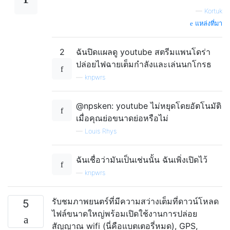
—
Kortuk
แหล่งที่มา
2
ฉันปิดแผลดู youtube สตรีมแพนโดร่า
ปล่อยไฟฉายเต็มกำลังและเล่นนกโกรธ
—
knpwrs
@npsken: youtube ไม่หยุดโดยอัตโนมัติ
เมื่อคุณย่อขนาดย่อหรือไม่
—
Louis Rhys
ฉันเชื่อว่ามันเป็นเช่นนั้น ฉันเพิ่งเปิดไว้
—
knpwrs
รับชมภาพยนตร์ที่มีความสว่างเต็มที่ดาวน์โหลด
5
ไฟล์ขนาดใหญ่พร้อมเปิดใช้งานการปล่อย
สัญญาณ wifi (นี่คือแบตเตอรี่หมด), GPS,