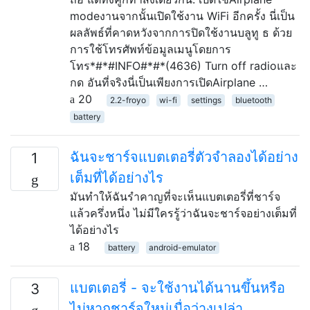
modeงานจากนั้นเปิดใช้งาน WiFi อีกครั้ง นี่เป็น
ผลลัพธ์ที่คาดหวังจากการปิดใช้งานบลูทู ธ ด้วย
การใช้โทรศัพท์ข้อมูลเมนูโดยการ
โทร*#*#INFO#*#*(4636) Turn off radioและ
กด อันที่จริงนี่เป็นเพียงการเปิดAirplane …
20
2.2-froyo
wi-fi
settings
bluetooth
battery
ฉันจะชาร์จแบตเตอรี่ตัวจำลองได้อย่าง
1
เต็มที่ได้อย่างไร
มันทำให้ฉันรำคาญที่จะเห็นแบตเตอรี่ที่ชาร์จ
แล้วครึ่งหนึ่ง ไม่มีใครรู้ว่าฉันจะชาร์จอย่างเต็มที่
ได้อย่างไร
18
battery
android-emulator
แบตเตอรี่ - จะใช้งานได้นานขึ้นหรือ
3
ไม่หากชาร์จใหม่เมื่อว่างเปล่า