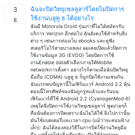
ฉันจะปิดวิทยุเซลลูลาร์โดยไม่ปิดการ
3
ใช้งานบลูทู ธ ได้อย่างไร
ฉันมี Motorola Droid รุ่นเก่าที่ไม่ได้สมัครรับ
บริการ Verizon อีกต่อไป ฉันยังคงใช้สำหรับสิ่ง
ต่าง ๆ เช่นการท่องเว็บ ebooks และหูฟัง
สเตอริโอไร้สายบางเพลง ผมเคยเปิดแล้วปิดการ
ใช้งานข้อมูล 3G (EVDO) โดยปิดการใช้
งานEnable dataตัวเลือกภายใต้Mobile
networkการตั้งค่า อย่างไรก็ตามเมื่อฉันปิดวิทยุ
มือถือ (CDMA) บลูทู ธ ก็ถูกปิดใช้งานเช่นกัน
ฉันแรกพบปัญหานี้ในเฟิร์มแวร์ Android 2.2 หุ้น
ตอนนี้โทรศัพท์ของฉันถูกรูทแล้วและรันบน
เฟิร์มแวร์ที่ใช้ Android 2.2 (CyanogenMod 6)
เหตุใดจึงปิดการใช้งานวิทยุเซลลูลาร์ พูดง่ายๆก็
คือฉันต้องการปิดเพราะฉันไม่ได้ใช้ ยิ่งไปกว่านั้น
มันใช้แบตเตอรี่และเวลา cpu (แม้ว่าจะค่อนข้าง
เล็ก): ฉันได้ลองสองวิธีในการปิดใช้งานวิทยุมือ
ถือ แต่ทั้งคู่ก็ทำสิ่งเดียวกัน: เปิดใช้Airplane