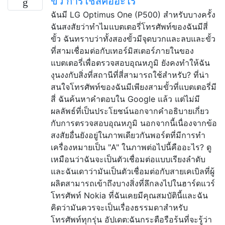
ขั้ว การใช้สี่คืออะไร
ฉันมี LG Optimus One (P500) สำหรับบางครั้ง
ฉันสงสัยว่าทำไมแบตเตอรี่โทรศัพท์ของฉันมีสี่
ขั้ว ฉันทราบว่าทั้งสองขั้วมีจุดบวกและลบและขั้ว
ที่สามเชื่อมต่อกับเทอร์มิสเตอร์ภายในของ
แบตเตอรี่เพื่อตรวจสอบอุณหภูมิ ยังคงทำให้ฉัน
งุนงงกับสิ่งที่สถานีที่สี่สามารถใช้สำหรับ? ที่น่า
สนใจโทรศัพท์ของฉันมีเพียงสามขั้วที่แบตเตอรี่มี
สี่ ฉันค้นหาคำตอบใน Google แล้ว แต่ไม่มี
ผลลัพธ์ที่เป็นประโยชน์นอกจากคำอธิบายเกี่ยว
กับการตรวจสอบอุณหภูมิ นอกจากนี้เนื่องจากข้อ
สงสัยอื่นยังอยู่ในภาพเดียวกันพอร์ตที่มีการทำ
เครื่องหมายเป็น "A" ในภาพต่อไปนี้คืออะไร? ดู
เหมือนว่าฉันจะเป็นตัวเชื่อมต่อแบบเรียงลำดับ
และฉันเดาว่ามันเป็นตัวเชื่อมต่อกับสายเคเบิลที่ผู้
ผลิตสามารถเข้าถึงบางสิ่งที่ลึกลงไปในฮาร์ดแวร์
โทรศัพท์ Nokia ที่ฉันเคยมีคุณสมบัตินี้และฉัน
คิดว่ามันควรจะเป็นเรื่องธรรมดาสำหรับ
โทรศัพท์ทุกรุ่น อัปเดต:ฉันกระตือรือร้นที่จะรู้ว่า