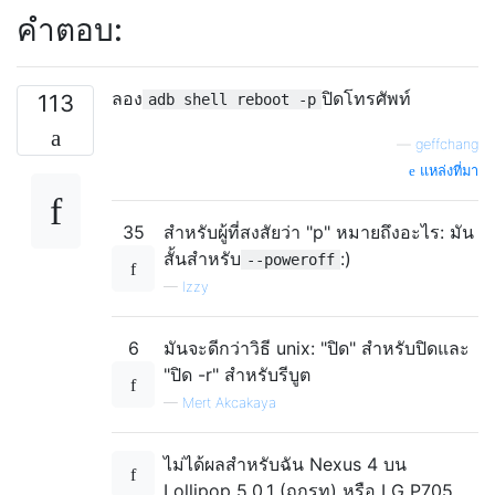
คำตอบ:
ลอง
ปิดโทรศัพท์
113
adb shell reboot -p
—
geffchang
แหล่งที่มา
35
สำหรับผู้ที่สงสัยว่า "p" หมายถึงอะไร: มัน
สั้นสำหรับ
:)
--poweroff
—
Izzy
6
มันจะดีกว่าวิธี unix: "ปิด" สำหรับปิดและ
"ปิด -r" สำหรับรีบูต
—
Mert Akcakaya
ไม่ได้ผลสำหรับฉัน Nexus 4 บน
Lollipop 5.0.1 (ถูกรูท) หรือ LG P705