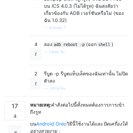
บน ICS 4.0.3 (ไม่ได้รูท) ฉันสงสัยว่า
เกี่ยวข้องกับ ADB เวอร์ชันหรือไม่ (ของ
ฉัน 1.0.32)
—
Andrew T.
4
ลอง
(ออก
)
adb reboot -p
shell
—
Caleb Xu
2
รีบูต -p รีบูตแท็บเล็ตของฉันเท่านั้น ไม่ปิด
ตัวลง
—
JohnyTex
หมายเหตุ:
คำสั่งต่อไปนี้ทั้งหมดต้องการการเข้า
17
ถึงรูท
บน
Android Oreo
วิธีนี้ใช้งานได้และ
ปิดเครื่องได้
อย่างสวยงาม
: