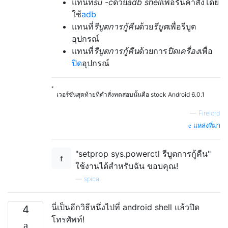
แทนที่
su -c
ด้วย
adb shell
เพื่อรันคำสั่งโดย
ใช้
adb
แทนที่
รีบูตการกู้คืน
ด้วย
รีบูต
เพื่อรีบูต
อุปกรณ์
แทนที่
รีบูตการกู้คืน
ด้วยการ
ปิดเครื่อง
เพื่อ
ปิด
อุปกรณ์
*
เวอร์ชันสุดท้ายที่คำสั่งทดสอบนั้นคือ stock Android 6.0.1
—
Firelord
แหล่งที่มา
"setprop sys.powerctl รีบูตการกู้คืน"
ใช้งานได้สำหรับฉัน ขอบคุณ!
—
spica
นี่เป็นอีกวิธีหนึ่งไปที่ android shell แล้วปิด
4
โทรศัพท์!