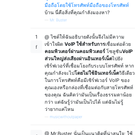
มือถือโดยใช้โทรศัพท์มือถือของโทรศัพท์
บ้าน นี่คือสิ่งที่คุณกำลังมองหา?
—
Mr. Buster
1
@ ไซด์ให้ฉันอธิบายดังนั้นจึงไม่มีความ
เข้าใจผิด
VoIP ใช้สำหรับการ
เชื่อมต่อด้วย
คอมพิวเตอร์ผ่านคอมพิวเตอร์
โซลูชัน
VoIP
ส่วนใหญ่
ส่งเสียงผ่านอินเทอร์เน็ต
ไปยัง
เซิร์ฟเวอร์ที่เชื่อมโยงกับระบบโทรศัพท์ หาก
คุณกำลังจะไป
โดยไม่ใช้อินเทอร์เน็ต
วิธีเดียว
ในการโทรศัพท์คือมีเซิร์ฟเวอร์ VoIP ของ
คุณเองหรือกล่องที่เชื่อมต่อกับสายโทรศัพท์
ของคุณ ฉันคิดว่ามันเป็นเรื่องธรรมดาน้อย
กว่า แต่ฉันรู้ว่ามันเป็นไปได้ แต่ฉันไม่รู้
ว่ายากแค่ไหน
—
musicwithoutpaper
@ Mr.Buster นั่นเป็นแนวคิดที่น่าสนใจ: ใช้