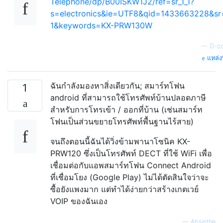
Telephone/dp/B00ISKW1J2/ref=sr_1_1?
s=electronics&ie=UTF8&qid=1433663228&sr
1&keywords=KX-PRW130W
—
D-c
แหล่งท
ฉันกำลังมองหาสิ่งเดียวกัน; สมาร์ทโฟน
1
android ที่สามารถใช้โทรศัพท์บ้านปลอดภาษี
สำหรับการโทรเข้า / ออกที่บ้าน (เช่นสมาร์ท
โฟนเป็นส่วนขยายโทรศัพท์พื้นฐานไร้สาย)
จนถึงตอนนี้ฉันได้วิ่งข้ามพานาโซนิค KX-
PRW120 ซึ่งเป็นโทรศัพท์ DECT ที่ใช้ WiFi เพื่อ
เชื่อมต่อกับแอพสมาร์ทโฟน Connect Android
ที่เชื่อมโยง (Google Play) ไม่ได้ตัดสินใจว่าจะ
ซื้อยังแพงมาก แต่ทำได้ง่ายกว่าสร้างเกตเวย์
VOIP ของฉันเอง
—
Absinthe