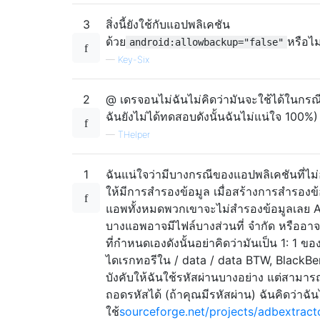
3
สิ่งนี้ยังใช้กับแอปพลิเคชัน
ด้วย
หรือไม
android:allowbackup="false"
—
Key-Six
2
@ เดรจอนไม่ฉันไม่คิดว่ามันจะใช้ได้ในกรณีน
ฉันยังไม่ได้ทดสอบดังนั้นฉันไม่แน่ใจ 100%)
—
THelper
1
ฉันแน่ใจว่ามีบางกรณีของแอปพลิเคชันที่ไม
ให้มีการสำรองข้อมูล เมื่อสร้างการสำรองข
แอพทั้งหมดพวกเขาจะไม่สำรองข้อมูลเลย 
บางแอพอาจมีไฟล์บางส่วนที่ จำกัด หรืออา
ที่กำหนดเองดังนั้นอย่าคิดว่ามันเป็น 1: 1 ขอ
ไดเรกทอรีใน / data / data BTW, BlackBe
บังคับให้ฉันใช้รหัสผ่านบางอย่าง แต่สามาร
ถอดรหัสได้ (ถ้าคุณมีรหัสผ่าน) ฉันคิดว่าฉัน
ใช้
sourceforge.net/projects/adbextract