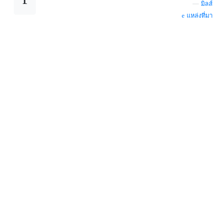
—
มิลส์
แหล่งที่มา